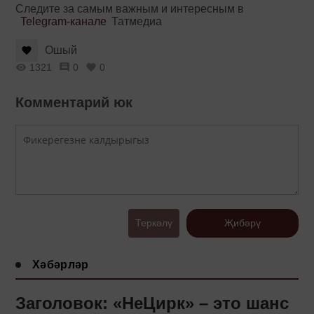
Следите за самым важным и интересным в
Telegram-канале
Татмедиа
Ошый
1321
0
0
Комментарий юк
Теркәлү
Җибәрү
Хәбәрләр
Заголовок: «НеЦирк» – это шанс