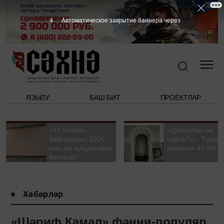
3
Автоматическое закрытие баннера через
ЯЗЫЛУ
БАШ БИТ
ПРОЕКТЛАР
«Үз телем»
«Диварлар ни
бәйгесенең 2026
сөйли?» - Тукай
нчы ел җиңүчеләре
музеена 40 ел!
билгеле!
Хәбәрләр
«Шәриф Камал» фәнни-популяр