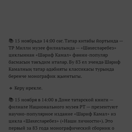
📚 15 ноябрьдә 14:00 сәг. Татар китабы йортында —
ТР Милли музее филиалында — «Шәхесләребез»
циклыннан «Шәриф Камал» фәнни-популяр
басмасын тәкъдим итәләр. Бу 83 ел эчендә Шәриф
Камалның татар әдәбияты классикасы турында
беренче монографик җыентыгы.
🔹️ Керү ирекле.
📚 15 ноября в 14:00 в Доме татарской книги —
филиале Национального музея РТ — презентуют
научно-популярное издание «Шариф Камал» из
цикла «Шәхесләребез» («Наши личности»). Это
первый за 83 года монографический сборник о