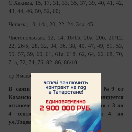
С.Хакима, 15, 17, 31, 33, 35, 37, 39, 40, 41, 42,
43, 44, 46, 50, 52, 60;
Четаева, 10, 14а, 20, 22, 24, 34а, 45;
Чистопольская, 12, 14, 16/15, 20а, 20б, 20/12,
22, 26/5, 28, 32, 34, 36, 38, 40, 47, 49, 51, 53,
55, 57, 59, 60, 61, 61а, 61б, 62, 64, 66, 68, 70,
71а, 72, 74, 76, 82, 86, 86/10;
пр.Ямашева, 29.
В связи с опрессовкой тепловода №9 от
Казанской ТЭЦ – 2 (СЭР) планируется
отключение горячего водоснабжения с 3 по
4 сентября в жилом доме №4 по
ул.Тэцевская.