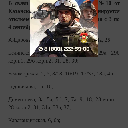
В связи с опрессовкой тепловода №10 от
Казанской ТЭЦ - 2 (СЭР) планируется
отключение горячего водоснабжения с 3 по
4 сентября в жилых домах:
Айдарова, 4, 6, 7, 15, 18, 20, 22, 24, 24а, 25;
Белинского, 12/8, 21, 21а, 27, 29, 29а, 29б
корп.1, 29б корп.2, 31, 28, 39;
Беломорская, 5, 6, 8/18, 10/19, 17/37, 18а, 45;
Годовикова, 15, 16;
Дементьева, 3а, 5а, 5б, 7, 7а, 9, 18, 28 корп.1,
28 корп.2, 31, 31а, 33а, 37;
Карагандинская, 6, 6а;