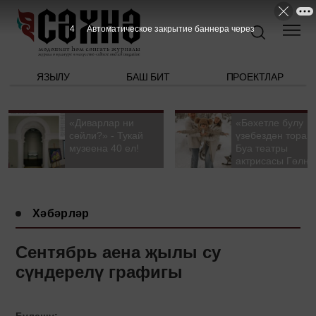
3
Автоматическое закрытие баннера через
ЯЗЫЛУ
БАШ БИТ
ПРОЕКТЛАР
«Диварлар ни
«Бәхетле булу
сөйли?» - Тукай
үзебездән тора».
музеена 40 ел!
Буа театры
актрисасы Гөлна
Гыйззәтуллина-
Гатауллина белә
әңгәмә
Хәбәрләр
Сентябрь аена җылы су
сүндерелү графигы
Бүлешү: