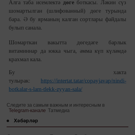
Алга таба исемлектә
дөге
боткасы. Ләкин сүз
шомартылган (шлифованный) дөге турында
бара. Ә бу ярманың калган сортлары файдалы
булып санала.
Шомарткан вакытта дөгедәге барлык
витаминнар да юкка чыга, әмма күп күләмдә
крахмал кала.
Бу хакта
тулырак:
https://intertat.tatar/copayjavap/nindi-
botkalar-s-lam-tlekk-zyyan-sala/
Следите за самым важным и интересным в
Telegram-канале
Татмедиа
Хәбәрләр