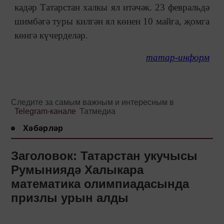
кадәр Татарстан халкы ял итәчәк. 23 февральдә
шимбәгә туры килгән ял көнен 10 майга, җомга
көнгә күчерделәр.
татар-информ
Следите за самым важным и интересным в
Telegram-канале
Татмедиа
Хәбәрләр
Заголовок: Татарстан укучысы
Румыниядә Халыкара
математика олимпиадасында
призлы урын алды