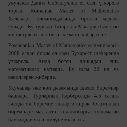
укучысы Данил Сибгатуллин ел саен үткәрелә
торган Romanian Master of Mathematics
Халыкара олимпиадасында бронза медаль
яулады. Бу турыда Татарстан Мәгариф һәм фән
министрлыгы матбугат хезмәте хәбәр итте.
Романanian Master of Mathematics олимпиадасы
2008 елдан бирле ел саен Бухарест шәһәрендә
үткәрелә. Анда бөтен дөньядан яшь
математиклар катнаша. Бу юлы 22 ил үз
вәкилләрен җибәрде.
Укучылар ике көн дәвамында шәхси биремнәр
башкара. Турларның һәрберсендә 4,5 сәгать
эчендә өч биремне эшләргә кирәк. Олимпиада
биремнәре мәктәптә эшләгәннәргә охшамаган
һәм иҗади якын килүне таләп итә.