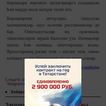
биремнәре мәктәптә эшләгәннәргә охшамаган
һәм иҗади якын килүне таләп итә.
Биремнәрнең авторлары -танылган
математиклар, шул исәптән россиянекеләр дә
бар. Оештыручылар иң оригиналь
чишелешләрне аерым билгеләп үтә. Нәтиҗәләр
шәхси һәм команда зачетларында ясала.
Ярышларның рәсми теле – инглиз теле, ләкин
катнашучылар биремнәрне туган телдә алалар.
татар-информ
Следите за самым важным и интересным в
Telegram-канале
Татмедиа
Хәбәрләр
Заголовок: Гөлназ Асаеваны