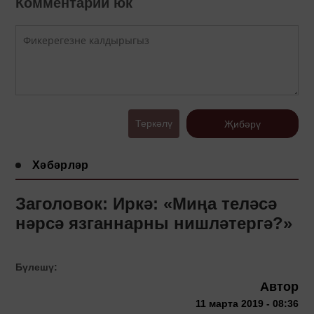
Комментарий юк
Теркәлү
Җибәрү
Хәбәрләр
Заголовок: Иркә: «Миңа теләсә
нәрсә язганнарны нишләтергә?»
Бүлешү:
Автор
11 марта 2019 - 08:36