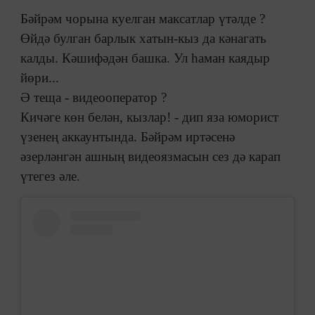
Бәйрәм чорына куелган максатлар үтәлде ?
Өйдә булган барлык хатын-кыз да кәнагать
калды. Кәшифәдән башка. Ул һаман каядыр
йөри...
Ә теща - видеооператор ?
Кичәге көн белән, кызлар! - дип яза юморист
үзенең аккаунтында. Бәйрәм иртәсенә
әзерләнгән ашның видеоязмасын сез дә карап
үтегез әле.