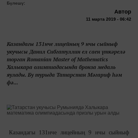
Бүлешү:
Автор
11 марта 2019 - 06:42
Казандагы 131нче лицейның 9 нчы сыйныф
укучысы Данил Сибгатуллин ел саен үткәрелә
торган Romanian Master of Mathematics
Халыкара олимпиадасында бронза медаль
яулады. Бу турыда Татарстан Мәгариф һәм
фә...
Казандагы 131нче лицейның 9 нчы сыйныф