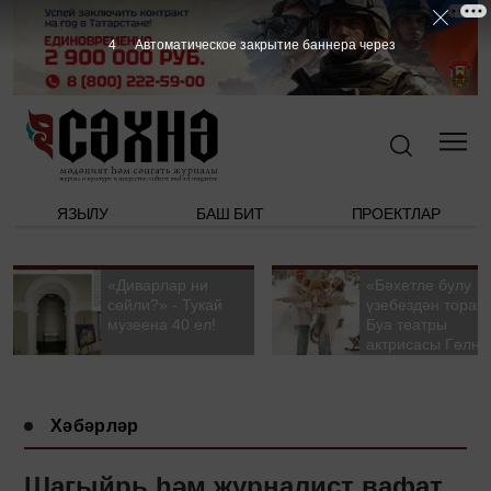
3
Автоматическое закрытие баннера через
ЯЗЫЛУ
БАШ БИТ
ПРОЕКТЛАР
«Диварлар ни
«Бәхетле булу
сөйли?» - Тукай
үзебездән тора».
музеена 40 ел!
Буа театры
актрисасы Гөлна
Гыйззәтуллина-
Гатауллина белә
әңгәмә
Хәбәрләр
Шагыйрь һәм журналист вафат