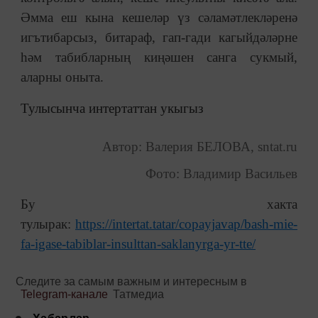
Әмма еш кына кешеләр үз сәламәтлекләренә
игътибарсыз, битараф, гап-гади кагыйдәләрне
һәм табибларның киңәшен санга сукмый,
аларны оныта.
Тулысынча интертаттан укыгыз
Автор: Валерия БЕЛОВА, sntat.ru
Фото: Владимир Васильев
Бу хакта
тулырак:
https://intertat.tatar/copayjavap/bash-mie-
fa-igase-tabiblar-insulttan-saklanyrga-yr-tte/
Следите за самым важным и интересным в
Telegram-канале
Татмедиа