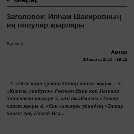
Хәбәрләр
Заголовок: Илһам Шакировның
иң популяр җырлары
Бүлешү:
Автор
10 марта 2019 - 16:12
1. «Иске кара урман»Татар халык җыры 2.
«Китмә, сандугач» Рөстәм Яхин көе, Гөлшат
Зәйнәшева шигыре 3. «Ай былбылым »Татар
халык җыры 4. «Син сазыңны уйнадың »Татар
халык көе, Нәкый Исә...