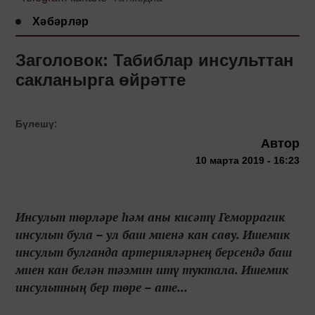
Хәбәрләр
Заголовок: Табиблар инсульттан
сакланырга өйрәтте
Бүлешү:
Автор
10 марта 2019 - 16:23
Инсульт төрләре һәм аны кисәтү Геморрагик
инсульт була – ул баш миенә кан саву. Ишемик
инсульт булганда артерияләрнең берсендә баш
миен кан белән тәэмин итү туктала. Ишемик
инсультның бер төре – ате...