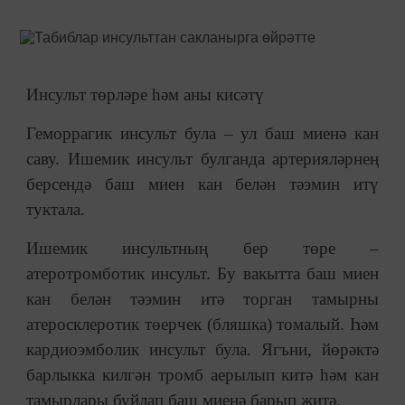
Инсульт төрләре һәм аны кисәтү
Геморрагик инсульт була – ул баш миенә кан
саву. Ишемик инсульт булганда артерияләрнең
берсендә баш миен кан белән тәэмин итү
туктала.
Ишемик инсультның бер төре –
атеротромботик инсульт. Бу вакытта баш миен
кан белән тәэмин итә торган тамырны
атеросклеротик төерчек (бляшка) томалый. Һәм
кардиоэмболик инсульт була. Ягъни, йөрәктә
барлыкка килгән тромб аерылып китә һәм кан
тамырлары буйлап баш миенә барып җитә.