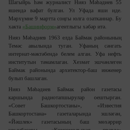
Шагыйрь һәм журналист Нияз Мәһәдиев 55
яшендә вафат булган. Ул Уфада яши иде.
Мәрхүмне 9 мартта соңгы юлга озатканнар. Бу
хакта
«Башинформ»
агентлыгы хәбәр итә.
Нияз Мәһәдиев 1963 елда Баймак районының
Темәс авылында туган. Уфаның сәнгать
интернат-мәктәбендә белем алган. Уфа нефть
институтын тәмамлаган. Хезмәт эшчәнлеген
Баймак районында архитектор-баш инженер
булып башлаган.
Нияз Мәһәдиев Баймак район газетасы
каршында радиотапшырулар оештырган.
«Совет Башкортостаны», «Известия
Башкортостана» газеталарында эшләгән,
«Йәшлек» газетасының баш мөхәррир
урынбасары, «Комсомольская правда»