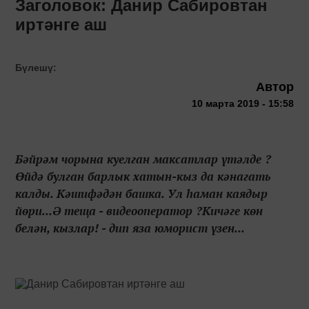
Заголовок: Данир Сабировтан
иртәнге аш
Бүлешү:
Автор
10 марта 2019 - 15:58
Бәйрәм чорына куелган максатлар үтәлде ?
Өйдә булган барлык хатын-кыз да кәнагать
калды. Кәшифәдән башка. Ул һаман каядыр
йөри...Ә теща - видеооператор ?Кичәге көн
белән, кызлар! - дип яза юморист үзен...