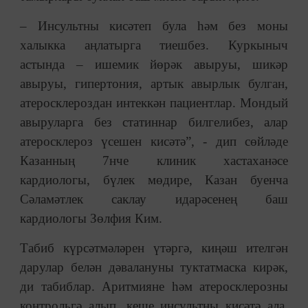
– Инсультны кисәтеп була һәм без моны
халыкка аңлатырга тиешбез. Куркыныч
астында – ишемик йөрәк авыруы, шикәр
авыруы, гипертония, артык авырлык булган,
атеросклероздан интеккән пациентлар. Мондый
авыруларга без статиннар билгелибез, алар
атеросклероз үсешен кисәтә”, - дип сөйләде
Казанның 7нче клиник хастаханәсе
кардиологы, бүлек мөдире, Казан буенча
Сәламәтлек саклау идарәсенең баш
кардиологы Зөлфия Ким.
Табиб күрсәтмәләрен үтәргә, киңәш ителгән
дарулар белән дәвалануны туктатмаска кирәк,
ди табиблар. Аритмияне һәм атеросклерозны
контрольгә алып, кеше инсультны кисәтә ала.