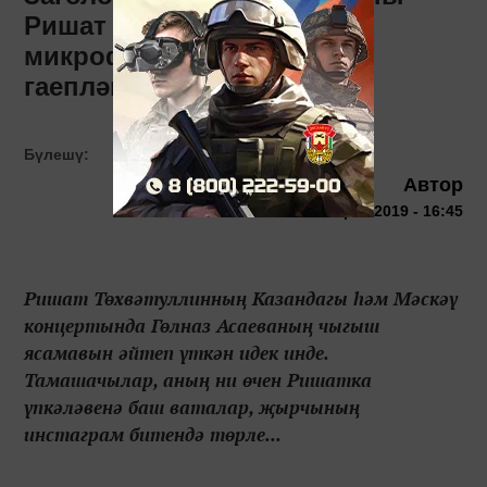
Ришат Төхвәтуллинның
микрофоны югалуда
гаепләгәннәр
Бүлешү:
Автор
10 марта 2019 - 16:45
Ришат Төхвәтуллинның Казандагы һәм Мәскәү
концертында Гөлназ Асаеваның чыгыш
ясамавын әйтеп үткән идек инде.
Тамашачылар, аның ни өчен Ришатка
үпкәләвенә баш ваталар, җырчының
инстаграм битендә төрле...