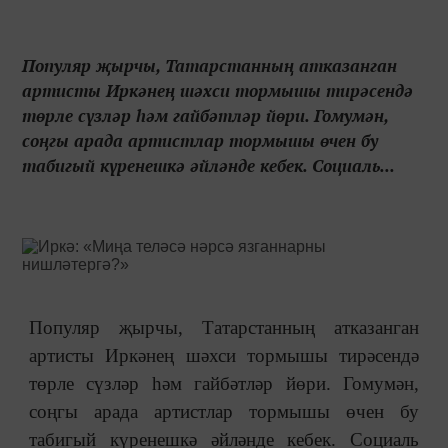
Популяр җырчы, Татарстанның атказанган
артисты Иркәнең шәхси тормышы тирәсендә
төрле сүзләр һәм гайбәтләр йөри. Гомумән,
соңгы арада артистлар тормышы өчен бу
табигый күренешкә әйләнде кебек. Социаль...
Популяр җырчы, Татарстанның атказанган
артисты Иркәнең шәхси тормышы тирәсендә
төрле сүзләр һәм гайбәтләр йөри. Гомумән,
соңгы арада артистлар тормышы өчен бу
табигый күренешкә әйләнде кебек. Социаль