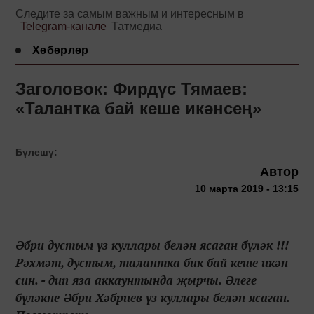
Следите за самым важным и интересным в
Telegram-канале
Татмедиа
Хәбәрләр
Заголовок: Фирдүс Тямаев:
«Талантка бай кеше икәнсең»
Бүлешү:
Автор
10 марта 2019 - 13:15
Әбри дустым үз куллары белән ясаган бүләк !!!
Рәхмәт, дустым, талантка бик бай кеше икән
син. - дип яза аккаунтында җырчы. Әлеге
бүләкне Әбри Хәбриев үз куллары белән ясаган.