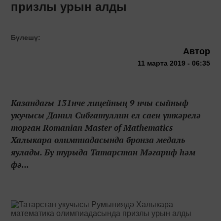
призлы урын алды
Бүлешү:
Автор
11 марта 2019 - 06:35
Казандагы 131нче лицейның 9 нчы сыйныф
укучысы Данил Сибгатуллин ел саен үткәрелә
торган Romanian Master of Mathematics
Халыкара олимпиадасында бронза медаль
яулады. Бу турыда Татарстан Мәгариф һәм
фә...