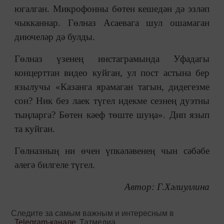
югалган. Микрофонны бөтен кешедән дә эзләп
чыкканнар. Гөлназ Асаевага шул ошамаган
диючеләр дә булды.
Гөлназ үзенең инстаграмында Уфадагы
концерттан видео куйган, ул пост астына бер
язылучы «Казанга ярамаган тагын, дидегезме
сон? Ник без лаек түгел идекме сезнең дуэтны
тыңларга? Бөтен кәеф төште шуңа». Дип язып
та куйган.
Гөлназның ни өчен үпкәләвенең чын сәбәбе
әлегә билгеле түгел.
Автор: Г.Хәлиуллина
Следите за самым важным и интересным в
Telegram-канале
Татмедиа