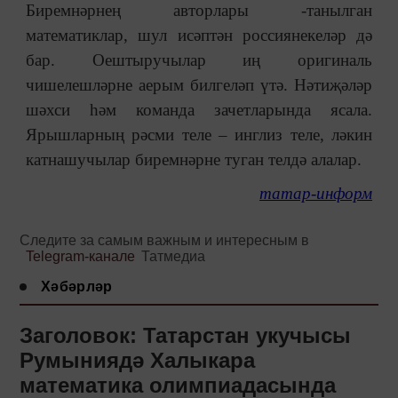
Биремнәрнең авторлары -танылган
математиклар, шул исәптән россиянекеләр дә
бар. Оештыручылар иң оригиналь
чишелешләрне аерым билгеләп үтә. Нәтиҗәләр
шәхси һәм команда зачетларында ясала.
Ярышларның рәсми теле – инглиз теле, ләкин
катнашучылар биремнәрне туган телдә алалар.
татар-информ
Следите за самым важным и интересным в
Telegram-канале
Татмедиа
Хәбәрләр
Заголовок: Татарстан укучысы
Румыниядә Халыкара
математика олимпиадасында