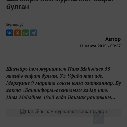
булган
Бүлешү:
Автор
11 марта 2019 - 09:27
Шагыйрь һәм журналист Нияз Мәһәдиев 55
яшендә вафат булган. Ул Уфада яши иде.
Мәрхүмне 9 мартта соңгы юлга озатканнар. Бу
хакта «Башинформ»агентлыгы хәбәр итә.
Нияз Мәһәдиев 1963 елда Баймак районыны...