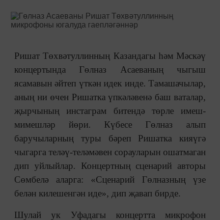
Ришат Төхвәтуллинның Казандагы һәм Мәскәү
концертында Гөлназ Асаеваның чыгыш
ясамавын әйтеп үткән идек инде. Тамашачылар,
аның ни өчен Ришатка үпкәләвенә баш ваталар,
җырчының инстаграм битендә төрле имеш-
мимешләр йөри. Күбесе Гөлназ алып
баручыларның туры бәреп Ришатка кияүгә
чыгарга теләү-теләмәвен сорауларын ошатмаган
дип уйлыйлар. Концертның сценарий авторы
Сөмбелә аларга: «Сценарий Гөлназның үзе
белән килешенгән иде», дип җавап бирде.
Шулай ук Уфадагы концертта микрофон