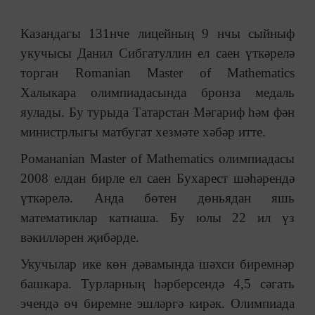
Казандагы 131нче лицейның 9 нчы сыйныф
укучысы Данил Сибгатуллин ел саен үткәрелә
торган Romanian Master of Mathematics
Халыкара олимпиадасында бронза медаль
яулады. Бу турыда Татарстан Мәгариф һәм фән
министрлыгы матбугат хезмәте хәбәр итте.
Романanian Master of Mathematics олимпиадасы
2008 елдан бирле ел саен Бухарест шәһәрендә
үткәрелә. Анда бөтен дөньядан яшь
математиклар катнаша. Бу юлы 22 ил үз
вәкилләрен җибәрде.
Укучылар ике көн дәвамында шәхси биремнәр
башкара. Турларның һәрберсендә 4,5 сәгать
эчендә өч биремне эшләргә кирәк. Олимпиада