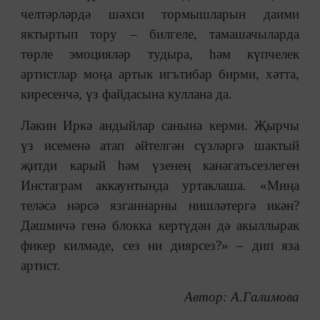
челтәрләрдә шәхси тормышларын даими
яктыртып тору – билгеле, тамашачыларда
төрле эмоцияләр тудыра, һәм күпчелек
артистлар моңа артык игътибар бирми, хәтта,
киресенчә, үз файдасына куллана да.
Ләкин Иркә андыйлар санына керми. Җырчы
үз исеменә атап әйтелгән сүзләргә шактый
җитди карый һәм үзенең канәгатьсезлеген
Инстаграм аккаунтында уртаклаша. «Миңа
теләсә нәрсә язганнарны нишләтергә икән?
Дәшмичә генә блокка кертүдән дә акыллырак
фикер килмәде, сез ни диярсез?» – дип яза
артист.
Автор: А.Галимова