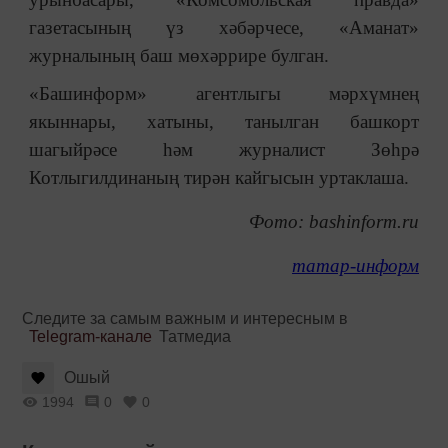
газетасының үз хәбәрчесе, «Аманат»
журналының баш мөхәррире булган.
«Башинформ» агентлыгы мәрхүмнең
якыннары, хатыны, танылган башкорт
шагыйрәсе һәм журналист Зөһрә
Котлыгилдинаның тирән кайгысын уртаклаша.
Фото: bashinform.ru
татар-информ
Следите за самым важным и интересным в
Telegram-канале
Татмедиа
Ошый
1994
0
0