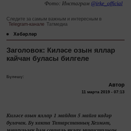
Фото: Инстаграм
@irke_official
Следите за самым важным и интересным в
Telegram-канале
Татмедиа
Хәбәрләр
Заголовок: Киләсе озын яллар
кайчан буласы билгеле
Бүлешү:
Автор
11 марта 2019 - 07:13
Киләсе озын яллар 1 майдан 5 майга кадәр
булачак. Бу хакта Татарстанның Хезмәт,
мәшгульлек һәм социаль яклау министрлыгы