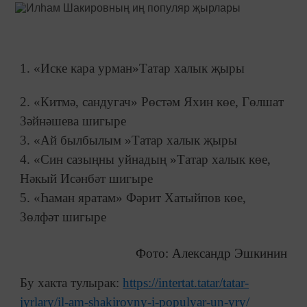
1. «Иске кара урман»Татар халык җыры
2. «Китмә, сандугач» Рөстәм Яхин көе, Гөлшат
Зәйнәшева шигыре
3. «Ай былбылым »Татар халык җыры
4. «Син сазыңны уйнадың »
Татар халык көе,
Нәкый Исәнбәт шигыре
5. «Һаман яратам»
Фәрит Хатыйпов көе,
Зөлфәт шигыре
Фото: Александр Эшкинин
Бу хакта тулырак:
https://intertat.tatar/tatar-
jyrlary/il-am-shakirovny-i-populyar-un-yry/