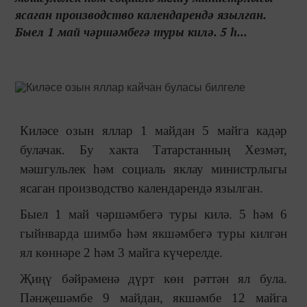
ясаган производство календарендә язылган.
Быел 1 май чәршәмбегә туры килә. 5 һ...
Киләсе озын яллар 1 майдан 5 майга кадәр
булачак. Бу хакта Татарстанның Хезмәт,
мәшгульлек һәм социаль яклау министрлыгы
ясаган производство календарендә язылган.
Быел 1 май чәршәмбегә туры килә. 5 һәм 6
гыйнварда шимбә һәм якшәмбегә туры килгән
ял көннәре 2 һәм 3 майга күчерелде.
Җиңү бәйрәменә дүрт көн рәттән ял була.
Пәнҗешәмбе 9 майдан, якшәмбе 12 майга