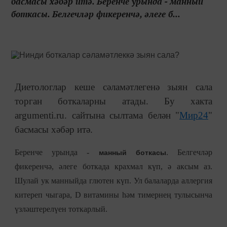
басмасы хәбәр итә. Беренче урында - манный
боткасы. Белгечләр фикеренчә, әлеге б...
Диетологлар кеше сәламәтлегенә зыян сала
торган боткаларны атады. Бу хакта
argumenti.ru. сайтына сылтама белән "
Мир24
"
басмасы хәбәр итә.
Беренче урында -
. Белгечләр
манный боткасы
фикеренчә, әлеге боткада крахмал күп, ә аксым аз.
Шулай ук манныйда глютен күп. Ул балаларда аллергия
китереп чыгара, D витамины һәм тимернең тулысынча
үзләштерелүен тоткарлый.