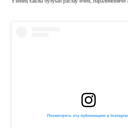
Үзенең хаклы булуын раслау өчен, паралимпияче 
Посмотреть эту публикацию в Instagra