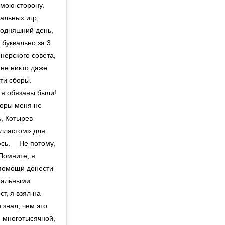
 мою сторону. ⠀
альных игр,
егодняшний день,
 буквально за 3
енерского совета,
не никто даже
эти сборы.
тя обязаны были!
сборы меня не
ь, Котырев
алластом» для
сь. ⠀ Не потому,
 Помните, я
 помощи донести
ональными
т, я взял на
 знал, чем это
, многотысячной,