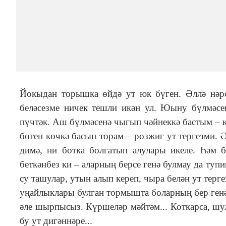
Йокыдан торышка өйдә ут юк бүген. Әллә нәрс
беләсезме ничек тешли икән ул. Юыну бүлмәсе
пүчтәк. Аш бүлмәсенә чыгып чәйнеккә бастым ‒ 
бөтен көчкә басып торам ‒ розжиг ут тергезми.
димә, ни ботка болгатып алулары икеле. Һәм 
беткәнбез ки ‒ аларның берсе генә булмау да тупи
су ташулар, утын алып кереп, чыра белән ут тер
уңайлыклары булган тормышта боларның бер генә 
әле шырпысыз. Күршеләр мәйтәм... Коткарса, шул
бу ут дигәннәре...