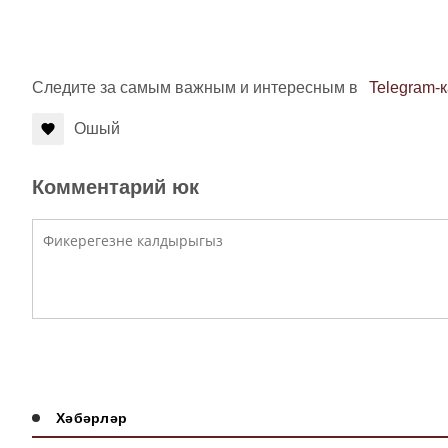
Следите за самым важным и интересным в
Telegram-
Ошый
Комментарий юк
Хәбәрләр