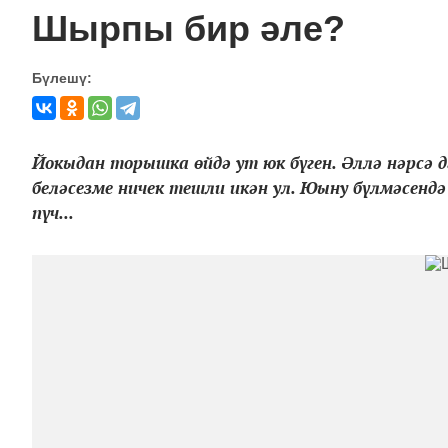
Шырпы бир әле?
Бүлешү:
Йокыдан торышка өйдә ут юк бүген. Әллә нәрсә дә
беләсезме ничек тешли икән ул. Юыну бүлмәсенд
пүч...