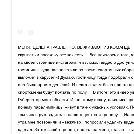
МЕНЯ, ЦЕЛЕНАПРАВЛЕННО, ВЫЖИВАЮТ ИЗ КОМАНДЫ. ⠀ 
скрывать и расскажу все как есть. ⠀ Все началось с того, 
на своей странице инстаграм, я выложил видео о доступн
гостиницы, куда нас поселили во время спортивных сборо
выложил в карусели) Думаю, гостиницу тогда подобрали с 
она была просто дешёвой. И нектр людям было просто по
спортсмены будут ползать по полу. ⠀ В итоге, это видео у
Губернатор моск.области. И, по этому факту, начались пр
почему паралимпийцы живут в таких ужасных условиях. П
том числе руководителю нашего центра и тренеру. ⠀ На сл
утра мне позвонили и «вежливо» попросили удалить видео
сделал. Затем зашёл тренер, наорал на меня, сказав: - ты