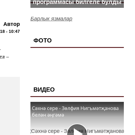
программасы билгеле булды
Барлык язмалар
Автор
18 - 10:47
ФОТО
‒
ел ‒
ВИДЕО
Сәхнә сере - Зөлфия Нигъмәтҗанова
белән әңгәмә