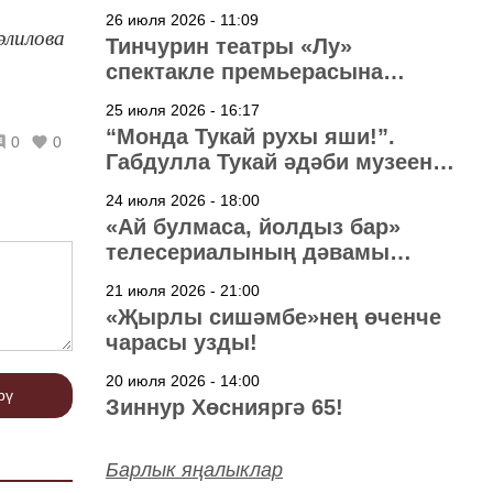
узачак
26 июля 2026 - 11:09
әлилова
Тинчурин театры «Лу»
спектакле премьерасына
әзерләнә
25 июля 2026 - 16:17
“Монда Тукай рухы яши!”.
0
0
Габдулла Тукай әдәби музеена
40 ел
24 июля 2026 - 18:00
«Ай булмаса, йолдыз бар»
телесериалының дәвамы
төшерелә!
21 июля 2026 - 21:00
«Җырлы сишәмбе»нең өченче
чарасы узды!
20 июля 2026 - 14:00
рү
Зиннур Хөснияргә 65!
Барлык яңалыклар