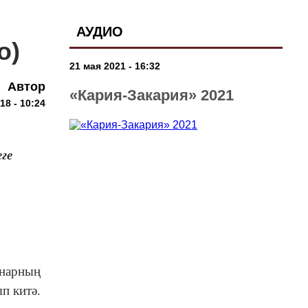
АУДИО
о)
21 мая 2021 - 16:32
Автор
«Кария-Закария» 2021
18 - 10:24
ге
ннарның
п китә.