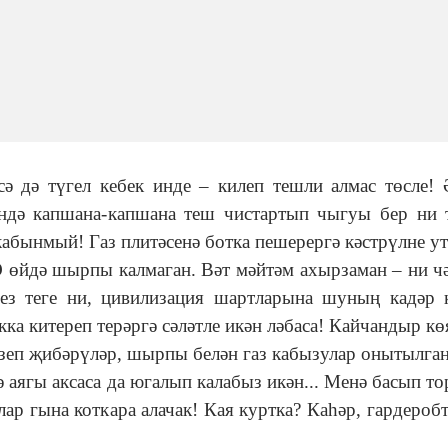
ә дә түгел кебек инде ‒ килеп тешли алмас төсле!
ндә капшана-капшана теш чистартып чыгуы бер ни 
кабынмый! Газ плитәсенә ботка пешерергә кәстрүлне у
 Ә өйдә шырпы калмаган. Вәт мәйтәм ахырзаман ‒ ни ч
без теге ни, цивилизация шартларына шуның кадәр 
кка китереп терәргә сәләтле икән ләбаса! Кайчандыр кө
гезеп җибәрүләр, шырпы белән газ кабызулар онытылган
аягы аксаса да югалып калабыз икән... Менә басып то
ар гына коткара алачак! Кая куртка? Каһәр, гардеробт