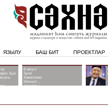
ЯЗЫЛУ
БАШ БИТ
ПРОЕКТЛАР
улу
8 август
ора». Буа
Зуля
рисасы
Камаловага
багышлау
ина-
концерты
 белән
узачак