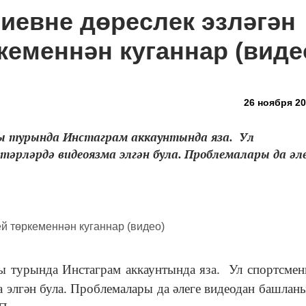
иевне дөреслек эзләгән
кеменнән куганнар (виде
26 ноября 20
уы турында Инстаграм аккаунтында яза. Ул
әрләрдә видеоязма элгән була. Проблемалары да әле
ы турында Инстаграм аккаунтында яза. Ул спортсме
 элгән була. Проблемалары да әлеге видеодан башланы