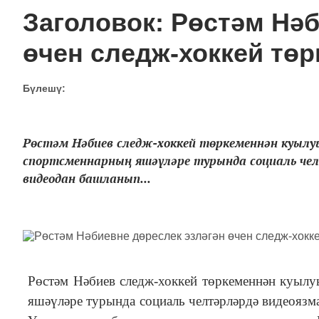
Заголовок: Рөстәм Нәб
өчен следж-хоккей төр
Бүлешү:
Рөстәм Нәбиев следж-хоккей төркеменнән куыл
спортсменнарның яшәүләре турында социаль челт
видеодан башланып...
Рөстәм Нәбиев следж-хоккей төркеменнән куылу
яшәүләре турында социаль челтәрләрдә видеоязма