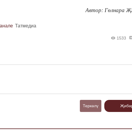
Автор:
Гөлнара Җ
канале
Татмедиа
1533
Теркәлү
Җибә