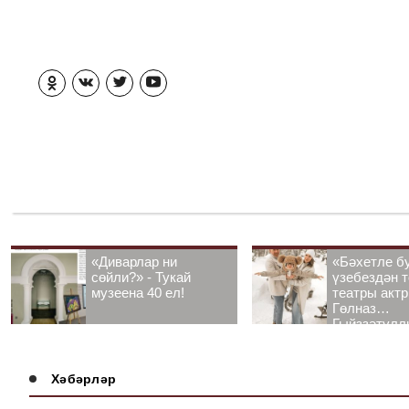
«Диварлар ни
«Бәхетле б
сөйли?» - Тукай
үзебездән т
музеена 40 ел!
театры акт
Гөлназ
Гыйззәтулл
Гатауллина
әңгәмә
Хәбәрләр