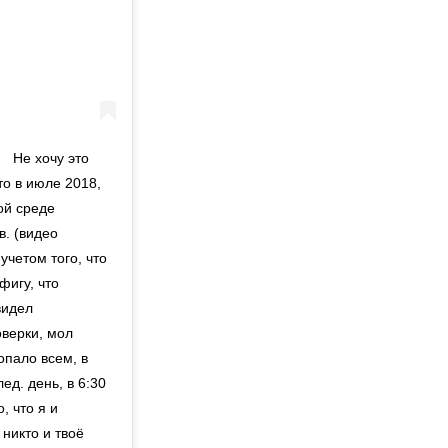
Не хочу это
что в июле 2018,
ой среде
в. (видео
учетом того, что
фигу, что
видел
оверки, мол
опало всем, в
ед. день, в 6:30
, что я и
 никто и твоё