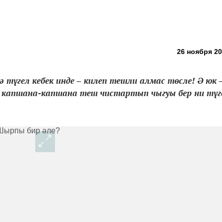
26 ноября 20
 түгел кебек инде ‒ килеп тешли алмас төсле! Ә юк 
ә капшана-капшана теш чистартып чыгуы бер ни түг