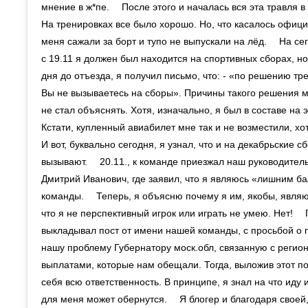
мнение в ж*пе. ⠀ После этого и началась вся эта травля в
На тренировках все было хорошо. Но, что касалось офици
меня сажали за борт и тупо не выпускали на лёд. ⠀ На с
с 19.11 я должен был находится на спортивных сборах, но
дня до отъезда, я получил письмо, что: - «по решению тр
Вы не вызываетесь на сборы». Причины такого решения м
не стал объяснять. Хотя, изначально, я был в составе на 
Кстати, купленный авиабилет мне так и не возместили, хо
И вот, буквально сегодня, я узнал, что и на декабрьские 
вызывают. ⠀ 20.11., к команде приезжал наш руководител
Дмитрий Иванович, где заявил, что я являюсь «лишним б
команды. ⠀ Теперь, я объясню почему я им, якобы, являю
что я не перспективный игрок или играть не умею. Нет! ⠀
выкладывал пост от имени нашей команды, с просьбой о
нашу проблему Губернатору моск.обл, связанную с реги
выплатами, которые нам обещали. Тогда, выложив этот пос
себя всю ответственность. В принципе, я знал на что иду и
для меня может обернутся. ⠀ Я блогер и благодаря своей