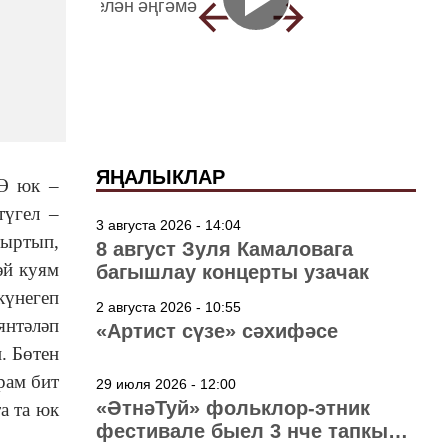
ЯҢАЛЫКЛАР
 Ә юк ‒
түгел ‒
3 августа 2026 - 14:04
тыртып,
8 август Зуля Камаловага
әй куям
багышлау концерты узачак
күнегеп
2 августа 2026 - 10:55
янтәләп
«Артист сүзе» сәхифәсе
. Бөтен
рам бит
29 июля 2026 - 12:00
«ӘтнәТуй» фольклор-этник
а та юк
фестивале быел 3 нче тапкыр