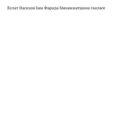
Булат Насихов һәм Фәридә Мөхәммәтшина гаиләсе