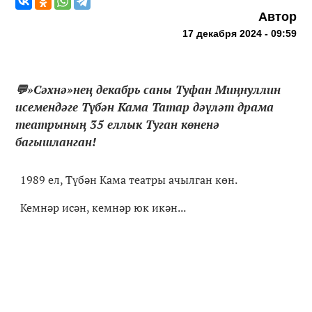
Автор
17 декабря 2024 - 09:59
💬»Сәхнә»нең декабрь саны Туфан Миңнуллин
исемендәге Түбән Кама Татар дәүләт драма
театрының 35 еллык Туган көненә
багышланган!
1989 ел, Түбән Кама театры ачылган көн.
Кемнәр исән, кемнәр юк икән...