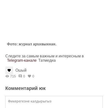
Фото: журнал архивыннан.
Следите за самым важным и интересным в
Telegram-канале
Татмедиа
Ошый
715
0
0
Комментарий юк