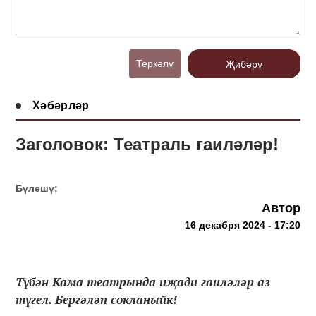
Теркәлү
Җибәрү
Хәбәрләр
Заголовок: Театраль гаиләләр!
Бүлешү:
Автор
16 декабря 2024 - 17:20
Түбән Кама театрында иҗади гаиләләр аз
түгел. Бергәләп сокланыйк!