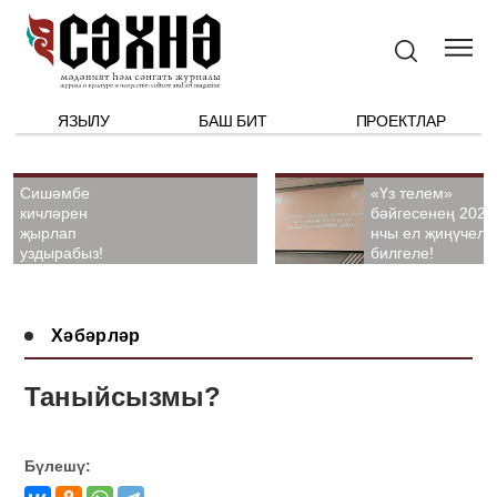
ЯЗЫЛУ
БАШ БИТ
ПРОЕКТЛАР
Сишәмбе
«Үз телем»
кичләрен
бәйгесенең 2026
җырлап
нчы ел җиңүчелә
уздырабыз!
билгеле!
Хәбәрләр
Таныйсызмы?
Бүлешү: