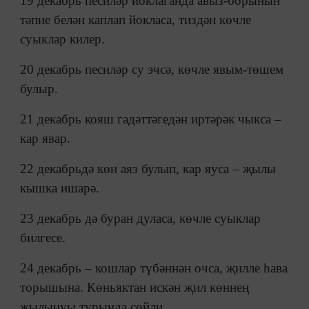
19 декабрь песиләр йоклаганда авыз-борынын
тәпие белән каплап йокласа, тиздән көчле
суыклар килер.
20 декабрь песиләр су эчсә, көчле явым-төшем
булыр.
21 декабрь кояш гадәттәгедән иртәрәк чыкса –
кар явар.
22 декабрьдә көн аяз булып, кар яуса – җылы
кышка ишарә.
23 декабрь дә буран дуласа, көчле суыклар
билгесе.
24 декабрь – кошлар түбәннән очса, җилле һава
торышына. Көньяктан искән җил көннең
җылынуы турында сөйли.