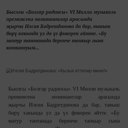
Быелгы «Болгар радиосы» VI Милли музыкаль
премиясенә номинантлар арасында
җырчы Илсөя Бәдретдинова да бар, тавыш
бирү хакында ул да үз фикерен әйтте. «Бу
матур тантанада беренче тапкыр гына
катнашуым...
Быелгы «Болгар радиосы» VI Милли музыкаль
премиясенә номинантлар арасында
җырчы Илсөя Бәдретдинова да бар, тавыш
бирү хакында ул да үз фикерен әйтте. «Бу
матур тантанада беренче тапкыр гына