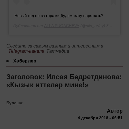
Новый год не за горами,будем елку наряжать?
Публикация от
ALLA PUGACHEVA
(@alla_orfey)
3 Дек 2018 в 3:50 PST
Следите за самым важным и интересным в
Telegram-канале
Татмедиа
Хәбәрләр
Заголовок: Илсөя Бәдретдинова:
«Кызык иттеләр мине!»
Бүлешү:
Автор
4 декабря 2018 - 06:51