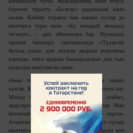
катнашуым түгел. Җырларымны иҗат итүгә,
беренче чиратта «Болгар» радиосына алып
киләм. Кайбер очракта бик кискен сүзләр дә
ишетергә туры килә. «Бу мондый, монысы
тегенди», ‒ дип әйткәннәре бар. Музыкаль
премия тапшыру тантанасында «Түзәрлек
булсаң гына» дип аталган җырым исемлеккә
кермәде, әлеге җырны башкарырмын дип чын
күңелдән өметләнгән идем.
Әмма барып чыкмады, ул җырым төшеп
калган. Кызык иттеләр мине. «Илсөя, тукта әле.
Монда бит халык фикерен исәпкә алабыз,
җырларны алар сайлый», ‒ дип әйттеләр. Мин
бөтенләй уйламаган җыр исемлеккә кергән.
Ачыктан-ачык сөйләшик әле, чөнки күп сүзләр
ишетергә туры килә. «Радиога җырларын кем