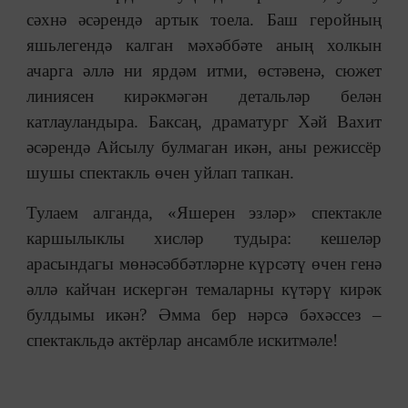
сәхнә әсәрендә артык тоела. Баш геройның
яшьлегендә калган мәхәббәте аның холкын
ачарга әллә ни ярдәм итми, өстәвенә, сюжет
линиясен кирәкмәгән детальләр белән
катлауландыра. Баксаң, драматург Хәй Вахит
әсәрендә Айсылу булмаган икән, аны режиссёр
шушы спектакль өчен уйлап тапкан.
Тулаем алганда, «Яшерен эзләр» спектакле
каршылыклы хисләр тудыра: кешеләр
арасындагы мөнәсәббәтләрне күрсәтү өчен генә
әллә кайчан искергән темаларны күтәрү кирәк
булдымы икән? Әмма бер нәрсә бәхәссез –
спектакльдә актёрлар ансамбле искитмәле!