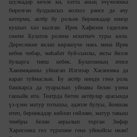
шулкадәр көчле ки, хәтта аның эчүчелеккә
бирелгән булдыксыз колхоз рәисе дә ачу
китерми, актёр бу рольне берникадәр юмор
кушып хәл кылган. Ирек Хафизов гаделлек
сөюче Булатов роленә искиткеч туры килә.
Дөреслекне яклап көрәшүче нәкъ менә Ирек
кебек чибәр, мәһабәт буй-сынлы, якты йөзле
булырга тиеш кебек. Булатовның әтисе
Хакимҗанны уйнаган Илгизәр Хәсәновка да
карап туймаслык. Бу актёр нинди генә роль
башкарса да туарылып уйнавы белән үзенә
гашыйк итә. Театрда бөтен актёрлар арасында
үз-үзен матур тотышы, әдәпле булуы, йомшак
итеп, берникадәр көйләп сөйләве, матур тавыш
тембры белән аерылып торган Зөфәр
Харисовка гел түрәләне генә уйныйсы икән!