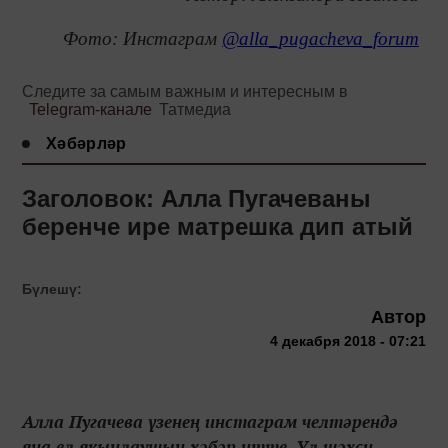
Фото: Инстаграм
@alla_pugacheva_forum
Следите за самым важным и интересным в
Telegram-канале
Татмедиа
Хәбәрләр
Заголовок: Алла Пугачеваны
беренче ире матрешка дип атый
Бүлешү:
Автор
4 декабря 2018 - 07:21
Алла Пугачева үзенең инстаграм челтәрендә
яңа ел якынлаушын хәбәр итте. Ул шәхси