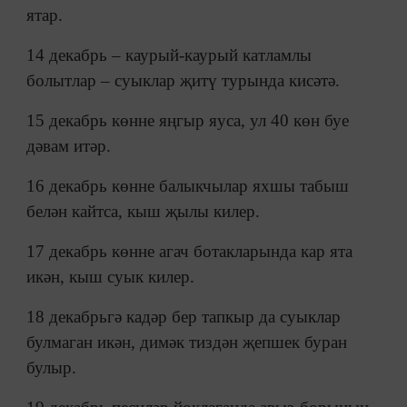
ятар.
14 декабрь – каурый-каурый катламлы
болытлар – суыклар җитү турында кисәтә.
15 декабрь көнне яңгыр яуса, ул 40 көн буе
дәвам итәр.
16 декабрь көнне балыкчылар яхшы табыш
белән кайтса, кыш җылы килер.
17 декабрь көнне агач ботакларында кар ята
икән, кыш суык килер.
18 декабрьгә кадәр бер тапкыр да суыклар
булмаган икән, димәк тиздән җепшек буран
булыр.