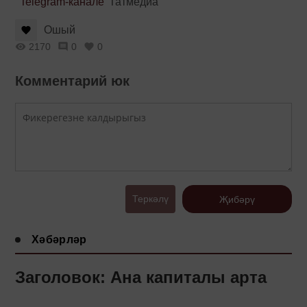
Telegram-канале
Татмедиа
Ошый
2170
0
0
Комментарий юк
Теркәлү
Җибәрү
Хәбәрләр
Заголовок: Ана капиталы арта