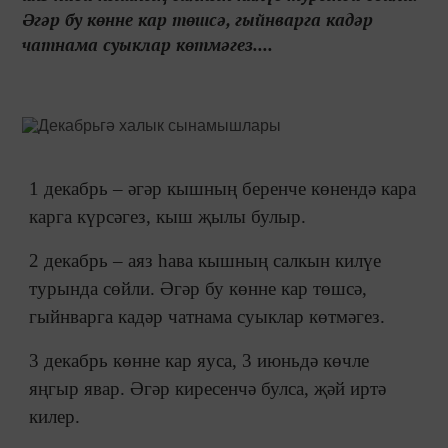
Әгәр бу көнне кар төшсә, гыйнварга кадәр
чатнама суыклар көтмәгез....
1 декабрь – әгәр кышның беренче көнендә кара
карга күрсәгез, кыш җылы булыр.
2 декабрь – аяз һава кышның салкын килүе
турында сөйли. Әгәр бу көнне кар төшсә,
гыйнварга кадәр чатнама суыклар көтмәгез.
3 декабрь көнне кар яуса, 3 июньдә көчле
яңгыр явар. Әгәр киресенчә булса, җәй иртә
килер.