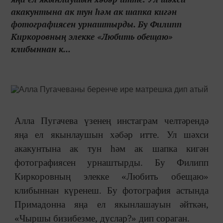
акакунтына ак тун һәм ак шапка кигән
фотографиясен урнаштырды. Бу Филипп
Киркоровның элекке «Любить обещаю»
клибыннан к...
Алла Пугачева үзенең инстаграм челтәрендә
яңа ел якынлаушын хәбәр итте. Ул шәхси
акакунтына ак тун һәм ак шапка кигән
фотографиясен урнаштырды. Бу Филипп
Киркоровның элекке «Любить обещаю»
клибыннан күренеш. Бу фотография астында
Примадонна яңа ел якынлашауын әйткән,
«Чыршы бизибезме, дуслар?» дип сораган.