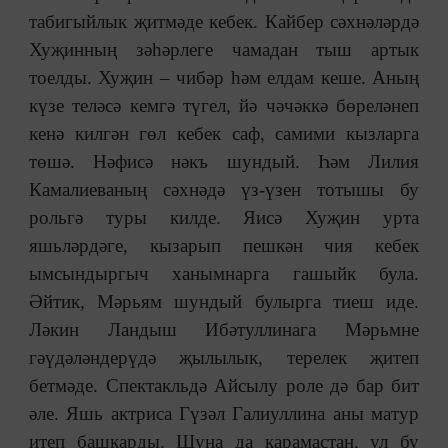
табигыйлык җитмәде кебек. Кайбер сәхнәләрдә
Хуҗинның зәһәрлеге чамадан тыш артык
тоелды. Хуҗин – чибәр һәм елдам кеше. Аның
күзе теләсә кемгә түгел, йә чәчәккә бөреләнеп
кенә килгән гөл кебек саф, самими кызларга
төшә. Нәфисә нәкъ шундый. Һәм Лилия
Камалиеваның сәхнәдә үз-үзен тотышы бу
рольгә туры килде. Яисә Хуҗин урта
яшьләрдәге, кызарып пешкән чия кебек
ымсындыргыч ханымнарга гашыйк була.
Әйтик, Мәрьям шундый булырга тиеш иде.
Ләкин Ландыш Ибәтуллинага Мәрьмне
гәүдәләндерүдә җылылык, терелек җитеп
бетмәде. Спектакльдә Айсылу роле дә бар бит
әле. Яшь актриса Гүзәл Галиуллина аны матур
итеп башкарды. Шуңа да карамастан, ул бу