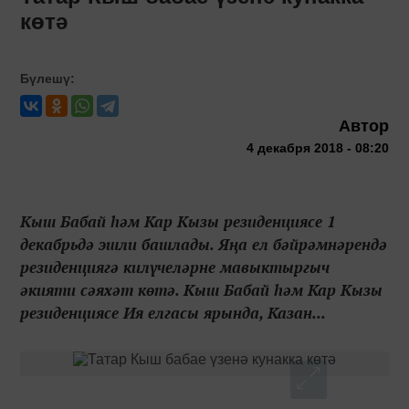
көтә
Бүлешү:
Автор
4 декабря 2018 - 08:20
Кыш Бабай һәм Кар Кызы резиденциясе 1
декабрьдә эшли башлады. Яңа ел бәйрәмнәрендә
резиденциягә килүчеләрне мавыктыргыч
әкияти сәяхәт көтә. Кыш Бабай һәм Кар Кызы
резиденциясе Ия елгасы ярында, Казан...