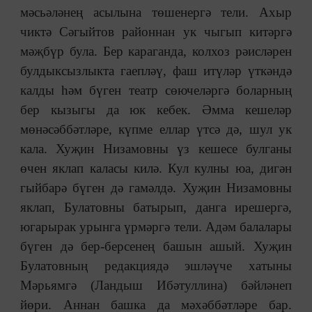
мәсьәләнең асылына төшенергә тели. Ахыр
чиктә Сәгыйтов районнан ук чыгып китәргә
мәҗбүр була. Бер караганда, колхоз рәисләрен
булдыксызлыкта гаепләү, фаш итүләр үткәндә
калды һәм бүген театр сөючеләргә боларның
бер кызыгы да юк кебек. Әмма кешеләр
мөнәсәббәтләре, күпме еллар үтсә дә, шул ук
кала. Хуҗин Низамовны үз кешесе булганы
өчен яклап каласы килә. Кул кулны юа, дигән
гыйбарә бүген дә гамәлдә. Хуҗин Низамовны
яклап, Булатовны батырып, данга ирешергә,
югарырак урынга үрмәргә тели. Адәм балалары
бүген дә бер-берсенең башын ашый. Хуҗин
Булатовның редакциядә эшләүче хатыны
Мәрьямгә (Ландыш Ибәтуллина) бәйләнеп
йөри. Аннан башка да мәхәббәтләре бар.