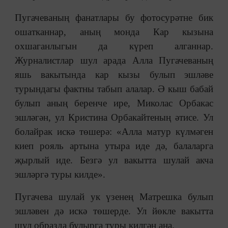
Пугачеваның фанатлары бу фотосурәтне бик
ошатканнар, аның монда Кар кызына
охшаганлыгын да күреп алганнар.
Журналистлар шул арада Алла Пугачеваның
яшь вакытында кар кызы булып эшләве
турындагы фактны табып алалар. Ә кыш бабай
булып аның беренче ире, Миколас Орбакас
эшләгән, ул Кристина Орбакайтеның әтисе. Ул
болайрак искә төшерә: «Алла матур күлмәген
киеп рояль артына утыра иде дә, балаларга
җырлый иде. Безгә ул вакытта шулай акча
эшләргә туры килде».
Пугачева шулай ук үзенең Матрешка булып
эшләвен дә искә төшерде. Ул йөкле вакытта
шул образда булырга туры килгән аңа.