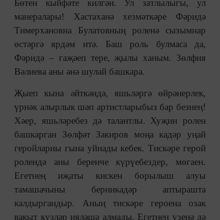
Бөтен кыйфәте килгән. Ул затлылыгы, ул
манералары! Хастаханә хезмәткәре Фәридә
Тимерхановна Булатовның роленә сызымнар
өстәргә ярдәм итә. Баш роль булмаса да,
Фәридә – гаҗәеп тере, җылы ханым. Зөлфия
Вәлиева аны әнә шулай башкара.
Җыеп кына әйткәндә, яшьләргә өйрәнерлек,
үрнәк алырлык шәп артистларыбыз бар безнең!
Хәер, яшьләребез дә талантлы. Хуҗин ролен
башкарган Зөлфәт Закиров моңа кадәр уңай
геройларны гына уйнады кебек. Тискәре герой
ролендә аны беренче күрүебездер, мөгаен.
Егетнең иҗаты кискен борылыш алуы
тамашачыны берникадәр аптырашта
калдыргандыр. Аның тискәре героена озак
вакыт күзләр ияләшә алмады. Егетнең үзенә дә