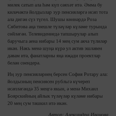
милек сатып ала һәм күп сәяхәт итә. Әмма бу
киләчәктә йолдызлар зур пенсияләргә исәп тота
ала дигән сүз түгел. Шушы көннәрдә Роза
Сябитова аңа тиешле түләүләр күләме турында
сөйләгән. Телевидениедә тапшырулар алып
баручыга аена нибары 14 мең сум акча түлиләр
икән. Нәкъ менә шуңа күрә ул актив эшләвен
дәвам итә, фанатларны яңа иҗади проектлар
белән сөендерә.
Иң зур пенсияләрнең берсен София Ротару ала:
йолдызның пенсиясен рубльгә күчереп
исәпләгәндә 35 меңгә якын, ә менә Михаил
Боярскийның айлык түләүләр күләме нибары
20 мең сум тәшкил итә икән.
Автор: Александра Иванова