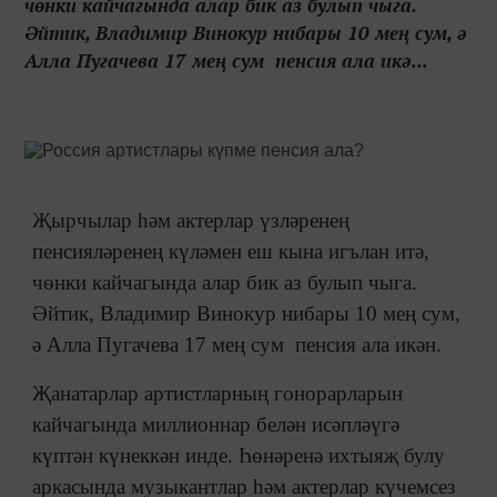
чөнки кайчагында алар бик аз булып чыга.
Әйтик, Владимир Винокур нибары 10 мең сум, ә
Алла Пугачева 17 мең сум пенсия ала икә...
Җырчылар һәм актерлар үзләренең
пенсияләренең күләмен еш кына игълан итә,
чөнки кайчагында алар бик аз булып чыга.
Әйтик, Владимир Винокур нибары 10 мең сум,
ә Алла Пугачева 17 мең сум пенсия ала икән.
Җанатарлар артистларның гонорарларын
кайчагында миллионнар белән исәпләүгә
күптән күнеккән инде. Һөнәренә ихтыяҗ булу
аркасында музыкантлар һәм актерлар күчемсез