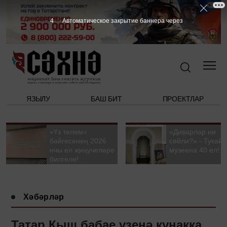
3
Автоматическое закрытие баннера через
ЯЗЫЛУ
БАШ БИТ
ПРОЕКТЛАР
«Үз телем»
«Диварлар ни
бәйгесенең 2026
сөйли?» - Тукай
нчы ел җиңүчеләре
музеена 40 ел!
билгеле!
Хәбәрләр
Татар Кыш бабае үзенә кунакка