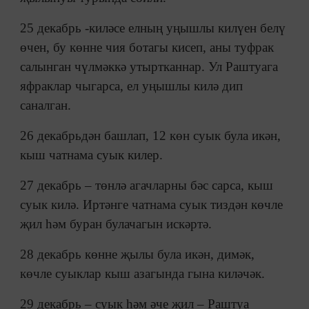
25 декабрь -киләсе елның уңышлы килүен белү
өчен, бу көнне чия ботагы кисеп, аны туфрак
салынган чүлмәккә утыртканнар. Ул Раштуага
яфраклар чыгарса, ел уңышлы килә дип
саналган.
26 декабрьдән башлап, 12 көн суык була икән,
кыш чатнама суык килер.
27 декабрь – төнлә агачларны бәс сарса, кыш
суык килә. Иртәнге чатнама суык тиздән көчле
җил һәм буран булачагын искәртә.
28 декабрь көнне җылы була икән, димәк,
көчле суыклар кыш азагында гына киләчәк.
29 декабрь – суык һәм әче җил – Раштуа