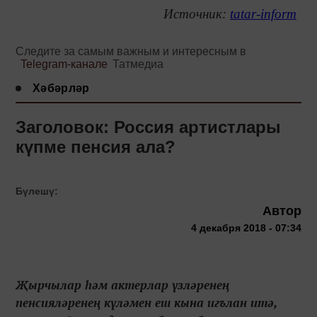
Источник:
tatar-inform
Следите за самым важным и интересным в
Telegram-канале
Татмедиа
Хәбәрләр
Заголовок: Россия артистлары
күпме пенсия ала?
Бүлешү:
Автор
4 декабря 2018 - 07:34
Җырчылар һәм актерлар үзләренең
пенсияләренең күләмен еш кына игълан итә,