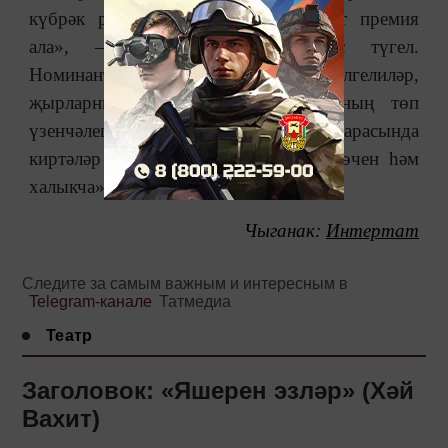
күбрәк ротациягә бирә, шул артист премия
ала», ‒ диючеләр бар. Дөрес түгел.
Номинантларны гадел юл белән билгелиләр,
җырларны халык сайлый. Тантананың төп
үзенчәлеге – артистлар һәм тамашачы арасында
киртәләр булмау. Бу тантана халык өчен һәм
халыкча», ‒ диде ул.
Чыганак:
Интертат
Следите за самым важным и интересным в
Telegram-канале
Татмедиа
Театр
Заголовок: «Яшерен эзләр» (Хәй
Вахит)