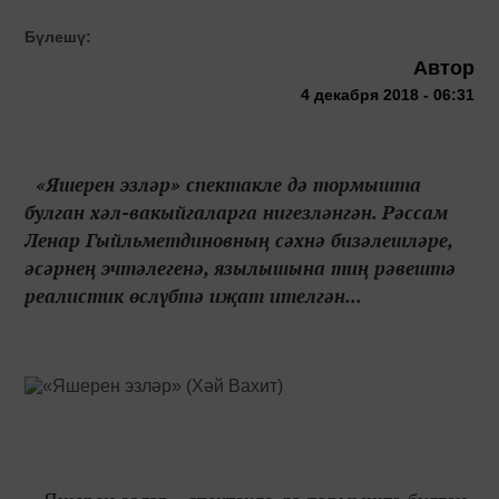
Бүлешү:
Автор
4 декабря 2018 - 06:31
«Яшерен эзләр» спектакле дә тормышта
булган хәл-вакыйгаларга нигезләнгән. Рәссам
Ленар Гыйльметдиновның сәхнә бизәлешләре,
әсәрнең эчтәлегенә, язылышына тиң рәвештә
реалистик өслүбтә иҗат ителгән...