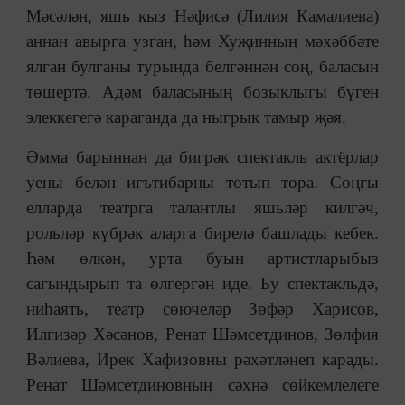
Мәсәлән, яшь кыз Нәфисә (Лилия Камалиева)
аннан авырга узган, һәм Хуҗинның мәхәббәте
ялган булганы турында белгәннән соң, баласын
төшертә. Адәм баласының бозыклыгы бүген
элеккегегә караганда да ныгрык тамыр җәя.
Әмма барыннан да бигрәк спектакль актёрлар
уены белән игътибарны тотып тора. Соңгы
елларда театрга талантлы яшьләр килгәч,
рольләр күбрәк аларга бирелә башлады кебек.
Һәм өлкән, урта буын артистларыбыз
сагындырып та өлгергән иде. Бу спектакльдә,
ниһаять, театр сөючеләр Зөфәр Харисов,
Илгизәр Хәсәнов, Ренат Шәмсетдинов, Зөлфия
Вәлиева, Ирек Хафизовны рәхәтләнеп карады.
Ренат Шәмсетдиновның сәхнә сөйкемлелеге