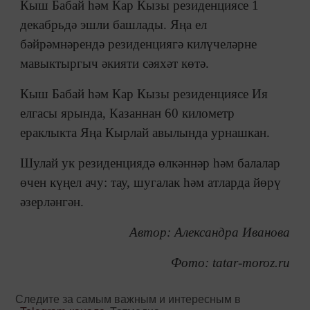
Кыш Бабай һәм Кар Кызы резиденциясе 1
декабрьдә эшли башлады. Яңа ел
бәйрәмнәрендә резиденциягә килүчеләрне
мавыктыргыч әкияти сәяхәт көтә.
Кыш Бабай һәм Кар Кызы резиденциясе Ия
елгасы ярында, Казаннан 60 километр
ераклыкта Яңа Кырлай авылында урнашкан.
Шулай ук резиденциядә өлкәннәр һәм балалар
өчен күңел ачу: тау, шугалак һәм атларда йөрү
әзерләнгән.
Автор: Александра Иванова
Фото: tatar-moroz.ru
Следите за самым важным и интересным в