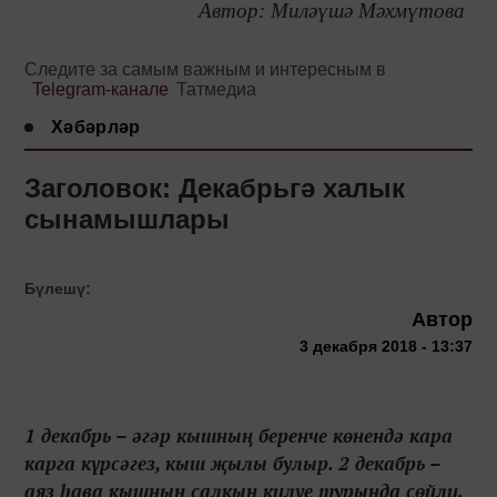
Автор: Миләүшә Мәхмүтова
Следите за самым важным и интересным в
Telegram-канале
Татмедиа
Хәбәрләр
Заголовок: Декабрьгә халык
сынамышлары
Бүлешү:
Автор
3 декабря 2018 - 13:37
1 декабрь – әгәр кышның беренче көнендә кара
карга күрсәгез, кыш җылы булыр. 2 декабрь –
аяз һава кышның салкын килүе турында сөйли.