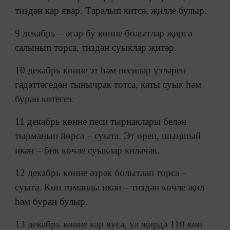
тиздән кар явар. Таралып китсә, җилле булыр.
9 декабрь – әгәр бу көнне болытлар җиргә
салынып торса, тиздән суыклар җитәр.
10 декабрь көнне эт һәм песиләр үзләрен
гадәттәгедән тынычрак тотса, каты суык һәм
буран көтегез.
11 декабрь көнне песи тырнаклары белән
тырманып йөрсә – суыта. Эт өреп, шыңшый
икән – бик көчле суыклар киләчәк.
12 декабрь көнне әзрәк болытлап торса –
суыта. Көн томанлы икән – тиздән көчле җил
һәм буран булыр.
13 декабрь көнне кар яуса, ул җирдә 110 көн