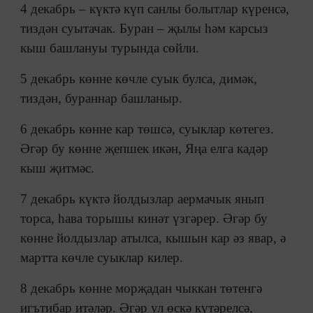
4 декабрь – күктә күп санлы болытлар күренсә,
тиздән суытачак. Буран – җылы һәм карсыз
кыш башлануы турында сөйли.
5 декабрь көнне көчле суык булса, димәк,
тиздән, бураннар башланыр.
6 декабрь көнне кар төшсә, суыклар көтегез.
Әгәр бу көнне җепшек икән, Яңа елга кадәр
кыш җитмәс.
7 декабрь күктә йолдызлар аермачык янып
торса, һава торышы кинәт үзгәрер. Әгәр бу
көнне йолдызлар атылса, кышын кар әз явар, ә
мартта көчле суыклар килер.
8 декабрь көнне морҗадан чыккан төтенгә
игътибар итәләр. Әгәр ул өскә күтәрелсә,