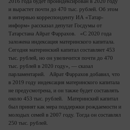
2016 года будет проиндексирован в 2020 году
и вырастет почти до 470 тыс. рублей. Об этом
в интервью корреспонденту ИА «Татар-
информ» рассказал депутат Госдумы от
Татарстана Айрат Фаррахов. «С 2020 года
заложена индексация материнского капитала.
Сегодня материнский капитал составляет 453
тыс. рублей, но он увеличится почти до 470
тыс. рублей в 2020 году», — сказал
парламентарий. Айрат Фаррахов добавил, что
в 2019 году индексация материнского капитала
не предусмотрена, и он также будет составлять
около 453 тыс. рублей. Материнский капитал
был принят как мера поддержки рождаемости и
молодых семей в 2007 году. Тогда он составлял
250 тыс. рублей.