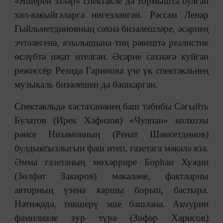
«Яшерен эзләр» спектакле дә тормышта булган
хәл-вакыйгаларга нигезләнгән. Рәссам Ленар
Гыйльметдиновның сәхнә бизәлешләре, әсәрнең
эчтәлегенә, язылышына тиң рәвештә реалистик
өслүбтә иҗат ителгән. Әсәрне сәхнәгә куйган
режиссёр Резидә Гарипова үзе үк спектакльнең
музыкаль бизәлешен дә башкарган.
Спектакльдә хастаханәнең баш табибы Сәгыйть
Булатов (Ирек Хафизов) «Чулпан» колхозы
рәисе Низамовның (Ренат Шәмсетдинов)
булдыксызлыгын фаш итеп, газетага мәкалә яза.
Әмма газетаның мөхәррире Борһан Хуҗин
(Зөлфәт Закиров) мәкаләне, фактларны
авторның үзенә каршы борып, бастыра.
Нәтиҗәдә, тикшерү эше башлана. Акчурин
фамилияле зур түрә (Зөфәр Харисов)