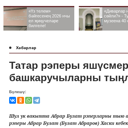
«Үз телем»
«Диварлар 
бәйгесенең 2026 нчы
сөйли?» - Т
ел җиңүчеләре
музеена 40 
билгеле!
Хәбәрләр
Татар рэперы яшүсмер
башкаручыларны тыңл
Бүлешү:
Шул ук вакытта Абрар Булат рэперларны тыю а
рэперы Абрар Булат (Булат Абраров) Хаски кеб