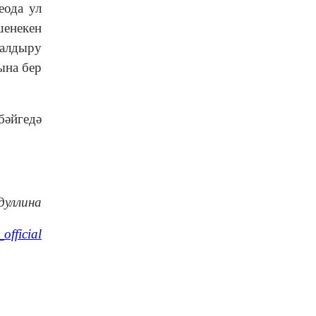
еода ул
шенекен
салдыру
ына бер
бәйгедә
дуллина
official