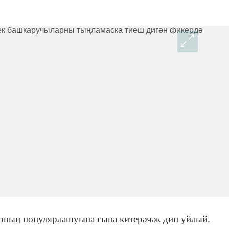
арның популярлашуына гына китерәчәк дип уйлый.