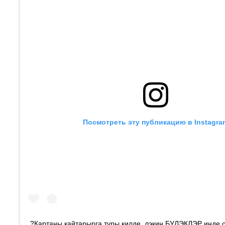
Посмотреть эту публикацию в Instagra
?Картаны кайтарырга туры килде, лэкин БУЛЭКЛЭР инде с