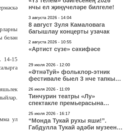
«Үз телем» бәйгесенең 2026
нчы ел җиңүчеләре билгеле!
ермәскә
3 августа 2026 - 14:04
8 август Зуля Камаловага
ерларны
багышлау концерты узачак
ы белән
2 августа 2026 - 10:55
«Артист сүзе» сәхифәсе
. 14-15
29 июля 2026 - 12:00
салырга
«ӘтнәТуй» фольклор-этник
фестивале быел 3 нче тапкыр
узачак
 яшьлек
26 июля 2026 - 11:09
Тинчурин театры «Лу»
лыйлар.
спектакле премьерасына
әзерләнә
25 июля 2026 - 16:17
Әмма ул
“Монда Тукай рухы яши!”.
Габдулла Тукай әдәби музеена