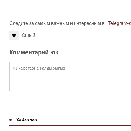
Следите за самым важным и интересным в
Telegram-
Ошый
Комментарий юк
Хәбәрләр