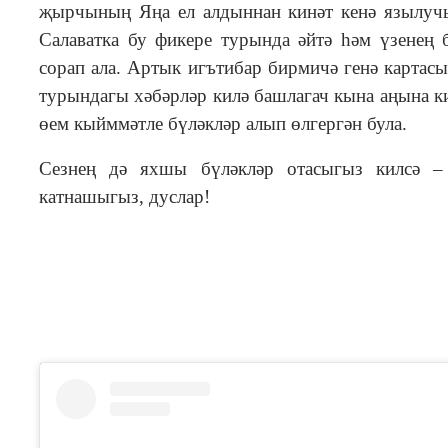
җырчының Яңа ел алдыннан кинәт кенә язылучыл
Салаватка бу фикере турында әйтә һәм үзенең
сорап ала. Артык игътибар бирмичә генә картас
турындагы хәбәрләр килә башлагач кына аңына к
өем кыйммәтле бүләкләр алып өлгергән була.
Сезнең дә яхшы бүләкләр отасыгыз килсә – 
катнашыгыз, дуслар!