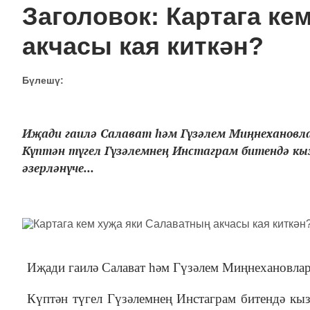
Заголовок: Картага ке
акчасы кая киткән?
Бүлешү:
Иҗади гаилә Салават һәм Гүзәлем Миңнеханов
Күптән түгел Гүзәлемнең Инстаграм битендә кыз
әзерләнүче...
Иҗади гаилә Салават һәм Гүзәлем Миңнехановла
Күптән түгел Гүзәлемнең Инстаграм битендә кыз