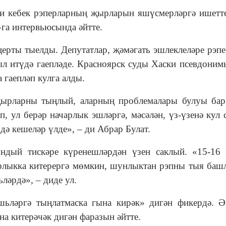
ки кебек рэперларның җырларын яшүсмерләргә ишетт
»га интервьюсында әйтте.
ерты тыелды. Депутатлар, җәмәгать эшлеклеләре рэп
л итүдә гаепләде. Красноярск суды Хаски псевдоним
гаепләп кулга алды.
җырларны тыңлый, аларның проблемалары булуы бар
, ул берәр начарлык эшләргә, мәсәлән, үз-үзенә кул 
дә кешеләр үлде», ‒ ди Абрар Булат.
ндый тискәре күренешләрдән үзен саклый. «15-16
арлыкка китерергә мөмкин, шунлыктан рэпны тыя баш
ләрдә», ‒ диде ул.
шьләргә тыңлатмаска гына кирәк» дигән фикердә. 
 китерәчәк дигән фаразын әйтте.