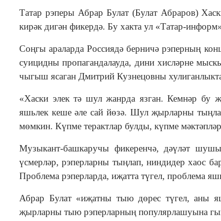
Татар рэперы Абрар Булат (Булат Абраров) Хас
кирәк дигән фикердә. Бу хакта ул «Татар-информ
Соңгы араларда Россиядә берничә рэперның конц
суицидны пропагандалауда, дини хисләрне мыскы
чыгыш ясаган Дмитрий Кузнецовны хулиганлыкта 
«Хаски элек тә шул жанрда язган. Кемнәр бу 
яшьлек кеше әле сай йөзә. Шул җырларны тыңлап
мөмкин. Күпме терактлар булды, күпме мәктәпләр
Музыкант-башкаручы фикеренчә, дәүләт шушы
үсмерләр, рэперларны тыңлап, ниндидер хаос б
Проблема рэперларда, иҗатта түгел, проблема яшь
Абрар Булат «иҗатны тыю дөрес түгел, аны я
җырларны тыю рэперларның популярлашуына гына