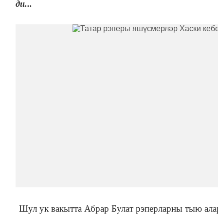
ди...
Шул ук вакытта Абрар Булат рэперларны тыю ал