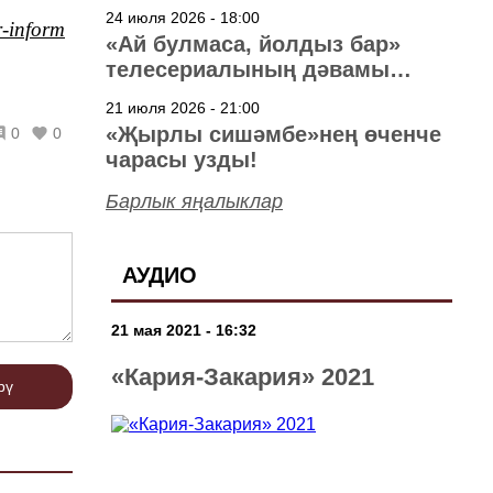
40 ел
24 июля 2026 - 18:00
r-inform
«Ай булмаса, йолдыз бар»
телесериалының дәвамы
төшерелә!
21 июля 2026 - 21:00
«Җырлы сишәмбе»нең өченче
0
0
чарасы узды!
Барлык яңалыклар
АУДИО
21 мая 2021 - 16:32
«Кария-Закария» 2021
рү