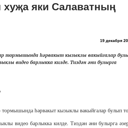
м хуҗа яки Салаватның
19 декабря 20
лар тормышында һәрвакыт кызыклы вакыйгалар булы
ыклы видео барлыкка килде. Тиздән әни булырга
р тормышында һәрвакыт кызыклы вакыйгалар булып то
ыклы видео барлыкка килде. Тиздән әни булырга әзе