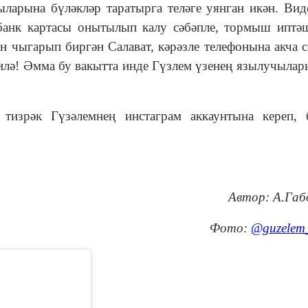
арына бүләкләр таратырга теләге уянган икән. Вид
 банк картасы онытылып калу сәбәпле, тормыш иптә
ын чыгарып биргән Салават, кәрәзле телефонына акча 
илә! Әмма бу вакытта инде Гүзлем үзенең язылучылар
тизрәк Гүзәлемнең инстаграм аккаунтына кереп, 
Автор: А.Габ
Фото:
@guzelem_