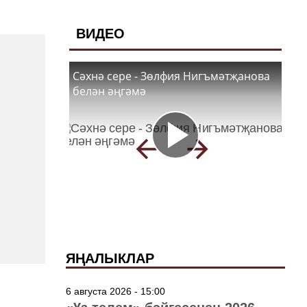
ВИДЕО
Сәхнә сере - Зөлфия Нигъмәтҗанова
белән әңгәмә
ЯҢАЛЫКЛАР
6 августа 2026 - 15:00