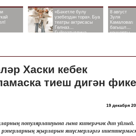
ни
«Бәхетле булу
8 август
укай
үзебездән тора». Буа
Зуля
ел!
театры актрисасы
Камаловага
Гөлназ
багышлау
Гыйззәтуллина-
концерты
Гатауллина белән
узачак
әңгәмә
ләр Хаски кебек
амаска тиеш дигән фик
19 декабря 20
ларның популярлашуына гына китерәчәк дип уйлый.
ек рэперларның җырларын яшүсмерләргә ишеттермәск