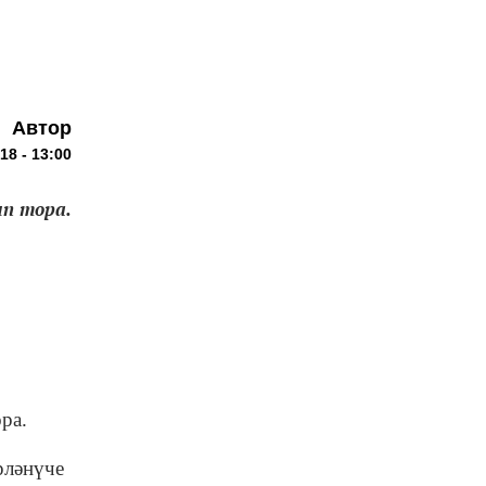
Автор
18 - 13:00
п тора.
ра.
рләнүче