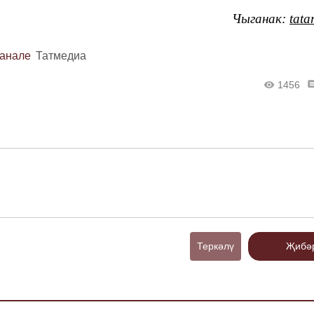
Чыганак:
tata
канале
Татмедиа
1456
Теркәлү
Җибә