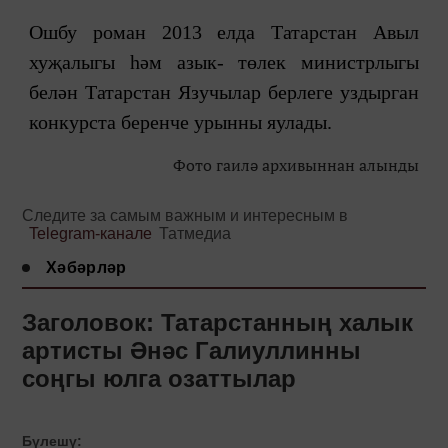
Ошбу роман 2013 елда Татарстан Авыл
хуҗалыгы һәм азык- төлек министрлыгы
белән Татарстан Язучылар берлеге уздырган
конкурста беренче урынны яулады.
Фото гаилә архивыннан алынды
Следите за самым важным и интересным в
Telegram-канале
Татмедиа
Хәбәрләр
Заголовок: Татарстанның халык
артисты Әнәс Галиуллинны
соңгы юлга озаттылар
Бүлешү: