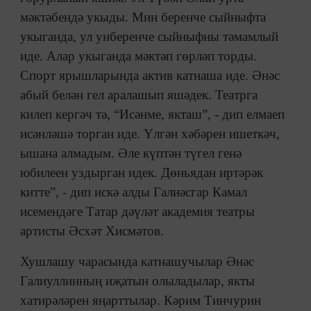
мәктәбендә укыды. Мин беренче сыйныфта
укыганда, ул унберенче сыйныфны тәмамлый
иде. Алар укыганда мәктәп гөрләп торды.
Спорт ярышларында актив катнаша иде. Әнәс
абый белән гел аралашып яшәдек. Театрга
килеп кергәч тә, “Исәнме, якташ”, - дип елмаеп
исәнләшә торган иде. Үлгән хәбәрен ишеткәч,
ышана алмадым. Әле күптән түгел генә
юбилеен уздырган идек. Дөньядан иртәрәк
китте”, - дип искә алды Галиәсгар Камал
исемендәге Татар дәүләт академия театры
артисты Әсхәт Хисмәтов.
Хушлашу чарасында катнашучылар Әнәс
Галиуллинның иҗатын олыладылар, якты
хатирәләрен яңарттылар. Кәрим Тинчурин