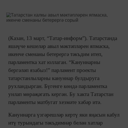
(Казан, 13 март, “Татар-информ”). Татарстанда
яшәүче кешеләр авыл мәктәпләрен япмаска,
икенче сменаны бетерергә тәкъдим итеп,
парламентка хат юллаган. “Кануннарны
бергәләп язабыз!” парламент проекты
татарстанлыларны кануннар булдыруга
рухландырган. Бүгенге көндә парламентка
унлап мөрәҗәгать кергән. Бу хакта Татарстан
парламенты матбугат хезмәте хәбәр итә.
Кануннарга үзгәрешләр кертү яки яңасын кабул
итү турындагы тәкъдимнәр белән хатлар