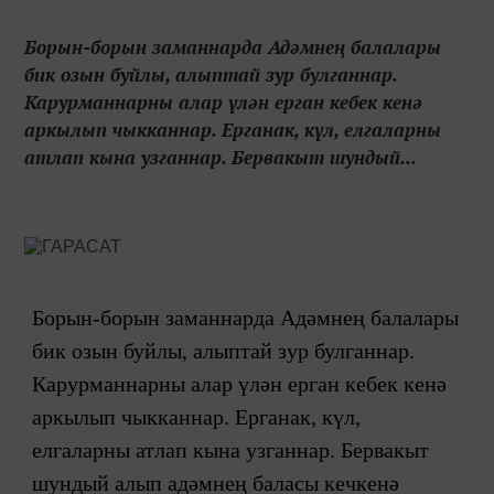
Борын-борын заманнарда Адәмнең балалары
бик озын буйлы, алыптай зур булганнар.
Карурманнарны алар үлән ерган кебек кенә
аркылып чыкканнар. Ерганак, күл, елгаларны
атлап кына уз­ганнар. Бервакыт шундый...
Борын-борын заманнарда Адәмнең балалары
бик озын буйлы, алыптай зур булганнар.
Карурманнарны алар үлән ерган кебек кенә
аркылып чыкканнар. Ерганак, күл,
елгаларны атлап кына уз­ганнар. Бервакыт
шундый алып адәмнең баласы кечкенә