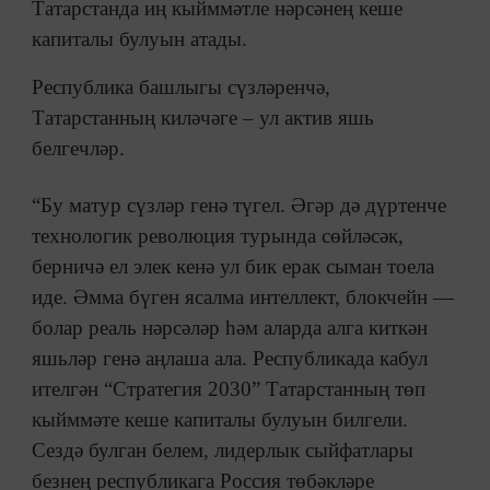
Татарстанда иң кыйммәтле нәрсәнең кеше
капиталы булуын атады.
Республика башлыгы сүзләренчә,
Татарстанның киләчәге – ул актив яшь
белгечләр.
“Бу матур сүзләр генә түгел. Әгәр дә дүртенче
технологик революция турында сөйләсәк,
берничә ел элек кенә ул бик ерак сыман тоела
иде. Әмма бүген ясалма интеллект, блокчейн —
болар реаль нәрсәләр һәм аларда алга киткән
яшьләр генә аңлаша ала. Республикада кабул
ителгән “Стратегия 2030” Татарстанның төп
кыйммәте кеше капиталы булуын билгели.
Сездә булган белем, лидерлык сыйфатлары
безнең республикага Россия төбәкләре