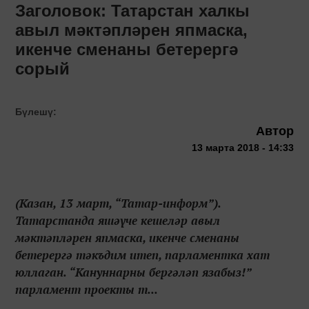
Заголовок: Татарстан халкы
авыл мәктәпләрен япмаска,
икенче сменаны бетерергә
сорый
Бүлешү:
Автор
13 марта 2018 - 14:33
(Казан, 13 март, “Татар-информ”).
Татарстанда яшәүче кешеләр авыл
мәктәпләрен япмаска, икенче сменаны
бетерергә тәкъдим итеп, парламентка хат
юллаган. “Кануннарны бергәләп язабыз!”
парламент проекты т...