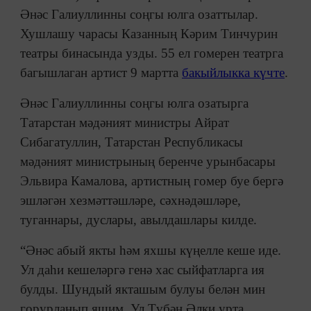
Әнәс Галиуллинны соңгы юлга озаттылар.
Хушлашу чарасы Казанның Кәрим Тинчурин
театры бинасында узды. 55 ел гомерен театрга
багышлаган артист 9 мартта
бакыйлыкка күчте
.
Әнәс Галиуллинны соңгы юлга озатырга
Татарстан мәдәният министры Айрат
Сибагатуллин, Татарстан Республикасы
мәдәният министрының беренче урынбасары
Эльвира Камалова, артистның гомер буе бергә
эшләгән хезмәттәшләре, сәхнәдәшләре,
туганнары, дуслары, авылдашлары килде.
“Әнәс абый якты һәм яхшы күңелле кеше иде.
Ул даһи кешеләргә генә хас сыйфатларга ия
булды. Шундый якташым булуы белән мин
горурланып яшим. Ул Түбән Әлки урта