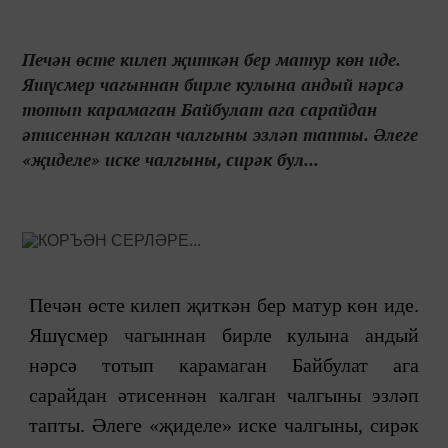
Печән өсте килеп җиткән бер матур көн иде.
Яшүсмер чагыннан бирле кулына андый нәрсә
тотып карамаган Байбулат ага сарайдан
әтисеннән калган чалгыны эзләп тапты. Әлеге
«җиделе» иске чал­гыны, сирәк бул...
Печән өсте килеп җиткән бер матур көн иде.
Яшүсмер чагыннан бирле кулына андый
нәрсә тотып карамаган Байбулат ага
сарайдан әтисеннән калган чалгыны эзләп
тапты. Әлеге «җиделе» иске чал­гыны, сирәк