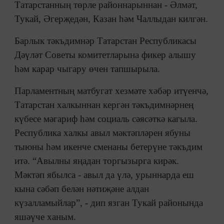
Татарстанның төрле районнарыннан - Әлмәт,
Тукай, Әгерҗедән, Казан һәм Чаллыдан килгән.
Барлык тәкъдимнәр Татарстан Республикасы
Дәүләт Советы комитетларына фикер алышу
һәм карар чыгару өчен тапшырыла.
Парламентның матбугат хезмәте хәбәр итүенчә,
Татарстан халкыннан кергән тәкъдимнәрнең
күбесе мәгариф һәм социаль сәясәткә кагыла.
Республика халкы авыл мәктәпләрен ябуны
тыюны һәм икенче сменаны бетерүне тәкъдим
итә. “Авылны яңадан торгызырга кирәк.
Мәктәп ябылса - авыл да үлә, урыннарда еш
кына сәбәп белән нәтиҗәне алдан
күзалламыйлар”, - дип язган Тукай районында
яшәүче ханым.