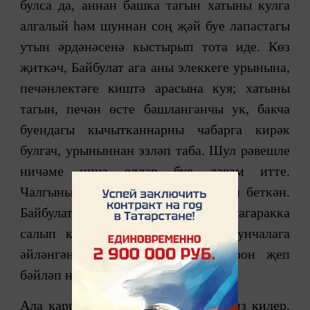
булса да, аннан башка тагын хатыны кулга
алгалый һәм шуннан соң җәй буе лапастагы
утын әрдәнәсенә кыстырып тота иде. Көз
җиткәч, Байбулат ага аны элеккеге урынына,
печән­лектәге киштә арасына куя; хатыны
тагын, печән өсте башлан­ганчы ук, бакча
буендагы кычытканнарны чабарга кирәк
булгач, урыныннан эзләп таба. Шул рәвешле
ничәме ничә еллар буе дәвам итте.
Чалгының сабы инде кибеп, бушап беткән.
Байбулат ага аны кичтән сулы тагаракка
салып куйды, инде, таушалып, мунчалага
әйләнгән юкә бау урынына капрон җеп
бәйләп ныгытты.
Ала карга агач башына кунса, яз тиз килер,