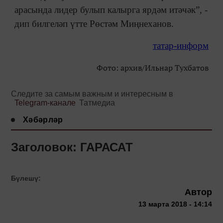
арасында лидер булып калырга ярдәм итәчәк”, -
дип билгеләп үтте Рөстәм Миңнеханов.
татар-информ
Фото: архив/Ильнар Тухбатов
Следите за самым важным и интересным в
Telegram-канале
Татмедиа
Хәбәрләр
Заголовок: ГАРАСАТ
Бүлешү:
Автор
13 марта 2018 - 14:14