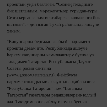
проектын уңай бәяләгән. “Сезнең тәкъдимгә
бик шатландым, мөрәҗәгатьләр турыдан-туры
Сезгә кергәнгә һәм игътибарсыз калмаганга бик
шатмын”, - дип язган Тукай районында яшәүче
ханым.
“Кануннарны бергәләп язабыз!” парламент
проекты дәвам итә. Республикада яшәүче
һәркем кануннарны камилләштерү буенча үз
тәкъдимен Татарстан Республикасы Дәүләт
Советы рәсми сайтына
(www.gossov.tatarstan.ru), Фейсбукта
парламентның рәсми аккаунтына җибәрә яисә
“Республика Татарстан” һәм “Ватаным
Татарстан” газеталары редакцияләренә юллый
ала. Тәкъдимнәрне сайлау округы буенча