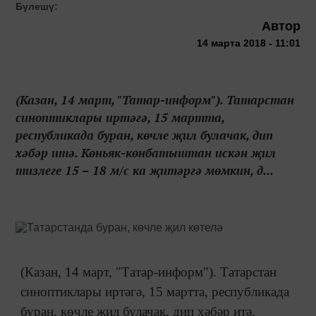
Бүлешү:
Автор
14 марта 2018 - 11:01
(Казан, 14 март, "Татар-информ"). Татарстан
синоптиклары иртәгә, 15 мартта,
республикада буран, көчле җил булачак, дип
хәбәр итә. Көньяк-көнбатыштан искән җил
тизлеге 15 – 18 м/с ка җитәргә мөмкин, д...
(Казан, 14 март, "Татар-информ"). Татарстан
синоптиклары иртәгә, 15 мартта, республикада
буран, көчле җил булачак, дип хәбәр итә.