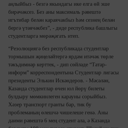
аңлыйбыз - безгә якындагы ике елга өй эше
бирәчәксез. Без аны максималь рәвештә
игътибар белән караячакбыз һәм сезнең белән
бергә үтәячәкбез”, - диде республика башлыгы
студентларга мөрәҗәгать итеп.
“Резолюциягә без республикада студентлар
тормышын җиңеләйтергә ярдәм итәчәк төрле
тәкъдимнәр керттек, - дип сөйләде “Татар-
информ” корреспондентына Студентлар лигасы
президенты Элькин Искәндеров. - Мәсәлән,
Казанда студентлар өчен юл йөрү билеты
булдыру мөмкинлеген карауны сорыйбыз.
Хәзер транспорт гранты бар, тик бу
проблеманың өлешчә чишелеше генә. Аны
даими рәвештә 6 мең студент ала, ә Казанда