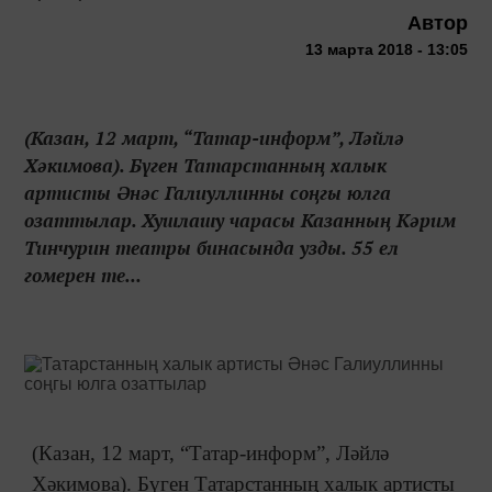
Автор
13 марта 2018 - 13:05
(Казан, 12 март, “Татар-информ”, Ләйлә
Хәкимова). Бүген Татарстанның халык
артисты Әнәс Галиуллинны соңгы юлга
озаттылар. Хушлашу чарасы Казанның Кәрим
Тинчурин театры бинасында узды. 55 ел
гомерен те...
(Казан, 12 март, “Татар-информ”, Ләйлә
Хәкимова). Бүген Татарстанның халык артисты