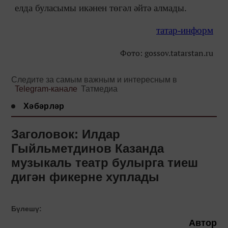
елда буласымы икәнен төгәл әйтә алмады.
татар-информ
Фото: gossov.tatarstan.ru
Следите за самым важным и интересным в
Telegram-канале
Татмедиа
Хәбәрләр
Заголовок: Илдар
Гыйльметдинов Казанда
музыкаль театр булырга тиеш
дигән фикерне хуплады
Бүлешү:
Автор