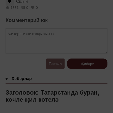
Ошый
1551
0
0
Комментарий юк
Теркәлү
Җибәрү
Хәбәрләр
Заголовок: Татарстанда буран,
көчле җил көтелә