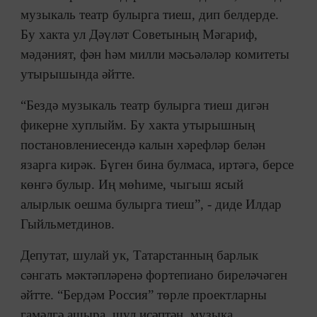
музыкаль театр булырга тиеш, дип белдерде.
Бу хакта ул Дәүләт Советының Мәгариф,
мәдәният, фән һәм милли мәсьәләләр комитеты
утырышында әйтте.
“Бездә музыкаль театр булырга тиеш дигән
фикерне хуплыйм. Бу хакта утырышның
постановлениесендә калын хәрефләр белән
язарга кирәк. Бүген бина булмаса, иртәгә, берсе
көнгә булыр. Иң мөһиме, чыгыш ясый
алырлык оешма булырга тиеш”, - диде Илдар
Гыйльметдинов.
Депутат, шулай ук, Татарстанның барлык
сәнгать мәктәпләренә фортепиано биреләчәген
әйтте. “Бердәм Россия” төрле проектларны
гамәлгә ашыра, шул исәптән, музыка