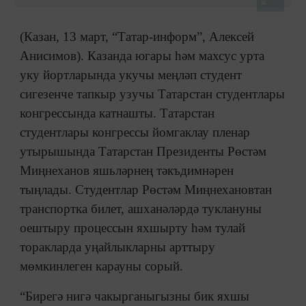
(Казан, 13 март, “Татар-информ”, Алексей
Анисимов). Казанда югары һәм махсус урта
уку йортларында укучы меңләп студент
сигезенче тапкыр узучы Татарстан студентлары
конгрессында катнашты. Татарстан
студентлары конгрессы йомгаклау пленар
утырышында Татарстан Президенты Рөстәм
Миңнеханов яшьләрнең тәкъдимнәрен
тыңлады. Студентлар Рөстәм Миңнехановтан
транспортка билет, ашханәләрдә туклануны
оештыру процессын яхшырту һәм тулай
торакларда уңайлыкларны арттыру
мөмкинлеген карауны сорый.
“Бирегә нигә чакырганыгызны бик яхшы