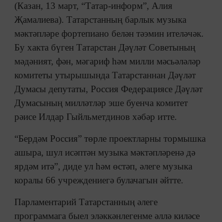
(Казан, 13 март, “Татар-информ”, Алия
Җамалиева). Татарстанның барлык музыка
мәктәпләре фортепиано белән тәэмин ителәчәк.
Бу хакта бүген Татарстан Дәүләт Советының
мәдәният, фән, мәгариф һәм милли мәсьәләләр
комитеты утырышында Татарстаннан Дәүләт
Думасы депутаты, Россия Федерациясе Дәүләт
Думасының милләтләр эше буенча комитет
рәисе Илдар Гыйльметдинов хәбәр итте.
“Бердәм Россия” төрле проектларны тормышка
ашыра, шул исәптән музыка мәктәпләренә дә
ярдәм итә”, диде ул һәм өстәп, әлеге музыка
коралы 66 учреждениегә булачагын әйтте.
Парламентарий Татарстанның әлеге
программага быел эләккәнлегенме әллә киләсе