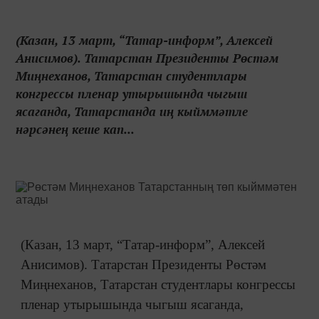
(Казан, 13 март, “Татар-информ”, Алексей
Анисимов). Татарстан Президенты Рөстәм
Миңнеханов, Татарстан студентлары
конгрессы пленар утырышында чыгыш
ясаганда, Татарстанда иң кыйммәтле
нәрсәнең кеше кап...
(Казан, 13 март, “Татар-информ”, Алексей
Анисимов). Татарстан Президенты Рөстәм
Миңнеханов, Татарстан студентлары конгрессы
пленар утырышында чыгыш ясаганда,