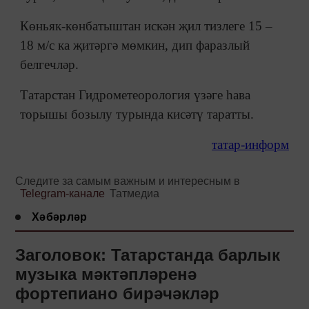
Көньяк-көнбатыштан искән җил тизлеге 15 –
18 м/с ка җитәргә мөмкин, дип фаразлый
белгечләр.
Татарстан Гидрометеорология үзәге һава
торышы бозылу турында кисәтү таратты.
татар-информ
Следите за самым важным и интересным в
Telegram-канале
Татмедиа
Хәбәрләр
Заголовок: Татарстанда барлык
музыка мәктәпләренә
фортепиано бирәчәкләр