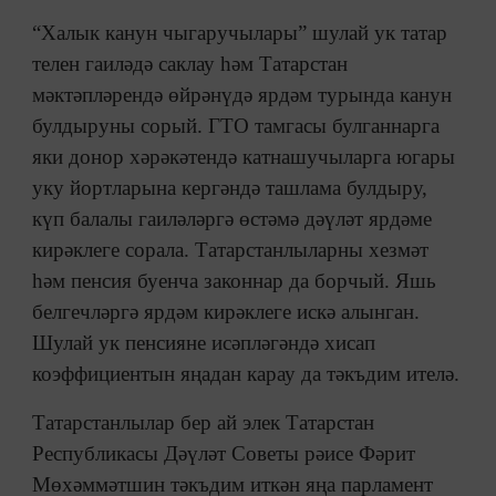
“Халык канун чыгаручылары” шулай ук татар
телен гаиләдә саклау һәм Татарстан
мәктәпләрендә өйрәнүдә ярдәм турында канун
булдыруны сорый. ГТО тамгасы булганнарга
яки донор хәрәкәтендә катнашучыларга югары
уку йортларына кергәндә ташлама булдыру,
күп балалы гаиләләргә өстәмә дәүләт ярдәме
кирәклеге сорала. Татарстанлыларны хезмәт
һәм пенсия буенча законнар да борчый. Яшь
белгечләргә ярдәм кирәклеге искә алынган.
Шулай ук пенсияне исәпләгәндә хисап
коэффициентын яңадан карау да тәкъдим ителә.
Татарстанлылар бер ай элек Татарстан
Республикасы Дәүләт Советы рәисе Фәрит
Мөхәммәтшин тәкъдим иткән яңа парламент