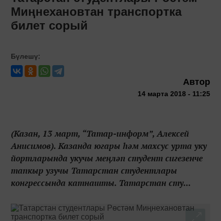
Миңнехановтан транспортка
билет сорый
Бүлешү:
Автор
14 марта 2018 - 11:25
(Казан, 13 март, “Татар-информ”, Алексей
Анисимов). Казанда югары һәм махсус урта уку
йортларында укучы меңләп студент сигезенче
тапкыр узучы Татарстан студентлары
конгрессында катнашты. Татарстан сту...