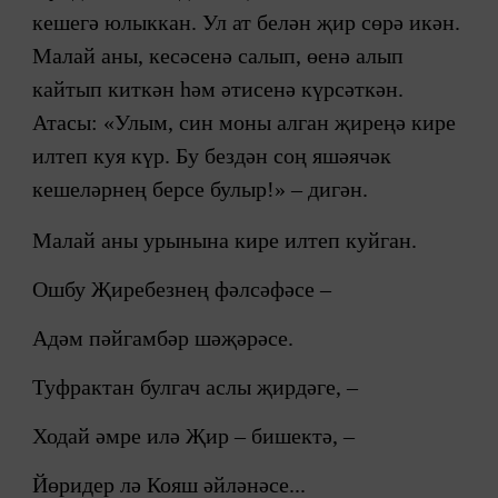
кешегә юлыккан. Ул ат белән җир сөрә икән.
Малай аны, кесәсенә салып, өенә алып
кайтып киткән һәм әтисенә күрсәткән.
Атасы: «Улым, син моны алган җиреңә кире
илтеп куя күр. Бу бездән соң яшәячәк
кешеләрнең берсе булыр!» – дигән.
Малай аны урынына кире ил­теп куйган.
Ошбу Җиребезнең фәлсәфәсе –
Адәм пәйгамбәр шәҗәрәсе.
Туфрактан булгач аслы җирдәге, –
Ходай әмре илә Җир – бишектә, –
Йөридер лә Кояш әйләнәсе...