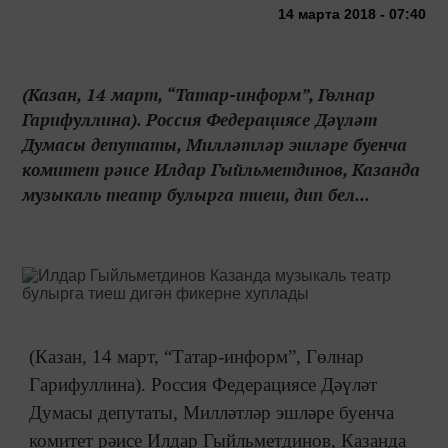
14 марта 2018 - 07:40
(Казан, 14 март, “Татар-информ”, Гөлнар
Гарифуллина). Россия Федерациясе Дәүләт
Думасы депутаты, Милләтләр эшләре буенча
комитет рәисе Илдар Гыйльметдинов, Казанда
музыкаль театр булырга тиеш, дип бел...
(Казан, 14 март, “Татар-информ”, Гөлнар
Гарифуллина). Россия Федерациясе Дәүләт
Думасы депутаты, Милләтләр эшләре буенча
комитет рәисе Илдар Гыйльметдинов, Казанда