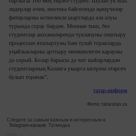
барлыгы 100 мең тирәсе студент. Шулай ук яшь
лидерлар өчен, ипотека бәйгесендә җиңүчеләр
фатирларны өстенлекле шартларда ала алуы
турында сорау бирдек. Моннан тыш, без
студентлар ашханәләрендә туклануны оештыру
процессын яхшыртуны һәм тулай торакларда
уңайлыкларны арттыру мөмкинлеген карауны
да сорый. Болар барысы да чит шәһәрләрдән
студентларның Казанга укырга килүенә этәргеч
булып торачак”.
татар-информ
Фото: tatarstan.ru
Следите за самым важным и интересным в
Telegram-канале
Татмедиа