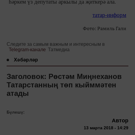
һәркем үз депутаты аркылы да җиткерә ала.
татар-информ
Фото: Рамиль Гали
Следите за самым важным и интересным в
Telegram-канале
Татмедиа
Хәбәрләр
Заголовок: Рөстәм Миңнеханов
Татарстанның төп кыйммәтен
атады
Бүлешү:
Автор
13 марта 2018 - 14:29