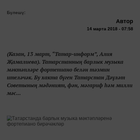
Бүлешү:
Автор
14 марта 2018 - 07:58
(Казан, 13 март, “Татар-информ”, Алия
Җамалиева). Татарстанның барлык музыка
мәктәпләре фортепиано белән тәэмин
ителәчәк. Бу хакта бүген Татарстан Дәүләт
Советының мәдәният, фән, мәгариф һәм милли
мәс...