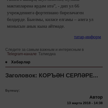
мәктәпләренә ярдәм итә”, - дип ул 66
учреждениегә фортепиано биреләчәген
белдерде. Быелмы, киләсе елгамы – әлегә ул
монысын анык кына әйтмәде.
татар-информ
Следите за самым важным и интересным в
Telegram-канале
Татмедиа
Хәбәрләр
Заголовок: КОРЪӘН СЕРЛӘРЕ...
Бүлешү:
Автор
13 марта 2018 - 14:38