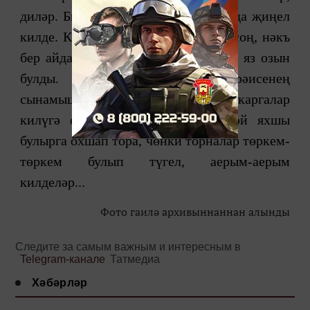
диләр. Быел нәкъ шулай булды, яз да җиңел
килде. Кара каргалар күренгәннән соң, нәкъ
бер айдан кар китте. Тик шулай да яз озын
булды. Элекке­ге колхоз рәисенең
сынамышларында хаклык бар: кара каргалар
килүгә ояларына төштеләр. Ә җәй яхшы
булырга охшап тора, чөн­ки торналар төркем-
төркем булып түгел, аерым-аерым
килделәр...
Фото гаилә архивыннаннан алынды
Следите за самым важным и интересным в
Telegram-канале
Татмедиа
Хәбәрләр