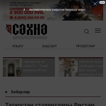
3
Автоматическое закрытие баннера через
ЯЗЫЛУ
БАШ БИТ
ПРОЕКТЛАР
«Диварлар ни
«Бәхетле булу
сөйли?» - Тукай
үзебездән тора».
музеена 40 ел!
Буа театры
актрисасы Гөлна
Гыйззәтуллина-
Гатауллина белә
әңгәмә
Хәбәрләр
Татарстан студентлары Рөстәм