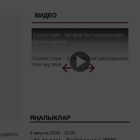
ВИДЕО
Сәхнә сере - Зөлфия Нигъмәтҗанова
белән әңгәмә
ЯҢАЛЫКЛАР
6 августа 2026 - 15:00
одного