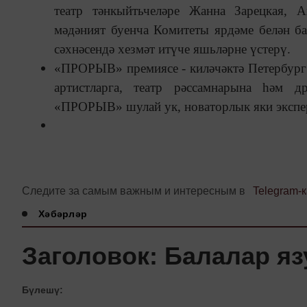
театр тәнкыйтьчеләре Жанна Зарецкая, 
мәдәният буенча Комитеты ярдәме белән б
сәхнәсендә хезмәт итүче яшьләрне үстерү.
«ПРОРЫВ» премиясе - киләчәктә Петербург 
артистларга, театр рәссамнарына һәм д
«ПРОРЫВ» шулай ук, новаторлык яки экспер
Следите за самым важным и интересным в
Telegram-
Хәбәрләр
Заголовок: Балалар я
Бүлешү: