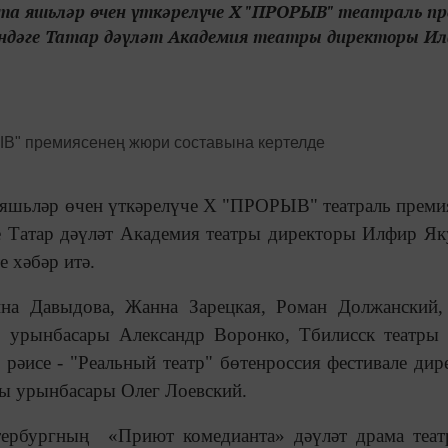
та яшьләр өчен үткәрелүче Х "ПРОРЫВ" театраль пр
ендәге Татар дәүләт Академия театры директоры И
а яшьләр өчен үткәрелүче Х "ПРОРЫВ" театраль премия
 Татар дәүләт Академия театры директоры Илфир Як
е хәбәр итә.
на Давыдова, Жанна Зарецкая, Роман Должанский,
 урынбасары Александр Воронко, Тбилисск театры 
рәисе - "Реальный театр" бөтенроссия фестивале дир
ы урынбасары Олег Лоевский.
ербургның «Приют комедианта» дәүләт драма теат