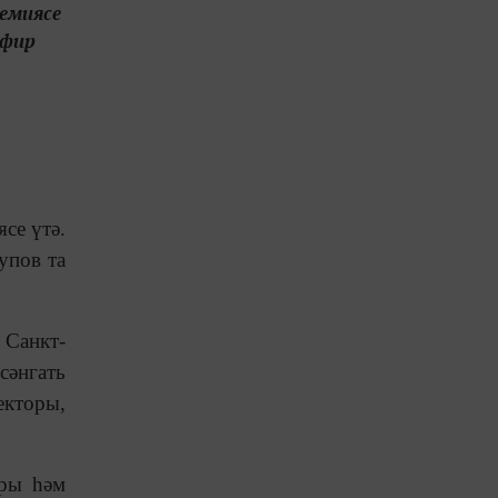
емиясе
лфир
се үтә.
упов та
 Санкт-
сәнгать
екторы,
ры һәм