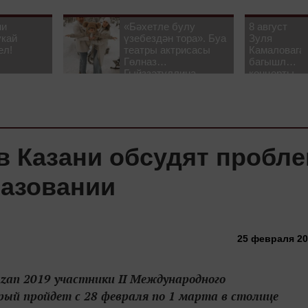
ни
«Бәхетле булу
8 август
укай
үзебездән тора». Буа
Зуля
ел!
театры актрисасы
Камаловага
Гөлназ
багышлау
Гыйззәтуллина-
концерты
Гатауллина белән
узачак
әңгәмә
 в Казани обсудят пробл
разовании
25 февраля 201
azan 2019 участники II Международного
рый пройдет с 28 февраля по 1 марта в столице