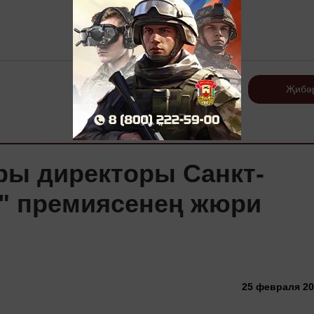
Теркәлү
Җибә
тры директоры Санкт-
" премиясенең жюри
25 февраля 201