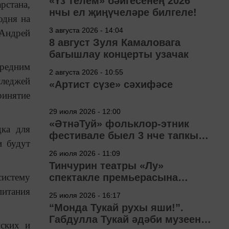
«Үз телем» бәйгесенең 2026
рстана,
нчы ел җиңүчеләре билгеле!
одня на
3 августа 2026 - 14:04
 Андрей
8 август Зуля Камаловага
багышлау концерты узачак
средним
2 августа 2026 - 10:55
лледжей
«Артист сүзе» сәхифәсе
ринятие
29 июля 2026 - 12:00
«ӘтнәТуй» фольклор-этник
дка для
фестивале быел 3 нче тапкыр
и будут
узачак
26 июля 2026 - 11:09
Тинчурин театры «Лу»
систему
спектакле премьерасына
әзерләнә
питания
25 июля 2026 - 16:17
“Монда Тукай рухы яши!”.
Габдулла Тукай әдәби музеена
ских и