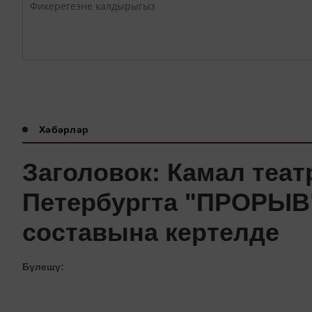
Хәбәрләр
Заголовок: Камал теа
Петербургта "ПРОРЫВ
составына кертелде
Бүлешү: