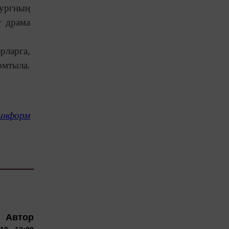
ургның
г драма
рларга,
мтыла.
информ
Автор