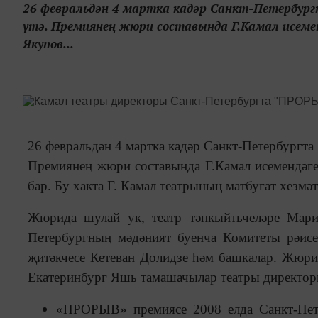
26 февральдән 4 мартка кадәр Санкт-Петербург
үтә. Премиянең жюри составында Г.Камал исем
Якупов...
26 февральдән 4 мартка кадәр Санкт-Петербургт
Премиянең жюри составында Г.Камал исемендәге
бар. Бу хакта Г. Камал театрының матбугат хезмәт
Жюрида шулай ук, театр тәнкыйтьчеләре Мари
Петербургның мәдәният буенча Комитеты рәисе
җитәкчесе Кетеван Долидзе һәм башкалар. Жюри 
Екатеринбург Яшь тамашачылар театры директор
«ПРОРЫВ» премиясе 2008 елда Санкт-Пет