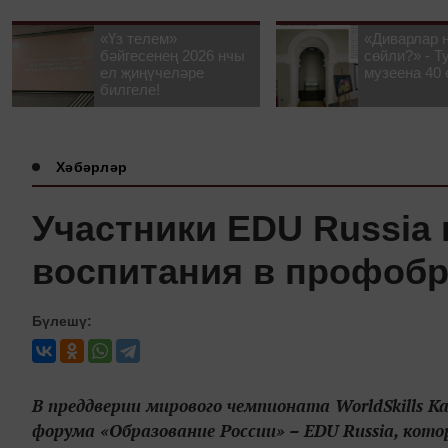
«Үз телем»
«Диварлар 
бәйгесенең 2026 нчы
сөйли?» - Т
ел җиңүчеләре
музеена 40 
билгеле!
Хәбәрләр
Участники EDU Russia
воспитания в профоб
Бүлешү:
В преддверии мирового чемпионата WorldSkills K
форума «Образование России» – EDU Russia, кото