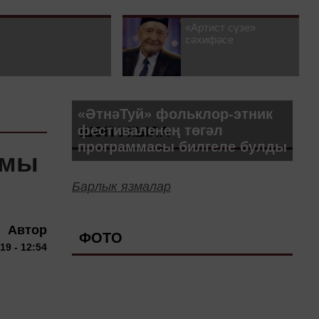
«Артист сүзе»
сәхифәсе
«ӘтнәТуй» фольклор-этник
фестиваленең төгәл
ШӘП УКЫЛА
программасы билгеле булды
емы
Барлык язмалар
Автор
ФОТО
9 - 12:54