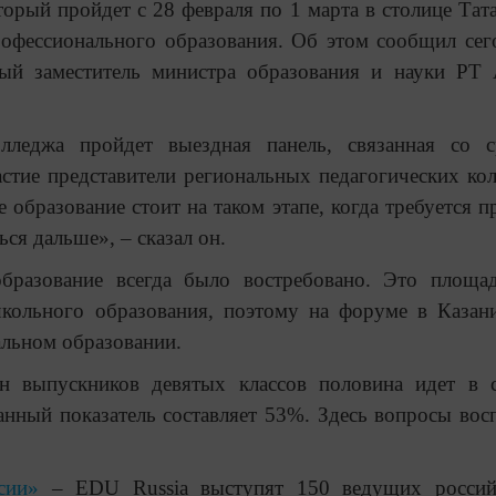
орый пройдет с 28 февраля по 1 марта в столице Тата
рофессионального образования. Об этом сообщил сег
ый заместитель министра образования и науки РТ
олледжа пройдет выездная панель, связанная со 
стие представители региональных педагогических ко
 образование стоит на таком этапе, когда требуется п
ся дальше», – сказал он.
 образование всегда было востребовано. Это площа
школьного образования, поэтому на форуме в Казан
альном образовании.
н выпускников девятых классов половина идет в 
анный показатель составляет 53%. Здесь вопросы вос
сии»
– EDU Russia выступят 150 ведущих россий