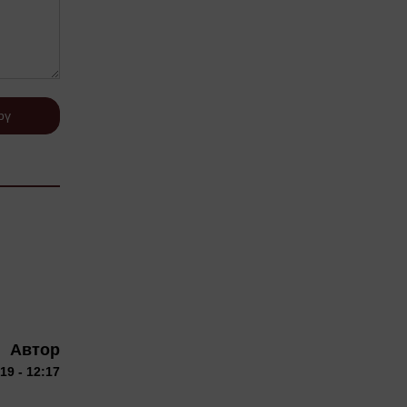
рү
Автор
9 - 12:17