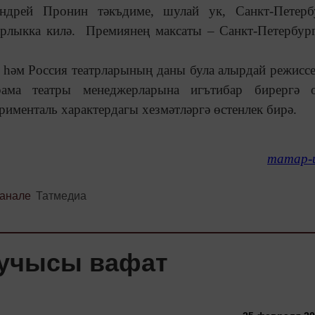
Андрей Пронин тәкъдиме, шулай ук, Санкт-Петерб
арлыкка килә. Премиянең максаты – Санкт-Петербур
һәм Россия театрларының даны була алырдай режиссе
рама театры менеджерларына игътибар бирергә о
именталь характердагы хезмәтләргә өстенлек бирә.
татар-
канале
Татмедиа
зучысы вафат