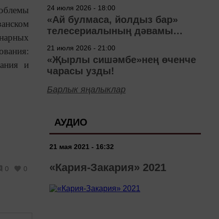
40 ел
24 июля 2026 - 18:00
роблемы
«Ай булмаса, йолдыз бар»
анском
телесериалының дәвамы
енарных
төшерелә!
21 июля 2026 - 21:00
ования:
«Җырлы сишәмбе»нең өченче
тания и
чарасы узды!
Барлык яңалыклар
АУДИО
21 мая 2021 - 16:32
«Кария-Закария» 2021
0
0