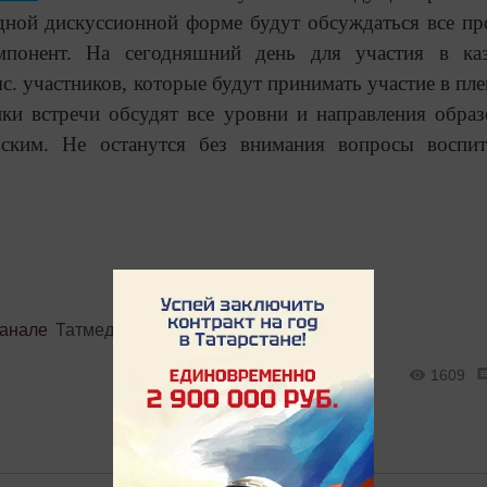
дной дискуссионной форме будут обсуждаться все п
мпонент. На сегодняшний день для участия в каз
с. участников, которые будут принимать участие в пл
ки встречи обсудят все уровни и направления образ
овским. Не останутся без внимания вопросы воспи
канале
Татмедиа
1609