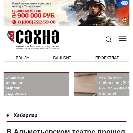
ЯЗЫЛУ
БАШ БИТ
ПРОЕКТЛАР
Сишәмбе
«Үз телем»
кичләрен
бәйгесенең 2026
җырлап
нчы ел җиңүчелә
уздырабыз!
билгеле!
Хәбәрләр
В Альметьевском театре прошел