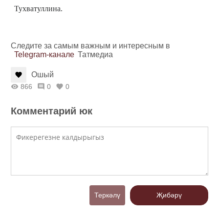
Тухватуллина
.
Следите за самым важным и интересным в
Telegram-канале
Татмедиа
Ошый
866
0
0
Комментарий юк
Теркәлү
Җибәрү