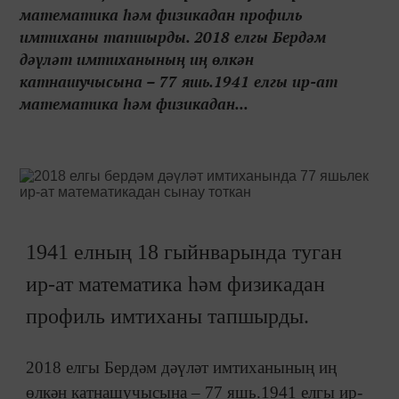
математика һәм физикадан профиль
имтиханы тапшырды. 2018 елгы Бердәм
дәүләт имтиханының иң өлкән
катнашучысына – 77 яшь.1941 елгы ир-ат
математика һәм физикадан...
1941 елның 18 гыйнварында туган
ир-ат математика һәм физикадан
профиль имтиханы тапшырды.
2018 елгы Бердәм дәүләт имтиханының иң
өлкән катнашучысына – 77 яшь.1941 елгы ир-