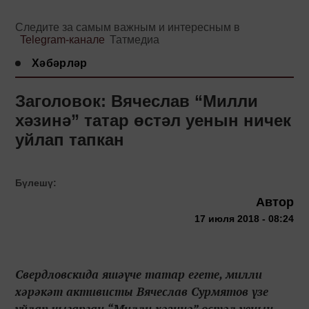
Следите за самым важным и интересным в
Telegram-канале
Татмедиа
Хәбәрләр
Заголовок: Вячеслав “Милли
хәзинә” татар өстәл уенын ничек
уйлап тапкан
Бүлешү:
Автор
17 июля 2018 - 08:24
Свердловскида яшәүче татар егете, милли
хәрәкәт активисты Вячеслав Сурмятов үзе
уйлап чыгарган “Милли хәзинә” өстәл уенын