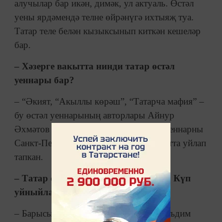
алучылар бар икән, димәк, ул актуаль. Өстәл
уены ярдәмендә телне өйрәнүгә ихтыяҗ туа.
Татар теле белән кызыксынып киткән кешеләр
бар.
– Хәзерге вакытта нинди татар өстәл
уеннары бар?
– “Әкият, “Акыллы көрәш”, “Татарча мафия” –
бу өстәл уеннарының авторлары Айнур
Әхмәтов белән Наил Шабанов. Алар уеннарны
Санкт-Петербургта бергә укыган вакытта уйлап
тапкан.
– Татар өстәл уеннары популярмы? Күп
уйныйлармы?
– Барысы да өстәл уеннарын дөрес тәкъдим