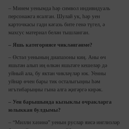
– Минем уенымда һәр символ индивидуаль
персонажга ясалган. Шулай ук, һәр уен
карточкасы гади кәгазь бите генә түгел, ә
махсус материал белән тышланган.
– Яшь категориясе чикләнгәнме?
– Өстәл уенының диапазоны киң. Аны өч
яшьтән алып иң өлкән яшьтәге кешеләр дә
уйный ала, бу яктан чикләүләр юк. Уенны
уйнар өчен бары тик осталыгыңны һәм
игътибарыңны гына алга җигәргә кирәк.
– Уен барышында кызыклы очракларга
юлыккан булдымы?
– “Милли хәзинә” уенын руслар яисә инглизләр