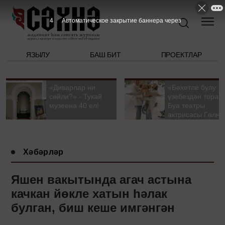
3
Автоматическое закрытие баннера через
ЯЗЫЛУ
БАШ БИТ
ПРОЕКТЛАР
«Диварлар ни
«Бәхетле булу
сөйли?» - Тукай
үзебездән тора».
музеена 40 ел!
Буа театры
актрисасы Гөлна
Гыйззәтуллина-
Гатауллина белә
әңгәмә
Хәбәрләр
Яшен вакытында агач астына
качкан йөкле хатын һәлак
булган, биш кеше имгәнгән