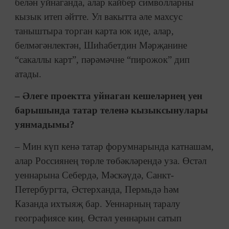
белән уйнаганда, алар кайбер символларны
кызык итеп әйтте. Ул вакытта әле махсус
таныштыра торган карта юк иде, алар,
белмәгәнлектән, Шиһабетдин Мәрҗанине
“сакаллы карт”, пәрәмәчне “пирожок” дип
атады.
– Әлеге проектта уйнаган кешеләрнең уен
барышында татар теленә кызыксынулары
уянмадымы?
– Мин күп кенә татар форумнарында катнашам,
алар Россиянең төрле төбәкләрендә уза. Өстәл
уеннарына Себердә, Мәскәүдә, Санкт-
Петербургта, Әстерханда, Пермьдә һәм
Казанда ихтыяҗ бар. Уеннарның таралу
географиясе киң. Өстәл уеннарын сатып