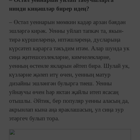
нинди киңәшләр бирер идең?
– Өстәл уеннарын мөмкин кадәр арзан бәядән
эшләргә кирәк. Уенны уйлап тапкач та, якын-
тирә күршеләреңә, иптәшләреңә, дусларыңа
күрсәтеп карарга тәкъдим итәм. Алар шунда ук
сиңа җитешсезлекләрне, кимчелекләрне,
уенның өстенле якларын әйтеп бирә. Шулай ук,
күзләрне җәлеп итү өчен, уенның матур
дизайны эшләнгән булырга тиеш. Уенны
уйнаучы өчен һәр яктан җайлы итеп ясасаң
отышлы. Әйтик, бер популяр уенны аласың да,
акрынлап кына аңа яраклашасың, ул сиңа зур
этәргеч булып тора.