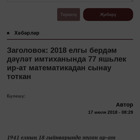
Теркәлү
Җибәрү
Хәбәрләр
Заголовок: 2018 елгы бердәм
дәүләт имтиханында 77 яшьлек
ир-ат математикадан сынау
тоткан
Бүлешү:
Автор
17 июля 2018 - 08:29
1941 елның 18 гыйнварында туган ир-ат