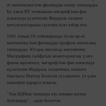
ат математика һәм физикадан сынау тапшырды.
Бу хакта RT телеканалы мәгариф һәм фән
өлкәсендә күзәтчелек Федераль хезмәте
мәгълүматларына сылтама ясап хәбәр итә.
1941 елның 18 гыйнварында туган ир-ат
математика һәм физикадан профиль имтиханы
тапшырды. Югары икътисад мәктәбенең
Мәгарифнең сыйфатын мониторинглау үзәге
фәнни җитәкчесе, мәгариф һәм фән өлкәсендә
күзәтчелек Федераль хезмәтенең элеккеге
башлыгы Виктор Болотов сүзләренчә, ул үзен
тикшереп карарга теләгән.
"Аңа БДИны тапшыра алу-алмавы кызык
булгандыр", - диде Болотов.