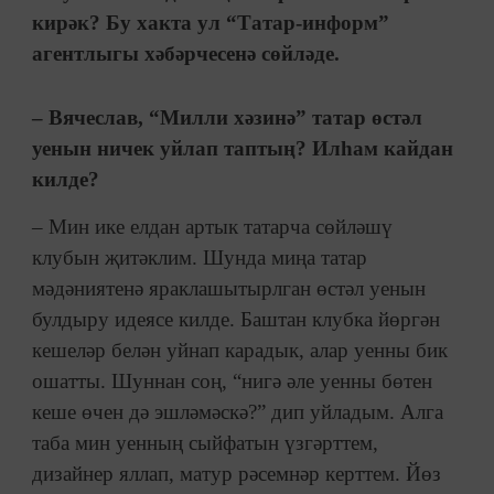
кирәк? Бу хакта ул “Татар-информ”
агентлыгы хәбәрчесенә сөйләде.
– Вячеслав, “Милли хәзинә” татар өстәл
уенын ничек уйлап таптың? Илһам кайдан
килде?
– Мин ике елдан артык татарча сөйләшү
клубын җитәклим. Шунда миңа татар
мәдәниятенә яраклашытырлган өстәл уенын
булдыру идеясе килде. Баштан клубка йөргән
кешеләр белән уйнап карадык, алар уенны бик
ошатты. Шуннан соң, “нигә әле уенны бөтен
кеше өчен дә эшләмәскә?” дип уйладым. Алга
таба мин уенның сыйфатын үзгәрттем,
дизайнер яллап, матур рәсемнәр керттем. Йөз