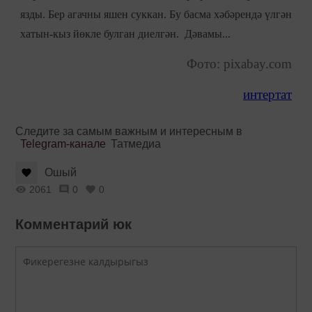
язды. Бер агачны яшен суккан. Бу басма хәбәрендә үлгән
хатын-кыз йөкле булган диелгән. Дәвамы...
Фото: pixabay.com
интертат
Следите за самым важным и интересным в
Telegram-канале
Татмедиа
Ошый
2061
0
0
Комментарий юк