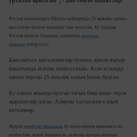
урталай ярылган", - дип сөйли шаһитлар.
Ростов өлкәсендәге Шахты шәһәрендә 25 яшьлек хатын-
кыз үлеме буенча тикшерү эше ачылган. Бу турыда
Ростов буенча Тикшерү комитеты
матбугат
хәбәр итте.
хезмәте
Башлангыч мәгълүматлар буенча, көчле яңгыр
вакытында агачны яшен суккан. Агач астында
качып торган 25 яшьлек хатын һәлак булган.
Бу хатын янында булган тагын биш кеше төрле
җәрәхәтләр алган. Аларны хастаханәгә алып
киткәннәр.
Җирле
бу кешеләрнең комлыкта ял
матбугат чаралары
итүен һәм, яшен башлангач, агачлар артына качуын