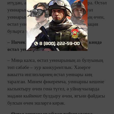
итүдән, аңа кызыксындыру уятудан тора. Өстәл
уеннарын күп кеше уйнамый, татар өстәл
уеннарын аеруча аз кеше уйный. Шуның өчен,
өстәл уеннарын үстерергә кирәк, мотивация
булырга тиеш.
– Ничек уйлыйсың, ни өчен бүгенге көндә
өстәл уеннарының саны аз?
– Миңа калса, өстәл уеннарының аз булуының
төп сәбәбе – зур конкурентлык. Хәзерге
вакытта инглизләрнең өстәл уеннары киң
таралган. Минем фикеремчә, уеннарны кешене
кызыктыру өчен генә түгел, ә уйнаучыларда
мәдәни кыйммәт булдыру өчен, ягъни файдасы
булсын өчен эшләргә кирәк.
– Өстәл уеннарын уйлап табучыларга