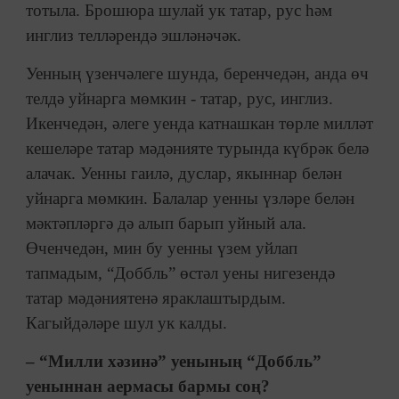
тотыла. Брошюра шулай ук татар, рус һәм
инглиз телләрендә эшләнәчәк.
Уенның үзенчәлеге шунда, беренчедән, анда өч
телдә уйнарга мөмкин - татар, рус, инглиз.
Икенчедән, әлеге уенда катнашкан төрле милләт
кешеләре татар мәдәнияте турында күбрәк белә
алачак. Уенны гаилә, дуслар, якыннар белән
уйнарга мөмкин. Балалар уенны үзләре белән
мәктәпләргә дә алып барып уйный ала.
Өченчедән, мин бу уенны үзем уйлап
тапмадым, “Доббль” өстәл уены нигезендә
татар мәдәниятенә яраклаштырдым.
Кагыйдәләре шул ук калды.
– “Милли хәзинә” уенының “Доббль”
уеныннан аермасы бармы соң?