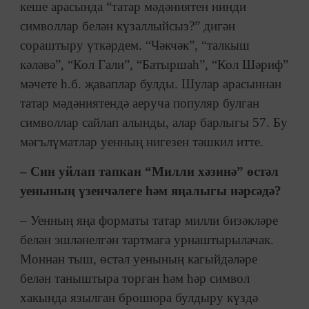
кеше арасында “татар мәдәниятен нинди
символлар белән күзаллыйсыз?” дигән
сораштыру үткәрдем. “Чәкчәк”, “талкыш
кәләвә”, “Кол Гали”, “Батыршаһ”, “Кол Шәриф”
мәчете һ.б. җаваплар булды. Шулар арасыннан
татар мәдәниятендә аеруча популяр булган
символлар сайлап алынды, алар барлыгы 57. Бу
мәгълүматлар уенның нигезен тәшкил итте.
– Син уйлап тапкан “Милли хәзинә” өстәл
уенының үзенчәлеге һәм яңалыгы нәрсәдә?
– Уенның яңа форматы татар милли бизәкләре
белән эшләнелгән тартмага урнаштырылачак.
Моннан тыш, өстәл уенының кагыйдәләре
белән таныштыра торган һәм һәр символ
хакында язылган брошюра булдыру күздә