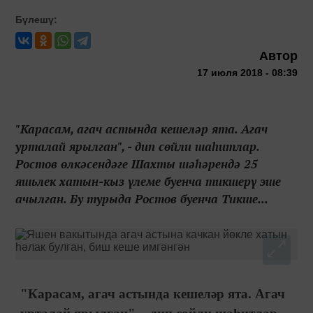
Бүлешү:
Автор
17 июля 2018 - 08:39
"Карасам, агач астында кешеләр ята. Агач
урталай ярылган", - дип сөйли шаһитлар.
Ростов өлкәсендәге Шахты шәһәрендә 25
яшьлек хатын-кыз үлеме буенча тикшерү эше
ачылган. Бу турыда Ростов буенча Тикше...
"Карасам, агач астында кешеләр ята. Агач