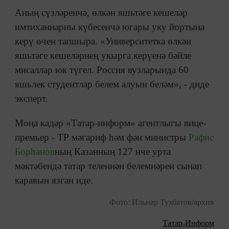
Аның сүзләренчә, өлкән яшьтәге кешеләр
имтиханнарны күбесенчә югары уку йортына
керү өчен тапшыра. «Университетка өлкән
яшьтәге кешеләрнең укырга керүенә бәйле
мисаллар юк түгел. Россия вузларында 60
яшьлек студентлар белем алуын беләм», - диде
эксперт.
Моңа кадәр «Татар-информ» агентлыгы вице-
премьер - ТР мәгариф һәм фән министры
Рафис
Борһанов
ның Казанның 127 нче урта
мәктәбендә татар теленнән белемнәрен сынап
каравын язган иде.
Фото: Ильнар Тухбатов/архив
Татар-Информ