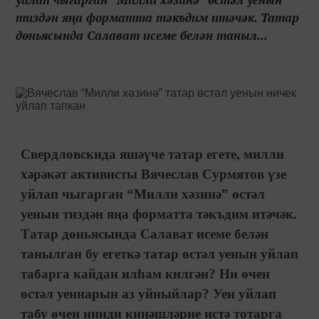
тиздән яңа форматта тәкъдим итәчәк. Татар
дөньясында Салават исеме белән таныл...
Свердловскида яшәүче татар егете, милли
хәрәкәт активисты Вячеслав Сурмятов үзе
уйлап чыгарган “Милли хәзинә” өстәл
уенын тиздән яңа форматта тәкъдим итәчәк.
Татар дөньясында Салават исеме белән
танылган бу егеткә татар өстәл уенын уйлап
табарга кайдан илһам килгән? Ни өчен
өстәл уеннарын аз уйныйлар? Уен уйлап
табу өчен нинди киңәшләрне истә тотарга