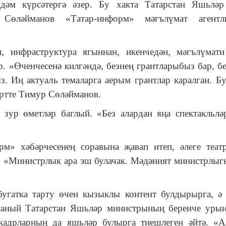
рдәм күрсәтергә әзер. Бу хакта Татарстан Яшьлә
Сөләйманов «Татар-информ» мәгълүмат агентл
, инфраструктура ягыннан, икенчедән, мәгълүмати
р. «Өченчесенә килгәндә, безнең грантларыбыз бар, бе
. Иң актуаль темаларга аерым грантлар каралган. Б
ертте Тимур Сөләйманов.
зур өметләр баглый. «Без алардан яңа спектакльлә
м» хәбәрчесенең соравына җавап итеп, әлеге теат
. «Министрлык ара эш булачак. Мәдәният министрлыг
бугатка тарту өчен кызыклы контент булдырырга, ә
саный Татарстан Яшьләр министрының беренче уры
кадрларның да яшьләр булырга тиешлеген әйтә. «