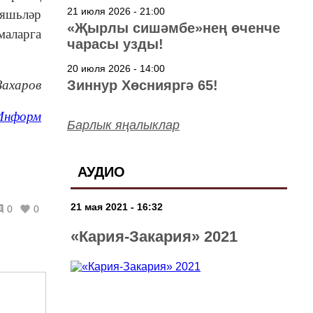
төшерелә!
21 июля 2026 - 21:00
 яшьләр
«Җырлы сишәмбе»нең өченче
маларга
чарасы узды!
20 июля 2026 - 14:00
Захаров
Зиннур Хөснияргә 65!
Информ
Барлык яңалыклар
АУДИО
21 мая 2021 - 16:32
0
0
«Кария-Закария» 2021