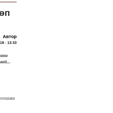
төп
Автор
18 - 13:33
хшаш
ай...
ы охшаш