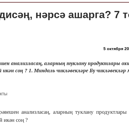
дисәң, нәрсә ашарга? 7 
5 октября 20
вешен анализласаң, аларның туклану продуктлары о
 икән соң ? 1. Миндаль чикләвекләре Бу чикләвекләр м
рәвешен анализласаң, аларның туклану продуктлар
й икән соң ?