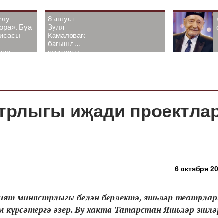
улу
8 август
ора». Буа
Зуля
рисасы
Камаловага
багышлау
ина-
концерты
 белән
узачак
трлыгы иҗади проектлар
6 октября 20
ият министрлыгы белән берлектә, яшьләр театрлар
м күрсәтергә әзер. Бу хакта Татарстан Яшьләр эшлә