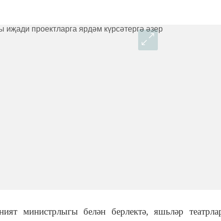
ният министрлыгы белән берлектә, яшьләр театрл