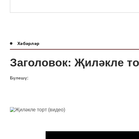
Хәбәрләр
Заголовок: Җиләкле то
Бүлешү: