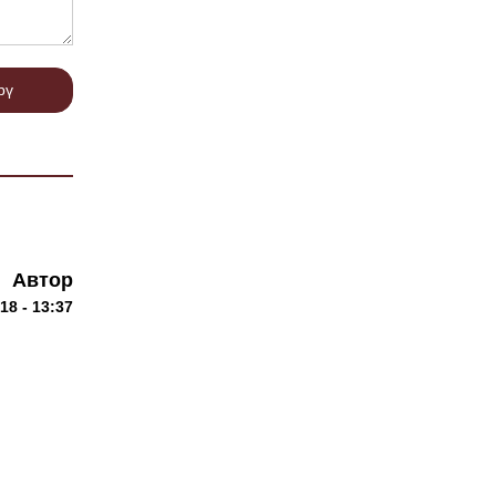
рү
Автор
18 - 13:37