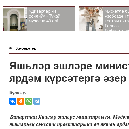
«Диварлар ни
«Бәхетле б
сөйли?» - Тукай
үзебездән т
музеена 40 ел!
театры акт
Гөлназ
Гыйззәтулл
Гатауллина
әңгәмә
Хәбәрләр
Яшьләр эшләре минис
ярдәм күрсәтергә әзер
Бүлешү:
Татарстан Яшьләр эшләре министрлыгы, Мәдән
яшьләрнең сәнгати проектларына өч яктан ярдә