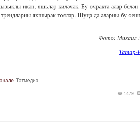
ызыклы икән, яшьләр киләчәк. Бу очракта алар белән
 трендларны яхшырак тоялар. Шуңа да аларны бу оеш
Фото: Михаил 
Татар-
канале
Татмедиа
1479