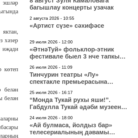
8 август Зуля Камаловага
р эшләр
багышлау концерты узачак
ыгында
2 августа 2026 - 10:55
«Артист сүзе» сәхифәсе
 яктан,
з хәзер
29 июля 2026 - 12:00
у иҗади
«ӘтнәТуй» фольклор-этник
фестивале быел 3 нче тапкыр
узачак
26 июля 2026 - 11:09
р көтеп
Тинчурин театры «Лу»
спектакле премьерасына
әзерләнә
р белән
25 июля 2026 - 16:17
ы белән
“Монда Тукай рухы яши!”.
Габдулла Тукай әдәби музеена
40 ел
 аларны
24 июля 2026 - 18:00
«Ай булмаса, йолдыз бар»
нбасары
телесериалының дәвамы
Аларның