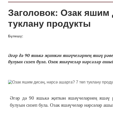
Заголовок: Озак яшим 
туклану продукты
Бүлешү:
Әгәр дә 90 яшькә җиткән яшәүчеләрнең яшәү рә
булуын сизеп була. Озак яшәүчеләр нәрсәләр ашый
Әгәр дә 90 яшькә җиткән яшәүчеләрнең яшәү 
булуын сизеп була. Озак яшәүчеләр нәрсәләр ашы