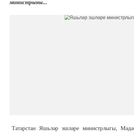
министрыны...
Татарстан Яшьләр эшләре министрлыгы, Мәдә