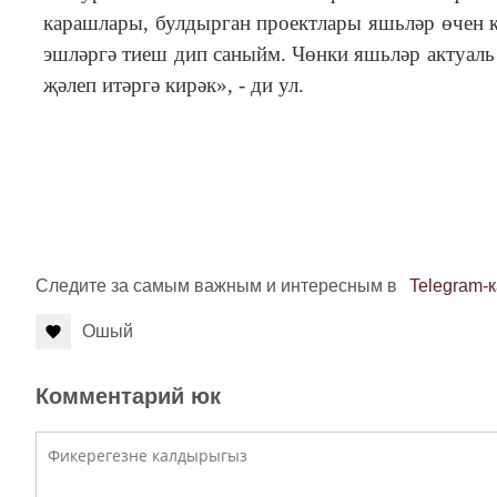
карашлары, булдырган проектлары яшьләр өчен к
эшләргә тиеш дип саныйм. Чөнки яшьләр актуаль
җәлеп итәргә кирәк», - ди ул.
Следите за самым важным и интересным в
Telegram-
Ошый
Комментарий юк