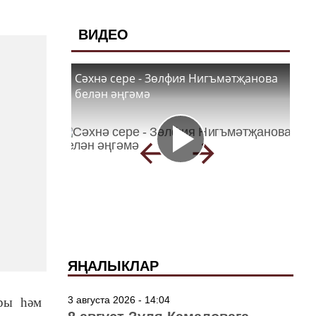
ВИДЕО
Сәхнә сере - Зөлфия Нигъмәтҗанова
белән әңгәмә
ЯҢАЛЫКЛАР
3 августа 2026 - 14:04
ары һәм