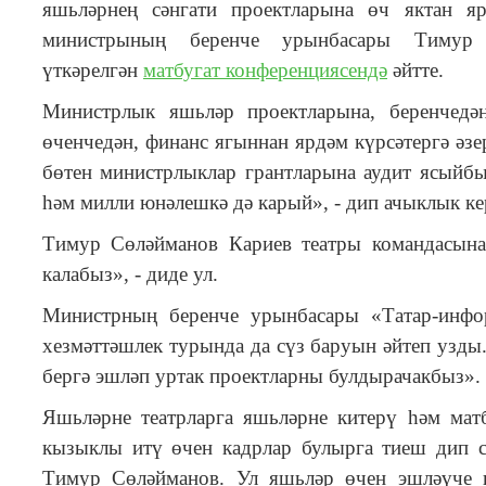
яшьләрнең сәнгати проектларына өч яктан я
министрының беренче урынбасары Тимур 
үткәрелгән
матбугат конференциясендә
әйтте.
Министрлык яшьләр проектларына, беренчедән
өченчедән, финанс ягыннан ярдәм күрсәтергә әзе
бөтен министрлыклар грантларына аудит ясыйбыз
һәм милли юнәлешкә дә карый», - дип ачыклык к
Тимур Сөләйманов Кариев театры командасына 
калабыз», - диде ул.
Министрның беренче урынбасары «Татар-инфор
хезмәттәшлек турында да сүз баруын әйтеп узды
бергә эшләп уртак проектларны булдырачакбыз».
Яшьләрне театрларга яшьләрне китерү һәм мат
кызыклы итү өчен кадрлар булырга тиеш дип 
Тимур Сөләйманов. Ул яшьләр өчен эшләүче 