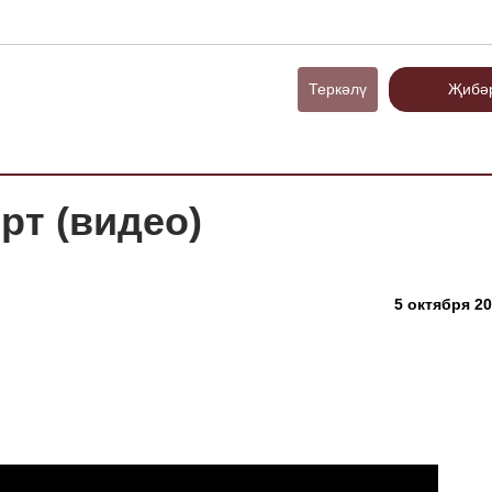
Теркәлү
Җибә
рт (видео)
5 октября 20