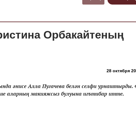
Кристина Орбакайтеның
28 октября 20
нда әнисе Алла Пугачева белән селфи урнаштырды.
кеше аларның макияжсыз булуына игътибар итте.