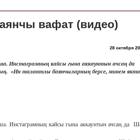
баянчы вафат (видео)
28 октября 20
аша. Инстаграмның кайсы гына аккаунтын ачсаң да
ың. «Ин талантлы баянчыларның берсе, минем якт
аша. Инстаграмның кайсы гына аккаунтын ачсаң да Ш