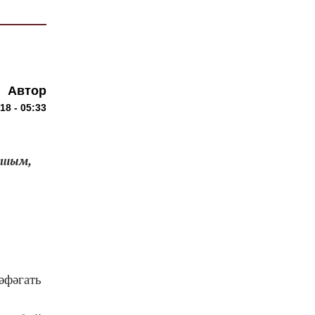
Автор
18 - 05:33
ашым,
әфәгать