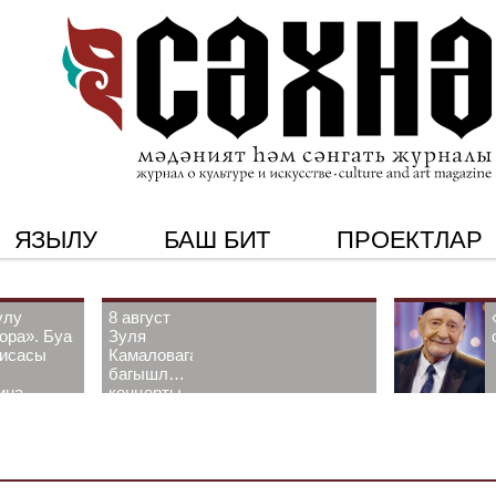
ЯЗЫЛУ
БАШ БИТ
ПРОЕКТЛАР
улу
8 август
ора». Буа
Зуля
рисасы
Камаловага
багышлау
ина-
концерты
 белән
узачак