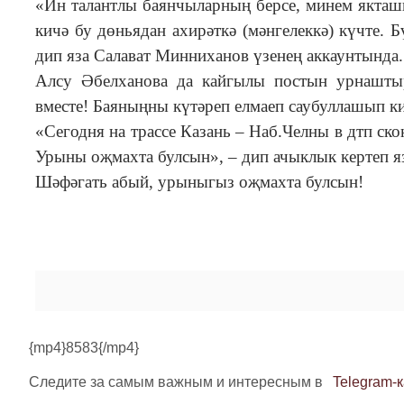
«Ин талантлы баянчыларның берсе, минем якташ
кичә бу дөньядан ахирәткә (мәнгелеккә) күчте. 
дип яза Салават Минниханов үзенең аккаунтында
Алсу Әбелханова да кайгылы постын урнаштырг
вместе! Баяныңны күтәреп елмаеп саубуллашып ки
«Сегодня на трассе Казань – Наб.Челны в дтп ск
Урыны оҗмахта булсын», – дип ачыклык кертеп я
Шәфәгать абый, урыныгыз оҗмахта булсын!
{mp4}8583{/mp4}
Следите за самым важным и интересным в
Telegram-