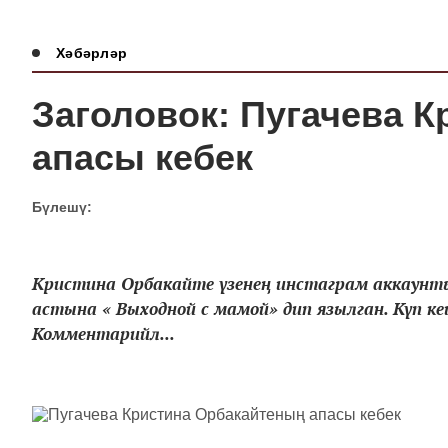
Хәбәрләр
Заголовок: Пугачева 
апасы кебек
Бүлешү:
Кристина Орбакайте үзенең инстаграм аккаунты
астына « Выходной с мамой» дип язылган. Күп 
Комментарийл...