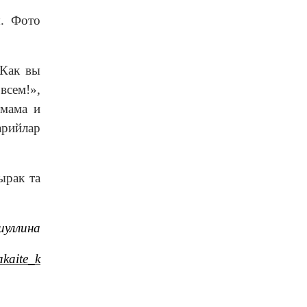
ы. Фото
«Как вы
всем!»,
 мама и
арийлар
ырак та
иуллина
kaite_k