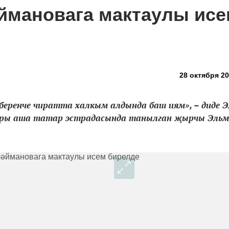
мановага мактаулы исе
28 октября 20
ренче чиратта халкым алдында баш иям», – диде 
лары аша татар эстрадасында танылган җырчы Эль