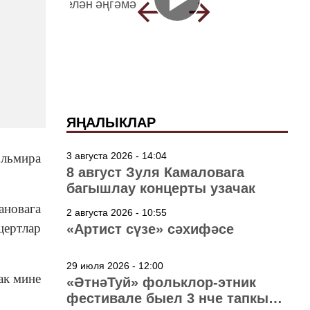
ЯҢАЛЫКЛАР
3 августа 2026 - 14:04
Эльмира
8 август Зуля Камаловага
багышлау концерты узачак
ановага
2 августа 2026 - 10:55
цертлар
«Артист сүзе» сәхифәсе
29 июля 2026 - 12:00
ак мине
«ӘтнәТуй» фольклор-этник
фестивале быел 3 нче тапкыр