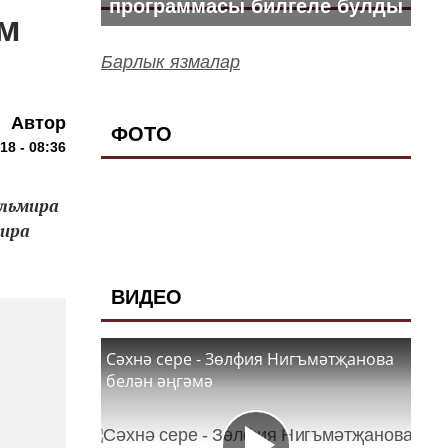
программасы билгеле булды
м
Барлык язмалар
Автор
ФОТО
18 - 08:36
Эльмира
мира
ВИДЕО
Сәхнә сере - Зөлфия Нигъмәтҗанова
белән әңгәмә