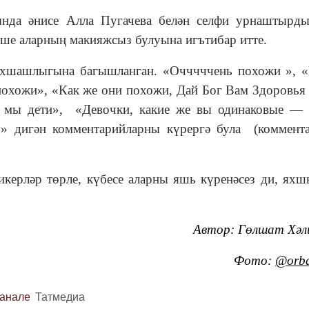
тында әнисе Алла Пугачева белән селфи урнаштырд
еше аларның макияжсыз булуына игътибар итте.
охшашлыгына багышланган. «Очччччень похожи », 
похожи», «Как же они похожи, Дай Бог Вам Здоровья 
е мы дети», «Девочки, какие же вы одинаковые —
ы» дигән комментарийларны күрергә була (коммент
керләр төрле, күбесе аларны яшь күренәсез ди, яхш
Автор: Гөлшат Хәл
Фото:
@orba
канале
Татмедиа