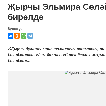
Җырчы Эльмира Сөләй
бирелде
Бүлешү:
«Җырчы буларак мине тамашачы танытты, иң бе
Сөләйманова. «Ачы балан», «Синең белән» җыр
Сөләйман...