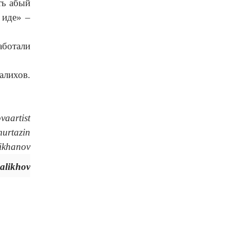
ть абый
 иде» –
аботали
алихов.
aartist
urtaziп
ikhanov
alikhov