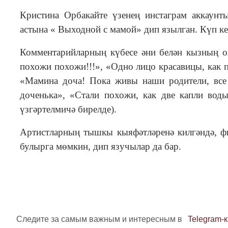
Кристина Орбакайте үзенең инстаграм аккаун
астына « Выходной с мамой» дип язылган. Күп к
Комментарийларның күбесе әни белән кызның 
похожи похожи!!!», «Одно лицо красавицы, как 
«Мамина доча! Пока живы наши родители, вс
доченька», «Стали похожи, как две капли вод
үзгәртелмичә бирелде).
Артистларның тышкы кыяфәтләренә килгәндә, фи
булырга мөмкин, дип язучылар да бар.
Следите за самым важным и интересным в
Telegram-