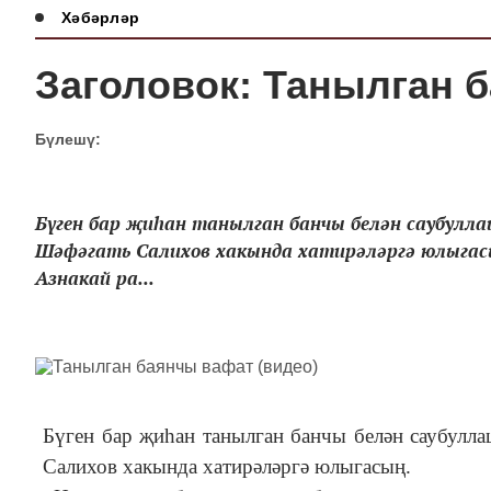
Хәбәрләр
Заголовок: Танылган 
Бүлешү:
Бүген бар җиһан танылган банчы белән саубулл
Шәфәгать Салихов хакында хатирәләргә юлыгас
Азнакай ра...
Бүген бар җиһан танылган банчы белән саубулл
Салихов хакында хатирәләргә юлыгасың.