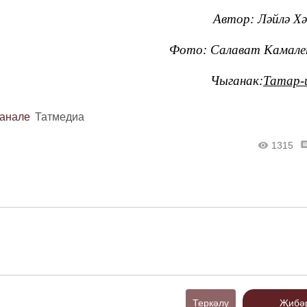
Автор: Ләйлә Х
Фото: Салават Камале
Чыганак:
Татар-
канале
Татмедиа
1315
Теркәлү
Җибә