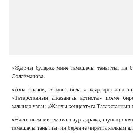
«Җырчы буларак мине тамашачы танытты, иң б
Сөләйманова.
«Ачы балан», «Синең белән» җырлары аша та
«Татарстанның атказанган артисты» исеме би
залында узган «Җанлы концерт»та Татарстанның
«Әлеге исем минем өчен зур дәрәҗә, шуның өче
тамашачы танытты, иң беренче чиратта халкым а