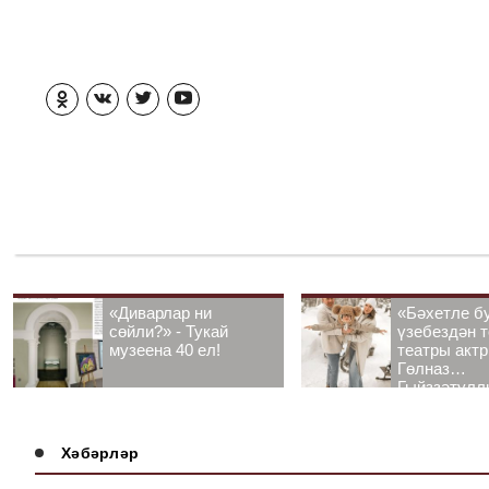
«Диварлар ни
«Бәхетле б
сөйли?» - Тукай
үзебездән т
музеена 40 ел!
театры акт
Гөлназ
Гыйззәтулл
Гатауллина
әңгәмә
Хәбәрләр