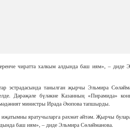
еренче чиратта халкым алдында баш иям», – диде 
тар эстрадасында танылган җырчы Эльмира Сөләйм
релде. Дәрәҗәле бүләкне Казанның «Пирамида» кон
 мәдәният министры Ирада Әюпова тапшырды.
н иҗатымны яратучыларга рәхмәт әйтәм. Җырчы булар
лдында баш иям», – диде Эльмира Сөләйманова.