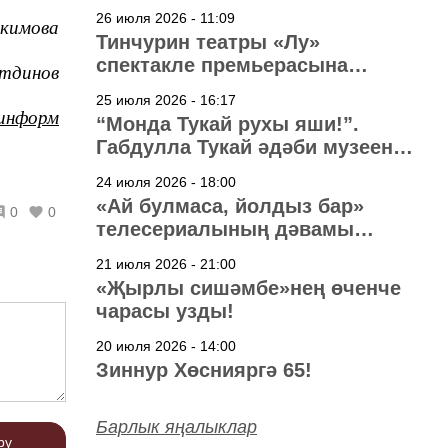
узачак
26 июля 2026 - 11:09
әкимова
Тинчурин театры «Лу»
спектакле премьерасына
тдинов
әзерләнә
25 июля 2026 - 16:17
информ
“Монда Тукай рухы яши!”.
Габдулла Тукай әдәби музеена
40 ел
24 июля 2026 - 18:00
«Ай булмаса, йолдыз бар»
0
0
телесериалының дәвамы
төшерелә!
21 июля 2026 - 21:00
«Җырлы сишәмбе»нең өченче
чарасы узды!
20 июля 2026 - 14:00
Зиннур Хөснияргә 65!
Барлык яңалыклар
рү