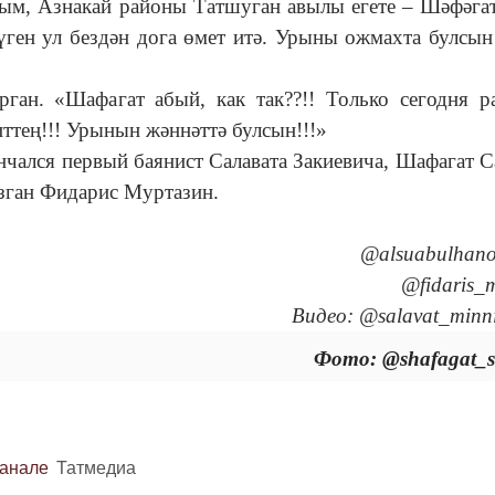
ым, Азнакай районы Татшуган авылы егете – Шәфәга
Бүген ул бездән дога өмет итә. Урыны ожмахта булсын
.
ан. «Шафагат абый, как так??!! Только сегодня р
ттең!!! Урынын жәннәттә булсын!!!»
ончался первый баянист Салавата Закиевича, Шафагат С
зган Фидарис Муртазин.
@alsuabulhanov
@fidaris_m
Видео: @salavat_minn
Фото: @shafagat_s
канале
Татмедиа