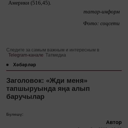
Америки (516,45).
татар-информ
Фото: соцсети
Следите за самым важным и интересным в
Telegram-канале
Татмедиа
Хәбәрләр
Заголовок: «Жди меня»
тапшыруында яңа алып
баручылар
Бүлешү:
Автор