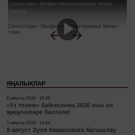
Сәхнә сере - Зөлфия Нигъмәтҗанова белән
әңгәмә
ЯҢАЛЫКЛАР
6 августа 2026 - 15:00
«Үз телем» бәйгесенең 2026 нчы ел
җиңүчеләре билгеле!
3 августа 2026 - 14:04
8 август Зуля Камаловага багышлау