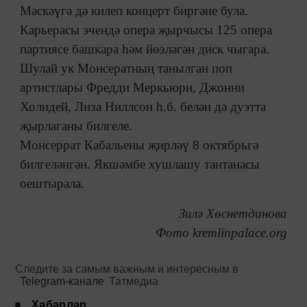
Мәскәүгә дә килеп концерт биргәне була.
Карьерасы эчендә опера җырчысы 125 опера
партиясе башкара һәм йөзләгән диск чыгара.
Шулай ук Монсератның танылган поп
артистлары Фредди Меркьюри, Джонни
Холидей, Лиза Ниллсон һ.б. белән дә дуэтта
җырлаганы билгеле.
Монсеррат Кабальены җирләү 8 октябрьгә
билгеләнгән. Якшәмбе хушлашу тантанасы
оештырала.
Зилә Хөснетдинова
Фото kremlinpalace.org
Следите за самым важным и интересным в
Telegram-канале
Татмедиа
Хәбәрләр