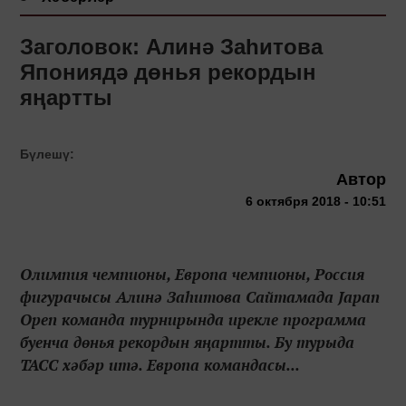
Заголовок: Алинә Заһитова
Япониядә дөнья рекордын
яңартты
Бүлешү:
Автор
6 октября 2018 - 10:51
Олимпия чемпионы, Европа чемпионы, Россия
фигурачысы Алинә Заһитова Сайтамада Japan
Open команда турнирында ирекле программа
буенча дөнья рекордын яңартты. Бу турыда
ТАСС хәбәр итә. Европа командасы...