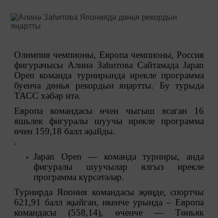
Олимпия чемпионы, Европа чемпионы, Россия
фигурачысы Алинә Заһитова Сайтамада Japan
Open команда турнирында ирекле программа
буенча дөнья рекордын яңартты. Бу турыда
ТАСС хәбәр итә.
Европа командасы өчен чыгыш ясаган 16
яшьлек фигуралы шуучы ирекле программа
өчен 159,18 балл җыйды.
.
Japan Open — команда турниры, анда
фигуралы шуучылар ялгыз ирекле
программа күрсәтәләр.
Турнирда Япония командасы җиңде, спортчы
621,91 балл җыйган, икенче урында – Европа
командасы (558,14), өченче — Төньяк