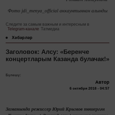
Фото jdi_menya_official аккаунтыннан алынды
Следите за самым важным и интересным в
Telegram-канале
Татмедиа
Хәбәрләр
Заголовок: Алсу: «Беренче
концертларым Казанда булачак!»
Бүлешү:
Автор
6 октября 2018 - 04:57
Заманында режиссер Юрий Крымов төшергән