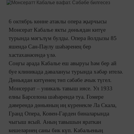
6 октябрь көнне атаклы опера җырчысы
Монсерат Кабалье якты дөньядан китүе
турында мәгълүм булды. Опера йолдызы 85
яшендә Сан-Паулу шәһәренең бер
хастаханәсендә үлә.
Соңгы арада Кабалье еш авыруы һәм бер ай
буе клиникада дәвалануы турында хәбәр ителә.
Дөньядан китүенең төп сәбәбе ачык түгел.
Монсеррат – уникаль тавыш иясе. Ул 1933
елны Барселона шәһәрендә туа. Гомере
дәверендә дөньяның иң күренекле Ла Скала,
Гранд Опера, Ковен-Гарден биналарында
чыгыш ясый. Аның тавышын яраткан
кешеләрнең саны бик күп. Кабальеның