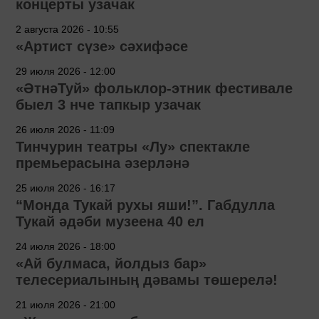
концерты узачак
2 августа 2026 - 10:55
«Артист сүзе» сәхифәсе
29 июля 2026 - 12:00
«ӘтнәТуй» фольклор-этник фестивале
быел 3 нче тапкыр узачак
26 июля 2026 - 11:09
Тинчурин театры «Лу» спектакле
премьерасына әзерләнә
25 июля 2026 - 16:17
“Монда Тукай рухы яши!”. Габдулла
Тукай әдәби музеена 40 ел
24 июля 2026 - 18:00
«Ай булмаса, йолдыз бар»
телесериалының дәвамы төшерелә!
21 июля 2026 - 21:00