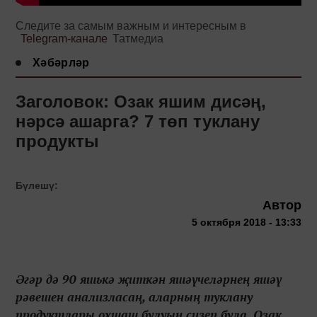
Следите за самым важным и интересным в
Telegram-канале
Татмедиа
Хәбәрләр
Заголовок: Озак яшим дисәң,
нәрсә ашарга? 7 төп туклану
продукты
Бүлешү:
Автор
5 октября 2018 - 13:33
Әгәр дә 90 яшькә җиткән яшәүчеләрнең яшәү
рәвешен анализласаң, аларның туклану
продуктлары охшаш булуын сизеп була. Озак