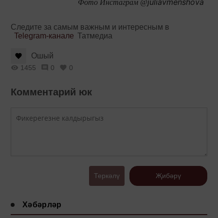
juliavmenshova
Фото Инстаграм @
Следите за самым важным и интересным в
Telegram-канале
Татмедиа
Ошый
1455
0
0
Комментарий юк
Теркәлү
Җибәрү
Хәбәрләр