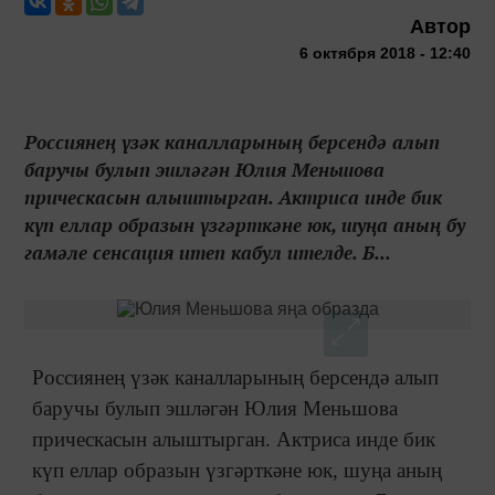
Автор
6 октября 2018 - 12:40
Россиянең үзәк каналларының берсендә алып
баручы булып эшләгән Юлия Меньшова
прическасын алыштырган. Актриса инде бик
күп еллар образын үзгәрткәне юк, шуңа аның бу
гамәле сенсация итеп кабул ителде. Б...
Россиянең үзәк каналларының берсендә алып
баручы булып эшләгән Юлия Меньшова
прическасын алыштырган. Актриса инде бик
күп еллар образын үзгәрткәне юк, шуңа аның