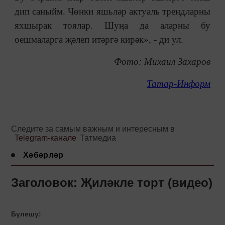
дип саныйм. Чөнки яшьләр актуаль трендларны
яхшырак тоялар. Шуңа да аларны бу
оешмаларга җәлеп итәргә кирәк», - ди ул.
Фото: Михаил Захаров
Татар-Информ
Следите за самым важным и интересным в
Telegram-канале
Татмедиа
Хәбәрләр
Заголовок: Җиләкле торт (видео)
Бүлешү: