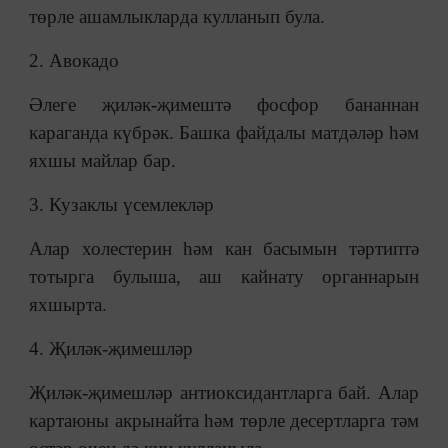
төрле ашамлыкларда кулланып була.
2. Авокадо
Әлеге җиләк-җимештә фосфор бананнан
караганда күбрәк. Башка файдалы матдәләр һәм
яхшы майлар бар.
3. Кузаклы үсемлекләр
Алар холестерин һәм кан басымын тәртиптә
тотырга булыша, аш кайнату органнарын
яхшырта.
4. Җиләк-җимешләр
Җиләк-җимешләр антиоксидантларга бай. Алар
картаюны акрынайта һәм төрле десертларга тәм