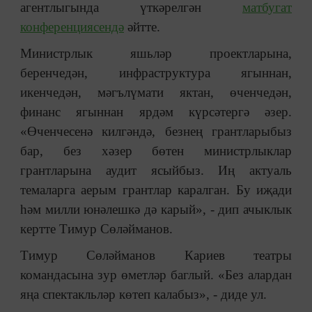
агентлыгында үткәрелгән
матбугат
конференциясендә
әйтте.
Министрлык яшьләр проектларына,
беренчедән, инфраструктура ягыннан,
икенчедән, мәгълүмати яктан, өченчедән,
финанс ягыннан ярдәм күрсәтергә әзер.
«Өченчесенә килгәндә, безнең грантларыбыз
бар, без хәзер бөтен министрлыклар
грантларына аудит ясыйбыз. Иң актуаль
темаларга аерым грантлар каралган. Бу иҗади
һәм милли юнәлешкә дә карый», - дип ачыклык
кертте Тимур Сөләйманов.
Тимур Сөләйманов Кариев театры
командасына зур өметләр баглый. «Без алардан
яңа спектакльләр көтеп калабыз», - диде ул.