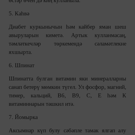
өстәр өчен дә киң кулланыла.
5. Каһвә
Диабет куркынычын һәм кайбер яман шеш
авыруларын киметә. Артык кулланмасаң,
тәмләткечләр төркемендә сәламәтлекне
яхшырта.
6. Шпинат
Шпинатта булган витамин яки минералларны
санап бетерү мөмкин түгел. Ул фосфор, магний,
тимер, кальций, В6, В9, С, Е һәм К
витаминнарын тәшкил итә.
7. Йомырка
Аксымнар күп булу сәбәпле тамак ялгап алу