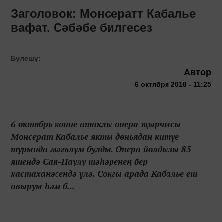
Заголовок: Монсератт Кабалье
вафат. Сәбәбе билгесез
Бүлешү:
Автор
6 октября 2018 - 11:25
6 октябрь көнне атаклы опера җырчысы
Монсерат Кабалье якты дөньядан китүе
турында мәгълүм булды. Опера йолдызы 85
яшендә Сан-Паулу шәһәренең бер
хастаханәсендә үлә. Соңгы арада Кабалье еш
авыруы һәм б...