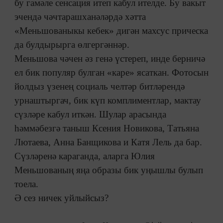
бу гамәле сенсация итеп кабул ителде. Бу вакыт
эчендә чәчтарашханәләрдә хәтта
«Меньшованыкы кебек» дигән махсус прическа
да булдырырга өлгергәннәр.
Меньшова чәчен әз генә үстереп, инде берничә
ел бик популяр булган «каре» ясаткан. Фотосын
йолдыз үзенең социаль челтәр битләрендә
урнаштыргач, бик күп комплиментлар, мактау
сүзләре кабул иткән. Шулар арасында
һәммәбезгә таныш Ксения Новикова, Татьяна
Лютаева, Анна Банщикова и Катя Лель да бар.
Сүзләренә караганда, аларга Юлия
Меньшованың яңа образы бик уңышлы булып
тоела.
Ә сез ничек уйлыйсыз?