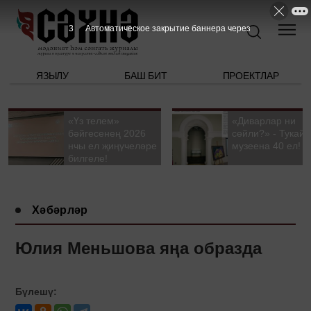
2
Автоматическое закрытие баннера через
ЯЗЫЛУ
БАШ БИТ
ПРОЕКТЛАР
«Үз телем»
«Диварлар ни
бәйгесенең 2026
сөйли?» - Тукай
нчы ел җиңүчеләре
музеена 40 ел!
билгеле!
Хәбәрләр
Юлия Меньшова яңа образда
Бүлешү: