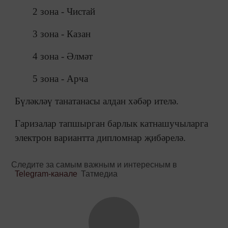
2 зона - Чистай
3 зона - Казан
4 зона - Әлмәт
5 зона - Арча
Бүләкләү танатанасы алдан хәбәр ителә.
Гаризалар тапшырган барлык катнашучыларга
электрон вариантта дипломнар җибәрелә.
Следите за самым важным и интересным в
Telegram-канале
Татмедиа