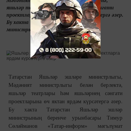
Мәдәният министрлыгы белән берлектә,
яшьләр театрлары һәм яшьләрнең сәнгати
проектларына өч яктан ярдәм күрсәтергә әзер.
Бу хакта Татарстан Яшьләр эшләр
министрыны...
Татарстан Яшьләр эшләре министрлыгы,
Мәдәният министрлыгы белән берлектә,
яшьләр театрлары һәм яшьләрнең сәнгати
проектларына өч яктан ярдәм күрсәтергә әзер.
Бу хакта Татарстан Яшьләр эшләр
министрының беренче урынбасары Тимур
Сөләйманов «Татар-информ» мәгълүмат