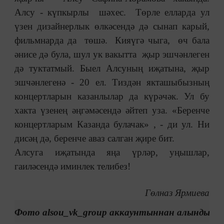
Алсу - күпкырлы шәхес. Төрле елларда ул
үзен дизайнерлык өлкәсендә дә сынап карый,
фильмнарда да төшә. Кияүгә чыга, өч бала
әнисе дә була, шул ук вакытта җыр эшчәнлеген
дә туктатмый. Быел Алсуның иҗатына, җыр
эшчәнлегенә - 20 ел. Тиздән якташыбызның
концертларын казанлылар да күрәчәк. Ул бу
хакта үзенең әңгәмәсендә әйтеп уза. «Беренче
концертларым Казанда булачак» , - ди ул. Ни
дисәң дә, беренче аваз салган җире бит.
Алсуга иҗатында яңа үрләр, уңышлар,
гаиләсендә иминлек телибез!
Гөлназ Ярмиева
Фото alsou_vk_group аккаунтыннан алынды