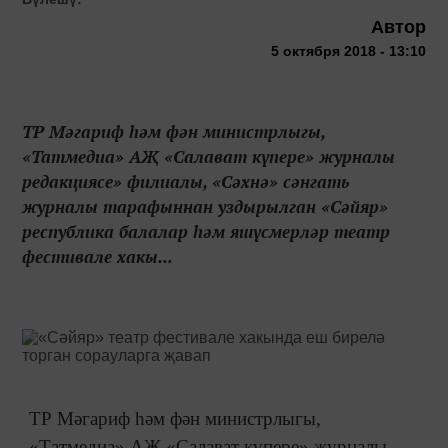
Автор
5 октября 2018 - 13:10
ТР Мәгариф һәм фән министрлыгы,
«Татмедиа» АҖ «Салават күпере» журналы
редакциясе» филиалы, «Сәхнә» сәнгать
журналы тарафыннан уздырылган «Сәйяр»
республика балалар һәм яшүсмерләр театр
фестивале хакы...
ТР Мәгариф һәм фән министрлыгы,
«Татмедиа» АҖ «Салават күпере» журналы