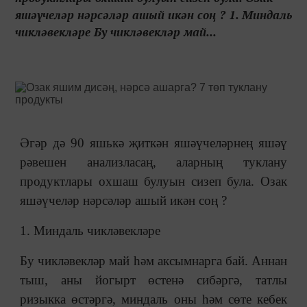
яшәүчеләр нәрсәләр ашый икән соң ? 1. Миндаль
чикләвекләре Бу чикләвекләр май...
Әгәр дә 90 яшькә җиткән яшәүчеләрнең яшәү
рәвешен анализласаң, аларның туклану
продуктлары охшаш булуын сизеп була. Озак
яшәүчеләр нәрсәләр ашый икән соң ?
1. Миндаль чикләвекләре
Бу чикләвекләр май һәм аксымнарга бай. Аннан
тыш, аны йогырт өстенә сибәргә, татлы
ризыкка өстәргә, миндаль оны һәм сөте кебек