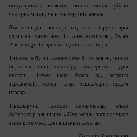
популярлыгы кимеми, чөнки монда уйлап
чыгарылмаган, чын хәлләр сөйләнелә.
Яңа сезонда тапшыруның алып баручылары
үзгәргән, хәзер аны Татьяна Арнтгольц белән
Александр Лазарев-младший алып бара.
Татьянага бу эш җиңел генә бирелмәгән, чөнки
берьюлы биш тапшыру төшерергә туры
килгән. Ничек кенә булса да, актриса
зарланмый, чөнки алар башкаларга ярдәм
итәләр.
Тапшыруны яратып караучылар, алып
баручылар алышыну «Жди меня» тапшыруына
зыян китермәс, дип ышанып калалар.
Гөлшат Хәлиуллина