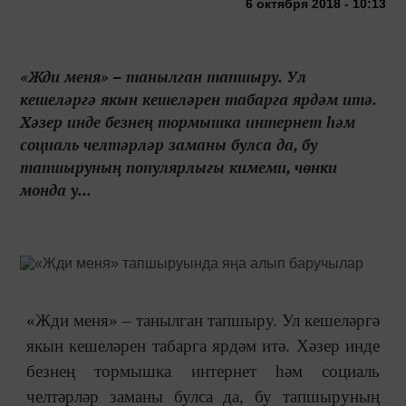
6 октября 2018 - 10:13
«Жди меня» – танылган тапшыру. Ул
кешеләргә якын кешеләрен табарга ярдәм итә.
Хәзер инде безнең тормышка интернет һәм
социаль челтәрләр заманы булса да, бу
тапшыруның популярлыгы кимеми, чөнки
монда у...
«Жди меня» – танылган тапшыру. Ул кешеләргә
якын кешеләрен табарга ярдәм итә. Хәзер инде
безнең тормышка интернет һәм социаль
челтәрләр заманы булса да, бу тапшыруның