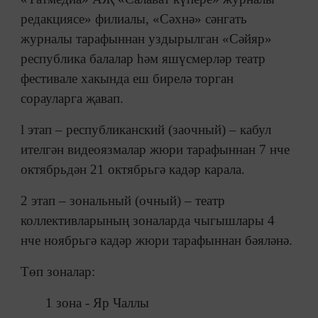
редакциясе» филиалы, «Сәхнә» сәнгать
журналы тарафыннан уздырылган «Сәйяр»
республика балалар һәм яшүсмерләр театр
фестивале хакында еш бирелә торган
сорауларга җавап.
l этап – республиканский (заочный) – кабул
ителгән видеоязмалар жюри тарафыннан 7 нче
октябрьдән 21 октябрьгә кадәр карала.
2 этап – зональный (очный) – театр
коллективларының зоналарда чыгышлары 4
нче ноябрьгә кадәр жюри тарафыннан бәяләнә.
Төп зоналар:
1 зона - Яр Чаллы