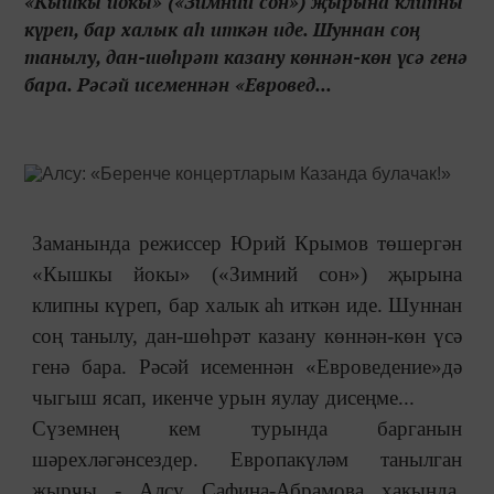
«Кышкы йокы» («Зимний сон») җырына клипны
күреп, бар халык аһ иткән иде. Шуннан соң
танылу, дан-шөһрәт казану көннән-көн үсә генә
бара. Рәсәй исеменнән «Евровед...
Заманында режиссер Юрий Крымов төшергән
«Кышкы йокы» («Зимний сон») җырына
клипны күреп, бар халык аһ иткән иде. Шуннан
соң танылу, дан-шөһрәт казану көннән-көн үсә
генә бара. Рәсәй исеменнән «Евроведение»дә
чыгыш ясап, икенче урын яулау дисеңме...
Сүземнең кем турында барганын
шәрехләгәнсездер. Европакүләм танылган
җырчы - Алсу Сафина-Абрамова хакында.