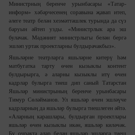
Министрның беренче урынбасары «Татар-
информ» хәбәрчесенең соравына җавап итеп,
әлеге театр белән хезмәттәшлек турында да сүз
баруын әйтеп узды. «Министрлык ара эш
булачак. Мәдәният министрлыгы белән бергә
эшләп уртак проектларны булдырачакбыз».
Яшьләрне театрларга яшьләрне китерү һәм
матбугатка тарту өчен кызыклы контент
булдырырга, ә аларны кызыклы итү өчен
кадрлар булырга тиеш дип саный Татарстан
Яшьләр министрының беренче урынбасары
Тимур Сөләйманов. Ул яшьләр өчен эшләүче
кадрларның да яшьләр булырга тиешлеген әйтә.
«Аларның карашлары, булдырган проектлары
яшьләр өчен кызыклы икән, яшьләр киләчәк.
Бу очракта алар белән яшьләр эшләргә тиеш