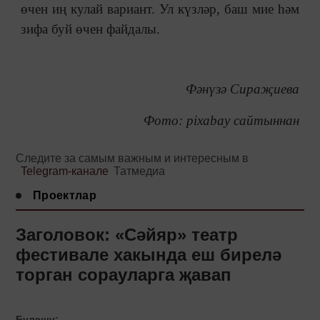
өчен иң кулай вариант. Ул күзләр, баш мие һәм
зифа буй өчен файдалы.
Фәнүзә Сираҗиева
Фото: pixabay сайтыннан
Следите за самым важным и интересным в
Telegram-канале
Татмедиа
Проектлар
Заголовок: «Сәйяр» театр
фестивале хакында еш бирелә
торган сорауларга җавап
Бүлешү: