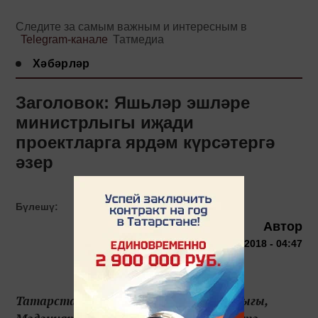
Следите за самым важным и интересным в
Telegram-канале
Татмедиа
Хәбәрләр
Заголовок: Яшьләр эшләре
министрлыгы иҗади
проектларга ярдәм күрсәтергә
әзер
Бүлешү:
Автор
6 октября 2018 - 04:47
Татарстан Яшьләр эшләре министрлыгы,