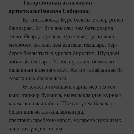
Татарстанның атказанган
артисткасы
Фәнзилә Сабирова:
Бу спектакльдә Бүре баласы Елгыр ролен
башкарам. Ул бик акыллы һәм батырларча
кыю. Әсәрдә дуслык, туганлык, туган якка
мәхәббәт, коллык һәм азатлык темалары бер-
берсе белән тыгыз үрелеп бирелгән. Шундый
әйбәт әйтем бар: «Үзенең үткәнен белмәгән
халыкның киләчәге юк». Автор тарафыннан бу
темага нык басым ясала.
Ә кечкенә тамашачыларны исә без гел
кыю, тапкыр булырга, кыенлыклардан куркып
калмаска чакырабыз. Шәхсән үзем балалар
белән килгән ата-аналарның да,
спектакльләребезне карап, үзләренә рухи азык
алып китүләрен телим.