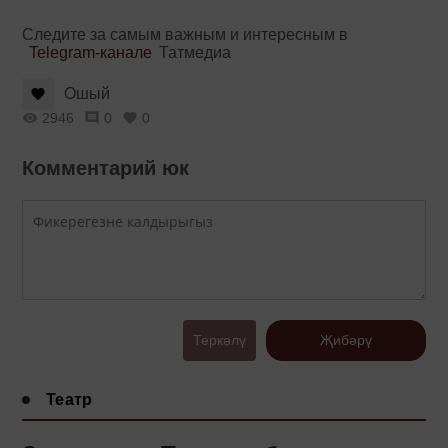
Следите за самым важным и интересным в
Telegram-канале
Татмедиа
Ошый
2946
0
0
Комментарий юк
Теркәлү
Җибәрү
Театр