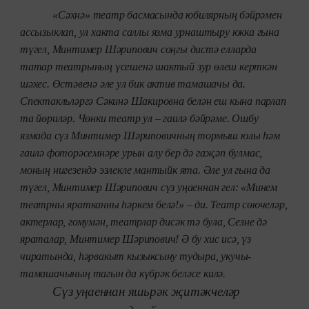
«Сәхнә» театр басмасында юбилярның бәйрәмен
ассызыклап, ул хакта саллы язма урнаштыру юкка гына
түгел, Минтимер Шәрипович соңгы дистә елларда
татар театрының үсешенә шактый зур өлеш керткән
шәхес. Өстәвенә әле ул бик актив тамашачы да.
Спектакльләргә Сәкинә Шакировна белән еш кына парлап
та йөриләр. Чөнки театр ул – гаилә бәйрәме. Ошбу
язмада сүз Минтимер Шәриповичның тормыш юлы һәм
гаилә фоторәсемнәре урын алу бер дә гаҗәп булмас,
моның нигезендә эзлекле мантыйк ята. Әле ул гына да
түгел, Минтимер Шәрипович сүз уңаеннан гел: «Минем
театрны яратканны һәркем белә!» – ди. Театр сөючеләр,
актерлар, гомумән, театрлар дисәк тә була, Сезне дә
яраталар, Минтимер Шәрипович! Ә бу хис исә, үз
чиратында, һәрвакыт кызыксыну тудыра, укучы-
тамашачының тагын да күбрәк беләсе килә.
Сүз уңаеннан яшьрәк җитәкчеләр