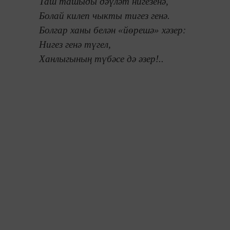
Таш ташыды дәүләт нигезенә,
Болай килеп чыкты тигез генә.
Болгар ханы белән «йөрешә» хәзер:
Нигез генә түгел,
Ханлыгының түбәсе дә әзер!..