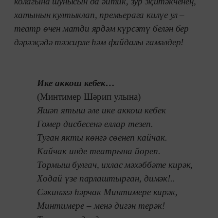
колагына шунысын да әйтик, зур җитәкченең,
хатынын култыклап, премьерага килүе ул –
театр өчен матди ярдәм күрсәтү белән бер
дәрәҗәдә тәэсирле һәм файдалы гамәлдер!
Ике аккош кебек…
(Минтимер Шәрип улына)
Яшәп ятыш әле ике аккош кебек
Гомер дисбесенә еллар тезеп.
Туган якты көнгә сөенеп кайчак.
Кайчак инде театрына йөреп.
Тормыш булгач, ихлас мәхәббәте кирәк,
Ходай үзе парлаштырган, димәк!..
Сәкинәгә һәрчак Минтимере кирәк,
Минтимере – менә дигән терәк!