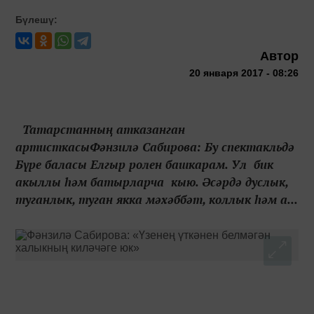
Бүлешү:
Автор
20 января 2017 - 08:26
Татарстанның атказанган
артисткасыФәнзилә Сабирова: Бу спектакльдә
Бүре баласы Елгыр ролен башкарам. Ул бик
акыллы һәм батырларча кыю. Әсәрдә дуслык,
туганлык, туган якка мәхәббәт, коллык һәм а...