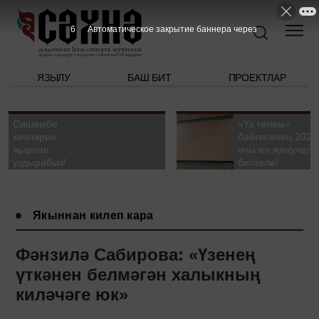
5
Автоматическое закрытие баннера через
ЯЗЫЛУ
БАШ БИТ
ПРОЕКТЛАР
Сишәмбе
«Үз телем»
кичләрен
бәйгесенең 2026
җырлап
нчы ел җиңүчелә
уздырабыз!
билгеле!
Якыннан килеп кара
Фәнзилә Сабирова: «Үзенең
үткәнен белмәгән халыкның
киләчәге юк»