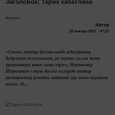
Заголовок: Тарих кабатлана
Бүлешү:
Автор
20 января 2017 - 07:27
«Сәхнә» театр басмасында юбилярның
бәйрәмен ассызыклап, ул хакта саллы язма
урнаштыру юкка гына түгел, Минтимер
Шәрипович соңгы дистә елларда татар
театрының үсешенә шактый зур өлеш керткән
шәхес. Ө...