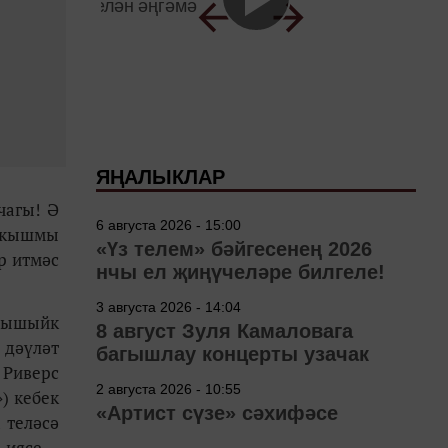
ЯҢАЛЫКЛАР
чагы! Ә
6 августа 2026 - 15:00
ы кышмы
«Үз телем» бәйгесенең 2026
р итмәс
нчы ел җиңүчеләре билгеле!
3 августа 2026 - 14:04
анышыйк
8 август Зуля Камаловага
 дәүләт
багышлау концерты узачак
 Риверс
2 августа 2026 - 10:55
) кебек
«Артист сүзе» сәхифәсе
 теләсә
 иясе –