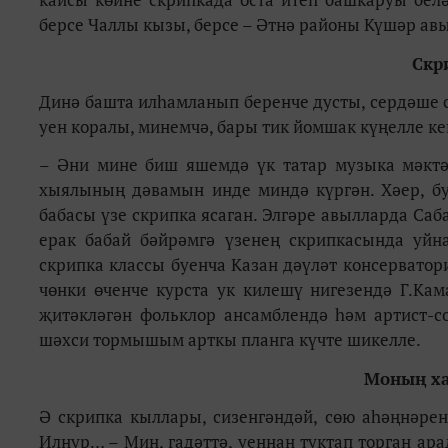
берсе Чаллы кызы, берсе – Әтнә районы Күшәр ав
Скр
Динә башта илһамланып беренче дусты, сердәше с
уен коралы, минемчә, бары тик йомшак күңелле 
– Әни мине биш яшемдә үк татар музыка мәктә
хыялының дәвамын инде миндә күргән. Хәер, бу
бабасы үзе скрипка ясаган. Элгәре авылларда Саб
ерак бабай бәйрәмгә үзенең скрипкасында уйн
скрипка классы буенча Казан дәүләт консервато
чөнки өченче курста ук килешү нигезендә Г.Ка
җитәкләгән фольклор ансамблендә һәм артист-с
шәхси тормышым арткы планга күчте шикелле.
Моның ха
Ә скрипка кыллары, сизенгәндәй, сөю аһәңнәрен
Илнур… – Мин, гадәттә, уеннан туктап торган ара