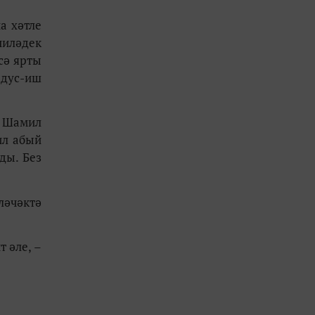
а хәтле
пиләдек
сә ярты
 дус-иш
ы Шамил
ил абый
ды. Без
ләчәктә
 әле, –