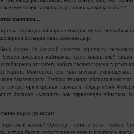
ылы егете ничек табышкан да, ничек кавышкан икән?
ипка кыллары…
крипка турында сөйләргә тотынды. Бу үтә нечкә һәм н
кешеләрнең кулында гына җанланадыр.
бенә бирде. Ул бәләкәй вакытта скрипкага кызыкка
 безнең нәселнең кайтавазы түгел микән әле? Чөнки
ан туйларына ат җигеп, арбага төялеп гармун тартып ки
ап барган. Мәктәптән соң мин музыка училищесын,
риясен тәмамладым. Егетләр турында уйларга вакытым 
мал театры оркестрында эшләдем. Айдар абый Фәйзр
олист буларак «Алканат» рок төркемендә уйнадым. К
тыны нәрсә ди икән?
 таратмый микән? Оркестр – аста, ә өстә – сәхнә. Сә
да, аягүрә басып артистларның уенын күзәтергә ярата 