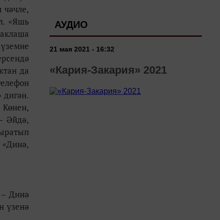
 чәчле,
л. «Яшь
АУДИО
чаклаша
 үземне
21 мая 2021 - 16:32
ерсендә
«Кария-Закария» 2021
ктан да
телефон
 дигән.
 Көнен,
– Әйдә,
тыратып
 «Динә,
 – Динә
н үзенә