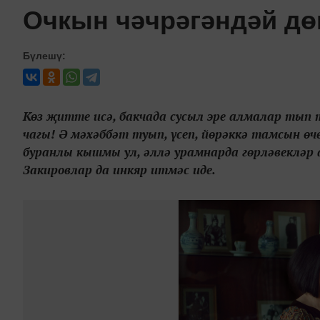
Очкын чәчрәгәндәй д
Бүлешү:
Көз җитте исә, бакчада сусыл эре алмалар тып
чагы! Ә мәхәббәт туып, үсеп, йөрәккә тамсын өч
буранлы кышмы ул, әллә урамнарда гөрләвекләр 
Закировлар да инкяр итмәс иде.