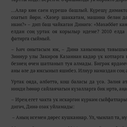
…Алар көн саен күрешә башлый. Күрешү димәктә
озатып йөри. «Хәзер шаккатам, машина белән д
икән?» – дип баш чайкаган Динәгә: «Мәхәббәт ка
елдан соң уртак оя корылыр идеме? 2010 елда
фатирга сыймый.
– Һич онытасым юк, – Динә ханымның тавышы
Зиннур улы Закиров Казаннан кадәр үк котларга 
безнең өчен шатланып туя алмады. Бигрәк ярдәмч
аны әле дә юксынып яшибез. Илнур намаздан соң 
Уртак ояда, әлбәттә, кош баласы да үсә. Зәлия
нинди һөнәр сайлаячагын күзалларга бик иртә, аңа
– Ирең егет чакта ук искәргән күркәм сыйфатлары
дигәч, Динә озак уйламады:
– Аның исемен дөрес кушканнар. Ул, чынлап та, ну