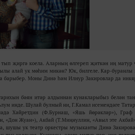
а тып җиргә коела. Аларның өлгереп җиткән иң матур 
асылы алай ук мөһим микән? Юк, билгеле. Кар-буранл
аңа барыбер. Моны Динә һәм Илнур Закировлар да инкя
 тарихын бәян итәр алдыннан кунакларыбыз белән т
ълум инде. Шулай булмый ни, Г.Камал исемендәге Татар
әдә Хәйретдин (Ф.Бурнаш, «Яшь йөрәкләр»), Граф
он, «Дон Жуан»), Акбай (Т.Миңнуллин, «Авыл эте Акбай»
а, шушы ук театр оркестры музыканты Динә Закирова
н таң калдыра. Кыскасы, әлеге матур пар, ике талант