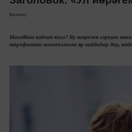
Бүлешү:
Мәхәббәт кайчан килә? Бу мәңгелек сорауга төгә
тарафыннан тәгаенләнгән яр кайдадыр бар, ка