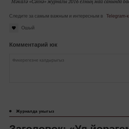
Мәкалә «Сәхнә» журналы 2016 елның май санында б
Следите за самым важным и интересным в
Telegram-
Ошый
Комментарий юк
Журналда укыгыз
Заголовок: «Ул йөрәг