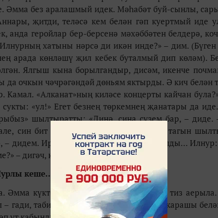
е. Әмма без аралашмый идек. Мәһабәт буй-сынлы, сары
 Аннары, җитди, теләсә кем белән гәп куертмый иде у
к, анда геройлар бер-берсенә мәхәббәтен белдерә, ко
 Илнурның хатыны нәрсә ди икән инде?» – дим. (Бүген
нең арада көнләшү җил кебек буталмый дип көләм). Б
әлгән. Ялгыш кына борылгандыр, дисәм, икенче почма
ы да очкын чәчрәгәндәй дөньям яктырды. Ә кич белән 
р. Камал. «Алканат»ның киләсе концерты кайчан була?»
кты: «ул!» Егет безнең төркемнең җанатары да иде.
рыбыз» шылтыратты: «Динә, сиңа сүзем бар, – диде. 
тале, син бит мине белмисең! Менә иртән тагын шыл
, – дидем. Иртән телефон тагын «аваз» салды… Илнур:
?» – дигәч, кире какмадым.
урлы кеше…
а. Әмма күктә никах укылмаса, юллар бик тиз аерыла.
 – гади, табигый, чибәр, уңган. Серле күз карашы белә
әп ут кабынды һәм бүтән сүнмәде.