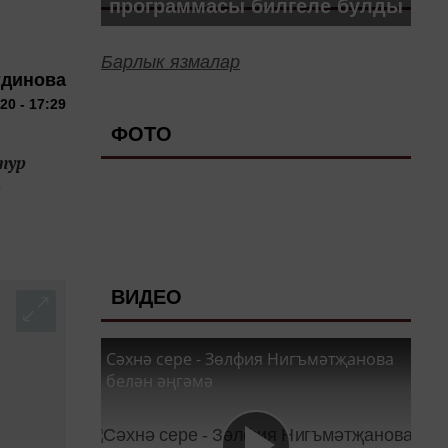
программасы билгеле булды
Барлык язмалар
тдинова
20 - 17:29
ФОТО
тур
-
ВИДЕО
Сәхнә сере - Зөлфия Нигъмәтҗанова
белән әңгәмә