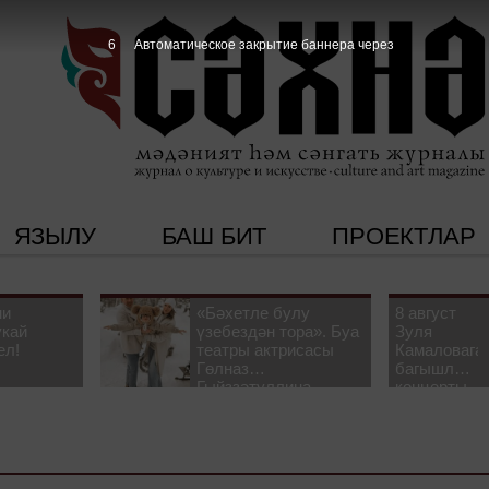
5
Автоматическое закрытие баннера через
ЯЗЫЛУ
БАШ БИТ
ПРОЕКТЛАР
ни
«Бәхетле булу
8 август
укай
үзебездән тора». Буа
Зуля
ел!
театры актрисасы
Камаловага
Гөлназ
багышлау
Гыйззәтуллина-
концерты
Гатауллина белән
узачак
әңгәмә