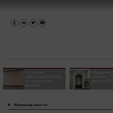
«Үз телем»
«Диварлар 
бәйгесенең 2026 нчы
сөйли?» - Т
ел җиңүчеләре
музеена 40 
билгеле!
Журналда укыгыз