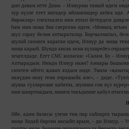
дип дәвам итте Динә. – Илнурны таный идем инд
зур күзле егет нигәдер өйләнгәндер кебек иде.
йөрәкләр» спектаклен мин ятлап бетердем диярле
һәм мин моңа бик сәерсенә идем. «Моның, ягъни
шул сорау белән аптыраталар. Борчылмагыз, без
шулай сәхнәгә караган идем, Илнур да миңа тек
миңа карый. Шунда кисәк кенә күзләребез очрашт
зеңгелдәде. Егет СМС юллаган: «Сәлам. Бу – Илну
Аптырадым. Нинди Илнур икән? Аннары башыма су
сәгатен әйтеп җавап яздым инде. Төнлә «җаната
икәүдән-икәү генә очрашыйк әле», – диде. «Тук
шушы сүзләреңне кабатла, шуннан соң күз күрер»
мин шаяртмадым, минем тәкъдимне кабул итәсеңме
Н
Әйе, адәм баласы үзенә тиң пар сайларга тырыш
миңа Ходай биргән насыйп ярым, – ди Илнур. – Ул
тартты инде. Беренче очрашканда ук йөрәктә дөрл