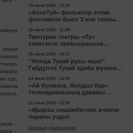
29 июля 2026 - 12:00
«ӘтнәТуй» фольклор-этник
фестивале быел 3 нче тапкыр
узачак
әзберек
26 июля 2026 - 11:09
Тинчурин театры «Лу»
спектакле премьерасына
н, шушы
әзерләнә
25 июля 2026 - 16:17
 әнинең
“Монда Тукай рухы яши!”.
тсәләр,
Габдулла Тукай әдәби музеена
 аннары
40 ел
юк иде,
24 июля 2026 - 18:00
«Ай булмаса, йолдыз бар»
ахманов
телесериалының дәвамы
ыскасы,
төшерелә!
21 июля 2026 - 21:00
«Җырлы сишәмбе»нең өченче
чарасы узды!
хнәдә –
Барлык яңалыклар
идем, –