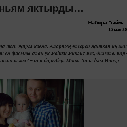
өньям яктырды…
Нәбирә Гыйма
15 мая 20
 та тып җиргә коела. Аларның өлгереп җиткән иң ма
ен ел фасылы алай ук мөһим микән? Юк, билгеле. Кар
аккан язмы? – аңа барыбер. Моны Динә һәм Илнур