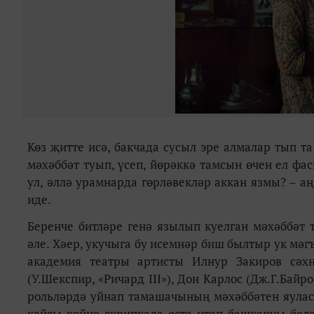
Көз җитте исә, бакчада сусыл эре алмалар тып т
мәхәббәт туып, үсеп, йөрәккә тамсын өчен ел ф
ул, әллә урамнарда гөрләвекләр аккан язмы? – 
иде.
Беренче битләре генә язылып куелган мәхәббәт
әле. Хәер, укучыга бу исемнәр биш былтыр ук мәг
академия театры артисты Илнур Закиров сәхн
(У.Шекспир, «Ричард III»), Дон Карлос (Дж.Г.Байр
рольләрдә уйнап тамашачының мәхәббәтен яулас
кайсы көйне скрипкада оста итеп башкаруы белә