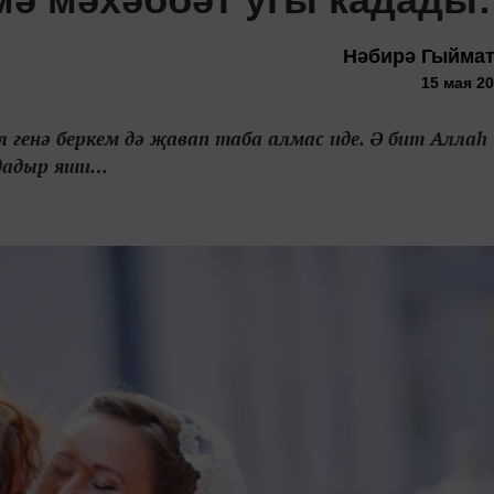
Нәбирә Гыйма
15 мая 20
л генә беркем дә җавап таба алмас иде. Ә бит Аллаһ
йдадыр яши…