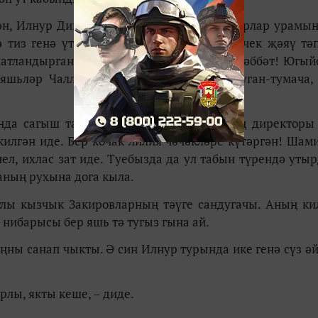
н, Илнур Динәне шәһәр үзәгеннән Пионерлар урамын
ә тиз генә үтмәслек чакрымнарны без ничек җәяү тә
натландырган», – диясе килә. Бары тик мәхәббәт! Югый
 яшьләр Чаллыда никах мәҗлесе җыя. Туган-тумача,
нда сагыш та шәйләнде. – Театрыбызның директор
килгән иде. Бер кочак лилия чәчәкләре күтәргән! Шам
ел, ихлас зат иде. Туебызда да ул табын түрендә утыр
аның рухына дога кыла.
 атлы кызчык Закировларның тәүге сандугачы. Аның ки
 нибарысы бер яшь тә тугыз гына ай.
ңны санап чыкты. Ә син Илнур турында ике генә сүз әйт
рлы, якты кеше, – диде.