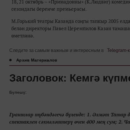
18, 21 октябрь – «Примадонны» (К.Людвиг) комеди
сезондагы беренче премьерасы.
М.Горький театры Казанда соңгы тапкыр 2005 елда
белән директоры Павел Церемпилов Казан тамаша
өметләнә.
Следите за самым важным и интересным в
Telegram-
Архив Материалов
Заголовок: Кемгә күпм
Бүлешү:
Грантлар түбәндәгечә бүленде: 1. Әлмәт Татар
спектаклен сәхнәләштерү өчен 400 мең сум; 2. 