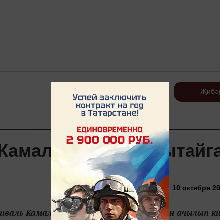
Теркәлү
Җибә
 Камалга, Камал - Кытайг
10 октября 20
тиваль Камал театрының спектакле белән ачылып к