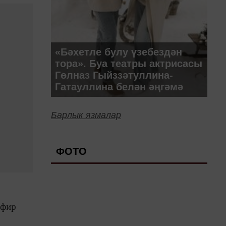
«Бәхетле булу үзебездән
тора». Буа театры актрисасы
Гөлназ Гыйззәтуллина-
Гатауллина белән әңгәмә
Барлык язмалар
ФОТО
лфир