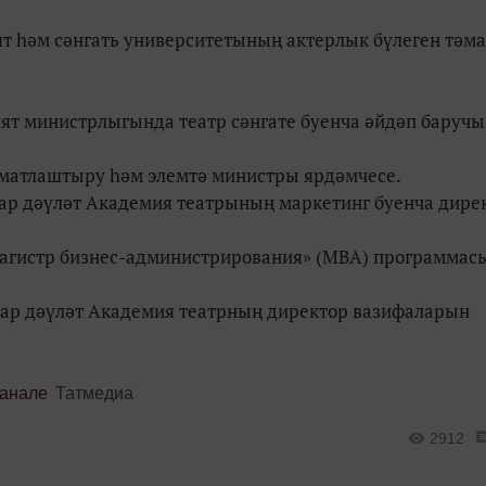
ят һәм сәнгать университетының актерлык бүлеген тәм
ият министрлыгында театр сәнгате буенча әйдәп баручы
үматлаштыру һәм элемтә министры ярдәмчесе.
атар дәүләт Академия театрының маркетинг буенча дире
Магистр бизнес-администрирования» (MBA) программас
тар дәүләт Академия театрның директор вазифаларын
канале
Татмедиа
2912