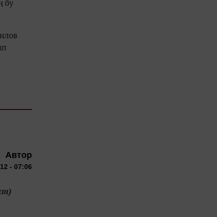
ң бу
филов
ип
Автор
12 - 07:06
хт)