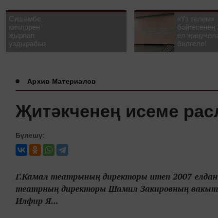
Сишәмбе
«Үз телем»
кичләрен
бәйгесенең 
җырлап
ел җиңүчел
уздырабыз!
билгеле!
Архив Материалов
Җитәкченең исеме ра
Бүлешү:
Г.Камал театрының директоры итеп 2007 елдан 
театрның директоры Шамил Закировның вакытс
Илфир Я...