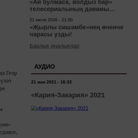
«Ай булмаса, йолдыз бар»
телесериалының дәвамы
төшерелә!
21 июля 2026 - 21:00
«Җырлы сишәмбе»нең өченче
чарасы узды!
Барлык яңалыклар
АУДИО
дә Геор
әүләт
21 мая 2021 - 16:32
ре
«Кария-Закария» 2021
ры
ория»
едиясе,