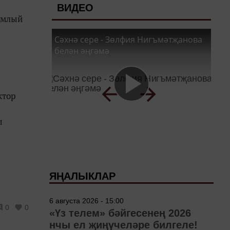
ВИДЕО
амлый
Сәхнә сере - Зөлфия Нигъмәтҗанова
белән әңгәмә
ктор
ы
ЯҢАЛЫКЛАР
6 августа 2026 - 15:00
0
0
«Үз телем» бәйгесенең 2026
нчы ел җиңүчеләре билгеле!