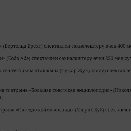
» (Бертольд Брехт) спектаклен сәхнәләштерү өчен 400 м
и» (Кобо Абэ) спектаклен сәхнәләштерү өчен 250 мең су
драма театрына «Ташкын» (Түҗәр Җүҗәноглу) спектакле
рама театрына «Большая советская энциклопедия» (Никол
м;
атрына «Сигездә көймә янында» (Ульрих Хуб) спектакле