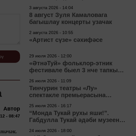
3 августа 2026 - 14:04
8 август Зуля Камаловага
багышлау концерты узачак
2 августа 2026 - 10:55
«Артист сүзе» сәхифәсе
29 июля 2026 - 12:00
рү
«ӘтнәТуй» фольклор-этник
фестивале быел 3 нче тапкыр
узачак
26 июля 2026 - 11:09
Тинчурин театры «Лу»
а
спектакле премьерасына
әзерләнә
25 июля 2026 - 16:17
Автор
“Монда Тукай рухы яши!”.
12 - 08:47
Габдулла Тукай әдәби музеена
40 ел
итәчәк.
24 июля 2026 - 18:00