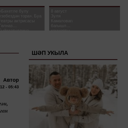
«Бәхетле булу
8 август
үзебездән тора». Буа
Зуля
театры актрисасы
Камаловага
Гөлназ
багышлау
Гыйззәтуллина-
концерты
Гатауллина белән
узачак
әңгәмә
ШӘП УКЫЛА
Автор
12 - 05:43
ән,
ган