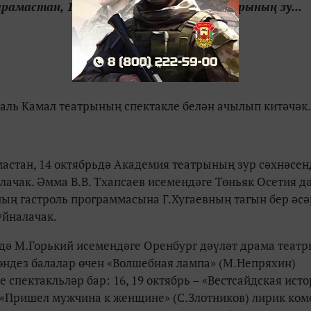
рамастан, 14 октябрьдә Академия театрының зу...
аль Камал театрының спектакле белән ачылып китәчәк.
астан, 14 октябрьдә Академия театрының зур сәхнәсен
лачак. Әмма В.В. Тхапсаев исемендәге Төньяк Осетия д
ың гастроль программасына Г.Хугаевның тагын бер әсә
уйналачак.
ндә М.Горький исемендәге Оренбург дәүләт драма теат
ндез балалар өчен «Волшебная лампа» (М.Непряхин)
 спектакльләр бар: 16, 19 октябрь – «Вестсайдская ист
 – «Пришел мужчина к женщине» (С.Злотников) лирик ком