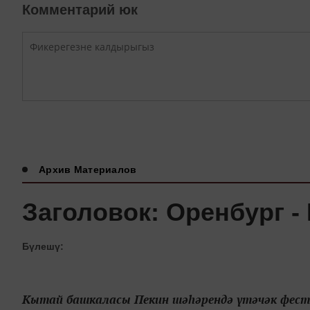
Комментарий юк
Архив Материалов
Заголовок: Оренбург -
Бүлешү:
Кытай башкаласы Пекин шәһәрендә үтәчәк фес