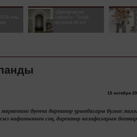
«Диварлар ни
2026 нчы
сөйли?» - Тукай
әре
музеена 40 ел!
сланды
15 октября 20
маркетинг буенча директор урынбасары булып эшләг
ыз вафатыннан соң, директор вазифаларын башкар