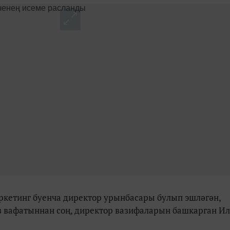
ркетинг буенча директор урынбасары булып эшләгән,
 вафатыннан соң, директор вазифаларын башкарган И