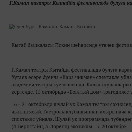
Г.Камал театры Кытайда фестивальдә булуга ка
Кытай башкаласы Пекин шәһәрендә үтәчәк фестив
Г.Камал театры Кытайда фестивальдә булуга карам
Хугаев әсәре буенча «Кара чикмән» спектакле уйна
академия театры куелышында. Кавказ кунакларын
кертелде. 15 октябрьдә «Богатый дом» трагедиясе 
16 – 21 октябрьдә шулай ук Камал театры сәхнәсе
чыгыш ясый. Гастрольнең башыннан ахырынача кө
спектакле уйнала. Шулай ук программада түбәндәге
(Л.Бернстайн, А.Лоренц) мюзиклы, 17, 20 октябрь