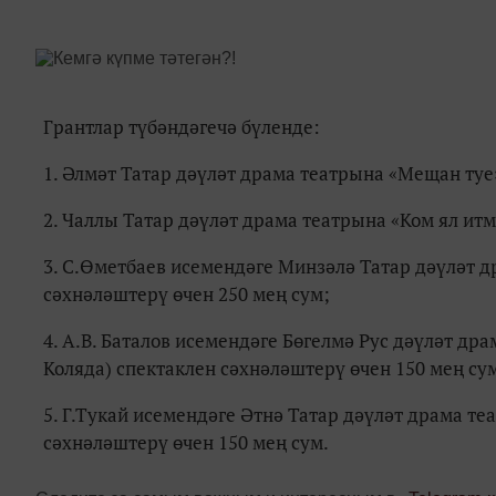
Грантлар түбәндәгечә бүленде:
1. Әлмәт Татар дәүләт драма театрына «Мещан туе
2. Чаллы Татар дәүләт драма театрына «Ком ял итм
3. С.Өметбаев исемендәге Минзәлә Татар дәүләт 
сәхнәләштерү өчен 250 мең сум;
4. А.В. Баталов исемендәге Бөгелмә Рус дәүләт д
Коляда) спектаклен сәхнәләштерү өчен 150 мең су
5. Г.Тукай исемендәге Әтнә Татар дәүләт драма те
сәхнәләштерү өчен 150 мең сум.