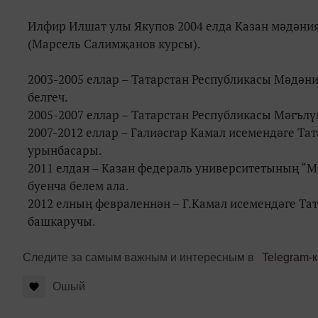
Илфир Илшат улы Якупов 2004 елда Казан мәдәни
(Марсель Салимҗанов курсы).
2003-2005 еллар – Татарстан Республикасы Мәдән
белгеч.
2005-2007 еллар – Татарстан Республикасы Мәгъл
2007-2012 еллар – Галиәсгар Камал исемендәге Т
урынбасары.
2011 елдан – Казан федераль университетының “
буенча белем ала.
2012 елның февраленнән – Г.Камал исемендәге Та
башкаручы.
Следите за самым важным и интересным в
Telegram-
Ошый