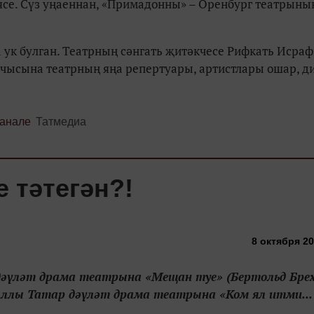
ясе. Сүз уңаеннан, «Примадонны» – Оренбург театрыны
 ук булган. Театрның сәнгать җитәкчесе Рифкать Исра
чысына театрның яңа репертуары, артистлары ошар, д
канале
Татмедиа
е тәтегән?!
8 октября 20
 дәүләт драма театрына «Мещан туе» (Бертольд Бре
Чаллы Татар дәүләт драма театрына «Ком ял итми...