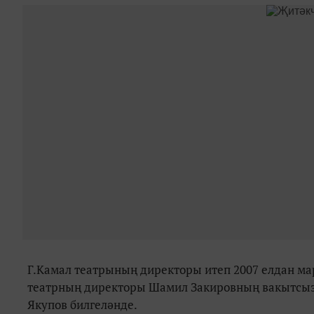
Г.Камал театрының директоры итеп 2007 елдан ма
театрның директоры Шамил Закировның вакытсыз
Якупов билгеләнде.