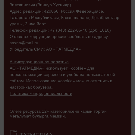
Зиятдинович (Зиннур Хуснияр)
Адрес редакции: 420066, Россия Федерациясе,
Татарстан Республикасы, Казан шәһәре, Декабристлар
урамы, 2 нче йорт
Телефон редакции: +7 (843) 222-05-40 (доб. 1610)
О фактах коррупции просим сообщать по адресу
saxna@mail.ru.
Учредитель СМИ: АО «ТАТМЕДИА»
Антикоррупционная политика
АО «ТАТМЕДИА» использует «cookie»
для
персонализации сервисов и удобства пользователей
сайтом. Использование «cookie» можно отменить в
настройках браузера.
Политика конфиденциальности
Әлеге ресурста 12+ категориясенә карый торган
мәгълүмат булырга мөмкин.