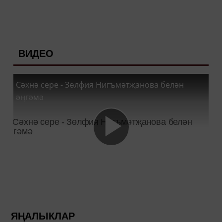
ВИДЕО
Сәхнә сере - Зөлфия Нигъмәтҗанова белән
әңгәмә
ЯҢАЛЫКЛАР