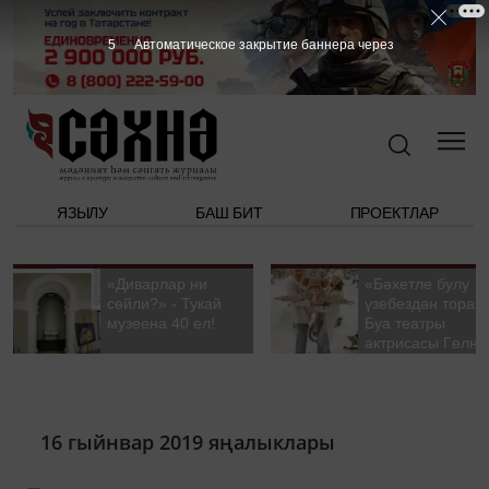
5
Автоматическое закрытие баннера через
ЯЗЫЛУ
БАШ БИТ
ПРОЕКТЛАР
«Диварлар ни
«Бәхетле булу
сөйли?» - Тукай
үзебездән тора».
музеена 40 ел!
Буа театры
актрисасы Гөлна
Гыйззәтуллина-
Гатауллина белә
әңгәмә
16 гыйнвар 2019 яңалыклары