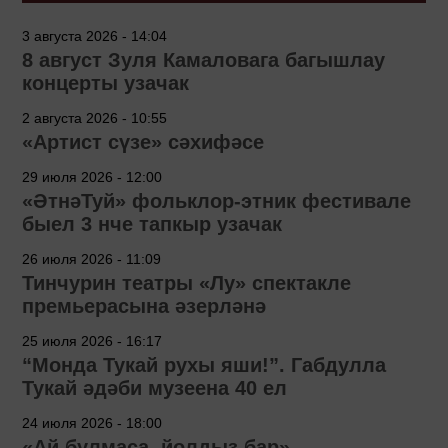
3 августа 2026 - 14:04
8 август Зуля Камаловага багышлау
концерты узачак
2 августа 2026 - 10:55
«Артист сүзе» сәхифәсе
29 июля 2026 - 12:00
«ӘтнәТуй» фольклор-этник фестивале
быел 3 нче тапкыр узачак
26 июля 2026 - 11:09
Тинчурин театры «Лу» спектакле
премьерасына әзерләнә
25 июля 2026 - 16:17
“Монда Тукай рухы яши!”. Габдулла
Тукай әдәби музеена 40 ел
24 июля 2026 - 18:00
«Ай булмаса, йолдыз бар»