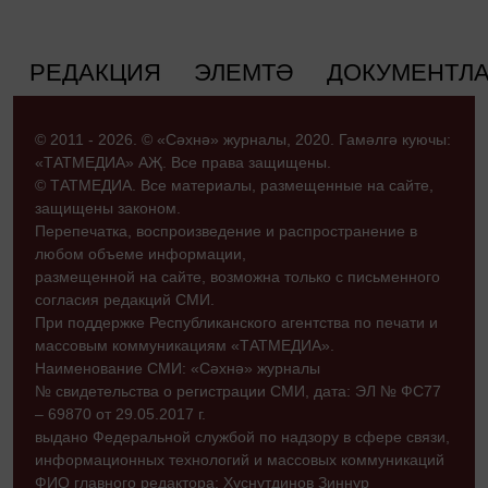
РЕДАКЦИЯ
ЭЛЕМТӘ
ДОКУМЕНТЛ
© 2011 - 2026. © «Сәхнә» журналы, 2020. Гамәлгә куючы:
«ТАТМЕДИА» АҖ. Все права защищены.
© ТАТМЕДИА. Все материалы, размещенные на сайте,
защищены законом.
Перепечатка, воспроизведение и распространение в
любом объеме информации,
размещенной на сайте, возможна только с письменного
согласия редакций СМИ.
При поддержке Республиканского агентства по печати и
массовым коммуникациям «ТАТМЕДИА».
Наименование СМИ: «Сәхнә» журналы
№ свидетельства о регистрации СМИ, дата: ЭЛ № ФС77
– 69870 от 29.05.2017 г.
выдано Федеральной службой по надзору в сфере связи,
информационных технологий и массовых коммуникаций
ФИО главного редактора: Хуснутдинов Зиннур