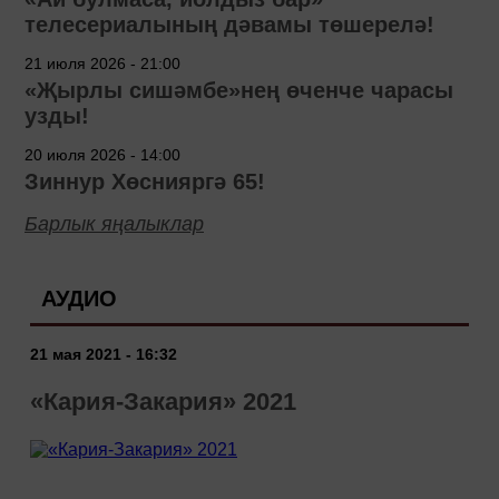
телесериалының дәвамы төшерелә!
21 июля 2026 - 21:00
«Җырлы сишәмбе»нең өченче чарасы
узды!
20 июля 2026 - 14:00
Зиннур Хөснияргә 65!
Барлык яңалыклар
АУДИО
21 мая 2021 - 16:32
«Кария-Закария» 2021