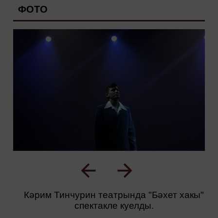
ФОТО
Кәрим Тинчурин театрында "Бәхет хакы"
спектакле куелды.