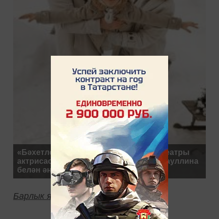
«Бәхетле булу үзебездән тора». Буа театры
актрисасы Гөлназ Гыйззәтуллина-Гатауллина
белән әңгәмә
Барлык язмалар