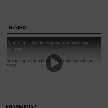
ВИДЕО
Сәхнә сере - Зөлфия Нигъмәтҗанова белән
әңгәмә
ЯҢАЛЫКЛАР