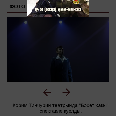
ФОТО
Кәрим Тинчурин театрында "Бәхет хакы"
спектакле куелды.