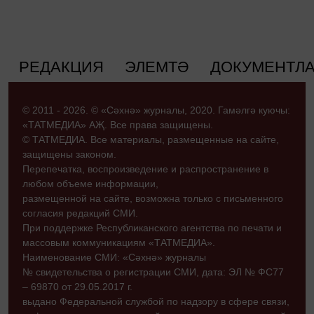
РЕДАКЦИЯ
ЭЛЕМТӘ
ДОКУМЕНТЛ
© 2011 - 2026. © «Сәхнә» журналы, 2020. Гамәлгә куючы:
«ТАТМЕДИА» АҖ. Все права защищены.
© ТАТМЕДИА. Все материалы, размещенные на сайте,
защищены законом.
Перепечатка, воспроизведение и распространение в
любом объеме информации,
размещенной на сайте, возможна только с письменного
согласия редакций СМИ.
При поддержке Республиканского агентства по печати и
массовым коммуникациям «ТАТМЕДИА».
Наименование СМИ: «Сәхнә» журналы
№ свидетельства о регистрации СМИ, дата: ЭЛ № ФС77
– 69870 от 29.05.2017 г.
выдано Федеральной службой по надзору в сфере связи,