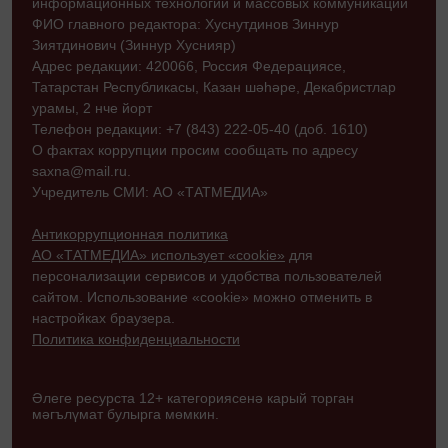
информационных технологий и массовых коммуникаций
ФИО главного редактора: Хуснутдинов Зиннур
Зиятдинович (Зиннур Хуснияр)
Адрес редакции: 420066, Россия Федерациясе,
Татарстан Республикасы, Казан шәһәре, Декабристлар
урамы, 2 нче йорт
Телефон редакции: +7 (843) 222-05-40 (доб. 1610)
О фактах коррупции просим сообщать по адресу
saxna@mail.ru.
Учредитель СМИ: АО «ТАТМЕДИА»
Антикоррупционная политика
АО «ТАТМЕДИА» использует «cookie»
для
персонализации сервисов и удобства пользователей
сайтом. Использование «cookie» можно отменить в
настройках браузера.
Политика конфиденциальности
Әлеге ресурста 12+ категориясенә карый торган
мәгълүмат булырга мөмкин.