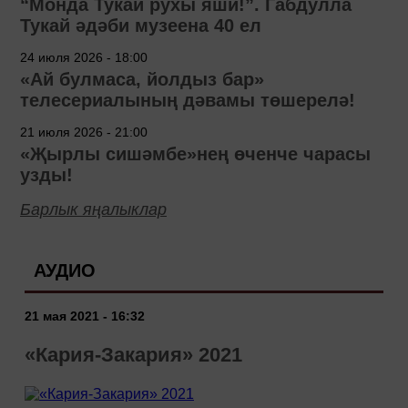
“Монда Тукай рухы яши!”. Габдулла
Тукай әдәби музеена 40 ел
24 июля 2026 - 18:00
«Ай булмаса, йолдыз бар»
телесериалының дәвамы төшерелә!
21 июля 2026 - 21:00
«Җырлы сишәмбе»нең өченче чарасы
узды!
Барлык яңалыклар
АУДИО
21 мая 2021 - 16:32
«Кария-Закария» 2021