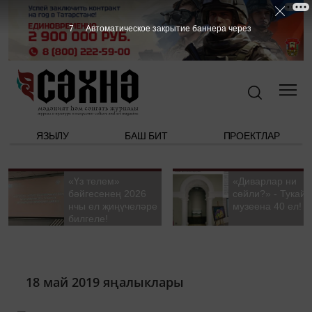
6
Автоматическое закрытие баннера через
ЯЗЫЛУ
БАШ БИТ
ПРОЕКТЛАР
«Үз телем»
«Диварлар ни
бәйгесенең 2026
сөйли?» - Тукай
нчы ел җиңүчеләре
музеена 40 ел!
билгеле!
18 май 2019 яңалыклары