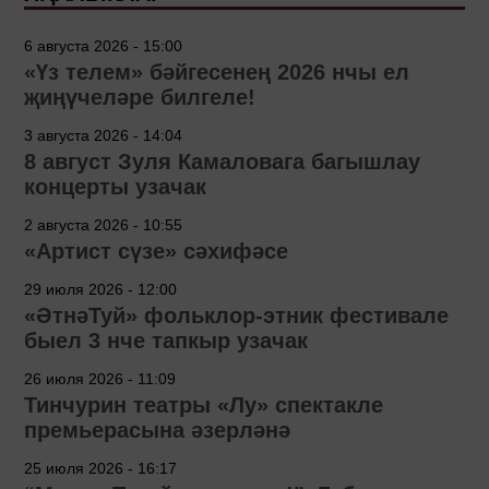
6 августа 2026 - 15:00
«Үз телем» бәйгесенең 2026 нчы ел
җиңүчеләре билгеле!
3 августа 2026 - 14:04
8 август Зуля Камаловага багышлау
концерты узачак
2 августа 2026 - 10:55
«Артист сүзе» сәхифәсе
29 июля 2026 - 12:00
«ӘтнәТуй» фольклор-этник фестивале
быел 3 нче тапкыр узачак
26 июля 2026 - 11:09
Тинчурин театры «Лу» спектакле
премьерасына әзерләнә
25 июля 2026 - 16:17