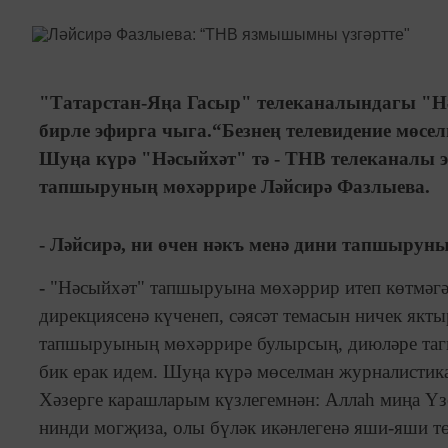
"Татарстан-Яңа Гасыр" телеканалындагы "Н
бирле эфирга чыга.“Безнең телевидение мөсе
Шуңа күрә "Нәсыйхәт" тә - ТНВ телеканалы 
тапшыруның мөхәррире Ләйсирә Фазлыева.
-
Ләйсирә,
ни өчен нәкъ менә дини тапшырун
-
"Нәсыйхәт" тапшыруына мөхәррир итеп көтмәгә
дирекциясенә күченеп, сәясәт темасын ничек як
тапшыруының мөхәррире булырсың, диюләре тагын
бик ерак идем. Шуңа күрә мөселман журналистика
Хәзерге карашларым күзлегемнән: Аллаһ миңа 
нинди могҗиза, олы бүләк икәнлегенә яши-яши 