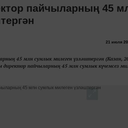
ектор пайчыларның 45 м
тергән
21 июля 20
рның 45 млн сумлык милеген үзләштергән (Казан, 20
 директор пайчыларның 45 млн сумлык күчемсез ми