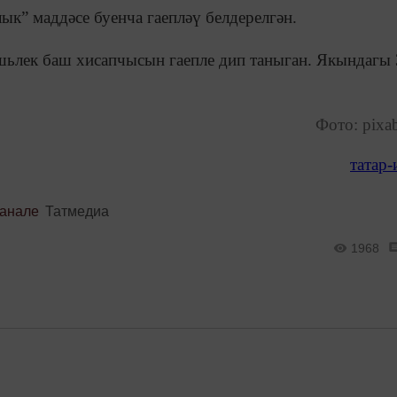
к” маддәсе буенча гаепләү белдерелгән.
шьлек баш хисапчысын гаепле дип таныган. Якындагы 
Фото: pixa
татар
канале
Татмедиа
1968