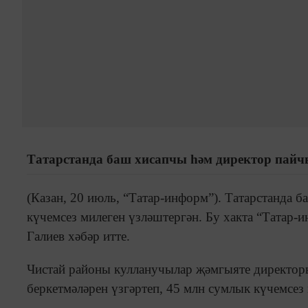
Татарстанда баш хисапчы һәм директор пайч
(Казан, 20 июль, “Татар-информ”). Татарстанда
күчемсез милеген үзләштергән. Бу хакта “Татар-
Галиев хәбәр итте.
Чистай районы кулланучылар җәмгыяте директор
беркетмәләрен үзгәртеп, 45 млн сумлык күчемсез