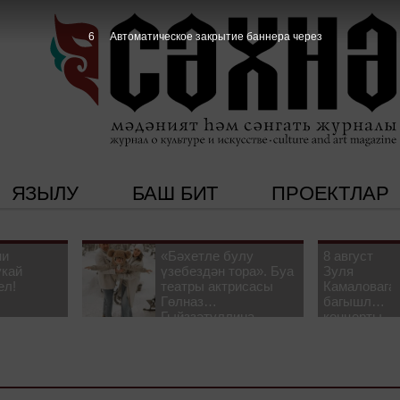
5
Автоматическое закрытие баннера через
ЯЗЫЛУ
БАШ БИТ
ПРОЕКТЛАР
ни
«Бәхетле булу
8 август
укай
үзебездән тора». Буа
Зуля
ел!
театры актрисасы
Камаловага
Гөлназ
багышлау
Гыйззәтуллина-
концерты
Гатауллина белән
узачак
әңгәмә