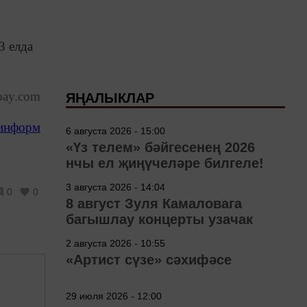
3 елда
bay.com
ЯҢАЛЫКЛАР
-информ
6 августа 2026 - 15:00
«Үз телем» бәйгесенең 2026
нчы ел җиңүчеләре билгеле!
3 августа 2026 - 14:04
0
0
8 август Зуля Камаловага
багышлау концерты узачак
2 августа 2026 - 10:55
«Артист сүзе» сәхифәсе
29 июля 2026 - 12:00