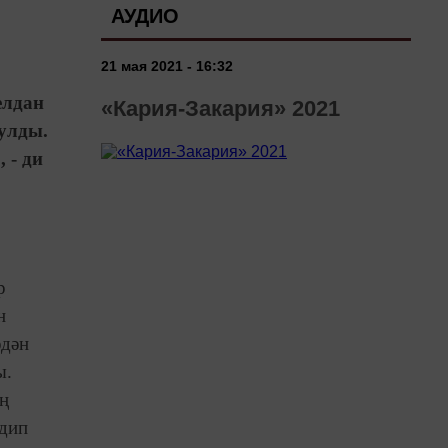
АУДИО
21 мая 2021 - 16:32
елдан
«Кария-Закария» 2021
улды.
 - ди
р
н
әдән
ы.
ң
 дип