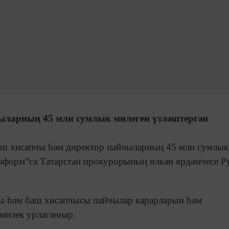
ыларның 45 млн сумлык милеген үзләштергән
 баш хисапчы һәм директор пайчыларның 45 млн сумлык
информ”га Татарстан прокурорының өлкән ярдәмчесе Р
ы һәм баш хисапчысы пайчылар карарларын һәм
 милек урлаганнар.