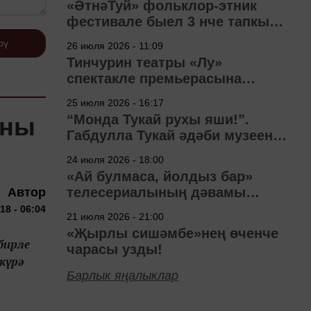
«ӘтнәТуй» фольклор-этник
фестивале быел 3 нче тапкыр
узачак
рү
26 июля 2026 - 11:09
Тинчурин театры «Лу»
спектакле премьерасына
әзерләнә
25 июля 2026 - 16:17
“Монда Тукай рухы яши!”.
мны
Габдулла Тукай әдәби музеена
40 ел
24 июля 2026 - 18:00
«Ай булмаса, йолдыз бар»
телесериалының дәвамы
Автор
төшерелә!
18 - 06:04
21 июля 2026 - 21:00
«Җырлы сишәмбе»нең өченче
бирле
чарасы узды!
күрә
Барлык яңалыклар