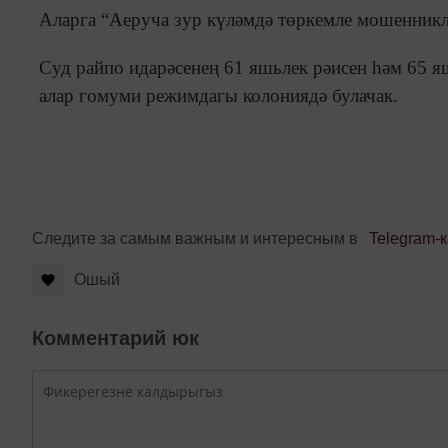
Аларга “Аеруча зур күләмдә төркемле мошенниклы
Суд райпо идарәсенең 61 яшьлек рәисен һәм 65 я
алар гомуми режимдагы колониядә булачак.
Следите за самым важным и интересным в
Telegram-
Ошый
Комментарий юк