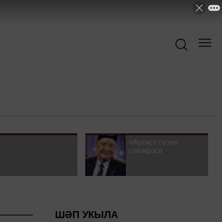
«Артист сүзе»
сәхифәсе
ШӘП УКЫЛА