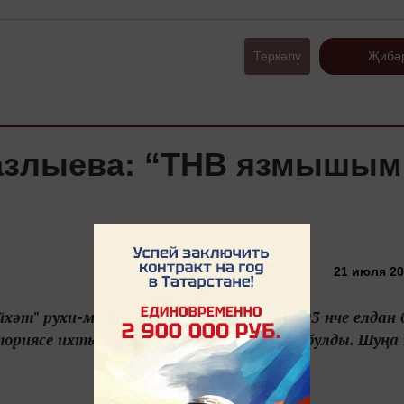
Теркәлү
Җибә
Фазлыева: “ТНВ язмышы
21 июля 20
хәт" рухи-мәгърифәтчел тапшыруы 2003 нче елдан 
иториясе ихтыяҗларына гел игътибарлы булды. Шуңа 