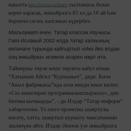
вакытта
сылтамасы белән
http://teorius.ru/timer/
кереп карасак, инкыйразга 85 ел да 10 ай һәм
берничә сәгать калганын күрербез.
Мәгълүмат өчен.
Татар классик язучысы
Гаяз Исхакый 2002 елда татар халкының
киләчәге турында кайгыртып «Ике йөз елдан
соң инкыйраз» исемле әсәрен иҗат итә.
Таймерны төрле кеше төрлечә кабул иткән.
“Хатыным Айгөл “Куркыныч”, диде. Кичә
“Акыл фабрикасы”нда әллә нинди кеше килеп:
«Сез кешеләрне программалыштырасыз», дип
битемә кычкырды”, - ди Илдар “Татар-информ”
хәбәрчесенә. Ул әлеге проектны шаяртулы
кисәтү, хәтта, шаяртып куркыту максатыннан
эшләнүен әйтә. Илдар Әюпов үзе инкыйразга