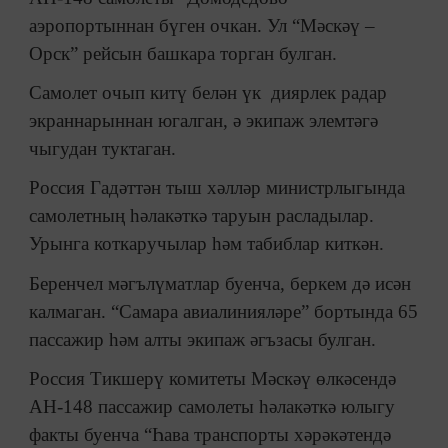
аэропортыннан бүген очкан. Ул “Мәскәү –
Орск” рейсын башкара торган булган.
Самолет очып китү белән үк диярлек радар
экраннарыннан югалган, ә экипаж элемтәгә
чыгудан туктаган.
Россия Гадәттән тыш хәлләр министрлыгында
самолетның һәлакәткә таруын расладылар.
Урынга коткаручылар һәм табиблар киткән.
Беренчел мәгълүматлар буенча, беркем дә исән
калмаган. “Самара авиалинияләре” бортында 65
пассажир һәм алты экипаж әгъзасы булган.
Россия Тикшерү комитеты Мәскәү өлкәсендә
АН-148 пассажир самолеты һәлакәткә юлыгу
факты буенча “Һава транспорты хәрәкәтендә