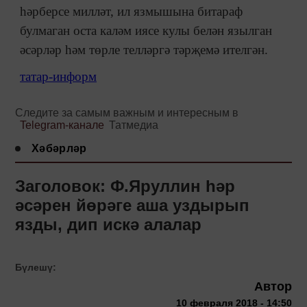
һәрберсе милләт, ил язмышына битараф
булмаган оста каләм иясе кулы белән язылган
әсәрләр һәм төрле телләргә тәрҗемә ителгән.
татар-информ
Следите за самым важным и интересным в
Telegram-канале
Татмедиа
Хәбәрләр
Заголовок: Ф.Яруллин һәр
әсәрен йөрәге аша уздырып
язды, дип искә алалар
Бүлешү:
Автор
10 февраля 2018 - 14:50