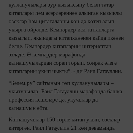
кулланучылары зур кызыксыну белән татар
китаплары һәм әсәрләреннән алынган кызыклы
өзекләр һәм цитаталарны көн дә көтеп алып
укырга өйрәнде. Кемнәрдер исә, китапларга
кызыгып, якындагы китапханәнең кайда икәнен
белде. Кемнәрдер китапларны интернеттан
эзләде. Ә кемнәрдер марафонда
катнашучылардан сорап торып, соңрак әлеге
китапларны укып чыкты”, - ди Раил Гатауллин.
“Белем.ру” сайтының төп кулланучылары –
укытучылар. Раил Гатауллин марафонда башка
профессия кешеләре дә, укучылар да
катнашуын әйтә.
Катнашучылар 150 төрле китап укып, өзекләр
китергән. Раил Гатауллин 21 көн дәвамында