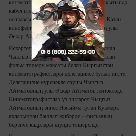
кинематографистлары белән очрашу вакытында
кабул ителгән. Бу хакта “Татаркино”
оешмасының матбугат үзәге хәбәр итә. Казан
кинофестиваленә Чыңгыз Айтматовның улы
Әскар Айтматов та чакырулы.
Искәртеп узабыз, шушы көннәрдә Казанда
Чыңгыз Айтматовның 90 еллыгы уңаеннан
фильм төшерү максаты белән Кыргызстан
кинематографистлары делегациясе булып китте.
Делегацияне күренекле язучы Чыңгыз
Айтматовның улы Әскар Айтматов җитәкләде.
Кинематографистлар үз эшләрен Чыңгыз
Айтматовның әнисе Нәгыймә туган Кукмара
якларыннан башлап җибәрде – фильмның
беренче кадрлары шунда төшерелде.