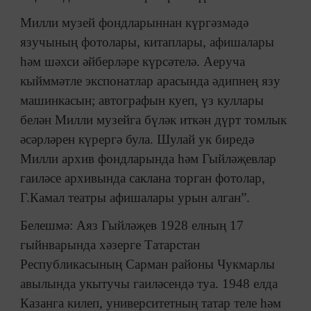
Милли музей фондларыннан күргәзмәдә
язучының фотолары, китаплары, афишалары
һәм шәхси әйберләре күрсәтелә. Аеруча
кыйммәтле экспонатлар арасында әдипнең язу
машинкасын; автографын куеп, үз куллары
белән Милли музейга бүләк иткән дүрт томлык
әсәрләрен күрергә була. Шулай ук биредә
Милли архив фондларында һәм Гыйләҗевлар
гаиләсе архивында саклана торган фотолар,
Г.Камал театры афишалары урын алган”.
Белешмә: Аяз Гыйләҗев 1928 елның 17
гыйнварында хәзерге Татарстан
Республикасының Сарман районы Чукмарлы
авылында укытучы гаиләсендә туа. 1948 елда
Казанга килеп, университетның татар теле һәм