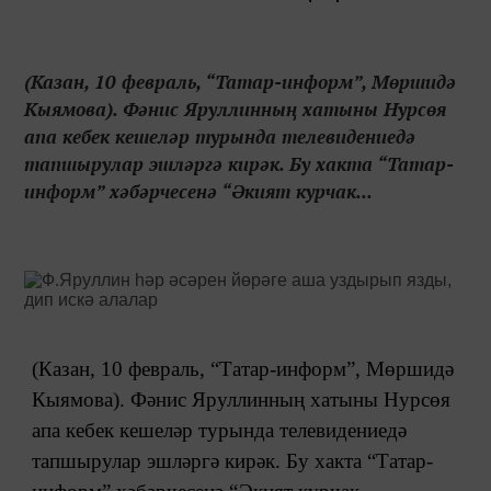
(Казан, 10 февраль, “Татар-информ”, Мөршидә
Кыямова). Фәнис Яруллинның хатыны Нурсөя
апа кебек кешеләр турында телевидениедә
тапшырулар эшләргә кирәк. Бу хакта “Татар-
информ” хәбәрчесенә “Әкият курчак...
(Казан, 10 февраль, “Татар-информ”, Мөршидә
Кыямова). Фәнис Яруллинның хатыны Нурсөя
апа кебек кешеләр турында телевидениедә
тапшырулар эшләргә кирәк. Бу хакта “Татар-