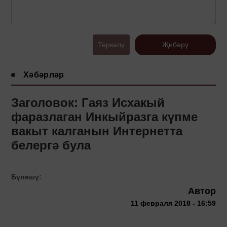
Теркәлү
Җибәрү
Хәбәрләр
Заголовок: Гаяз Исхакый
фаразлаган Инкыйразга күпме
вакыт калганын Интернетта
белергә була
Бүлешү:
Автор
11 февраля 2018 - 16:59