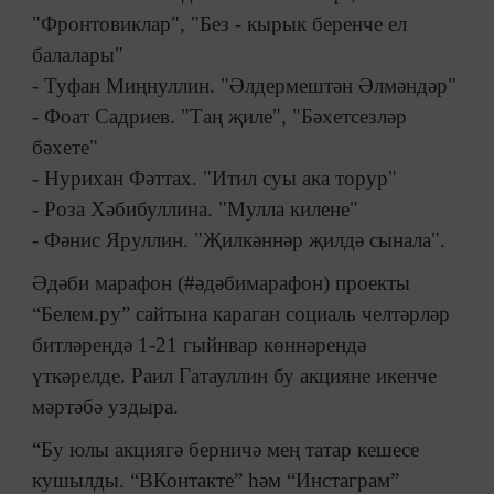
"Фронтовиклар", "Без - кырык беренче ел
балалары"
- Туфан Миңнуллин. "Әлдермештән Әлмәндәр"
- Фоат Садриев. "Таң җиле", "Бәхетсезләр
бәхете"
- Нурихан Фәттах. "Итил суы ака торур"
- Роза Хәбибуллина. "Мулла килене"
- Фәнис Яруллин. "Җилкәннәр җилдә сынала".
Әдәби марафон (#әдәбимарафон) проекты
“Белем.ру” сайтына караган социаль челтәрләр
битләрендә 1-21 гыйнвар көннәрендә
үткәрелде. Раил Гатауллин бу акцияне икенче
мәртәбә уздыра.
“Бу юлы акциягә берничә мең татар кешесе
кушылды. “ВКонтакте” һәм “Инстаграм”