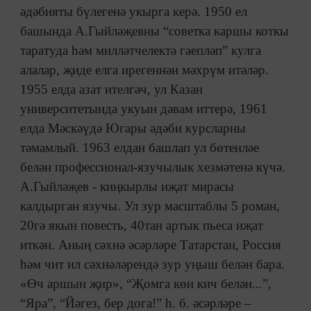
әдәбияты бүлегенә укырга керә. 1950 ел
башында А.Гыйләҗевны “советка каршы коткы
таратуда һәм милләтчелектә гаепләп” кулга
алалар, җиде елга ирегеннән мәхрүм итәләр.
1955 елда азат ителгәч, ул Казан
университетында укуын дәвам иттерә, 1961
елда Мәскәүдә Югары әдәби курсларны
тәмамлый. 1963 елдан башлап ул бөтенләе
белән профессионал-язучылык хезмәтенә күчә.
А.Гыйләҗев - киңкырлы иҗат мирасы
калдырган язучы. Ул зур масштаблы 5 роман,
20гә якын повесть, 40тан артык пьеса иҗат
иткән. Аның сәхнә әсәрләре Татарстан, Россия
һәм чит ил сәхнәләрендә зур уңыш белән бара.
«Өч аршын җир», “Җомга көн кич белән...”,
“Яра”, “Йәгез, бер дога!” һ. б. әсәрләре –