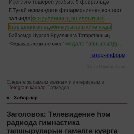
Исегезгә төшереп узабыз: 9 февральдә
Г.Тукай исемендәге филармониянең концерт
залында
Ф.Яруллинның 80 еллыгына
багышланган әдәби-музыкаль кичә узды
.
Бәйрәмдә Нурсөя Яруллинага Татарстанның
медале тапшырылды
“Фидакарь хезмәте өчен”
.
татар-информ
Фото: Рамиль Гали
Следите за самым важным и интересным в
Telegram-канале
Татмедиа
Хәбәрләр
Заголовок: Телевидение һәм
радиода гимнастика
тапшыруларын гамәлгә куярга