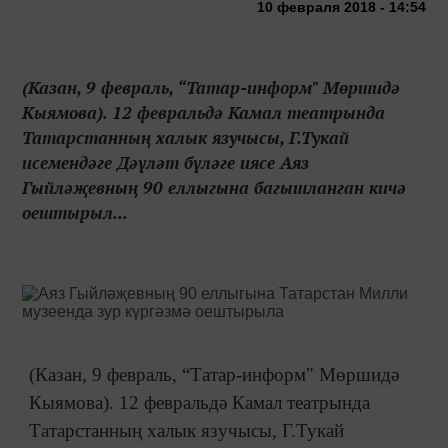
10 февраля 2018 - 14:54
(Казан, 9 февраль, “Татар-информ" Мөршидә
Кыямова). 12 февральдә Камал театрында
Татарстанның халык язучысы, Г.Тукай
исемендәге Дәүләт бүләге иясе Аяз
Гыйләҗевның 90 еллыгына багышланган кичә
оештырыл...
(Казан, 9 февраль, “Татар-информ" Мөршидә
Кыямова). 12 февральдә Камал театрында
Татарстанның халык язучысы, Г.Тукай