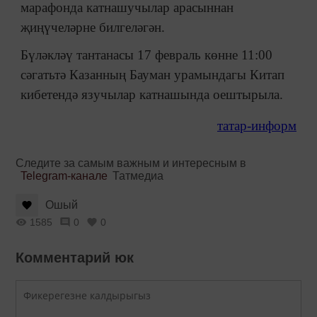
марафонда катнашучылар арасыннан
җиңүчеләрне билгеләгән.
Бүләкләү тантанасы 17 февраль көнне 11:00
сәгатьтә Казанның Бауман урамындагы Китап
кибетендә язучылар катнашында оештырыла.
татар-информ
Следите за самым важным и интересным в
Telegram-канале
Татмедиа
Ошый
1585
0
0
Комментарий юк