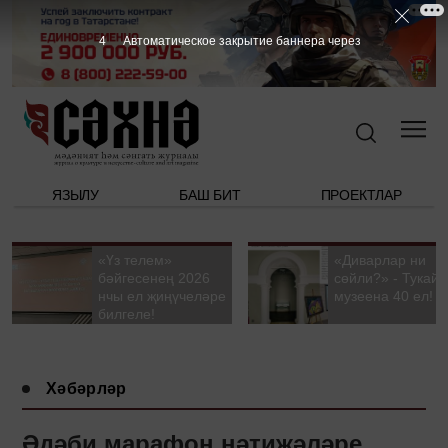
3
Автоматическое закрытие баннера через
ЯЗЫЛУ
БАШ БИТ
ПРОЕКТЛАР
«Үз телем»
«Диварлар ни
бәйгесенең 2026
сөйли?» - Тукай
нчы ел җиңүчеләре
музеена 40 ел!
билгеле!
Хәбәрләр
Әдәби марафон нәтиҗәләре