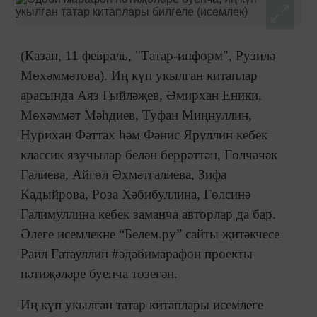
(Казан, 11 февраль, "Татар-информ", Рузилә
Мөхәммәтова). Иң күп укылган китаплар
арасында Аяз Гыйләҗев, Әмирхан Еники,
Мөхәммәт Мәһдиев, Туфан Миңнуллин,
Нурихан Фәттах һәм Фәнис Яруллин кебек
классик язучылар белән беррәттән, Гөлчәчәк
Галиева, Айгөл Әхмәтгалиева, Зифа
Кадыйрова, Роза Хәбибуллина, Гөлсинә
Галимуллина кебек заманча авторлар да бар.
Әлеге исемлекне “Белем.ру” сайты җитәкчесе
Раил Гатауллин #әдәбимарафон проекты
нәтиҗәләре буенча төзегән.
Иң күп укылган татар китаплары исемлеге