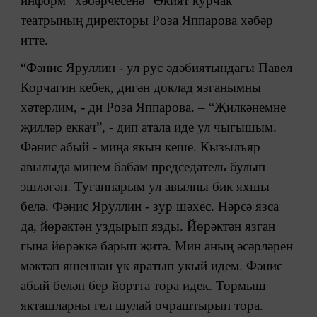
информ” хәбәрчесенә “Әкият курчак
театрының директоры Роза Яппарова хәбәр
итте.
“Фәнис Яруллин - ул рус әдәбиятындагы Павел
Корчагин кебек, дигән доклад язганымны
хәтерлим, - ди Роза Яппарова. – “Җилкәнемне
җилләр еккач”, - дип атала иде ул чыгышым.
Фәнис абый - миңа якын кеше. Кызылъяр
авылыда минем бабам председатель булып
эшләгән. Туганнарым ул авылны бик яхшы
белә. Фәнис Яруллин - зур шәхес. Нәрсә язса
да, йөрәктән уздырып язды. Йөрәктән язган
гына йөрәккә барып җитә. Мин аның әсәрләрен
мәктәп яшеннән үк яратып укый идем. Фәнис
абый белән бер йортта тора идек. Тормыш
якташларны гел шулай очраштырып тора.