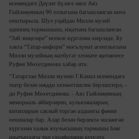
исемендәге Дәүләт бүләге иясе Аяз
Гыйләҗевның 90 еллыгына багышланган кичә
оештырыла. Шул уңайдан Милли музей
әдипнең тормышына, иҗатына багышланган
“Зәй энҗеләре” исемле күргәзмә әзерләде. Бу
хакта “Татар-информ” мәгълүмат агентлыгына
Милли музейның матбугат хезмәте җитәкчесе
Руфия Мөхетдинова хәбәр итә.
“Татарстан Милли музеен Г.Камал исемендәге
театр белән иҗади хезмәттәшлек берләштерә, -
ди Руфия Мөхетдинова. - Аяз Гыйләҗевның
мемориаль әйберләрен, кулъязмаларын,
китапларын саклый торган алдынгы фәнни
оешмалар бар. Алар белән берлектә эшләнгән
күргәзмә халык язучысының тормышы һәм
иҗатындагы төп сәхифәләрне күрсәтә.