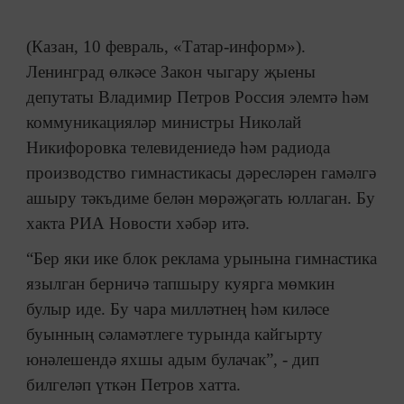
(Казан, 10 февраль, «Татар-информ»).
Ленинград өлкәсе Закон чыгару җыены
депутаты Владимир Петров Россия элемтә һәм
коммуникацияләр министры Николай
Никифоровка телевидениедә һәм радиода
производство гимнастикасы дәресләрен гамәлгә
ашыру тәкъдиме белән мөрәҗәгать юллаган. Бу
хакта РИА Новости хәбәр итә.
“Бер яки ике блок реклама урынына гимнастика
язылган берничә тапшыру куярга мөмкин
булыр иде. Бу чара милләтнең һәм киләсе
буынның сәламәтлеге турында кайгырту
юнәлешендә яхшы адым булачак”, - дип
билгеләп үткән Петров хатта.