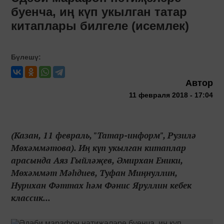
буенча, иң күп укылган татар
китаплары билгеле (исемлек)
Бүлешү:
Автор
11 февраля 2018 - 17:04
(Казан, 11 февраль, "Татар-информ", Рузилә
Мөхәммәтова). Иң күп укылган китаплар
арасында Аяз Гыйләҗев, Әмирхан Еники,
Мөхәммәт Мәһдиев, Туфан Миңнуллин,
Нурихан Фәттах һәм Фәнис Яруллин кебек
классик...