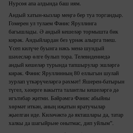
Нурсөя апа алдында баш иям.
Андый хатын-кызлар меңгә бер туа торгандыр.
Гомерен ул тулаем Фәнис Яруллинга
багышлады. Ә андый кешеләр тормышта бик
кирәк. Андыйлардан без үрнәк алырга тиеш.
Үсеп килүче буынга нәкъ менә шундый
шәхесләр өлге булып тора. Телевидениедә
андый кешеләр турында тапшырулар эшләргә
кирәк. Фәнис Яруллинның 80 еллыгын шулай
зурлап үткәрүчеләргә рәхмәт! Яшерен-батырын
түгел, хәзерге вакытта талантлы кешеләргә дә
игътибар җитми. Бәйрәмгә Фәнис абыйны
хөрмәт иткән, аның иҗатын яратучылар
җыелган иде. Киләчәктә дә якташлары да, татар
халкы да шагыйрьне онытмас, дип уйлым”.