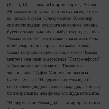
(Казан, 10 февраль, «Татар-информ», Рузилә
Мөхәммәтова). Камал театры сәхнәсендә утыз
ел чамасы барган “Әлдермештән Әлмәндәр”
спектакле яңадан куелырга мөмкинме һәм аны
бүгенге тамашачы ничек кабул итәр иде - кичә
"Камал мәктәбе" театр тамашачысы мәктәбенә
килүчеләр шушы сорауларга җавап эзләде.
Камал театрының Кече залында үткән "Камал
мәктәбе"нең икенче дәресендә “Татар-информ”
хәбдәрчеләре дә катнашты. Тамашачы
экраннардан “Туфан Миңнуллин пьесасы
буенча куелган “Әлдермештән Әлмәндәр”
спектакленең видеоверсиясен карады, артистлар
белән аралашты һәм фикер алышуда катнашты.
“Әлдермештән Әлмәндәр” – татар драматургы