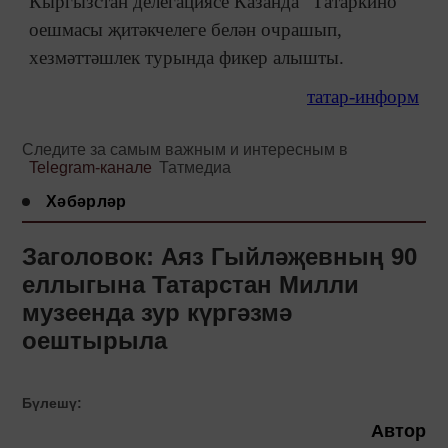
Кыргызстан делегациясе Казанда “Татаркино”
оешмасы җитәкчелеге белән очрашып,
хезмәттәшлек турында фикер алышты.
татар-информ
Следите за самым важным и интересным в
Telegram-канале
Татмедиа
Хәбәрләр
Заголовок: Аяз Гыйләҗевның 90
еллыгына Татарстан Милли
музеенда зур күргәзмә
оештырыла
Бүлешү:
Автор