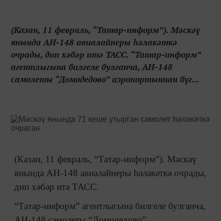
(Казан, 11 февраль, “Татар-информ”). Мәскәү
янында АН-148 авиалайнеры һәлакәткә
очрады, дип хәбәр итә ТАСС. “Татар-информ”
агентлыгына билгеле булганча, АН-148
самолеты “Домодедово” аэропортыннан бүг...
(Казан, 11 февраль, “Татар-информ”). Мәскәү
янында АН-148 авиалайнеры һәлакәткә очрады,
дип хәбәр итә ТАСС.
“Татар-информ” агентлыгына билгеле булганча,
АН-148 самолеты “Домодедово”