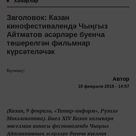
Хәбәрләр
Заголовок: Казан
кинофестивалендә Чыңгыз
Айтматов әсәрләре буенча
төшерелгән фильмнар
күрсәтеләчәк
Бүлешү:
Автор
10 февраля 2018 - 14:57
(Казан, 9 февраль, «Татар-информ», Рузилә
Мөхәммәтова). Быел XIV Казан халыкара
мөселман киносы фестивалендә Чыңгыз
Айтматовның әсәрләре буенча куелган