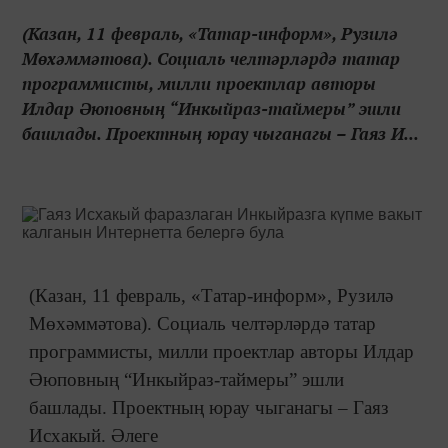
(Казан, 11 февраль, «Татар-информ», Рузилә
Мөхәммәтова). Социаль челтәрләрдә татар
программисты, милли проектлар авторы
Илдар Әюповның “Инкыйраз-таймеры” эшли
башлады. Проектның юрау чыганагы – Гаяз И...
(Казан, 11 февраль, «Татар-информ», Рузилә
Мөхәммәтова). Социаль челтәрләрдә татар
программисты, милли проектлар авторы Илдар
Әюповның “Инкыйраз-таймеры” эшли
башлады. Проектның юрау чыганагы – Гаяз
Исхакый. Әлеге