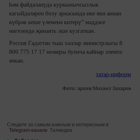
һәм файдалануда куркынычсызлык
кагыйдәләрен бозу аркасында ике яки аннан
күбрәк кеше үлеменә китерү” маддәсе
нигезендә җинаять эше кузгаткан.
Россия Гадәттән тыш хәлләр министрлыгы 8
800 775 17 17 номеры буенча кайнар элемтә
ачкан.
татар-информ
Фото: архив/Михаил Захаров
Следите за самым важным и интересным в
Telegram-канале
Татмедиа