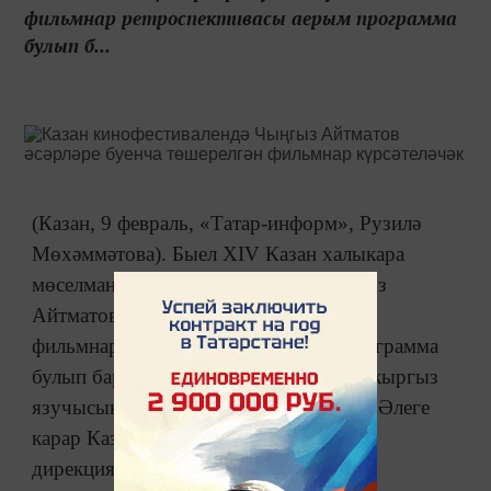
фильмнар ретроспективасы аерым программа
булып б...
(Казан, 9 февраль, «Татар-информ», Рузилә
Мөхәммәтова). Быел XIV Казан халыкара
мөселман киносы фестивалендә Чыңгыз
Айтматовның әсәрләре буенча куелган
фильмнар ретроспективасы аерым программа
булып барачак. Программа күренекле кыргыз
язучысының 90 еллыгына багышлана. Әлеге
карар Казан халыкара кинофестивале
дирекциясенең Кыргызстан