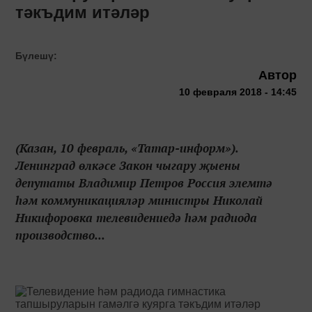
тәкъдим итәләр
Бүлешү:
Автор
10 февраля 2018 - 14:45
(Казан, 10 февраль, «Татар-информ»).
Ленинград өлкәсе Закон чыгару җыены
депутаты Владимир Петров Россия элемтә
һәм коммуникацияләр министры Николай
Никифоровка телевидениедә һәм радиода
производство...