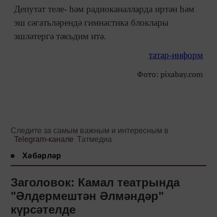
Депутат теле- һәм радиоканалларда иртән һәм
эш сәгатьләрендә гимнастика блоклары
эшләтергә тәкъдим итә.
татар-информ
Фото: pixabay.com
Следите за самым важным и интересным в
Telegram-канале
Татмедиа
Хәбәрләр
Заголовок: Камал театрында
"Әлдермештән Әлмәндәр"
күрсәтелде