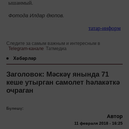
ышанмый.
Фотода Илдар Әюпов.
татар-информ
Следите за самым важным и интересным в
Telegram-канале
Татмедиа
Хәбәрләр
Заголовок: Мәскәү янында 71
кеше утырган самолет һәлакәткә
очраган
Бүлешү:
Автор
11 февраля 2018 - 16:25