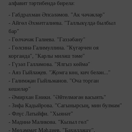
алфавит тәртибендә бирелә:
- Габдрахман Әпсәләмов. "Ак чәчәкләр"
- Айгөл Әхмәтгалиева. "Таллыкүлдә былбыл
бар"
- Гөлчәчәк Галиева. "Газзәбану"
- Гөлсинә Галимуллина. "Күгәрчен оя
корганда", "Карлы миләш тәме"
- Гүзәл Галләмова. "Ялгыз көймә"
- Аяз Гыйләҗев. "Җомга көн, кич белән..."
- Галимҗан Гыйльманов. "Оча торган
кешеләр"
- Әмирхан Еники. "Әйтелмәгән васыять"
- Зифа Кадыйрова. "Сагынырсың, мин булмам"
- Флүс Латыйфи. "Хыянәт"
- Мәдинә Маликова. "Кызыл гөл"
- Мөхәммәт Мәһдиев. "Бәхилләшү",