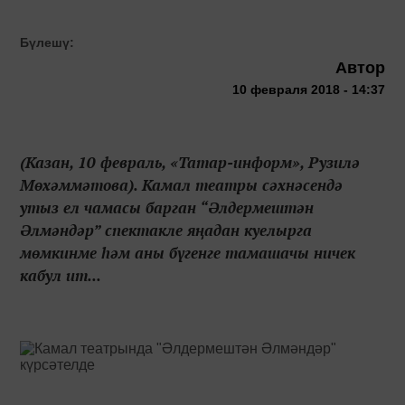
Бүлешү:
Автор
10 февраля 2018 - 14:37
(Казан, 10 февраль, «Татар-информ», Рузилә
Мөхәммәтова). Камал театры сәхнәсендә
утыз ел чамасы барган “Әлдермештән
Әлмәндәр” спектакле яңадан куелырга
мөмкинме һәм аны бүгенге тамашачы ничек
кабул ит...