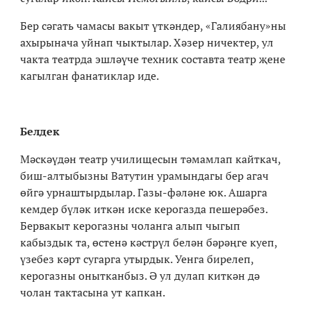
Бер сәгать чамасы вакыт үткәндер, «Галиябану»ны
ахырынача уйнап чыктылар. Хәзер ничектер, ул
чакта театрда эшләүче техник составта театр җене
кагылган фанатиклар иде.
Белдек
Мәскәүдән театр училищесын тәмамлап кайткач,
биш-алтыбызны Ватутин урамындагы бер агач
өйгә урнаштырдылар. Газы-фәләне юк. Ашарга
кемдер бүләк иткән иске керогазда пешерәбез.
Бервакыт керогазны чоланга алып чыгып
кабыздык та, өстенә кәстрүл белән бәрәңге куеп,
үзебез кәрт сугарга утырдык. Уенга бирелеп,
керогазны онытканбыз. Ә ул дулап киткән дә
чолан тактасына ут капкан.