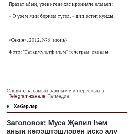
Празат абый, үзенə генə хас иронияле елмаеп:
– Ə үзем мин беркем түгел, – дип өстəп куйды.
«Сәхнә», 2012, №6 (июнь)
Фото: "Татармультфильм" телеграм-каналы
Следите за самым важным и интересным в
Telegram-канале
Татмедиа
Хәбәрләр
Заголовок: Муса Җәлил һәм
аның көрәштәшләрен искә алу