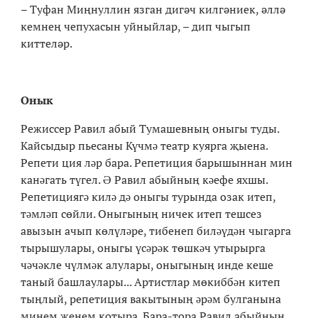
– Туфан Миңнуллин язган дигәч килгәниек, әллә
кемнең чепухасын уйныйлар, – дип чыгып
киттеләр.
Онык
Режиссер Равил абый Тумашевның оныгы туды.
Кайсыдыр пьесаны Күчмə театр куярга җыена.
Репети ция лəр бара. Репетиция барышыннан мин
канəгать түгел. Ə Равил абыйның кəефе яхшы.
Репетициягə килə дə оныгы турында озак итеп,
тəмлəп сөйли. Оныгының ничек итеп тешсез
авызын ачып көлүлəре, тибенеп билəүдəн чыгарга
тырышулары, оныгы үсəрəк төшкəч утырырга
чəчəкле чүлмəк алулары, оныгының инде кеше
таный башлаулары... Артистлар мөкиббəн китеп
тыңлый, репетиция вакытының əрəм булганына
минем җенем котыра. Бара-тора Равил абыйның