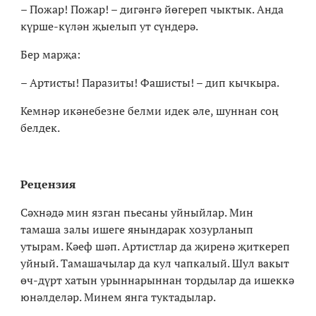
– Пожар! Пожар! – дигәнгә йөгереп чыктык. Анда
күрше-күлән җыелып ут сүндерә.
Бер марҗа:
– Артисты! Паразиты! Фашисты! – дип кычкыра.
Кемнәр икәнебезне белми идек әле, шуннан соң
белдек.
Рецензия
Сәхнәдә мин язган пьесаны уйныйлар. Мин
тамаша залы ишеге янындарак хозурланып
утырам. Кәеф шәп. Артистлар да җиренә җиткереп
уйный. Тамашачылар да кул чапкалый. Шул вакыт
өч-дүрт хатын урыннарыннан тордылар да ишеккә
юнәлделәр. Минем янга туктадылар.