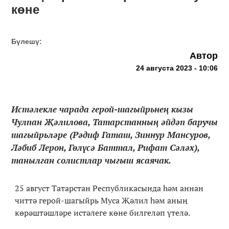
көне
Бүлешү:
Автор
24 августа 2023 - 10:06
Истәлекле чарада герой-шагыйрьнең кызы
Чулпан Җәлилова, Татарстанның әйдәп баручы
шагыйрьләре (Рәдиф Гаташ, Зиннур Мансуров,
Ләбиб Лерон, Гөлүсә Баттал, Рифат Сәләх),
танылган солистлар чыгыш ясаячак.
25 август Татарстан Республикасында һәм аннан
читтә герой-шагыйрь Муса Җәлил һәм аның
көрәштәшләре истәлеге көне билгеләп үтелә.