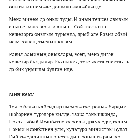
оныгы минем əче дошманыма əйлəнде.
Менə минем дə онык туды. И аның тешсез авызын
ачып елмаюлары, и аның... Сөйлисе килə
кешелəргə оныгым турында, ярый əле Равил абый
искə төшеп, тыелып калам.
Равил абыйның оныклары, үсеп, менə дигəн
кешелəр булдылар. Куанычка, теге чакта спектакль
дə бик уңышлы булган иде.
Мин кем?
Театр белəн кайсыдыр шəһəргə гастрольгə бардык.
Шəһəрнең түрəлəре килде. Үзара танышканда,
Празат абый Исəнбəтне «атаклы драматург, галим
Нəкый Исəнбəтнең улы, культура министры Булат
Гыйззəтуллинның энесе» дип таныштырдылар.