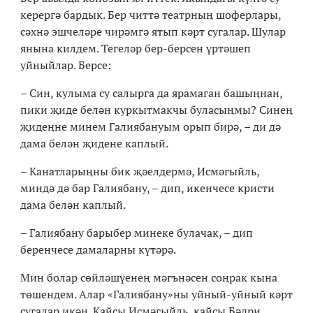
керергә бардык. Бер читтә театрның шоферлары,
сәхнә эшчеләре чирәмгә ятып кәрт сугалар. Шулар
янына килдем. Тегеләр бер-берсен үртәшеп
уйныйлар. Берсе:
– Син, кулыма су салырга да ярамаган башыңнан,
пики җиде белән куркытмакчы буласыңмы? Синең
җидеңне минем Галиябануым орып бирә, – ди дә
дама белән җидене каплый.
– Канатларыңны бик җәелдермә, Исмәгыйль,
миндә дә бар Галиябану, – дип, икенчесе кристи
дама белән каплый.
– Галиябану барыбер минеке булачак, – дип
беренчесе дамаларны күтәрә.
Мин болар сөйләшүенең мәгънәсен соңрак кына
төшендем. Алар «Галиябану»ны уйный-уйный кәрт
сугалар икән. Кайсы Исмәгыйль, кайсы Бәдри...