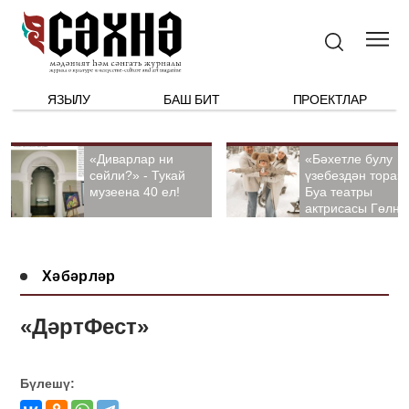
ЯЗЫЛУ
БАШ БИТ
ПРОЕКТЛАР
«Диварлар ни
«Бәхетле булу
сөйли?» - Тукай
үзебездән тора».
музеена 40 ел!
Буа театры
актрисасы Гөлна
Гыйззәтуллина-
Гатауллина белә
әңгәмә
Хәбәрләр
«ДәртФест»
Бүлешү: