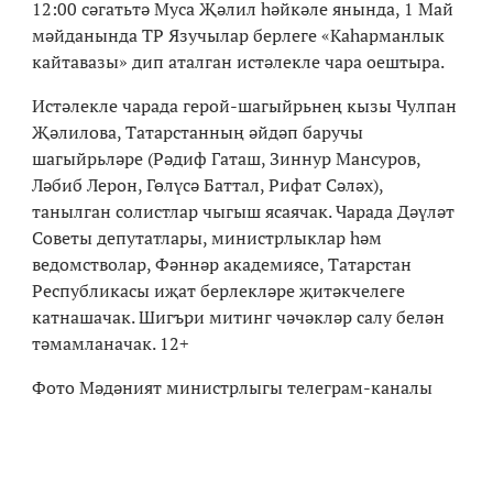
12:00 сәгатьтә Муса Җәлил һәйкәле янында, 1 Май
мәйданында ТР Язучылар берлеге «Каһарманлык
кайтавазы» дип аталган истәлекле чара оештыра.
Истәлекле чарада герой-шагыйрьнең кызы Чулпан
Җәлилова, Татарстанның әйдәп баручы
шагыйрьләре (Рәдиф Гаташ, Зиннур Мансуров,
Ләбиб Лерон, Гөлүсә Баттал, Рифат Сәләх),
танылган солистлар чыгыш ясаячак. Чарада Дәүләт
Советы депутатлары, министрлыклар һәм
ведомстволар, Фәннәр академиясе, Татарстан
Республикасы иҗат берлекләре җитәкчелеге
катнашачак. Шигъри митинг чәчәкләр салу белән
тәмамланачак. 12+
Фото Мәдәният министрлыгы телеграм-каналы