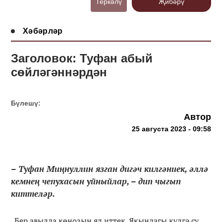
Теркәлү
Җибәрү
Хәбәрләр
Заголовок: Туфан абый
сөйләгәннәрдән
Бүлешү:
Автор
25 августа 2023 - 09:58
– Туфан Миңнуллин язган дигәч килгәниек, әллә
кемнең чепухасын уйныйлар, – дип чыгып
киттеләр.
Бер авылда көнозын ял иттек. Якындагы күлгә су