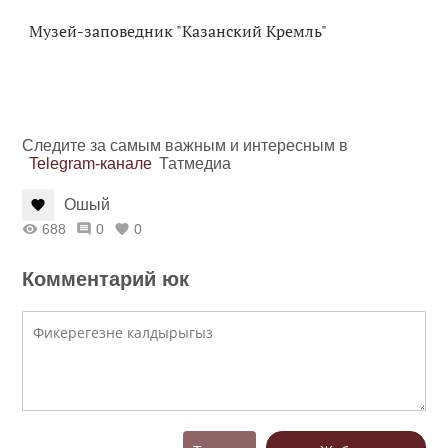
Музей-заповедник "Казанский Кремль"
Следите за самым важным и интересным в
Telegram-канале
Татмедиа
Ошый
688
0
0
Комментарий юк