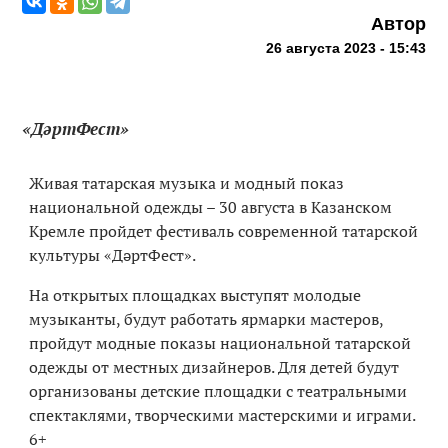
Автор
26 августа 2023 - 15:43
«ДәртФест»
Живая татарская музыка и модный показ
национальной одежды – 30 августа в Казанском
Кремле пройдет фестиваль современной татарской
культуры «ДәртФест».
На открытых площадках выступят молодые
музыканты, будут работать ярмарки мастеров,
пройдут модные показы национальной татарской
одежды от местных дизайнеров. Для детей будут
организованы детские площадки с театральными
спектаклями, творческими мастерскими и играми.
6+