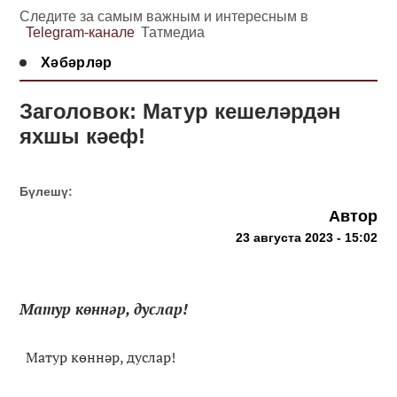
Следите за самым важным и интересным в
Telegram-канале
Татмедиа
Хәбәрләр
Заголовок: Матур кешеләрдән
яхшы кәеф!
Бүлешү:
Автор
23 августа 2023 - 15:02
Матур көннәр, дуслар!
Матур көннәр, дуслар!