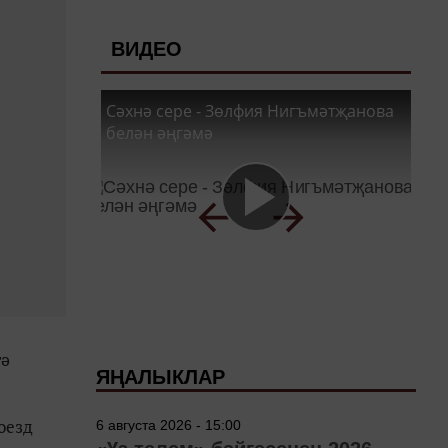
ВИДЕО
Сәхнә сере - Зөлфия Нигъмәтҗанова
белән әңгәмә
гә
ЯҢАЛЫКЛАР
оезд
6 августа 2026 - 15:00