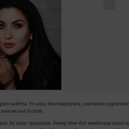
ып кайтты. Ул анда Москвариумга, анатомик күргәзмә
лмәгән хәл булган.
дым. Бу инде традиция. Хәзер төне буе көнбагыш ашап п