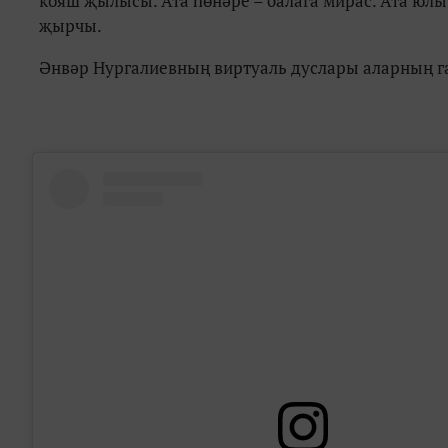
кояш җылысы. Ата һөнәре – балага мирас. Ата юлы 
җырчы.
Әнвәр Нургалиевның виртуаль дуслары аларның г