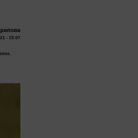
арипова
21 - 15:07
шты.