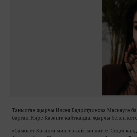
Танылган җырчы Илсөя Бәдретдинова Мәскәүгә бар
барган. Кире Казанга кайтканда, җырчы белән көте
«Самолет Казанга минсез кайтып китте. Соңга кал