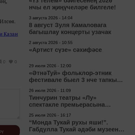
«Үз телем» бәйгесенең 2026
әң,
нчы ел җиңүчеләре билгеле!
3 августа 2026 - 14:04
 Илсөя.
8 август Зуля Камаловага
багышлау концерты узачак
и Казан
2 августа 2026 - 10:55
«Артист сүзе» сәхифәсе
0
0
29 июля 2026 - 12:00
«ӘтнәТуй» фольклор-этник
фестивале быел 3 нче тапкыр
узачак
26 июля 2026 - 11:09
Тинчурин театры «Лу»
спектакле премьерасына
әзерләнә
25 июля 2026 - 16:17
“Монда Тукай рухы яши!”.
Габдулла Тукай әдәби музеена
рү