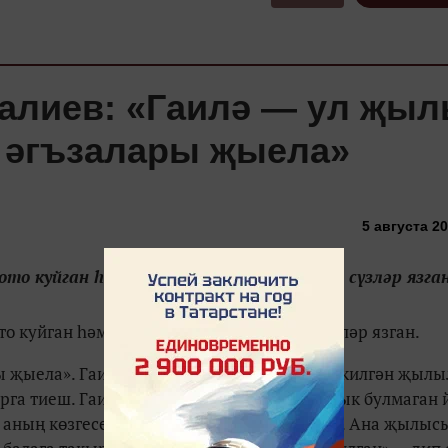
галиев: «Гаилә — ул җы
ң әгъзалары җыела»
5 августа 20
то куйган һәм гаилә турында «акыллы» сүзләр язган
о куйган һәм гаилә турында «акыллы» сүзләр язган.
ы җыела». Гаилә никадәр нык булса, аннан килгән җыл
га тиеш. Гаилә ул – йорт кебек, ә нигезе нык булмаган 
– аның көзгесе. Ана куены туннан җылырак. Ана җылыс