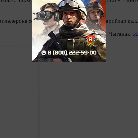
балага такыр. Ата-ананы тыңлаган адәм булган», – дип 
аиләләренә сокланулары турында комментарийлар кал
Чыганак:
И