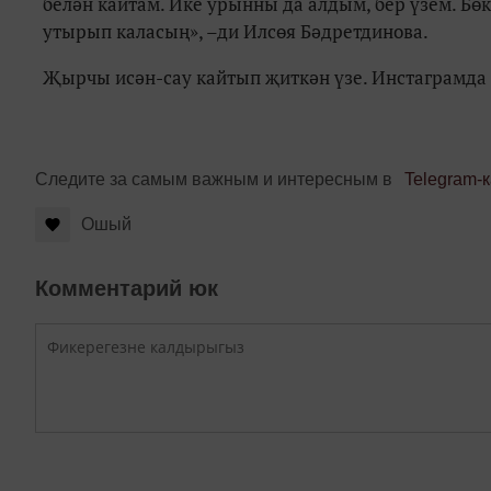
белән кайтам. Ике урынны да алдым, бер үзем. Б
утырып каласың», –ди Илсөя Бәдретдинова.
Җырчы исән-сау кайтып җиткән үзе. Инстаграмда х
Следите за самым важным и интересным в
Telegram-
Ошый
Комментарий юк