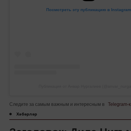
Посмотреть эту публикацию в Instagram
Публикация от Анвар Нургалиев (@anvar_nurgal
Следите за самым важным и интересным в
Telegram-
Хәбәрләр