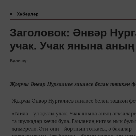
Хәбәрләр
Заголовок: Әнвәр Нур
учак. Учак янына аны
Бүлешү:
Җырчы Әнвәр Нургалиев гаиләсе белән төшкән фо
Җырчы Әнвәр Нургалиев гаиләсе белән төшкән фот
«Гаилә – ул җылы учак. Учак янына аның әгъзалар
та шулкадәр көчле була. Гаиләнең нигезе нык булыр
җимерелә. Әти-әни – йортның тоткасы, ә балалар 