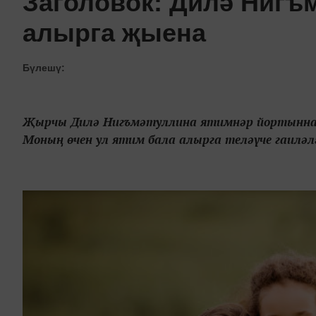
Заголовок: Дилә Нигъ
алырга җыена
Бүлешү:
Җырчы Дилә Нигъмәтуллина ятимнәр йортыннан 
Моның өчен ул ятим бала алырга теләүче гаиләл