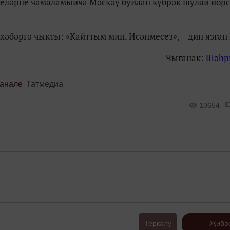
өкеләрне чамаламыйча Мәскәү буйлап күбрәк шулай йөрс
әбәргә чыкты: «Кайттым мин. Исәнмесез», – дип язган
Чыганак:
Шәһр
канале
Татмедиа
10654
Теркәлү
Җибә