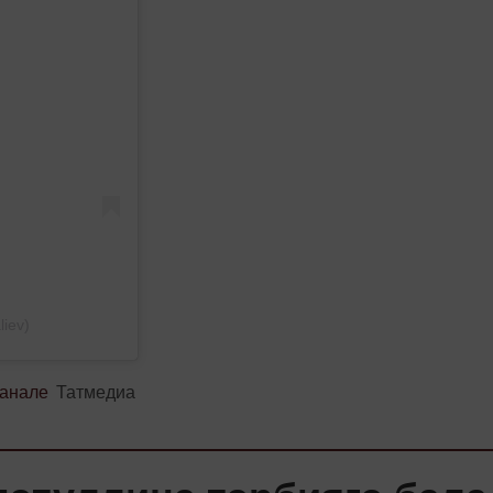
iev)
канале
Татмедиа