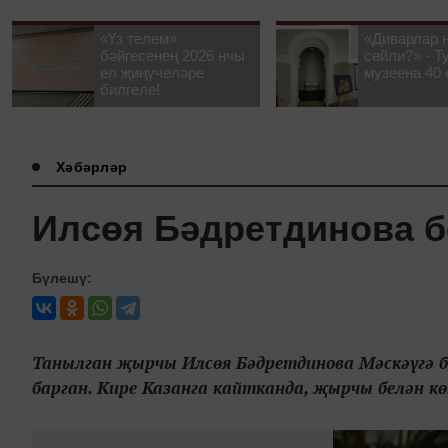
«Үз телем»
«Диварлар 
бәйгесенең 2026 нчы
сөйли?» - Т
ел җиңүчеләре
музеена 40 
билгеле!
Хәбәрләр
Илсөя Бәдретдинова б
Бүлешү:
Танылган җырчы Илсөя Бәдретдинова Мәскәүгә б
барган. Кире Казанга кайтканда, җырчы белән кө