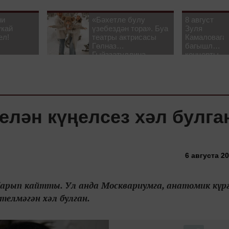
ни
«Бәхетле булу
8 август
укай
үзебездән тора». Буа
Зуля
ел!
театры актрисасы
Камаловага
Гөлназ
багышлау
Гыйззәтуллина-
концерты
Гатауллина белән
узачак
әңгәмә
елән күңелсез хәл булга
6 августа 20
арып кайтты. Ул анда Москвариумга, анатомик күр
телмәгән хәл булган.