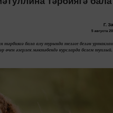
мәтуллина тәрбиягә бала
Г. З
5 августа 20
тәрбиягә бала алу турында теләге белән уртакла
әр өчен әзерлек мәктәбендә курсларда белем туплый.