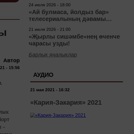
40 ел
24 июля 2026 - 18:00
«Ай булмаса, йолдыз бар»
телесериалының дәвамы
төшерелә!
лы
21 июля 2026 - 21:00
«Җырлы сишәмбе»нең өченче
чарасы узды!
Барлык яңалыклар
Автор
21 - 15:56
АУДИО
.
21 мая 2021 - 16:32
«Кария-Закария» 2021
ылык
йорт
ы –