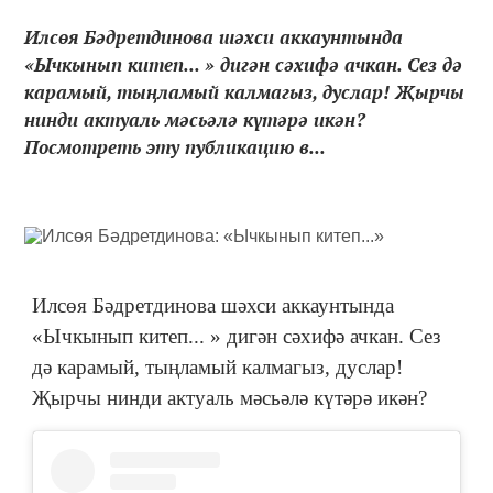
Илсөя Бәдретдинова шәхси аккаунтында
«Ычкынып китеп... » дигән сәхифә ачкан. Сез дә
карамый, тыңламый калмагыз, дуслар! Җырчы
нинди актуаль мәсьәлә күтәрә икән?
Посмотреть эту публикацию в...
Илсөя Бәдретдинова шәхси аккаунтында
«Ычкынып китеп... » дигән сәхифә ачкан. Сез
дә карамый, тыңламый калмагыз, дуслар!
Җырчы нинди актуаль мәсьәлә күтәрә икән?