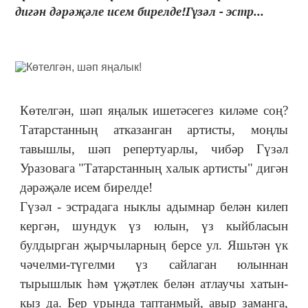
дигән дәрәҗәле исем бирелде!Гүзәл - эстр...
Көтелгән, шәп яңалык ишетәсегез киләме соң?
Татарстанның атказанган артисты, моңлы
тавышлы, шәп репертуарлы, чибәр Гүзәл
Уразовага "Татарстанның халык артисты" дигән
дәрәҗәле исем бирелде!
Гүзәл - эстрадага ныклы адымнар белән килеп
кергән, шундук үз юлын, үз кыйбласын
булдырган җырчыларның берсе ул. Яшьтән үк
чәчелми-түгелми үз сайлаган юлыннан
тырышлык һәм үҗәтлек белән атлаучы хатын-
кыз да. Бер урында таптанмый, авыр заманга,