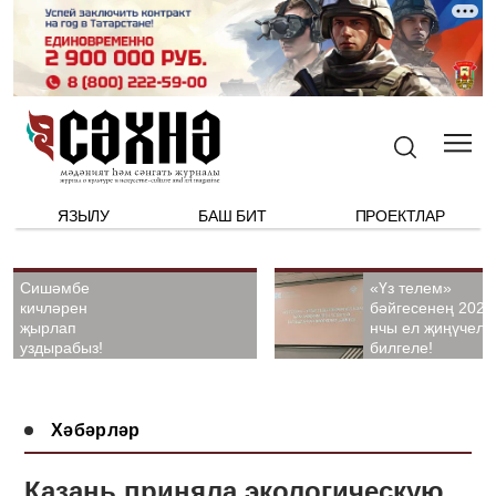
ЯЗЫЛУ
БАШ БИТ
ПРОЕКТЛАР
Сишәмбе
«Үз телем»
кичләрен
бәйгесенең 2026
җырлап
нчы ел җиңүчелә
уздырабыз!
билгеле!
Хәбәрләр
Казань приняла экологическую