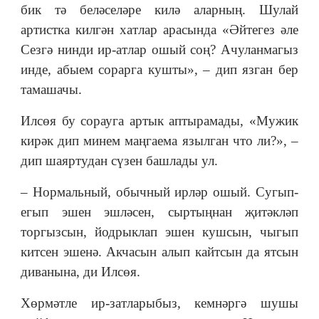
бик тә беләселәре килә аларның. Шулай
артистка килгән хатлар арасында «Әйтегез әле
Сезгә нинди ир-атлар ошый соң? Ачуланмагыз
инде, абыем сорарга кушты», – дип язган бер
тамашачы.
Илсөя бу сорауга артык аптырамады, «Мужик
кирәк дип минем маңгаема язылган что ли?», –
дип шаяртудан сүзен башлады ул.
– Нормальный, обычный ирләр ошый. Сугып-
егып эшен эшләсен, сыртыңнан җитәкләп
торгызсын, йодрыклап эшен кушсын, чыгып
китсен эшенә. Акчасын алып кайтсын да ятсын
диванына, ди Илсөя.
Хөрмәтле ир-затларыбыз, кемнәргә шушы