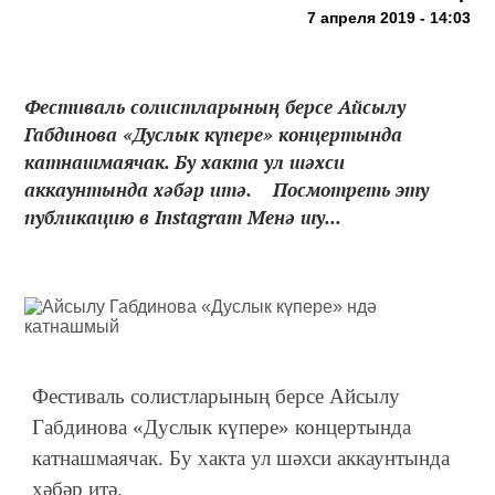
7 апреля 2019 - 14:03
Фестиваль солистларының берсе Айсылу
Габдинова «Дуслык күпере» концертында
катнашмаячак. Бу хакта ул шәхси
аккаунтында хәбәр итә. Посмотреть эту
публикацию в Instagram Менә шу...
Фестиваль солистларының берсе Айсылу
Габдинова «Дуслык күпере» концертында
катнашмаячак. Бу хакта ул шәхси аккаунтында
хәбәр итә.