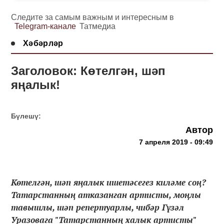
Следите за самым важным и интересным в
Telegram-канале
Татмедиа
Хәбәрләр
Заголовок: Көтелгән, шәп
яңалык!
Бүлешү:
Автор
7 апреля 2019 - 09:49
Көтелгән, шәп яңалык ишетәсегез киләме соң?
Татарстанның атказанган артисты, моңлы
тавышлы, шәп репертуарлы, чибәр Гүзәл
Уразовага "Татарстанның халык артисты"