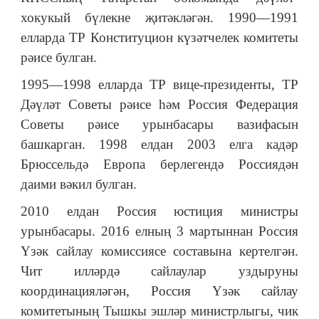
хокукый бүлекне җитәкләгән. 1990—1991
елларда ТР Конституцион күзәтчелек комитеты
рәисе булган.
1995—1998 елларда ТР вице-президенты, ТР
Дәүләт Советы рәисе һәм Россия Федерация
Советы рәисе урынбасары вазифасын
башкарган. 1998 елдан 2003 елга кадәр
Брюссельдә Европа берлегендә Россиядән
даими вәкил булган.
2010 елдан Россия юстиция министры
урынбасары. 2016 елның 3 мартыннан Россия
Үзәк сайлау комиссиясе составына кертелгән.
Чит илләрдә сайлаулар уздыруны
координацияләгән, Россия Үзәк сайлау
комитетының Тышкы эшләр министрлыгы, чик