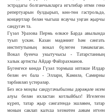
эстрадагы болганчыкларга игътибар итми генә
репертуарын булдырып, көн-төн гастрольдә,
концертлар белән чыгыш ясаучы уңган җырчы
сандугач та.
Гүзәл Уразова Пермь өлкәсе Барда авылында
туып үскән. Казан мәдәният һәм сәнгать
институтының вокал бүлеген тәмамлаган.
Вокал буенча укытучысы - Татарстанның
халык артисты Айдар Фәйзрахманов.
Бүгенгесе көндә Гүзәл тормыш иптәше Илдар
белән өч бала - Эллари, Камилә, Самирны
тәрбияләп үстерәләр.
Без исә моңлы сандугачыбызны дәрәҗәле исем
алуы белән ихластан котлыйбыз! Игелеген
күреп, татар җыр сәнгатендә эшләвен, татар
моңын саклап калуда хезмәтен дәвам итүен