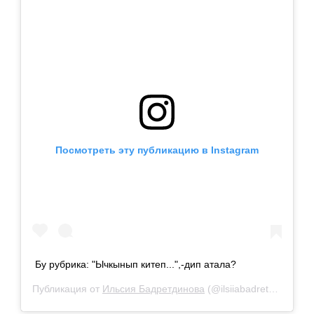
Посмотреть эту публикацию в Instagram
Бу рубрика: "Ычкынып китеп...",-дип атала?
Публикация от
Ильсия Бадретдинова
(@ilsiiabadretdinova)
7