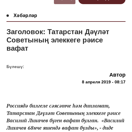
Хәбәрләр
Заголовок: Татарстан Дәүләт
Советының элеккеге рәисе
вафат
Бүлешү:
Автор
8 апреля 2019 - 08:17
Россиядә билгеле сәясәтче һәм дипломат,
Татарстан Дәүләт Советының элеккеге рәисе
Василий Лихачев бүген вафат булган. «Василий
Лихачев 68нче яшендә вафат булды», - диде