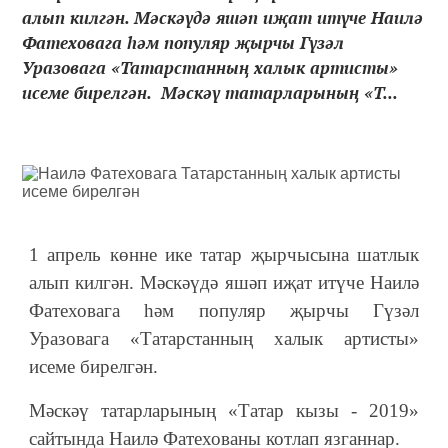
алып килгән. Мәскәүдә яшәп иҗат итүче Наилә
Фатеховага һәм популяр җырчы Гүзәл
Уразовага «Татарстанның халык артисты»
исеме бирелгән. Мәскәү татарларының «Т...
1 апрель көнне ике татар җырчысына шатлык
алып килгән. Мәскәүдә яшәп иҗат итүче Наилә
Фатеховага һәм популяр җырчы Гүзәл
Уразовага «Татарстанның халык артисты»
исеме бирелгән.
Мәскәү татарларының
«
Татар кызы - 2019»
сайтында Наилә Фатехованы котлап язганнар.