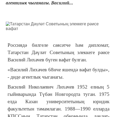
агентлык чыганагы. Василий...
Россиядә билгеле сәясәтче һәм дипломат,
Татарстан Дәүләт Советының элеккеге рәисе
Василий Лихачев бүген вафат булган.
«Василий Лихачев 68нче яшендә вафат булды»,
- диде агентлык чыганагы.
Василий Николаевич Лихачев 1952 елның 5
гыйнварында Түбән Новгородта туган. 1975
елда Казан университетының юридик
факультетын тәмамлаган. 1988—1990 елларда
КПССның Татарстан обкомында дәүләт-