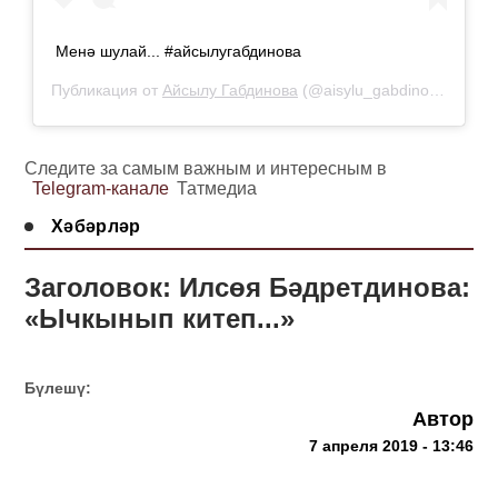
Менә шулай... #айсылугабдинова
Публикация от
Айсылу Габдинова
(@aisylu_gabdinova)
6 Апр
Следите за самым важным и интересным в
Telegram-канале
Татмедиа
Хәбәрләр
Заголовок: Илсөя Бәдретдинова:
«Ычкынып китеп...»
Бүлешү:
Автор
7 апреля 2019 - 13:46