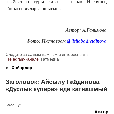
сыйфатлар туры килә – тизрәк Илсөянең
йөрәген яуларга ашыгыгыз.
Автор: А.Галимова
Фото: Инстаграм
@ilsiiabadretdinova
Следите за самым важным и интересным в
Telegram-канале
Татмедиа
Хәбәрләр
Заголовок: Айсылу Габдинова
«Дуслык күпере» ндә катнашмый
Бүлешү:
Автор