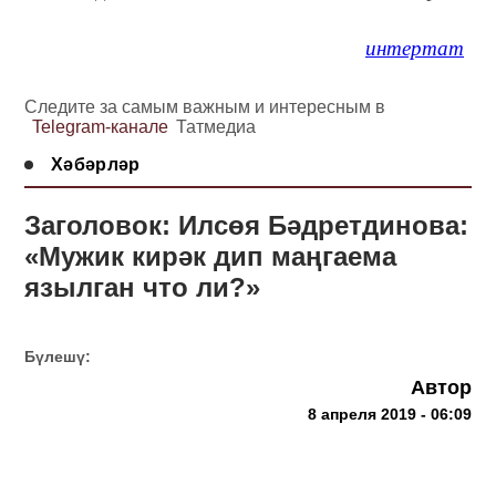
интертат
Следите за самым важным и интересным в
Telegram-канале
Татмедиа
Хәбәрләр
Заголовок: Илсөя Бәдретдинова:
«Мужик кирәк дип маңгаема
язылган что ли?»
Бүлешү:
Автор
8 апреля 2019 - 06:09