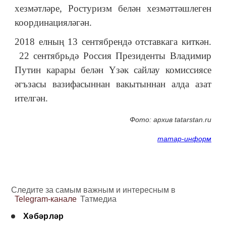
хезмәтләре, Ростуризм белән хезмәттәшлеген
координацияләгән.
2018 елның 13 сентябрендә отставкага киткән.
22 сентябрьдә Россия Президенты Владимир
Путин карары белән Үзәк сайлау комиссиясе
әгъзасы вазифасыннан вакытыннан алда азат
ителгән.
Фото: архив tatarstan.ru
татар-информ
Следите за самым важным и интересным в
Telegram-канале
Татмедиа
Хәбәрләр