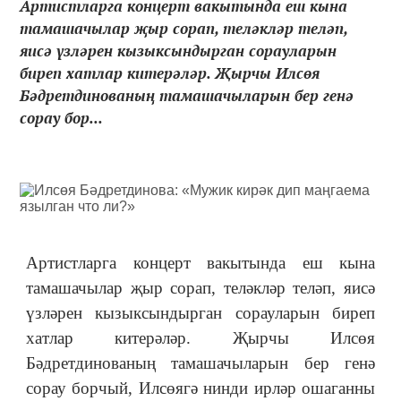
Артистларга концерт вакытында еш кына
тамашачылар җыр сорап, теләкләр теләп,
яисә үзләрен кызыксындырган сорауларын
биреп хатлар китерәләр. Җырчы Илсөя
Бәдретдинованың тамашачыларын бер генә
сорау бор...
Артистларга концерт вакытында еш кына
тамашачылар җыр сорап, теләкләр теләп, яисә
үзләрен кызыксындырган сорауларын биреп
хатлар китерәләр. Җырчы Илсөя
Бәдретдинованың тамашачыларын бер генә
сорау борчый, Илсөягә нинди ирләр ошаганны