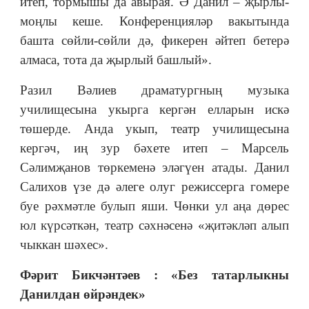
итеп, тормышы да авырая. Ә Данил – җырлы-
моңлы кеше. Конференцияләр вакытында
башта сөйли-сөйли дә, фикерен әйтеп бетерә
алмаса, тота да җырлый башлый».
Разил Вәлиев драматургның музыка
училищесына укырга кергән елларын искә
төшерде. Анда укып, театр училищесына
кергәч, иң зур бәхете итеп – Марсель
Сәлимҗанов төркеменә эләгүен атады. Данил
Салихов үзе дә әлеге олуг режиссерга гомере
буе рәхмәтле булып яши. Чөнки ул аңа дөрес
юл күрсәткән, театр сәхнәсенә «җитәкләп алып
чыккан шәхес».
Фәрит Бикчәнтәев : «Без татарлыкны
Данилдан өйрәндек»