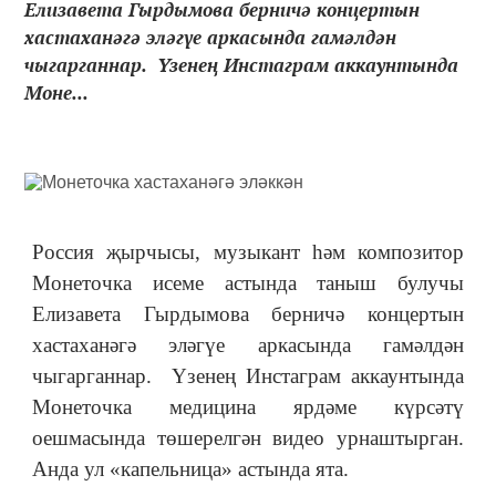
Елизавета Гырдымова берничә концертын
хастаханәгә эләгүе аркасында гамәлдән
чыгарганнар. Үзенең Инстаграм аккаунтында
Моне...
Россия җырчысы, музыкант һәм композитор
Монеточка исеме астында таныш булучы
Елизавета Гырдымова берничә концертын
хастаханәгә эләгүе аркасында гамәлдән
чыгарганнар. Үзенең Инстаграм аккаунтында
Монеточка медицина ярдәме күрсәтү
оешмасында төшерелгән видео урнаштырган.
Анда ул «капельница» астында ята.