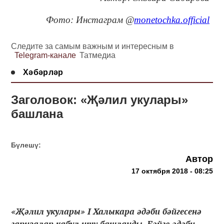
Фото: Инстаграм @
monetochka.official
Следите за самым важным и интересным в
Telegram-канале
Татмедиа
Хәбәрләр
Заголовок: «Җәлил укулары»
башлана
Бүлешү:
Автор
17 октября 2018 - 08:25
«Җәлил укулары» I Халыкара әдәби бәйгесенә
гаризалар кабул итү башланды. Бәйге әдәби