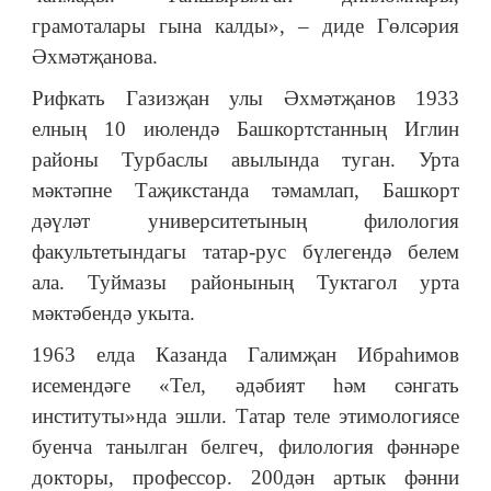
грамоталары гына калды», – диде Гөлсәрия
Әхмәтҗанова.
Рифкать Газизҗан улы Әхмәтҗанов 1933
елның 10 июлендә Башкортстанның Иглин
районы Турбаслы авылында туган. Урта
мәктәпне Таҗикстанда тәмамлап, Башкорт
дәүләт университетының филология
факультетындагы татар-рус бүлегендә белем
ала. Туймазы районының Туктагол урта
мәктәбендә укыта.
1963 елда Казанда Галимҗан Ибраһимов
исемендәге «Тел, әдәбият һәм сәнгать
институты»нда эшли. Татар теле этимологиясе
буенча танылган белгеч, филология фәннәре
докторы, профессор. 200дән артык фәнни