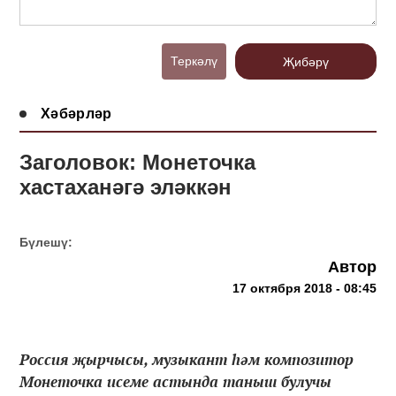
Теркәлү
Җибәрү
Хәбәрләр
Заголовок: Монеточка
хастаханәгә эләккән
Бүлешү:
Автор
17 октября 2018 - 08:45
Россия җырчысы, музыкант һәм композитор
Монеточка исеме астында таныш булучы