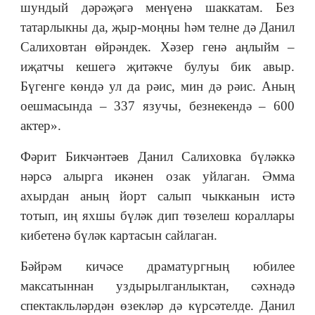
шундый дәрәҗәгә менүенә шаккатам. Без
татарлыкны да, җыр-моңны һәм телне дә Данил
Салиховтан өйрәндек. Хәзер генә аңлыйм –
иҗатчы кешегә җитәкче булуы бик авыр.
Бүгенге көндә ул да рәис, мин дә рәис. Аның
оешмасында – 337 язучы, безнекендә – 600
актер».
Фәрит Бикчәнтәев Данил Салиховка бүләккә
нәрсә алырга икәнен озак уйлаган. Әмма
ахырдан аның йорт салып чыкканын истә
тотып, иң яхшы бүләк дип төзелеш кораллары
кибетенә бүләк картасын сайлаган.
Бәйрәм кичәсе драматургның юбилее
максатыннан уздырылганлыктан, сәхнәдә
спектакльләрдән өзекләр дә күрсәтелде. Данил