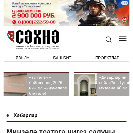
ЯЗЫЛУ
БАШ БИТ
ПРОЕКТЛАР
«Үз телем»
«Диварлар ни
бәйгесенең 2026
сөйли?» - Тукай
нчы ел җиңүчеләре
музеена 40 ел!
билгеле!
Хәбәрләр
Минзәлә театрга нигез салучы