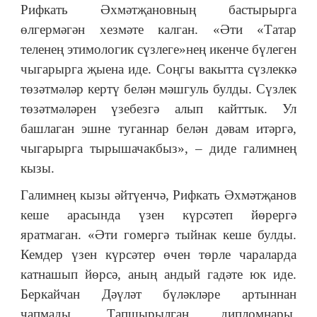
Рифкать Әхмәтҗановның бастырырга
өлгермәгән хезмәте калган. «Әти «Татар
теленең этимологик сүзлеге»нең икенче бүлеген
чыгарырга җыена иде. Соңгы вакытта сүзлеккә
төзәтмәләр кертү белән мәшгуль булды. Сүзлек
төзәтмәләрен үзебезгә алып кайттык. Ул
башлаган эшне туганнар белән дәвам итәргә,
чыгарырга тырышачакбыз», – диде галимнең
кызы.
Галимнең кызы әйтүенчә, Рифкать Әхмәтҗанов
кеше арасында үзен күрсәтеп йөрергә
яратмаган. «Әти гомергә тыйнак кеше булды.
Кемдер үзен күрсәтер өчен төрле чараларда
катнашып йөрсә, аның андый гадәте юк иде.
Беркайчан Дәүләт бүләкләре артыннан
чапмады. Тапшырылган дипломнары,