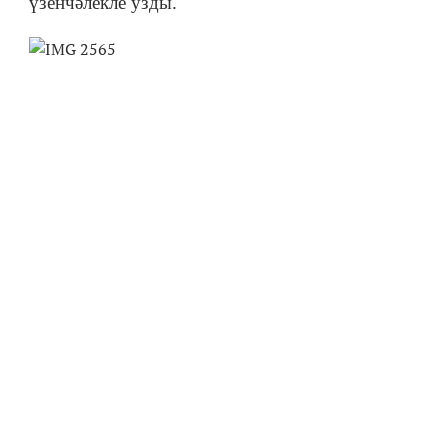
үзенчәлекле узды.