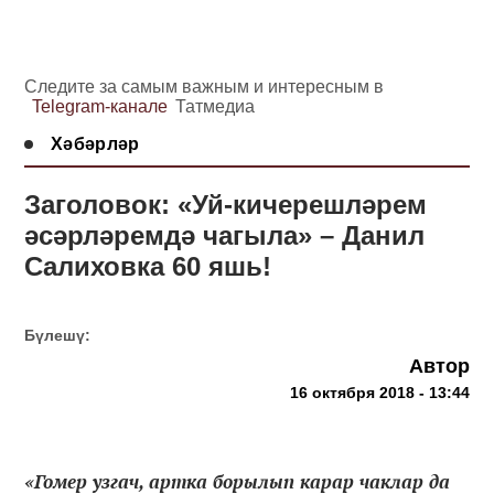
Следите за самым важным и интересным в
Telegram-канале
Татмедиа
Хәбәрләр
Заголовок: «Уй-кичерешләрем
әсәрләремдә чагыла» – Данил
Салиховка 60 яшь!
Бүлешү:
Автор
16 октября 2018 - 13:44
«Гомер узгач, артка борылып карар чаклар да