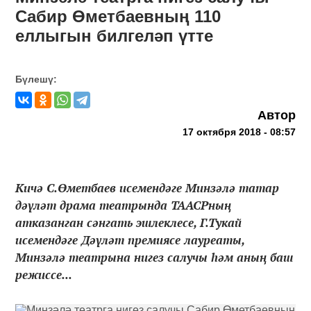
Сабир Өметбаевның 110
еллыгын билгеләп үтте
Бүлешү:
Автор
17 октября 2018 - 08:57
Кичә С.Өметбаев исемендәге Минзәлә татар
дәүләт драма театрында ТААСРның
атказанган сәнгать эшлеклесе, Г.Тукай
исемендәге Дәүләт премиясе лауреаты,
Минзәлә театрына нигез салучы һәм аның баш
режиссе...