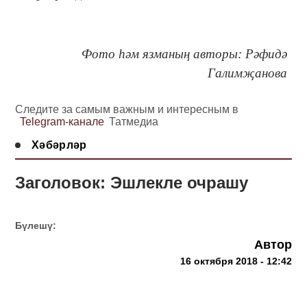
Фото һәм язманың авторы: Рәфидә
Галимҗанова
Следите за самым важным и интересным в
Telegram-канале
Татмедиа
Хәбәрләр
Заголовок: Эшлекле очрашу
Бүлешү:
Автор
16 октября 2018 - 12:42