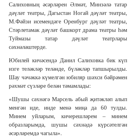
Салиховның әсәрләрен Әлмәт, Минзәлә татар
дәүләт театры, Дагыстан Ногай дәүләт театры,
М.Фәйзи исемендәге Оренбург дәүләт театры,
Стәрлетамак дәүләт башкорт драма театры һәм
Туймазы татар дәүләт театрлары
сәхнәләштерде.
Юбилей кичәсендә Данил Салиховка бик күп
изге теләкләр теләнде, бүләкләр тапшырылды.
Шау чәчәккә күмелгән юбиляр шәхси бәйрәмен
рәхмәт сүзләре белән тәмамлады:
«Шушы сәхнәгә Марсель абый җитәкләп алып
менгән иде, инде менә миңа да 60 тулды.
Минем уйларым, кичерешләрем – минем
образларымда, шушы сәхнәдә күрсәтелгән
әсәрләремдә чагыла».