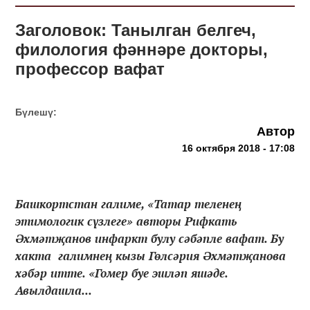
Заголовок: Танылган белгеч,
филология фәннәре докторы,
профессор вафат
Бүлешү:
Автор
16 октября 2018 - 17:08
Башкортстан галиме, «Татар теленең
этимологик сүзлеге» авторы Рифкать
Әхмәтҗанов инфаркт булу сәбәпле вафат. Бу
хакта галимнең кызы Гөлсәрия Әхмәтҗанова
хәбәр итте. «Гомер буе эшләп яшәде.
Авылдашла...