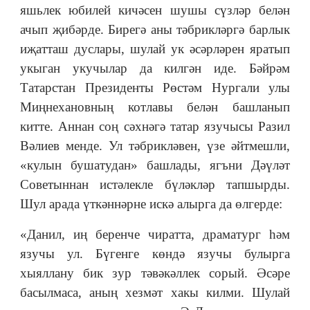
яшьлек юбилей кичәсен шушы сүзләр белән
ачып җибәрде. Бирегә аны тәбрикләргә барлык
иҗатташ дуслары, шулай ук әсәрләрен яратып
укыган укучылар да килгән иде. Бәйрәм
Татарстан Президенты Рөстәм Нургали улы
Миңнехановның котлавы белән башланып
китте. Аннан соң сәхнәгә татар язучысы Разил
Вәлиев менде. Ул тәбрикләвен, үзе әйтмешли,
«кулын бушатудан» башлады, ягъни Дәүләт
Советыннан истәлекле бүләкләр тапшырды.
Шул арада үткәннәрне искә алырга да өлгерде:
«Данил, иң беренче чиратта, драматург һәм
язучы ул. Бүгенге көндә язучы булырга
хыяллану бик зур тәвәкәллек сорый. Әсәре
басылмаса, аның хезмәт хакы килми. Шулай