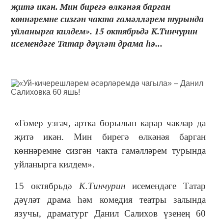
җитә икән. Мин бирегә өлкәнәя барган
көннәремне сизгән чакта гамәлләрем турында
уйланырга килдем». 15 октябрьдә К.Тинчурин
исемендәге Татар дәүләт драма һә...
«Гомер узгач, артка борылып карар чаклар да
җитә икән. Мин бирегә өлкәнәя барган
көннәремне сизгән чакта гамәлләрем турында
уйланырга килдем».
15 октябрьдә
К.Тинчурин
исемендәге Татар
дәүләт драма һәм комедия театры залында
язучы, драматург Данил Салихов үзенең 60