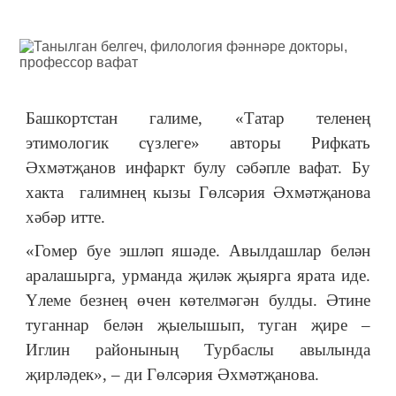
Башкортстан галиме, «Татар теленең
этимологик сүзлеге» авторы Рифкать
Әхмәтҗанов инфаркт булу сәбәпле вафат. Бу
хакта галимнең кызы Гөлсәрия Әхмәтҗанова
хәбәр итте.
«Гомер буе эшләп яшәде. Авылдашлар белән
аралашырга, урманда җиләк җыярга ярата иде.
Үлеме безнең өчен көтелмәгән булды. Әтине
туганнар белән җыелышып, туган җире –
Иглин районының Турбаслы авылында
җирләдек», – ди Гөлсәрия Әхмәтҗанова.