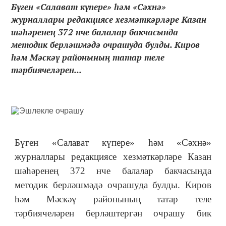
Бүген «Салават күпере» һәм «Сәхнә»
журналлары редакциясе хезмәткәрләре Казан
шәһәренең 372 нче балалар бакчасында
методик берләшмәдә очрашуда булды. Киров
һәм Мәскәү районының татар теле
тәрбиячеләрен...
Бүген «Салават күпере» һәм «Сәхнә»
журналлары редакциясе хезмәткәрләре Казан
шәһәренең 372 нче балалар бакчасында
методик берләшмәдә очрашуда булды. Киров
һәм Мәскәү районының татар теле
тәрбиячеләрен берләштергән очрашу бик