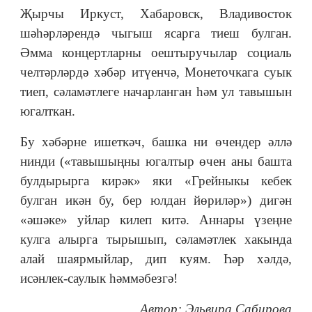
Җырчы Иркуст, Хабаровск, Владивосток
шәһәрләрендә чыгыш ясарга тиеш булган.
Әмма концертларны оештыручылар социаль
челтәрләрдә хәбәр итүенчә, Монеточкага суык
тиеп, сәламәтлеге начарланган һәм ул тавышын
югалткан.
Бу хәбәрне ишеткәч, башка ни өчендер әллә
нинди («тавышыңны югалтыр өчен аны башта
булдырырга кирәк» яки «Грейныкы кебек
булган икән бу, бер юлдан йөриләр») дигән
«әшәке» уйлар килеп китә. Аннары үзеңне
кулга алырга тырышып, сәламәтлек хакында
алай шаярмыйлар, дип куям. Һәр хәлдә,
исәнлек-саулык һәммәбезгә!
Автор: Эльвира Сабирова