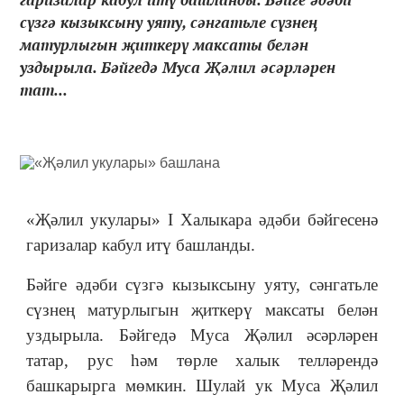
сүзгә кызыксыну уяту, сәнгатьле сүзнең
матурлыгын җиткерү максаты белән
уздырыла. Бәйгедә Муса Җәлил әсәрләрен
тат...
«Җәлил укулары» I Халыкара әдәби бәйгесенә
гаризалар кабул итү башланды.
Бәйге әдәби сүзгә кызыксыну уяту, сәнгатьле
сүзнең матурлыгын җиткерү максаты белән
уздырыла.
Бәйгедә Муса Җәлил әсәрләрен
татар, рус һәм төрле халык телләрендә
башкарырга мөмкин. Шулай ук Муса Җәлил