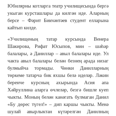
Юбилярны котларга театр училищесында бергә
укыган курсташлары да килгән иде. Аларның
берсе – Фәрит Бикчәнтәев студент елларына
кайтып килде.
«Училищеның татар курсында Венера
Шакирова, Рифат Юсыпов, мин – шәһәр
балалары, ә Даниллар – авыл балалары иде. Ул
чакта авыл балалары белән безнең арада низаг
булмыйча тормады. Чөнки Данилларның
төркеме татарча бик яхшы белә иделәр. Ләкин
беренче курсның ахырында Асия апа
Хәйруллина аларга өчлеләр, безгә бишле куеп
чыкты. Моның белән канәгать булмаган Данил
«Бу дөрес түгел!» – дип каршы чыкты. Менә
шулай авырлыктан күтәрелгән Данилның