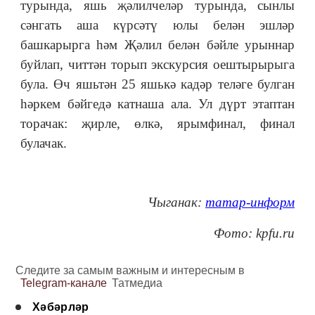
турында, яшь җәлилчеләр турында, сынлы
сәнгать аша күрсәтү юлы белән эшләр
башкарырга һәм Җәлил белән бәйле урыннар
буйлап, читтән торып экскурсия оештырырыга
була.
Өч яшьтән 25 яшькә кадәр теләге булган
һәркем бәйгедә катнаша ала. Ул дүрт этаптан
торачак: җирле, өлкә, ярымфинал, финал
булачак.
Чыганак:
татар-информ
Фото
: kpfu.ru
Следите за самым важным и интересным в
Telegram-канале
Татмедиа
Хәбәрләр