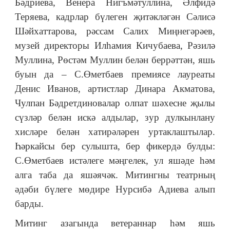
Бәдриева, Венера Нигъмәтуллина, Әлфидә
Теряева, кадрлар бүлеген җитәкләгән Сәлисә
Шәйхаттарова, рәссам Салих Миңнегәрәев,
музей директоры Илһамия Кичубаева, Рәзилә
Муллина, Рөстәм Муллин белән беррәттән, яшь
буын да – С.Өметбаев премиясе лауреаты
Денис Иванов, артистлар Динара Акматова,
Чулпан Бәдретдиновалар олпат шәхесне җылы
сүзләр белән искә алдылар, зур дулкынлану
хисләре белән хатирәләрен уртаклаштылар.
Һәркайсы бер сулышта, бер фикердә булды:
С.Өметбаев истәлеге мәңгелек, ул яшәде һәм
алга таба да яшәячәк. Митингны театрның
әдәби бүлеге мөдире Нурсибә Адиева алып
барды.
Митинг азагында ветераннар һәм яшь