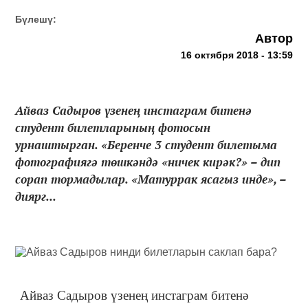
Бүлешү:
Автор
16 октября 2018 - 13:59
Айваз Садыров үзенең инстаграм битенә
студент билетларының фотосын
урнаштырган. «Беренче 3 студент билетыма
фотографиягә төшкәндә «ничек кирәк?» – дип
сорап тормадылар. «Матуррак ясагыз инде», –
диярг...
Айваз Садыров үзенең инстаграм битенә