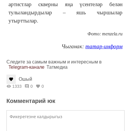
артистлар скверны яңа үсентеләр белән
тулыландырдылар – яшь чыршылар
утырттылар.
Фото: menzela.ru
Чыганак:
татар-информ
Следите за самым важным и интересным в
Telegram-канале
Татмедиа
Ошый
1333
0
0
Комментарий юк