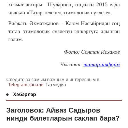
хезмәт авторы. Шуларның соңгысы 2015 елда
чыккан «Татар теленең этимологик сүзлеге».
Рифкать Әхмәтҗанов – Каюм Насыйридан соң
татар этимологик сүзлеген эшкәртүгә алынган
галим.
Фото: Солтан Исхаков
Чыганак:
татар-информ
Следите за самым важным и интересным в
Telegram-канале
Татмедиа
Хәбәрләр
Заголовок: Айваз Садыров
нинди билетларын саклап бара?