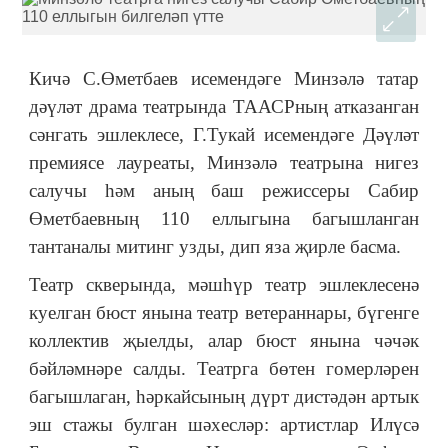
Кичә С.Өметбаев исемендәге Минзәлә татар
дәүләт драма театрында ТААСРның атказанган
сәнгать эшлеклесе, Г.Тукай исемендәге Дәүләт
премиясе лауреаты, Минзәлә театрына нигез
салучы һәм аның баш режиссеры Сабир
Өметбаевның 110 еллыгына багышланган
тантаналы митинг узды, дип яза җирле басма.
Театр скверында, мәшһүр театр эшлеклесенә
куелган бюст янына театр ветераннары, бүгенге
коллектив җыелды, алар бюст янына чәчәк
бәйләмнәре салды. Театрга бөтен гомерләрен
багышлаган, һәркайсының дүрт дистәдән артык
эш стажы булган шәхесләр: артистлар Илүсә