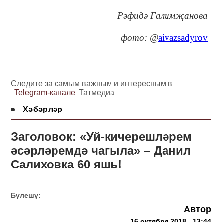
Р
әфидә Галимҗанова
фото: @
aivazsadyrov
Следите за самым важным и интересным в
Telegram-канале
Татмедиа
Хәбәрләр
Заголовок: «Уй-кичерешләрем
әсәрләремдә чагыла» – Данил
Салиховка 60 яшь!
Бүлешү:
Автор
16 октября 2018 - 13:44