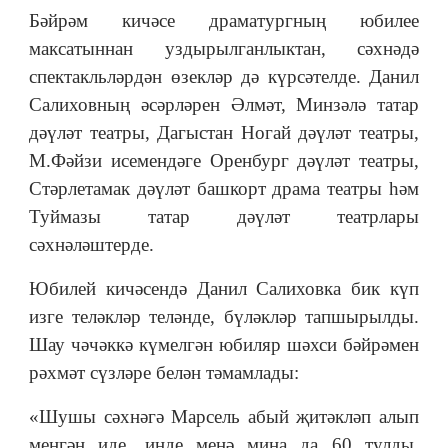
Бәйрәм кичәсе драматургның юбилее
максатыннан уздырылганлыктан, сәхнәдә
спектакльләрдән өзекләр дә күрсәтелде. Данил
Салиховның әсәрләрен Әлмәт, Минзәлә татар
дәүләт театры, Дагыстан Ногай дәүләт театры,
М.Фәйзи исемендәге Оренбург дәүләт театры,
Стәрлетамак дәүләт башкорт драма театры һәм
Туймазы татар дәүләт театрлары
сәхнәләштерде.
Юбилей кичәсендә Данил Салиховка бик күп
изге теләкләр теләнде, бүләкләр тапшырылды.
Шау чәчәккә күмелгән юбиляр шәхси бәйрәмен
рәхмәт сүзләре белән тәмамлады:
«Шушы сәхнәгә Марсель абый җитәкләп алып
менгән иде, инде менә миңа да 60 тулды.