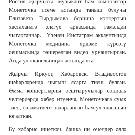
Россия җырчысы, музыкант һәм композитор
Монеточка исеме астында таныш булучы
Елизавета Гырдымова берничә концертын
хастаханәгә эләгүе аркасында гамәлдән
чыгарганнар. Үзенең Инстаграм аккаунтында
Монеточка медицина ярдәме күрсәтү
оешмасында төшерелгән видео урнаштырган.
Анда ул «капельница» астында ята.
Җырчы Иркуст, Хабаровск, Владивосток
шәһәрләрендә чыгыш ясарга тиеш булган.
Әмма концертларны оештыручылар социаль
челтәрләрдә хәбәр итүенчә, Монеточкага суык
тиеп, сәламәтлеге начарланган һәм ул тавышын
югалткан.
Бу хәбәрне ишеткәч, башка ни өчендер әллә