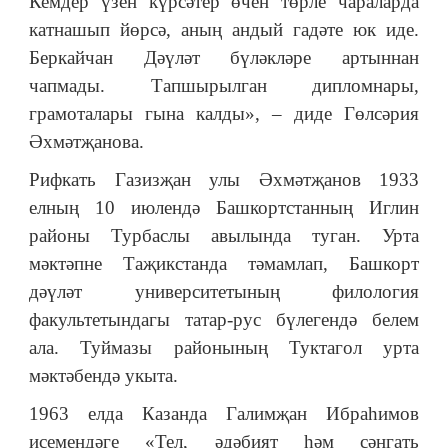
Кемдер үзен күрсәтер өчен төрле чараларда
катнашып йөрсә, аның андый гадәте юк иде.
Беркайчан Дәүләт бүләкләре артыннан
чапмады. Тапшырылган дипломнары,
грамоталары гына калды», – диде Гөлсәрия
Әхмәтҗанова.
Рифкать Газизҗан улы Әхмәтҗанов 1933
елның 10 июлендә Башкортстанның Иглин
районы Турбаслы авылында туган. Урта
мәктәпне Таҗикстанда тәмамлап, Башкорт
дәүләт университетының филология
факультетындагы татар-рус бүлегендә белем
ала. Туймазы районының Туктагол урта
мәктәбендә укыта.
1963 елда Казанда Галимҗан Ибраһимов
исемендәге «Тел, әдәбият һәм сәнгать