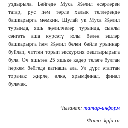
уздырыла.
Бәйгедә Муса Җәлил әсәрләрен
татар, рус һәм төрле халык телләрендә
башкарырга мөмкин. Шулай ук Муса Җәлил
турында, яшь җәлилчеләр турында, сынлы
сәнгать аша күрсәтү юлы белән эшләр
башкарырга һәм Җәлил белән бәйле урыннар
буйлап, читтән торып экскурсия оештырырыга
була.
Өч яшьтән 25 яшькә кадәр теләге булган
һәркем бәйгедә катнаша ала. Ул дүрт этаптан
торачак: җирле, өлкә, ярымфинал, финал
булачак.
Чыганак:
татар-информ
Фото
: kpfu.ru