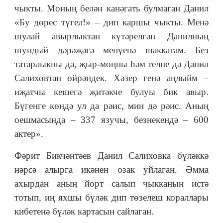
чыкты. Моның белән канәгать булмаган Данил
«Бу дөрес түгел!» – дип каршы чыкты. Менә
шулай авырлыктан күтәрелгән Данилның
шундый дәрәҗәгә менүенә шаккатам. Без
татарлыкны да, җыр-моңны һәм телне дә Данил
Салиховтан өйрәндек. Хәзер генә аңлыйм –
иҗатчы кешегә җитәкче булуы бик авыр.
Бүгенге көндә ул да рәис, мин дә рәис. Аның
оешмасында – 337 язучы, безнекендә – 600
актер».
Фәрит Бикчәнтәев Данил Салиховка бүләккә
нәрсә алырга икәнен озак уйлаган. Әмма
ахырдан аның йорт салып чыкканын истә
тотып, иң яхшы бүләк дип төзелеш кораллары
кибетенә бүләк картасын сайлаган.