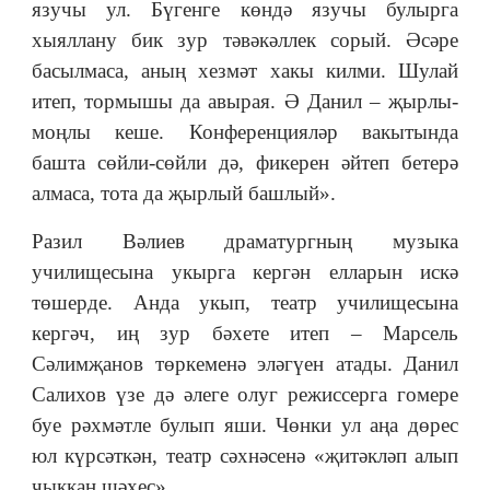
язучы ул. Бүгенге көндә язучы булырга
хыяллану бик зур тәвәкәллек сорый. Әсәре
басылмаса, аның хезмәт хакы килми. Шулай
итеп, тормышы да авырая. Ә Данил – җырлы-
моңлы кеше. Конференцияләр вакытында
башта сөйли-сөйли дә, фикерен әйтеп бетерә
алмаса, тота да җырлый башлый».
Разил Вәлиев драматургның музыка
училищесына укырга кергән елларын искә
төшерде. Анда укып, театр училищесына
кергәч, иң зур бәхете итеп – Марсель
Сәлимҗанов төркеменә эләгүен атады. Данил
Салихов үзе дә әлеге олуг режиссерга гомере
буе рәхмәтле булып яши. Чөнки ул аңа дөрес
юл күрсәткән, театр сәхнәсенә «җитәкләп алып
чыккан шәхес».