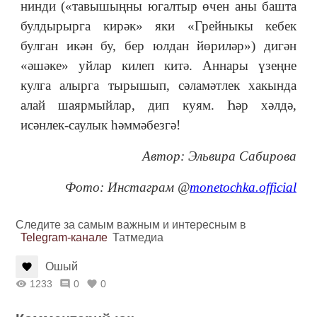
нинди («тавышыңны югалтыр өчен аны башта
булдырырга кирәк» яки «Грейныкы кебек
булган икән бу, бер юлдан йөриләр») дигән
«әшәке» уйлар килеп китә. Аннары үзеңне
кулга алырга тырышып, сәламәтлек хакында
алай шаярмыйлар, дип куям. Һәр хәлдә,
исәнлек-саулык һәммәбезгә!
Автор: Эльвира Сабирова
Фото: Инстаграм @
monetochka.official
Следите за самым важным и интересным в
Telegram-канале
Татмедиа
Ошый
1233
0
0