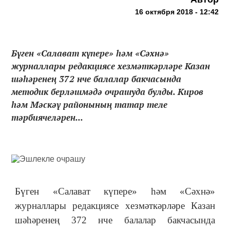
16 октября 2018 - 12:42
Бүген «Салават күпере» һәм «Сәхнә»
журналлары редакциясе хезмәткәрләре Казан
шәһәренең 372 нче балалар бакчасында
методик берләшмәдә очрашуда булды. Киров
һәм Мәскәү районының татар теле
тәрбиячеләрен...
Бүген «Салават күпере» һәм «Сәхнә»
журналлары редакциясе хезмәткәрләре Казан
шәһәренең 372 нче балалар бакчасында