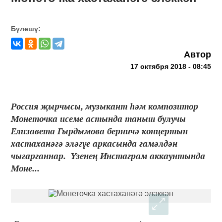
Бүлешү:
Автор
17 октября 2018 - 08:45
Россия җырчысы, музыкант һәм композитор
Монеточка исеме астында таныш булучы
Елизавета Гырдымова берничә концертын
хастаханәгә эләгүе аркасында гамәлдән
чыгарганнар. Үзенең Инстаграм аккаунтында
Моне...