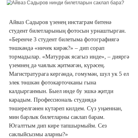
Айваз Садыров үзенең инстаграм битенә
студент билетларының фотосын урнаштырган.
«Беренче 3 студент билетыма фотографиягә
төшкәндә «ничек кирәк?» – дип сорап
тормадылар. «Матуррак ясагыз инде», – дияргә
үземнең дә чаялык җитмәгән, күрәсең.
Магистратурага кергәндә, гомумән, шул ук 5 ел
элек төшкән фотокарточканы гына
калдырганмын. Быел инде бу эшкә җитди
карадым. Профессиональ студиядә
төшерелгәнен күтәреп килдем. Сүз уңаеннан,
мин барлык билетларны саклап барам.
Югалттым дип кире тапшырмыйм. Сез
саклыйсызмы аларны?»