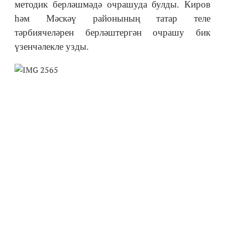
методик берләшмәдә очрашуда булды. Киров
һәм Мәскәү районының татар теле
тәрбиячеләрен берләштергән очрашу бик
үзенчәлекле узды.