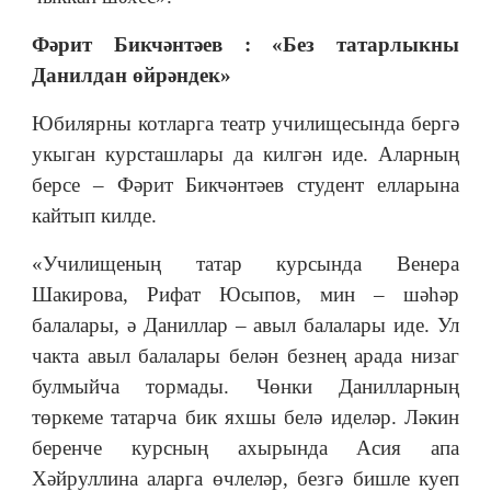
Фәрит Бикчәнтәев : «Без татарлыкны
Данилдан өйрәндек»
Юбилярны котларга театр училищесында бергә
укыган курсташлары да килгән иде. Аларның
берсе – Фәрит Бикчәнтәев студент елларына
кайтып килде.
«Училищеның татар курсында Венера
Шакирова, Рифат Юсыпов, мин – шәһәр
балалары, ә Даниллар – авыл балалары иде. Ул
чакта авыл балалары белән безнең арада низаг
булмыйча тормады. Чөнки Данилларның
төркеме татарча бик яхшы белә иделәр. Ләкин
беренче курсның ахырында Асия апа
Хәйруллина аларга өчлеләр, безгә бишле куеп