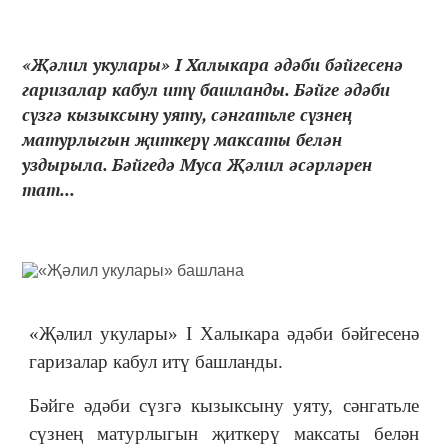
«Җәлил укулары» I Халыкара әдәби бәйгесенә
гаризалар кабул итү башланды. Бәйге әдәби
сүзгә кызыксыну уяту, сәнгатьле сүзнең
матурлыгын җиткерү максаты белән
уздырыла. Бәйгедә Муса Җәлил әсәрләрен
тат...
«Җәлил укулары» I Халыкара әдәби бәйгесенә
гаризалар кабул итү башланды.
Бәйге әдәби сүзгә кызыксыну уяту, сәнгатьле
сүзнең матурлыгын җиткерү максаты белән