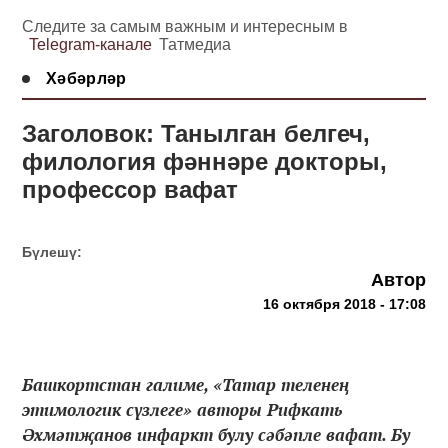
Следите за самым важным и интересным в
Telegram-канале
Татмедиа
Хәбәрләр
Заголовок: Танылган белгеч,
филология фәннәре докторы,
профессор вафат
Бүлешү:
Автор
16 октября 2018 - 17:08
Башкортстан галиме, «Татар теленең
этимологик сүзлеге» авторы Рифкать
Әхмәтҗанов инфаркт булу сәбәпле вафат. Бу