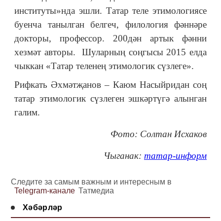
институты»нда эшли. Татар теле этимологиясе
буенча танылган белгеч, филология фәннәре
докторы, профессор. 200дән артык фәнни
хезмәт авторы. Шуларның соңгысы 2015 елда
чыккан «Татар теленең этимологик сүзлеге».
Рифкать Әхмәтҗанов – Каюм Насыйридан соң
татар этимологик сүзлеген эшкәртүгә алынган
галим.
Фото: Солтан Исхаков
Чыганак:
татар-информ
Следите за самым важным и интересным в
Telegram-канале
Татмедиа
Хәбәрләр