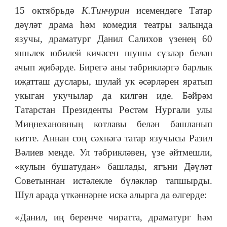
15 октябрьдә
К.Тинчурин
исемендәге Татар
дәүләт драма һәм комедия театры залында
язучы, драматург Данил Салихов үзенең 60
яшьлек юбилей кичәсен шушы сүзләр белән
ачып җибәрде. Бирегә аны тәбрикләргә барлык
иҗатташ дуслары, шулай ук әсәрләрен яратып
укыган укучылар да килгән иде. Бәйрәм
Татарстан Президенты Рөстәм Нургали улы
Миңнехановның котлавы белән башланып
китте. Аннан соң сәхнәгә татар язучысы Разил
Вәлиев менде. Ул тәбрикләвен, үзе әйтмешли,
«кулын бушатудан» башлады, ягъни Дәүләт
Советыннан истәлекле бүләкләр тапшырды.
Шул арада үткәннәрне искә алырга да өлгерде:
«Данил, иң беренче чиратта, драматург һәм