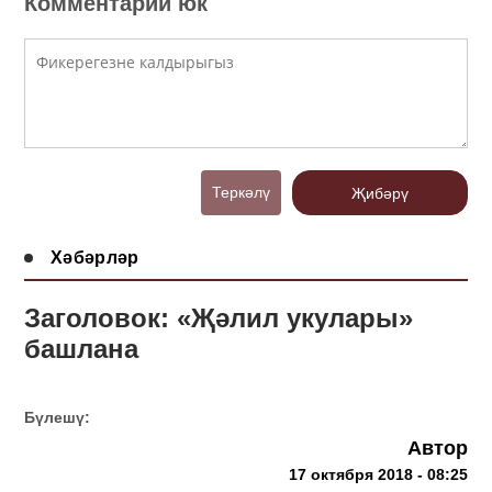
Комментарий юк
Теркәлү
Җибәрү
Хәбәрләр
Заголовок: «Җәлил укулары»
башлана
Бүлешү:
Автор
17 октября 2018 - 08:25