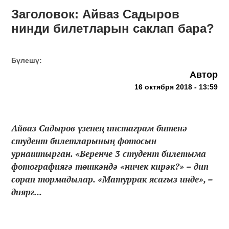
Заголовок: Айваз Садыров
нинди билетларын саклап бара?
Бүлешү:
Автор
16 октября 2018 - 13:59
Айваз Садыров үзенең инстаграм битенә
студент билетларының фотосын
урнаштырган. «Беренче 3 студент билетыма
фотографиягә төшкәндә «ничек кирәк?» – дип
сорап тормадылар. «Матуррак ясагыз инде», –
диярг...