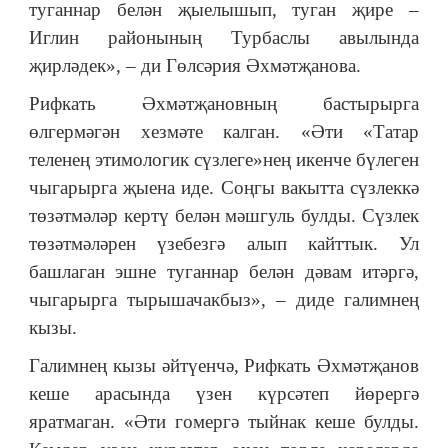
туганнар белән җыелышып, туган җире –
Иглин районының Турбаслы авылында
җирләдек», – ди Гөлсәрия Әхмәтҗанова.
Рифкать Әхмәтҗановның бастырырга
өлгермәгән хезмәте калган. «Әти «Татар
теленең этимологик сүзлеге»нең икенче бүлеген
чыгарырга җыена иде. Соңгы вакытта сүзлеккә
төзәтмәләр кертү белән мәшгуль булды. Сүзлек
төзәтмәләрен үзебезгә алып кайттык. Ул
башлаган эшне туганнар белән дәвам итәргә,
чыгарырга тырышачакбыз», – диде галимнең
кызы.
Галимнең кызы әйтүенчә, Рифкать Әхмәтҗанов
кеше арасында үзен күрсәтеп йөрергә
яратмаган. «Әти гомергә тыйнак кеше булды.