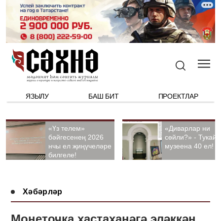
ЯЗЫЛУ
БАШ БИТ
ПРОЕКТЛАР
«Үз телем»
«Диварлар ни
бәйгесенең 2026
сөйли?» - Тукай
нчы ел җиңүчеләре
музеена 40 ел!
билгеле!
Хәбәрләр
Монеточка хастаханәгә эләккән