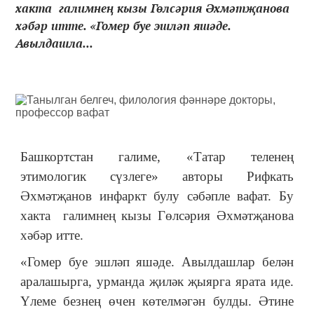
хакта галимнең кызы Гөлсәрия Әхмәтҗанова
хәбәр итте. «Гомер буе эшләп яшәде.
Авылдашла...
Башкортстан галиме, «Татар теленең
этимологик сүзлеге» авторы Рифкать
Әхмәтҗанов инфаркт булу сәбәпле вафат. Бу
хакта галимнең кызы Гөлсәрия Әхмәтҗанова
хәбәр итте.
«Гомер буе эшләп яшәде. Авылдашлар белән
аралашырга, урманда җиләк җыярга ярата иде.
Үлеме безнең өчен көтелмәгән булды. Әтине