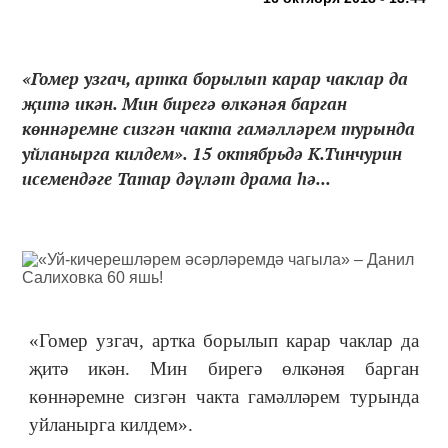
«Гомер узгач, артка борылып карар чаклар да
җитә икән. Мин бирегә өлкәнәя барган
көннәремне сизгән чакта гамәлләрем турында
уйланырга килдем». 15 октябрьдә К.Тинчурин
исемендәге Татар дәүләт драма һә...
«Гомер узгач, артка борылып карар чаклар да
җитә икән. Мин бирегә өлкәнәя барган
көннәремне сизгән чакта гамәлләрем турында
уйланырга килдем».