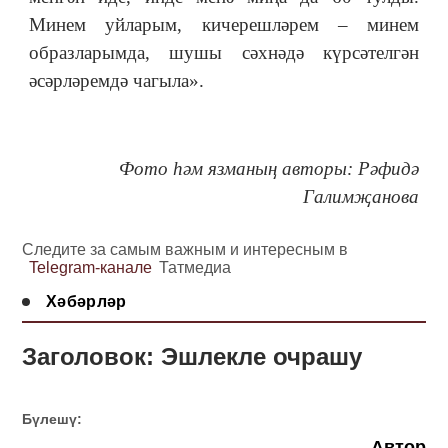
Минем уйларым, кичерешләрем – минем
образларымда, шушы сәхнәдә күрсәтелгән
әсәрләремдә чагыла».
Фото һәм язманың авторы: Рәфидә
Галимҗанова
Следите за самым важным и интересным в
Telegram-канале
Татмедиа
Хәбәрләр
Заголовок: Эшлекле очрашу
Бүлешү:
Автор