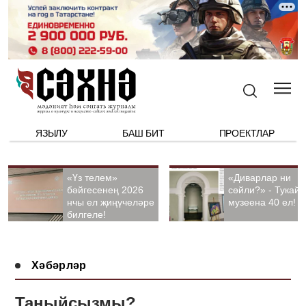
ЯЗЫЛУ
БАШ БИТ
ПРОЕКТЛАР
«Үз телем»
«Диварлар ни
бәйгесенең 2026
сөйли?» - Тукай
нчы ел җиңүчеләре
музеена 40 ел!
билгеле!
Хәбәрләр
Таныйсызмы?