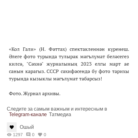
«Кол Гали» (Н. Фәттах) спектакленнән күренеш.
Әлеге фото турында тулырак мәгълүмат беләсегез
килсә, "Сәхнә" журналының 2023 елгы март ае
санын карагыз. СССР сәхифәсендә бу фото тарихы
турында кызыклы мәгълүмат табарсыз!
Фото. Журнал архивы.
Следите за самым важным и интересным в
Telegram-канале
Татмедиа
Ошый
1297
0
0