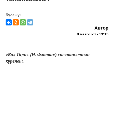
Бүлешү:
Автор
8 мая 2023 - 13:15
«Кол Гали» (Н. Фәттах) спектакленнән
күренеш.