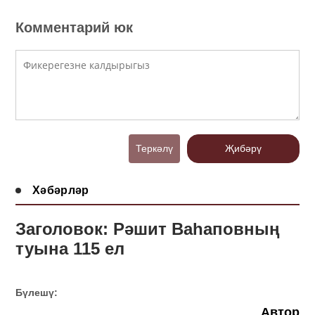
Комментарий юк
Теркәлү
Җибәрү
Хәбәрләр
Заголовок: Рәшит Ваһаповның
туына 115 ел
Бүлешү:
Автор