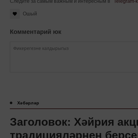
Следите за самым важным и интересным в
Telegram-
Ошый
Комментарий юк
Хәбәрләр
Заголовок: Хәйрия акц
традицияләрнең берсе