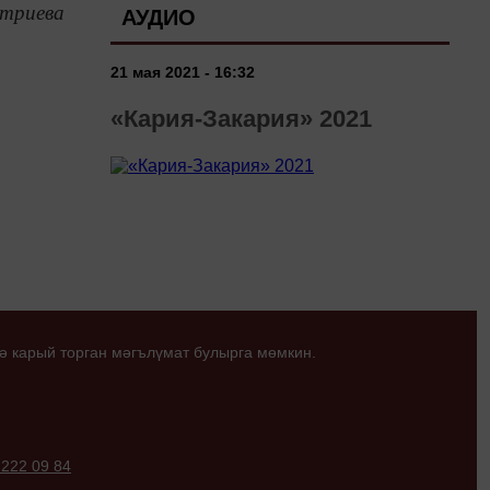
триева
АУДИО
21 мая 2021 - 16:32
«Кария-Закария» 2021
ә карый торган мәгълүмат булырга мөмкин.
 222 09 84