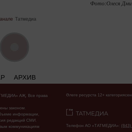
Фото:Олеся Дми
канале
Татмедиа
АР
АРХИВ
Әлеге ресурста 12+ категориясен
ТАТМЕДИА» АҖ. Все права
ены законом.
объеме информации,
асия редакций СМИ.
Телефон АО «ТАТМЕДИА»:
(843)
совым коммуникациям