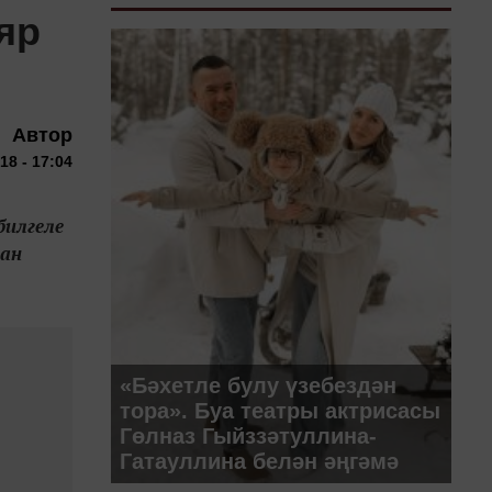
яр
Автор
18 - 17:04
билгеле
ган
«Бәхетле булу үзебездән
тора». Буа театры актрисасы
Гөлназ Гыйззәтуллина-
Гатауллина белән әңгәмә