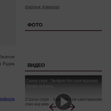
Барлык язмалар
ФОТО
билгеле
н Радик
ВИДЕО
Сәхнә сере - Зөлфия Нигъмәтҗанова
белән әңгәмә
-информ