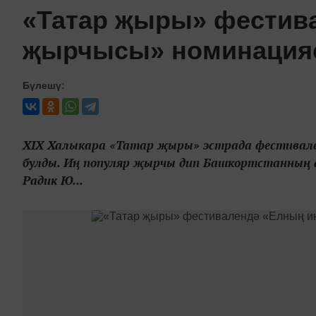
«Татар җыры» фестив
җырчысы» номинацияс
Бүлешү:
XIX Халыкара «Татар җыры» эстрада фестивален
булды. Иң популяр җырчы дип Башкортстанның 
Радик Ю...