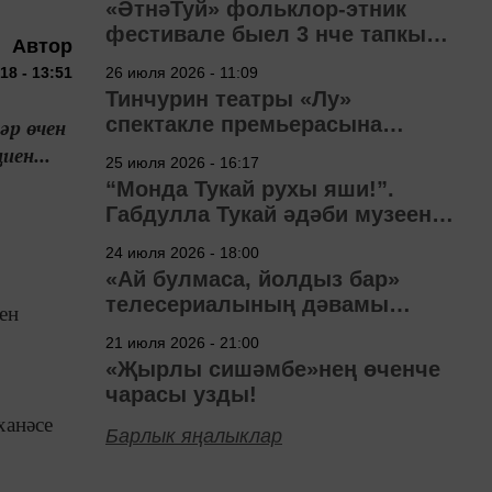
«ӘтнәТуй» фольклор-этник
фестивале быел 3 нче тапкыр
Автор
узачак
18 - 13:51
26 июля 2026 - 11:09
Тинчурин театры «Лу»
спектакле премьерасына
әр өчен
әзерләнә
иен...
25 июля 2026 - 16:17
“Монда Тукай рухы яши!”.
Габдулла Тукай әдәби музеена
40 ел
24 июля 2026 - 18:00
«Ай булмаса, йолдыз бар»
телесериалының дәвамы
ен
төшерелә!
21 июля 2026 - 21:00
«Җырлы сишәмбе»нең өченче
чарасы узды!
ханәсе
Барлык яңалыклар