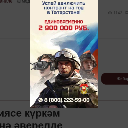
канале
Татмедиа
1142
Теркәлү
Җибә
иясе күркәм
нә әверелде