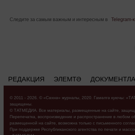
Следите за самым важным и интересным в
Telegram-
РЕДАКЦИЯ
ЭЛЕМТӘ
ДОКУМЕНТЛ
© 2011 - 2026. © «Сәхнә» журналы, 2020. Гамәлгә куючы: «
защищены.
© ТАТМЕДИА. Все материалы, размещенные на сайте, защищ
Перепечатка, воспроизведение и распространение в любом 
размещенной на сайте, возможна только с письменного согл
При поддержке Республиканского агентства по печати и мас