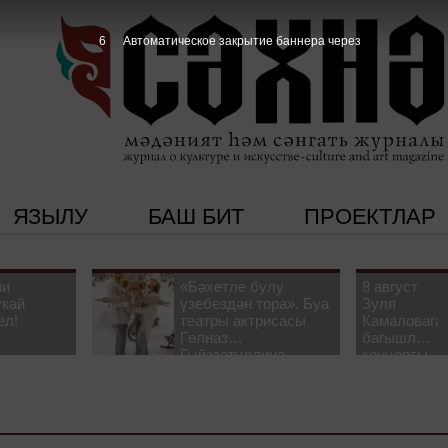
5
Автоматическое закрытие баннера через
ЯЗЫЛУ
БАШ БИТ
ПРОЕКТЛАР
ни
«Бәхетле булу
8 август
укай
үзебездән тора». Буа
Зуля
ел!
театры актрисасы
Камаловага
Гөлназ
багышлау
Гыйззәтуллина-
концерты
Гатауллина белән
узачак
әңгәмә