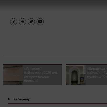
«Үз телем»
«Диварлар 
бәйгесенең 2026 нчы
сөйли?» - Т
ел җиңүчеләре
музеена 40 
билгеле!
Хәбәрләр