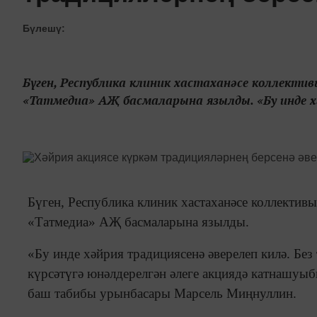
Бүлешү:
Бүген, Республика клиник хастаханәсе коллекти
«Татмедиа» АҖ басмаларына язылды. «Бу инде хәй
Бүген, Республика клиник хастаханәсе коллектив
«Татмедиа» АҖ басмаларына язылды.
«Бу инде хәйрия традициясенә әверелеп килә. Без
күрсәтүгә юнәлдерелгән әлеге акциядә катнашуыбы
баш табибы урынбасары Марсель Миңнуллин.