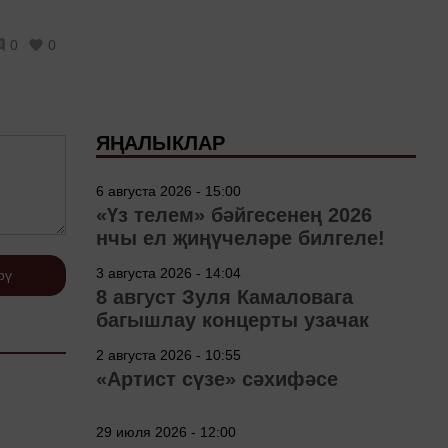
0
0
ЯҢАЛЫКЛАР
6 августа 2026 - 15:00
«Үз телем» бәйгесенең 2026
нчы ел җиңүчеләре билгеле!
3 августа 2026 - 14:04
рү
8 август Зуля Камаловага
багышлау концерты узачак
2 августа 2026 - 10:55
«Артист сүзе» сәхифәсе
29 июля 2026 - 12:00