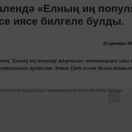
алендә «Елның иң попул
е иясе билгеле булды.
22 декабря 20
ең "Елның иң популяр җырчысы» номинациясе иясе 
атказанган артисты Элвин Грей исеме белән таныл