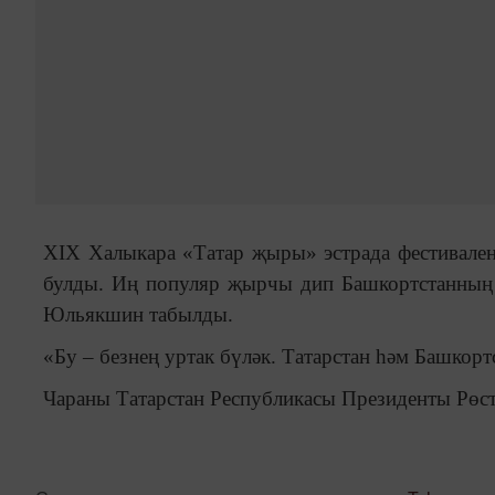
XIX Халыкара «Татар җыры» эстрада фестивале
булды. Иң популяр җырчы дип Башкортстанның а
Юльякшин табылды.
«Бу – безнең уртак бүләк. Татарстан һәм Башкорт
Чараны Татарстан Республикасы Президенты Рөс