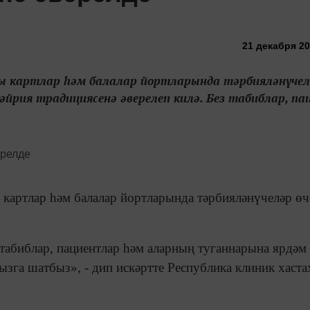
21 декабря 20
вы картлар һәм балалар йортларында тәрбияләнүчел
рия традициясенә әверелеп килә. Без табиблар, пац
ы картлар һәм балалар йортларында тәрбияләнүчеләр өч
 табиблар, пациентлар һәм аларның туганнарына ярдәм
зга шатбыз», - дип искәртте Республика клиник хаста