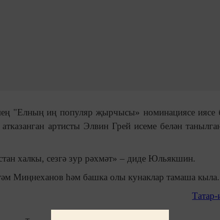
нең
"Елның иң популяр җырчысы» номинациясе иясе 
тказанган артисты Элвин Грей исеме белән танылга
стан халкы, сезгә зур рәхмәт» – диде Юльякшин.
тәм Миңнеханов һәм башка олы кунаклар тамаша кыла.
Татар