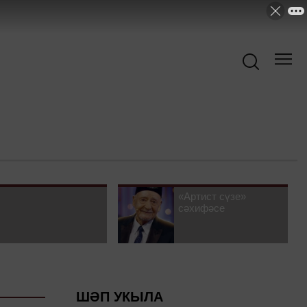
«Артист сүзе»
сәхифәсе
ШӘП УКЫЛА