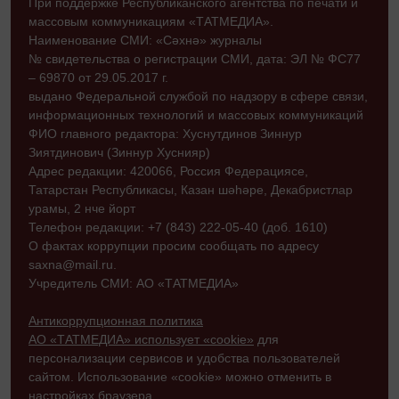
При поддержке Республиканского агентства по печати и
массовым коммуникациям «ТАТМЕДИА».
Наименование СМИ: «Сәхнә» журналы
№ свидетельства о регистрации СМИ, дата: ЭЛ № ФС77
– 69870 от 29.05.2017 г.
выдано Федеральной службой по надзору в сфере связи,
информационных технологий и массовых коммуникаций
ФИО главного редактора: Хуснутдинов Зиннур
Зиятдинович (Зиннур Хуснияр)
Адрес редакции: 420066, Россия Федерациясе,
Татарстан Республикасы, Казан шәһәре, Декабристлар
урамы, 2 нче йорт
Телефон редакции: +7 (843) 222-05-40 (доб. 1610)
О фактах коррупции просим сообщать по адресу
saxna@mail.ru.
Учредитель СМИ: АО «ТАТМЕДИА»
Антикоррупционная политика
АО «ТАТМЕДИА» использует «cookie»
для
персонализации сервисов и удобства пользователей
сайтом. Использование «cookie» можно отменить в
настройках браузера.