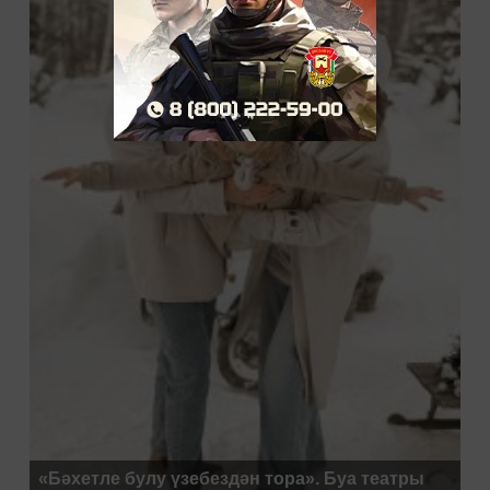
«Бәхетле булу үзебездән тора». Буа театры