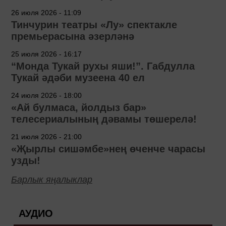
26 июля 2026 - 11:09
Тинчурин театры «Лу» спектакле
премьерасына әзерләнә
25 июля 2026 - 16:17
“Монда Тукай рухы яши!”. Габдулла
Тукай әдәби музеена 40 ел
24 июля 2026 - 18:00
«Ай булмаса, йолдыз бар»
телесериалының дәвамы төшерелә!
21 июля 2026 - 21:00
«Җырлы сишәмбе»нең өченче чарасы
узды!
Барлык яңалыклар
АУДИО