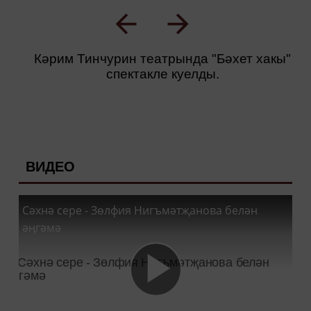
Кәрим Тинчурин театрында "Бәхет хакы"
спектакле куелды.
ВИДЕО
Сәхнә сере - Зөлфия Нигъмәтҗанова белән
әңгәмә