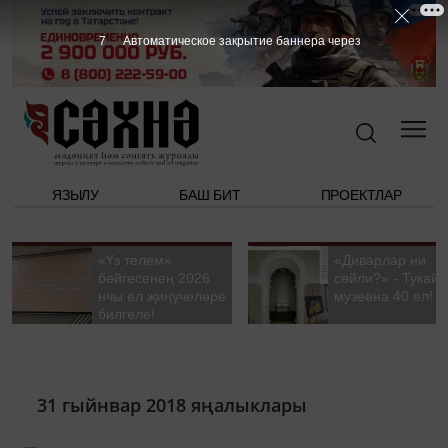
6
Автоматическое закрытие баннера через
ЯЗЫЛУ
БАШ БИТ
ПРОЕКТЛАР
«Үз телем»
«Диварлар ни
бәйгесенең 2026
сөйли?» - Тукай
нчы ел җиңүчеләре
музеена 40 ел!
билгеле!
31 гыйнвар 2018 яңалыклары