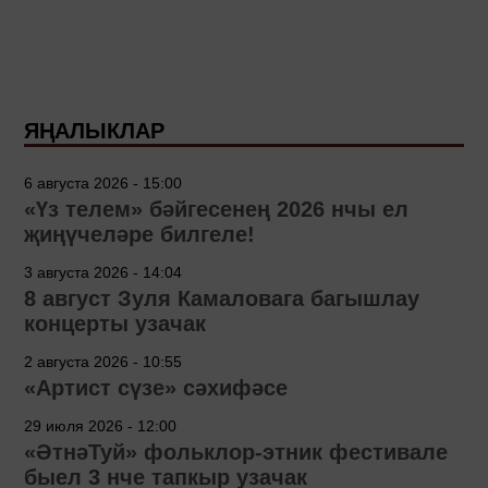
ЯҢАЛЫКЛАР
6 августа 2026 - 15:00
«Үз телем» бәйгесенең 2026 нчы ел
җиңүчеләре билгеле!
3 августа 2026 - 14:04
8 август Зуля Камаловага багышлау
концерты узачак
2 августа 2026 - 10:55
«Артист сүзе» сәхифәсе
29 июля 2026 - 12:00
«ӘтнәТуй» фольклор-этник фестивале
быел 3 нче тапкыр узачак