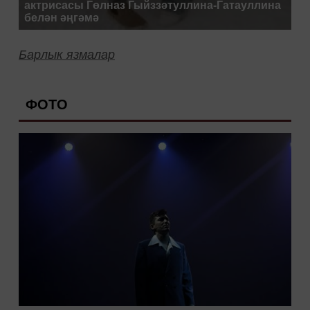
актрисасы Гөлназ Гыйззәтуллина-Гатауллина
белән әңгәмә
Барлык язмалар
ФОТО