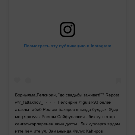
Посмотреть эту публикацию в Instagram
Борчылма,Гөлсирин, "до свадьбы заживет!"? Repost
@r_fattakhov_ ・・・ Гөлсирин @gulsik93 белән
атаклы табиб Рөстәм Бакиров янында булдык. Җыр-
моң яратучы Рөстәм Сәйфуллович - бик күп татар
сәнгатькәрләренең якын дусты . Бик күпләргә ярдәм
итте һәм итә ул. Заманында Филүс Каһиров