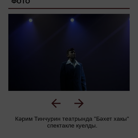
ФОТО
Кәрим Тинчурин театрында "Бәхет хакы"
спектакле куелды.