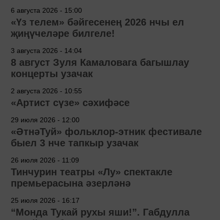
6 августа 2026 - 15:00
«Үз телем» бәйгесенең 2026 нчы ел
җиңүчеләре билгеле!
3 августа 2026 - 14:04
8 август Зуля Камаловага багышлау
концерты узачак
2 августа 2026 - 10:55
«Артист сүзе» сәхифәсе
29 июля 2026 - 12:00
«ӘтнәТуй» фольклор-этник фестивале
быел 3 нче тапкыр узачак
26 июля 2026 - 11:09
Тинчурин театры «Лу» спектакле
премьерасына әзерләнә
25 июля 2026 - 16:17
“Монда Тукай рухы яши!”. Габдулла