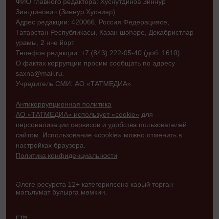
ФИО главного редактора: Хуснутдинов Зиннур
Зиятдинович (Зиннур Хуснияр)
Адрес редакции: 420066, Россия Федерациясе,
Татарстан Республикасы, Казан шәһәре, Декабристлар
урамы, 2 нче йорт
Телефон редакции: +7 (843) 222-05-40 (доб. 1610)
О фактах коррупции просим сообщать по адресу
saxna@mail.ru.
Учредитель СМИ: АО «ТАТМЕДИА»
Антикоррупционная политика
АО «ТАТМЕДИА» использует «cookie»
для
персонализации сервисов и удобства пользователей
сайтом. Использование «cookie» можно отменить в
настройках браузера.
Политика конфиденциальности
Әлеге ресурста 12+ категориясенә карый торган
мәгълүмат булырга мөмкин.