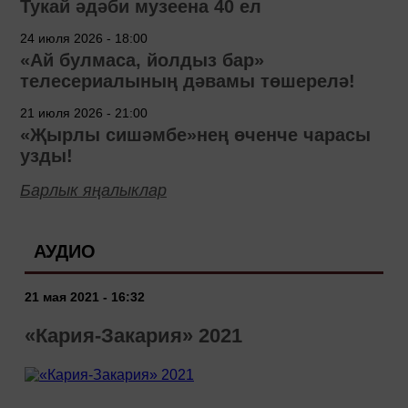
Тукай әдәби музеена 40 ел
24 июля 2026 - 18:00
«Ай булмаса, йолдыз бар»
телесериалының дәвамы төшерелә!
21 июля 2026 - 21:00
«Җырлы сишәмбе»нең өченче чарасы
узды!
Барлык яңалыклар
АУДИО
21 мая 2021 - 16:32
«Кария-Закария» 2021