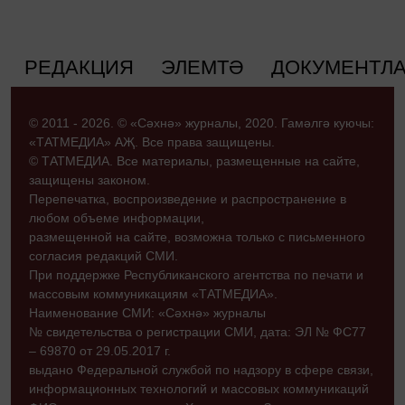
РЕДАКЦИЯ
ЭЛЕМТӘ
ДОКУМЕНТЛ
© 2011 - 2026. © «Сәхнә» журналы, 2020. Гамәлгә куючы:
«ТАТМЕДИА» АҖ. Все права защищены.
© ТАТМЕДИА. Все материалы, размещенные на сайте,
защищены законом.
Перепечатка, воспроизведение и распространение в
любом объеме информации,
размещенной на сайте, возможна только с письменного
согласия редакций СМИ.
При поддержке Республиканского агентства по печати и
массовым коммуникациям «ТАТМЕДИА».
Наименование СМИ: «Сәхнә» журналы
№ свидетельства о регистрации СМИ, дата: ЭЛ № ФС77
– 69870 от 29.05.2017 г.
выдано Федеральной службой по надзору в сфере связи,
информационных технологий и массовых коммуникаций