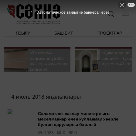
6
Автоматическое закрытие баннера через
ЯЗЫЛУ
БАШ БИТ
ПРОЕКТЛАР
«Үз телем»
«Диварлар ни
бәйгесенең 2026
сөйли?» - Тукай
нчы ел җиңүчеләре
музеена 40 ел!
билгеле!
4 июль 2018 яңалыклары
Сәламәтлек саклау министрлыгы
мөселманнар өчен кулланмау хәерле
булган даруларны барлый
1923
0
0