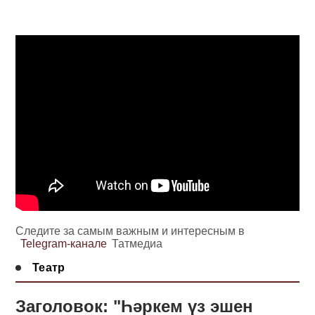
Следите за самым важным и интересным в
Telegram-канале
Татмедиа
Театр
Заголовок: "Һәркем үз эшен