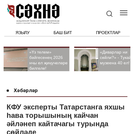
ЯЗЫЛУ
БАШ БИТ
ПРОЕКТЛАР
«Үз телем»
«Диварлар ни
бәйгесенең 2026
сөйли?» - Тукай
нчы ел җиңүчеләре
музеена 40 ел!
билгеле!
Хәбәрләр
КФУ эксперты Татарстанга яхшы
һава торышының кайчан
әйләнеп кайтачагы турында
сөйләде