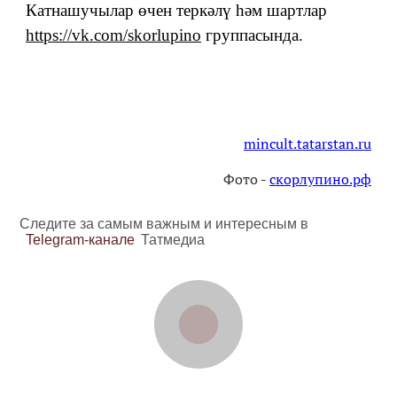
Катнашучылар өчен теркәлү һәм шартлар
https://vk.com/skorlupino
группасында.
mincult.tatarstan.ru
Фото -
скорлупино.рф
Следите за самым важным и интересным в
Telegram-канале
Татмедиа