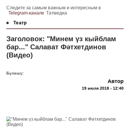
Следите за самым важным и интересным в
Telegram-канале
Татмедиа
Театр
Заголовок: "Минем үз кыйблам
бар..." Салават Фәтхетдинов
(Видео)
Бүлешү:
Автор
19 июля 2018 - 12:40