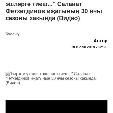
эшләргә тиеш..." Салават
Фәтхетдинов иҗатының 30 нчы
сезоны хакында (Видео)
Бүлешү:
Автор
19 июля 2018 - 12:26