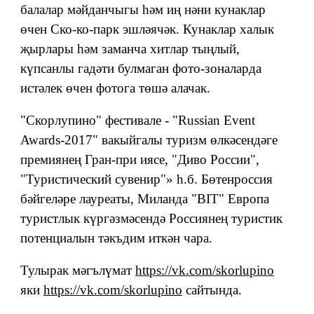
балалар мәйданчыгы һәм иң нәни кунаклар
өчен Ско-ко-парк эшләячәк. Кунаклар халык
җырлары һәм заманча хитлар тыңлый,
күпсанлы гадәти булмаган фото-зоналарда
истәлек өчен фотога төшә алачак.
"Скорлупино" фестивале - "Russian Event
Awards-2017" вакыйгалы туризм өлкәсендәге
премиянең Гран-при иясе, "Диво России",
"Туристический сувенир"» һ.б. Бөтенроссия
бәйгеләре лауреаты, Миланда "BIT" Европа
туристлык күргәзмәсендә Россиянең туристик
потенциалын тәкъдим иткән чара.
Тулырак мәгълүмат
https://vk.com/skorlupino
яки
https://vk.com/skorlupino
сайтында.