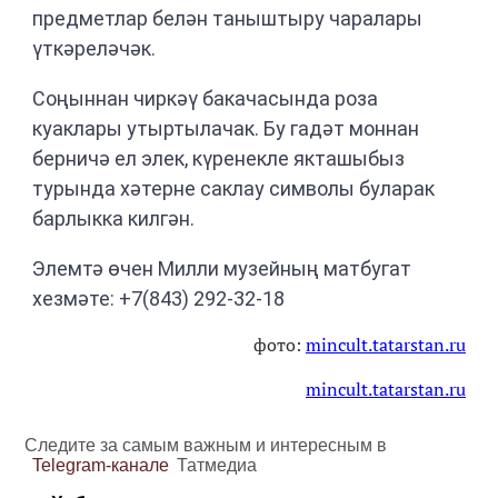
предметлар белән таныштыру чаралары
үткәреләчәк.
Соңыннан чиркәү бакачасында роза
куаклары утыртылачак. Бу гадәт моннан
берничә ел элек, күренекле якташыбыз
турында хәтерне саклау символы буларак
барлыкка килгән.
Элемтә өчен Милли музейның матбугат
хезмәте: +7(843) 292-32-18
фото:
mincult.tatarstan.ru
mincult.tatarstan.ru
Следите за самым важным и интересным в
Telegram-канале
Татмедиа