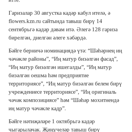
Гаризалар 30 августка кадәр кабул ителә, ә
flowers.kzn.ru сайтында тавыш бирү 14
сентябрьгә кадәр дәвам итә. Әлегә 128 гариза
бирелгән, диелгән әлеге хәбәрдә.
Бәйге берничә номинациядә үтә: “Шәһәрнең иң
чәчәкле районы”, “Иң матур бизәлгән фасад”,
“Иң матур бизәлгән ишегалды”, “Иң матур
бизәлгән оешма һәм предприятие
территориясе”, “Иң матур бизәлгән белем бирү
учреждениесе территориясе”, “Иң оригиналь
чәчәк композициясе” һәм “Шәһәр мохитнендә
иң матур чәчәкле кадр”.
Бәйге нәтиҗәләре 1 октябрьгә кадәр
чыгарылачак. Җиңүчеләр тавыш бирү