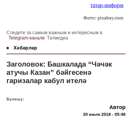
татар-информ
Фото: pixabay.com
Следите за самым важным и интересным в
Telegram-канале
Татмедиа
Хәбәрләр
Заголовок: Башкалада “Чәчәк
атучы Казан” бәйгесенә
гаризалар кабул ителә
Бүлешү:
Автор
20 июля 2018 - 05:48