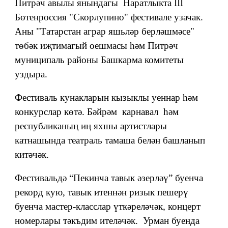
Питрәч авылы янындагы Наратлыкта III
Бөтенроссия "Скорлупино" фестивале узачак.
Аны "Татарстан аграр яшьләр берләшмәсе"
төбәк иҗтимагый оешмасы һәм Питрәч
муниципаль районы Башкарма комитеты
уздыра.
Фестиваль кунакларын кызыклы уеннар һәм
конкурслар көтә. Бәйрәм карнавал һәм
республиканың иң яхшы артистлары
катнашында театраль тамаша белән башланып
китәчәк.
Фестивальдә “Пекинча тавык әзерләү” буенча
рекорд кую, тавык итеннән ризык пешерү
буенча мастер-класслар үткәреләчәк, концерт
номерлары тәкъдим ителәчәк. Урман буенда