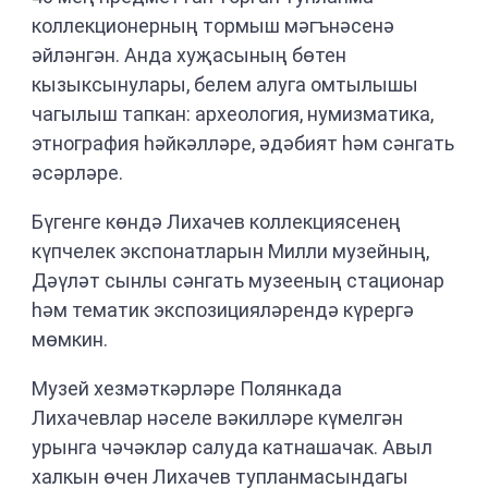
коллекционерның тормыш мәгънәсенә
әйләнгән. Анда хуҗасының бөтен
кызыксынулары, белем алуга омтылышы
чагылыш тапкан: археология, нумизматика,
этнография һәйкәлләре, әдәбият һәм сәнгать
әсәрләре.
Бүгенге көндә Лихачев коллекциясенең
күпчелек экспонатларын Милли музейның,
Дәүләт сынлы сәнгать музееның стационар
һәм тематик экспозицияләрендә күрергә
мөмкин.
Музей хезмәткәрләре Полянкада
Лихачевлар нәселе вәкилләре күмелгән
урынга чәчәкләр салуда катнашачак. Авыл
халкын өчен Лихачев тупланмасындагы