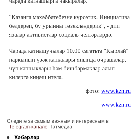
чарада катнашырга чакыралар.
"Казанга мәхәббәтебезне күрсәтик. Инициатива
белдереп, бу урынны төзекләндерик", - дип
язалар активистлар социаль челтәрләрдә.
Чарада катнашучылар 10.00 сәгатьтә "Кырлай"
паркының үзәк капкалары янында очрашалар,
чүп капчыклары һәм бишбармаклар алып
килергә киңәш ителә.
фото:
www.kzn.ru
www.kzn.ru
Следите за самым важным и интересным в
Telegram-канале
Татмедиа
Хәбәрләр