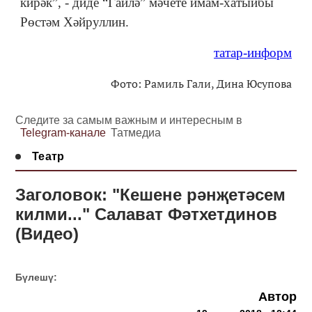
кирәк”, - диде “Гаилә” мәчете имам-хатыйбы
Рөстәм Хәйруллин.
татар-информ
Фото: Рамиль Гали, Дина Юсупова
Следите за самым важным и интересным в
Telegram-канале
Татмедиа
Театр
Заголовок: "Кешене рәнҗетәсем
килми..." Салават Фәтхетдинов
(Видео)
Бүлешү:
Автор