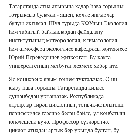
Татарстанда атна ахырына кадәр һава торышы
тотрыксыз булачак - яшен, көчле яңгырлар
булуы ихтимал. Шул турыда КФУның Экология
һәм табигый байлыклардан файдалану
институтының метеорология, климатология
һәм атмосфера экологиясе кафедрасы җитәкчесе
Юрий Переведенцев җиткергән. Бу хакта
университетның матбугат хезмәте хәбәр итә.
Ял көннәренә явым-төшем тукталачак. Ә иң
кызу һава торышы Татарстанда киләсе
дүшәнбедән урнашачак. Республикада
яңгырлар тирән циклонның төньяк-көнчыгыш
перифериясе тәэсире белән бәйле, ул көнбатыш
юнәлешенә күчә. Профессор сүзләренчә,
циклон атнадан артык бер урында булган, бу