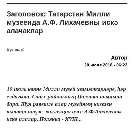
Заголовок: Татарстан Милли
музеенда А.Ф. Лихачевны искә
алачаклар
Бүлешү:
Автор
20 июля 2018 - 06:23
19 июль көнне Милли музей хезмәткәрләре, һәр
елдагыча, Спасс районының Полянка авылына
бара. Шул рәвешле алар музейның нигезен
тәшкил итүче коллекция иясе А.Ф.Лихачевны
искә алалар. Полянка - XVIII...