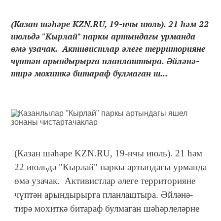
(Казан шәһәре KZN.RU, 19-нчы июль). 21 һәм 22
июльдә "Кырлай" паркы артындагы урманда
өмә узачак. Активистлар әлеге территорияне
чүптән арындырырга планлаштыра. Әйләнә-
тирә мохиткә битараф булмаган ш...
(Казан шәһәре KZN.RU, 19-нчы июль). 21 һәм
22 июльдә "Кырлай" паркы артындагы урманда
өмә узачак. Активистлар әлеге территорияне
чүптән арындырырга планлаштыра. Әйләнә-
тирә мохиткә битараф булмаган шәһәрлеләрне