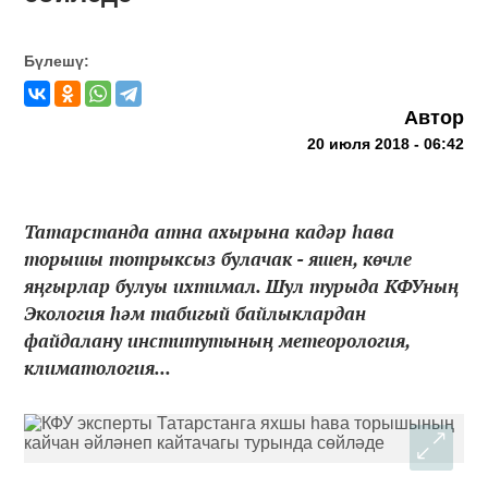
Бүлешү:
Автор
20 июля 2018 - 06:42
Татарстанда атна ахырына кадәр һава
торышы тотрыксыз булачак - яшен, көчле
яңгырлар булуы ихтимал. Шул турыда КФУның
Экология һәм табигый байлыклардан
файдалану институтының метеорология,
климатология...