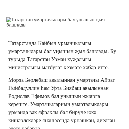
Татарстанда Кайбыч урманчылыгы
умартачылары бал уңышын җыя башлады. Бу
турыда Татарстан Урман хуҗалыгы
министрлыгы матбугат хезмәте хәбәр итте.
Морза Бәрлебаш авылыннан умартачы Айрат
Гыйбадуллин һәм Урта Биябаш авылыннан
Родислав Ефимов бал уңышын җыярга
кереште. Умартачыларның умарталыклары
урманда вак яфраклы бал бирүче юкә
кишәрлекләре янәшәсендә урнашкан, диелгән
әлеге хәбәрдә.