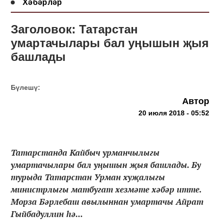
Хәбәрләр
Заголовок: Татарстан
умартачылары бал уңышын җыя
башлады
Бүлешү:
Автор
20 июля 2018 - 05:52
Татарстанда Кайбыч урманчылыгы
умартачылары бал уңышын җыя башлады. Бу
турыда Татарстан Урман хуҗалыгы
министрлыгы матбугат хезмәте хәбәр итте.
Морза Бәрлебаш авылыннан умартачы Айрат
Гыйбадуллин һә...