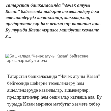
Татарстан башкаласында “Чәчәк атучы
Казан” бәйгесендә шәһәрне төзекләндерү һәм
яшелләндерүдә казанлылар, эшмәкәрләр,
предприятиеләр һәм оешмалар катнаша ала.
Бу турыда Казан мэриясе матбугат хезмәте
х...
Татарстан башкаласында “Чәчәк атучы Казан”
бәйгесендә шәһәрне төзекләндерү һәм
яшелләндерүдә казанлылар, эшмәкәрләр,
предприятиеләр һәм оешмалар катнаша ала. Бу
турыда Казан мэриясе матбугат хезмәте хәбәр
итте.