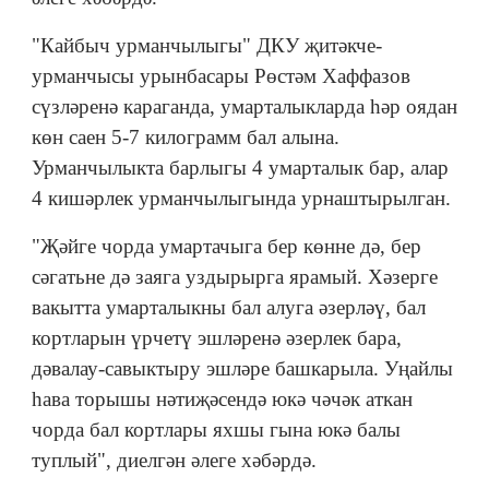
"Кайбыч урманчылыгы" ДКУ җитәкче-
урманчысы урынбасары Рөстәм Хаффазов
сүзләренә караганда, умарталыкларда һәр оядан
көн саен 5-7 килограмм бал алына.
Урманчылыкта барлыгы 4 умарталык бар, алар
4 кишәрлек урманчылыгында урнаштырылган.
"Җәйге чорда умартачыга бер көнне дә, бер
сәгатьне дә заяга уздырырга ярамый. Хәзерге
вакытта умарталыкны бал алуга әзерләү, бал
кортларын үрчетү эшләренә әзерлек бара,
дәвалау-савыктыру эшләре башкарыла. Уңайлы
һава торышы нәтиҗәсендә юкә чәчәк аткан
чорда бал кортлары яхшы гына юкә балы
туплый", диелгән әлеге хәбәрдә.