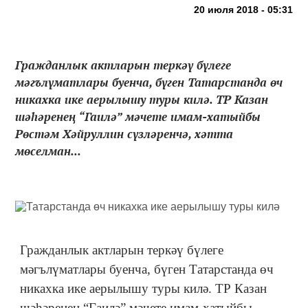
20 июля 2018 - 05:31
Гражданлык актларын теркәү бүлеге
мәгълүматлары буенча, бүген Татарстанда өч
никахка ике аерылышу туры килә. ТР Казан
шәһәренең “Гаилә” мәчете имам-хатыйбы
Рөстәм Хәйруллин сүзләренчә, хәтта
мөселман...
Гражданлык актларын теркәү бүлеге
мәгълүматлары буенча, бүген Татарстанда өч
никахка ике аерылышу туры килә. ТР Казан
шәһәренең “Гаилә” мәчете имам-хатыйбы