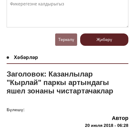
Теркәлү
Җибәрү
Хәбәрләр
Заголовок: Казанлылар
"Кырлай" паркы артындагы
яшел зонаны чистартачаклар
Бүлешү:
Автор
20 июля 2018 - 06:28