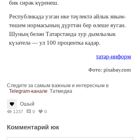
бик сирәк күренеш.
Республикада узган ике тәүлектә айлык явым-
төшем нормасының дүрттән бер өлеше яуган.
Шуның белән Татарстанда зур дымлылык
күзәтелә — ул 100 процентка кадәр.
татар-информ
Фото: pixabay.com
Следите за самым важным и интересным в
Telegram-канале
Татмедиа
Ошый
1237
0
0
Комментарий юк