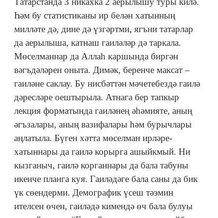
Татарстанда 3 никахка 2 аерылышу туры килә.
Һәм бу статистиканы ир белән хатынның
милләте дә, дине дә үзгәртми, ягъни татарлар
да аерылыша, катнаш гаиләләр дә таркала.
Мөселманнар да Аллаһ каршында биргән
вәгъдәләрен оныта. Димәк, беренче максат –
гаиләне саклау. Бу нисбәттән мәчетебездә гаилә
дәресләре оештырыла. Атнага бер тапкыр
лекция форматында гаиләнең әһәмияте, аның
әгъзалары, аның вазифалары һәм бурычлары
аңлатыла. Бүген хәтта мөселман ирләре-
хатыннары да гаилә корырга ашыйкмый. Ни
кызганыч, гаилә корганнары да бала табуны
икенче планга куя. Гаиләдәге бала саны да бик
үк сөендерми. Демографик үсеш тәэмин
ителсен өчен, гаиләдә кимендә өч бала булуы