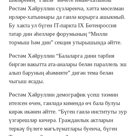
Рөстәм Хәйруллин сүзләренчә, хәтта мөселман
ирләре-хатыннары да гаилә корырга ашыкмый.
Бу хакта ул бүген IT-паркта IX Бөтенроссия
татар дин әһелләре форумының “Милли
тормыш һәм дин” секция утырышында әйтте.
Рөстәм Хәйруллин “Балаларга дини тәрбия
биргән вакытта ата-аналары белән параллель эш
алып баруның әһәмияте” дигән тема белән
чыгыш ясады.
Рөстәм Хәйруллин демографик үсеш тәэмин
ителсен өчен, гаиләдә кимендә өч бала булуы
кирәк икәнен әйтте. “Бүген гаилә институты зур
үзгәрешләр кичерә. Гражданлык актларын
теркәү бүлеге мәгълүматлары буенча, бүген