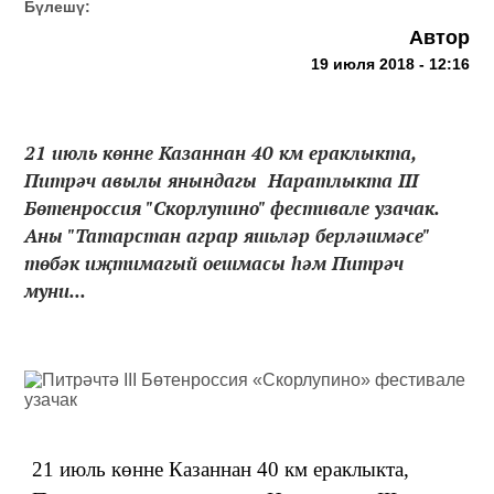
Бүлешү:
Автор
19 июля 2018 - 12:16
21 июль көнне Казаннан 40 км ераклыкта,
Питрәч авылы янындагы Наратлыкта III
Бөтенроссия "Скорлупино" фестивале узачак.
Аны "Татарстан аграр яшьләр берләшмәсе"
төбәк иҗтимагый оешмасы һәм Питрәч
муни...
21 июль көнне Казаннан 40 км ераклыкта,