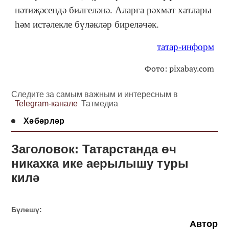
нәтиҗәсендә билгеләнә. Аларга рәхмәт хатлары
һәм истәлекле бүләкләр биреләчәк.
татар-информ
Фото: pixabay.com
Следите за самым важным и интересным в
Telegram-канале
Татмедиа
Хәбәрләр
Заголовок: Татарстанда өч
никахка ике аерылышу туры
килә
Бүлешү:
Автор