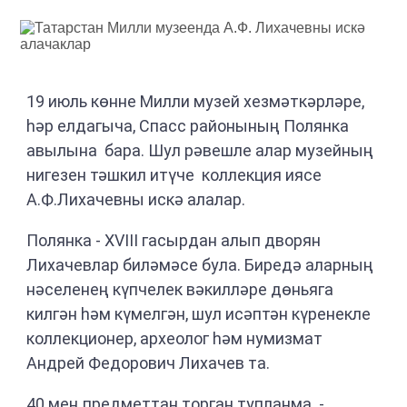
19 июль көнне Милли музей хезмәткәрләре,
һәр елдагыча, Спасс районының Полянка
авылына бара. Шул рәвешле алар музейның
нигезен тәшкил итүче коллекция иясе
А.Ф.Лихачевны искә алалар.
Полянка - XVIII гасырдан алып дворян
Лихачевлар биләмәсе була. Биредә аларның
нәселенең күпчелек вәкилләре дөньяга
килгән һәм күмелгән, шул исәптән күренекле
коллекционер, археолог һәм нумизмат
Андрей Федорович Лихачев та.
40 мең предметтан торган тупланма -