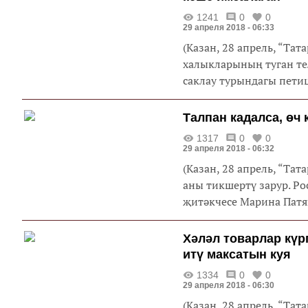
1241
0
0
29 апреля 2018 - 06:33
(Казан, 28 апрель, “Та
халыкларының туган те
саклау турындагы петиц
Талпан кадалса, өч 
1317
0
0
29 апреля 2018 - 06:32
(Казан, 28 апрель, “Тат
аны тикшертү зарур. Ро
җитәкчесе Марина Патя
Хәләл товарлар кү
итү максатын куя
1334
0
0
29 апреля 2018 - 06:30
(Казан, 28 апрель, “Тат