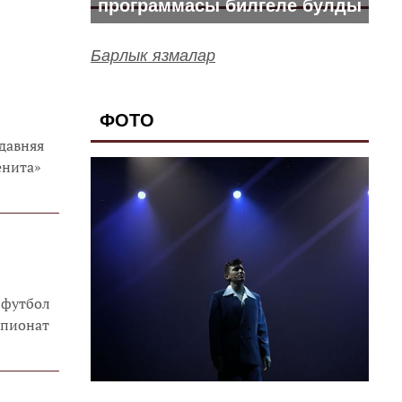
программасы билгеле булды
Барлык язмалар
ФОТО
давняя
 футбол
мпионат