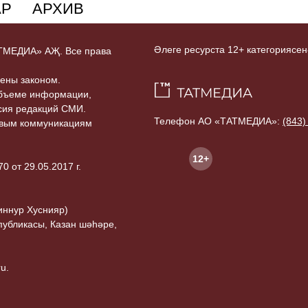
АР
АРХИВ
Әлеге ресурста 12+ категориясен
ТАТМЕДИА» АҖ. Все права
ены законом.
объеме информации,
асия редакций СМИ.
Телефон АО «ТАТМЕДИА»:
(843)
совым коммуникациям
12+
 от 29.05.2017 г.
иннур Хуснияр)
публикасы, Казан шәһәре,
u.