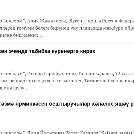
тар-информ”, Алия Җамалиева). Бүгенге көнгә Россия Федер
лләрен гомуми белем бирүнең уку планында мәҗбүри өйр
ияне биш меңнә...
көн эчендә табибка күренергә кирәк
ар-информ”, Гөлнар Гарифуллина). Талпан кадалса, 72 сәгат
спотребнадзор федераль хезмәтенең Татарстан буенча ида
шина шула...
ргәзмә-ярминкәсен оештыручылар хәләлне яшәү 
ар-информ”, Динә Йосыпова). Бүген Казанда “Salaam bazaar