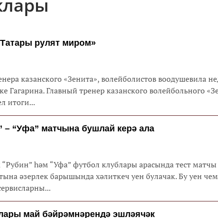
клары
«Татары рулят миром»
енера казанского «Зенита», волейболистов воодушевила не
нского волейбольного «Зенита»
 итоги...
 – “Уфа” матчына бушлай керә ала
 “Рубин” һәм “Уфа” футбол клублары арасында тест матчы
тына әзерлек барышында хәлиткеч уен булачак. Бу уен че
ервисларны...
йлары май бәйрәмнәрендә эшләячәк