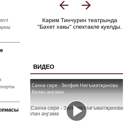
 шул
Кәрим Тинчурин театрында
ларны
"Бәхет хакы" спектакле куелды.
е
ВИДЕО
ы
Сәхнә сере - Зөлфия Нигъмәтҗанова
спорты
белән әңгәмә
схемасы