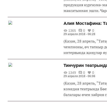
продукция күргәзмә-ма
максатыннан эшли. Чар
Алия Мостафина: Т
1365
0
0
29 апреля 2018 - 06:28
(Казан, 28 апрель, “Та
чемпионы, өч тапкыр 
интервьюда җиңүләр яул
Тинчурин театрында
1349
0
0
29 апреля 2018 - 06:06
(Казан, 28 апрель, “Та
комедия театрында Бөе
балалары өчен хәйрия сп