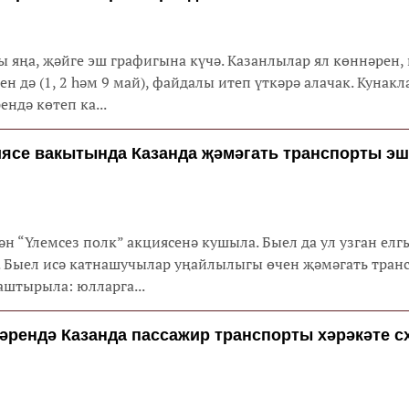
 яңа, җәйге эш графигына күчә. Казанлылар ял көннәрен,
н дә (1, 2 һәм 9 май), файдалы итеп үткәрә алачак. Кунак
ндә көтеп ка...
иясе вакытында Казанда җәмәгать транспорты эш
ән “Үлемсез полк” акциясенә кушыла. Быел да ул узган елг
. Быел исә катнашучылар уңайлылыгы өчен җәмәгать тран
аштырыла: юлларга...
әрендә Казанда пассажир транспорты хәрәкәте 