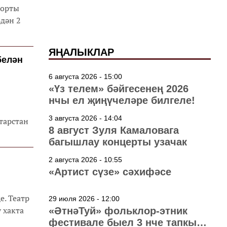
порты
ьдән 2
ЯҢАЛЫКЛАР
белән
6 августа 2026 - 15:00
«Үз телем» бәйгесенең 2026
нчы ел җиңүчеләре билгеле!
3 августа 2026 - 14:04
тарстан
8 август Зуля Камаловага
багышлау концерты узачак
2 августа 2026 - 10:55
«Артист сүзе» сәхифәсе
е. Театр
29 июля 2026 - 12:00
 хакта
«ӘтнәТуй» фольклор-этник
фестивале быел 3 нче тапкыр