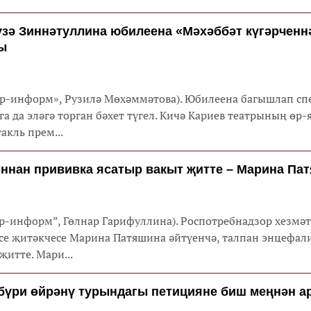
зә Зиннәтуллина юбилеена «Мәхәббәт күгәрченн
ы
тар-информ», Рузилә Мөхәммәтова). Юбилеена багышлап сп
га да эләгә торган бәхет түгел. Кичә Кариев театрының өр-
акль прем...
ннан прививка ясатыр вакыт җитте – Марина Па
тар-информ”, Гөлнар Гарифуллина). Роспотребнадзор хезмә
әсе җитәкчесе Марина Патяшина әйтүенчә, талпан энцефа
җитте. Мари...
бүри өйрәнү турындагы петицияне биш меңнән а