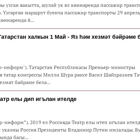
ы узган вакытта, шулай ук ял көннәрендә пассажир транс
ә. Үзгәргән маршрут буенча пассажир транспорты 29 апрел
өннәрендә й...
атарстан халкын 1 Май - Яз һәм хезмәт бәйрәме 
тар-информ"). Татарстан Республикасы Премьер-министры
я татар конгрессы Милли Шура рәисе Васил Шәйхразиев Та
езмәт бәйрәме белә...
еатр елы дип игълан ителде
ар-информ”). 2019 ел Россиядә Театр елы итеп игълан ителд
 указны Россия Президенты Владимир Путин имзалады. Бу
нда басы...