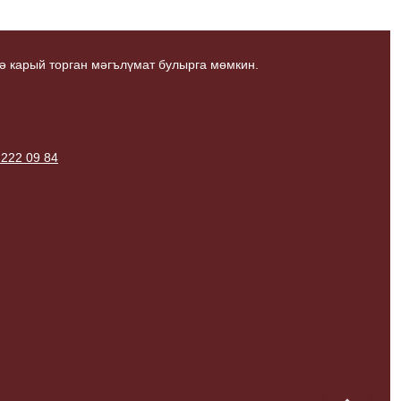
ә карый торган мәгълүмат булырга мөмкин.
 222 09 84