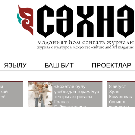
ЯЗЫЛУ
БАШ БИТ
ПРОЕКТЛАР
ни
«Бәхетле булу
8 август
укай
үзебездән тора». Буа
Зуля
ел!
театры актрисасы
Камаловага
Гөлназ
багышлау
Гыйззәтуллина-
концерты
Гатауллина белән
узачак
әңгәмә