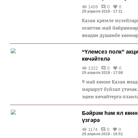
1459
0
0
29 апреля 2018 - 17:11
Казан кремле музейлары
исәптән май бәйрәмнәре
янәдән дүшәмбе көннәре
“Үлемсез полк” акц
көчәйтелә
1322
0
0
29 апреля 2018 - 17:08
9 май көнне Казан янәд
маршрут буйлап үтәчәк
эшен көчәйтергә планл
Бәйрәм һәм ял көнн
үзгәрә
1174
0
0
29 апреля 2018 - 16:51