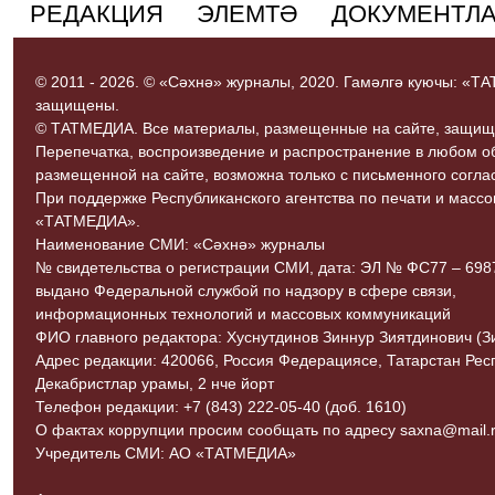
РЕДАКЦИЯ
ЭЛЕМТӘ
ДОКУМЕНТЛ
© 2011 - 2026. © «Сәхнә» журналы, 2020. Гамәлгә куючы: «
защищены.
© ТАТМЕДИА. Все материалы, размещенные на сайте, защищ
Перепечатка, воспроизведение и распространение в любом 
размещенной на сайте, возможна только с письменного согл
При поддержке Республиканского агентства по печати и мас
«ТАТМЕДИА».
Наименование СМИ: «Сәхнә» журналы
№ свидетельства о регистрации СМИ, дата: ЭЛ № ФС77 – 69870
выдано Федеральной службой по надзору в сфере связи,
информационных технологий и массовых коммуникаций
ФИО главного редактора: Хуснутдинов Зиннур Зиятдинович (З
Адрес редакции: 420066, Россия Федерациясе, Татарстан Рес
Декабристлар урамы, 2 нче йорт
Телефон редакции: +7 (843) 222-05-40 (доб. 1610)
О фактах коррупции просим сообщать по адресу saxna@mail.r
Учредитель СМИ: АО «ТАТМЕДИА»