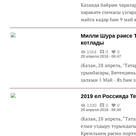
Казанда бәйрәм чаралар
хәрәкәте схемасы үзгәр
майга кадәр һәм 9 май к
Милли Шура рәисе Т
котлады
1554
0
0
29 апреля 2018 - 06:47
(Казан, 28 апрель, "Та
урынбасары, Бөтендөнь
халкын 1 Май - Яз һәм х
2019 ел Россиядә Т
1330
0
0
29 апреля 2018 - 06:40
(Казан, 28 апрель, “Тат
елын уздыру турындагы
Кремльнең рәсми портлы