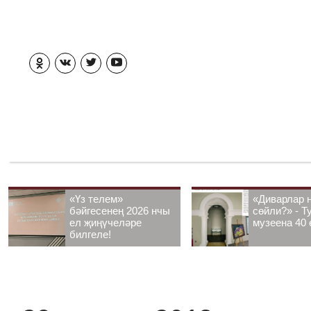
«Үз телем»
«Диварлар 
бәйгесенең 2026 нчы
сөйли?» - Т
ел җиңүчеләре
музеена 40 
билгеле!