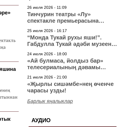
узачак
26 июля 2026 - 11:09
әре»
Тинчурин театры «Лу»
спектакле премьерасына
әзерләнә
25 июля 2026 - 16:17
“Монда Тукай рухы яши!”.
ектакль
Габдулла Тукай әдәби музеена
яңа
40 ел
24 июля 2026 - 18:00
«Ай булмаса, йолдыз бар»
телесериалының дәвамы
тяшина
төшерелә!
21 июля 2026 - 21:00
«Җырлы сишәмбе»нең өченче
тенең
чарасы узды!
литыннан
Барлык яңалыклар
ртык
АУДИО