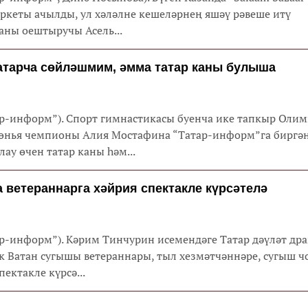
ркеты ачылды, ул хәләлне кешеләрнең яшәү рәвеше итү
аны оештыручы Асель...
атарча сөйләшмим, әмма татар каны булыша
тар-информ”). Спорт гимнастикасы буенча ике тапкыр Оли
дөнья чемпионы Алия Мостафина “Татар-информ”га биргә
ау өчен татар каны һәм...
 ветераннарга хәйрия спектакле күрсәтелә
тар-информ”). Кәрим Тинчурин исемендәге Татар дәүләт др
к Ватан сугышы ветераннары, тыл хезмәтчәннәре, сугыш ч
ектакле күрсә...