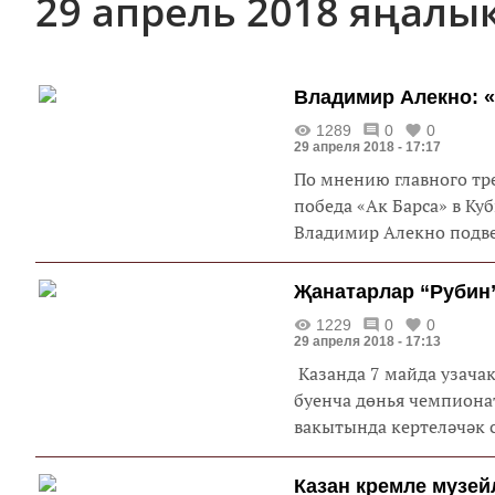
29 апрель 2018 яңалы
Владимир Алекно: 
1289
0
0
29 апреля 2018 - 17:17
По мнению главного тр
победа «Ак Барса» в Кубке Гагарина. Главный тренер каза
Владимир Алекно подвел
Җанатарлар “Рубин”
1229
0
0
29 апреля 2018 - 17:13
Казанда 7 майда узачак
буенча дөнья чемпиона
вакытында кертеләчәк с
Казан кремле музе