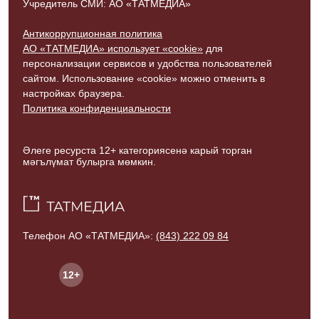
Учредитель СМИ: АО «ТАТМЕДИА»
Антикоррупционная политика
АО «ТАТМЕДИА» использует «cookie»
для
персонализации сервисов и удобства пользователей
сайтом. Использование «cookie» можно отменить в
настройках браузера.
Политика конфиденциальности
Әлеге ресурста 12+ категориясенә карый торган
мәгълүмат булырга мөмкин.
Телефон АО «ТАТМЕДИА»:
(843) 222 09 84
12+