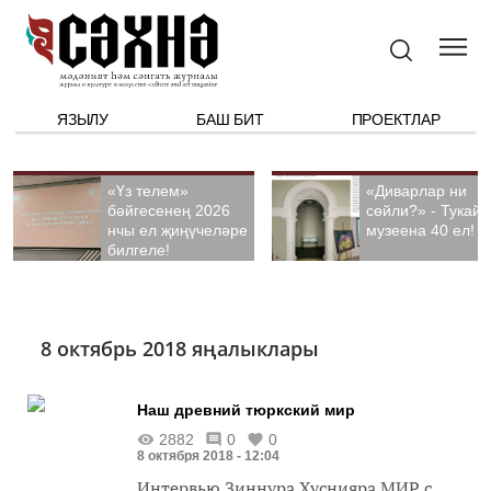
ЯЗЫЛУ
БАШ БИТ
ПРОЕКТЛАР
«Үз телем»
«Диварлар ни
бәйгесенең 2026
сөйли?» - Тукай
нчы ел җиңүчеләре
музеена 40 ел!
билгеле!
8 октябрь 2018 яңалыклары
Наш древний тюркский мир
2882
0
0
8 октября 2018 - 12:04
Интервью Зиннура Хуснияра МИР с