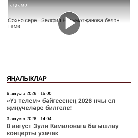
әңгәмә
ЯҢАЛЫКЛАР
6 августа 2026 - 15:00
«Үз телем» бәйгесенең 2026 нчы ел
җиңүчеләре билгеле!
3 августа 2026 - 14:04
8 август Зуля Камаловага багышлау
концерты узачак