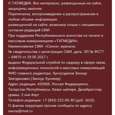
© ТАТМЕДИА. Все материалы, размещенные на сайте,
защищены законом.
Перепечатка, воспроизведение и распространение в
любом объеме информации,
размещенной на сайте, возможна только с письменного
согласия редакций СМИ.
При поддержке Республиканского агентства по печати и
массовым коммуникациям «ТАТМЕДИА».
Наименование СМИ: «Сәхнә» журналы
№ свидетельства о регистрации СМИ, дата: ЭЛ № ФС77
– 69870 от 29.05.2017 г.
выдано Федеральной службой по надзору в сфере связи,
информационных технологий и массовых коммуникаций
ФИО главного редактора: Хуснутдинов Зиннур
Зиятдинович (Зиннур Хуснияр)
Адрес редакции: 420066, Россия Федерациясе,
Татарстан Республикасы, Казан шәһәре, Декабристлар
урамы, 2 нче йорт
Телефон редакции: +7 (843) 222-05-40 (доб. 1610)
О фактах коррупции просим сообщать по адресу
saxna@mail.ru.