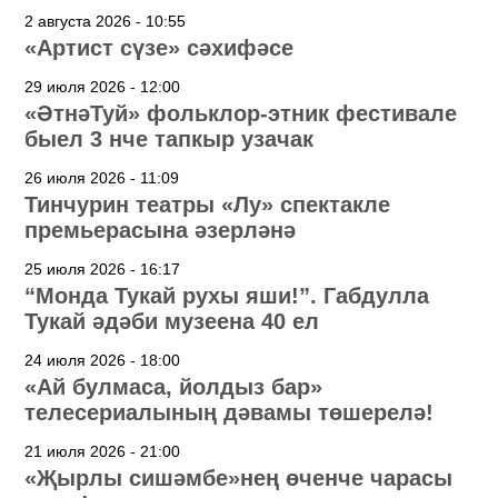
2 августа 2026 - 10:55
«Артист сүзе» сәхифәсе
29 июля 2026 - 12:00
«ӘтнәТуй» фольклор-этник фестивале
быел 3 нче тапкыр узачак
26 июля 2026 - 11:09
Тинчурин театры «Лу» спектакле
премьерасына әзерләнә
25 июля 2026 - 16:17
“Монда Тукай рухы яши!”. Габдулла
Тукай әдәби музеена 40 ел
24 июля 2026 - 18:00
«Ай булмаса, йолдыз бар»
телесериалының дәвамы төшерелә!
21 июля 2026 - 21:00
«Җырлы сишәмбе»нең өченче чарасы