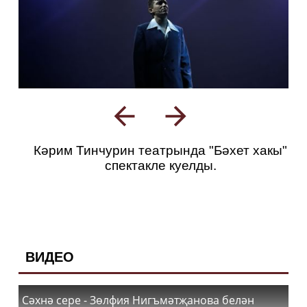
Кәрим Тинчурин театрында "Бәхет хакы"
спектакле куелды.
ВИДЕО
Сәхнә сере - Зөлфия Нигъмәтҗанова белән