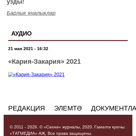
узды!
Барлык яңалыклар
АУДИО
21 мая 2021 - 16:32
«Кария-Закария» 2021
РЕДАКЦИЯ
ЭЛЕМТӘ
ДОКУМЕНТЛ
© 2011 - 2026. © «Сәхнә» журналы, 2020. Гамәлгә куючы:
«ТАТМЕДИА» АҖ. Все права защищены.