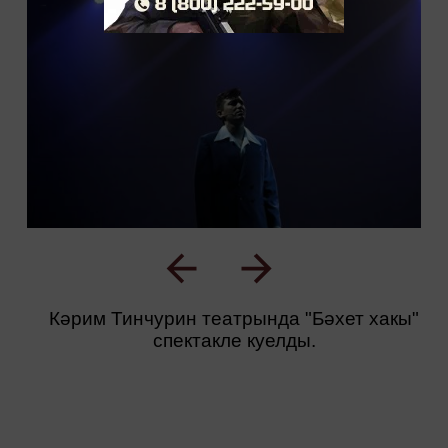
Кәрим Тинчурин театрында "Бәхет хакы"
спектакле куелды.