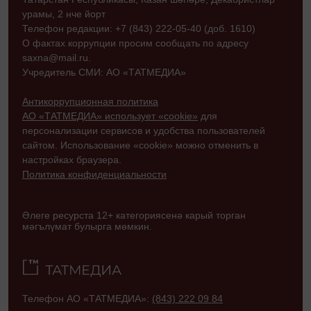
урамы, 2 нче йорт
Телефон редакции: +7 (843) 222-05-40 (доб. 1610)
О фактах коррупции просим сообщать по адресу
saxna@mail.ru.
Учредитель СМИ: АО «ТАТМЕДИА»
Антикоррупционная политика
АО «ТАТМЕДИА» использует «cookie»
для
персонализации сервисов и удобства пользователей
сайтом. Использование «cookie» можно отменить в
настройках браузера.
Политика конфиденциальности
Әлеге ресурста 12+ категориясенә карый торган
мәгълүмат булырга мөмкин.
Телефон АО «ТАТМЕДИА»:
(843) 222 09 84