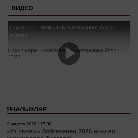
ВИДЕО
Сәхнә сере - Зөлфия Нигъмәтҗанова белән
әңгәмә
ЯҢАЛЫКЛАР
6 августа 2026 - 15:00
«Үз телем» бәйгесенең 2026 нчы ел