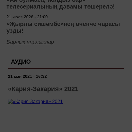
телесериалының дәвамы төшерелә!
21 июля 2026 - 21:00
«Җырлы сишәмбе»нең өченче чарасы
узды!
Барлык яңалыклар
АУДИО
21 мая 2021 - 16:32
«Кария-Закария» 2021