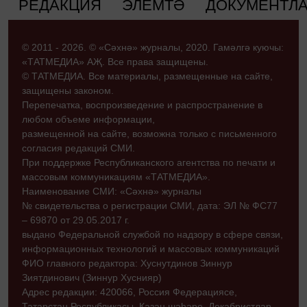
РЕДАКЦИЯ
ЭЛЕМТӘ
ДОКУМЕНТЛ
© 2011 - 2026. © «Сәхнә» журналы, 2020. Гамәлгә куючы:
«ТАТМЕДИА» АҖ. Все права защищены.
© ТАТМЕДИА. Все материалы, размещенные на сайте,
защищены законом.
Перепечатка, воспроизведение и распространение в
любом объеме информации,
размещенной на сайте, возможна только с письменного
согласия редакций СМИ.
При поддержке Республиканского агентства по печати и
массовым коммуникациям «ТАТМЕДИА».
Наименование СМИ: «Сәхнә» журналы
№ свидетельства о регистрации СМИ, дата: ЭЛ № ФС77
– 69870 от 29.05.2017 г.
выдано Федеральной службой по надзору в сфере связи,
информационных технологий и массовых коммуникаций
ФИО главного редактора: Хуснутдинов Зиннур
Зиятдинович (Зиннур Хуснияр)
Адрес редакции: 420066, Россия Федерациясе,
Татарстан Республикасы, Казан шәһәре, Декабристлар