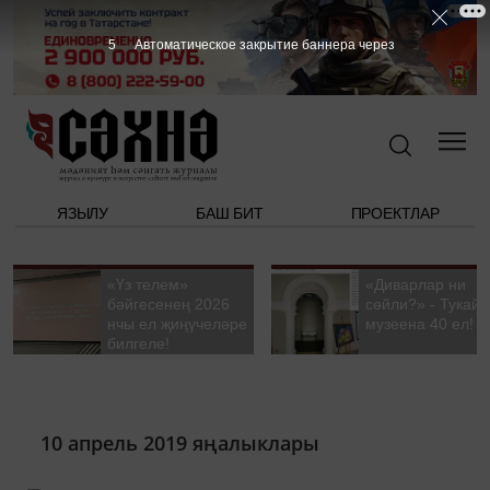
5
Автоматическое закрытие баннера через
ЯЗЫЛУ
БАШ БИТ
ПРОЕКТЛАР
«Үз телем»
«Диварлар ни
бәйгесенең 2026
сөйли?» - Тукай
нчы ел җиңүчеләре
музеена 40 ел!
билгеле!
10 апрель 2019 яңалыклары