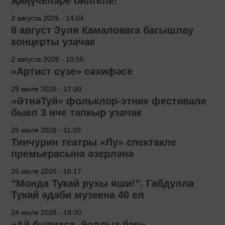
җиңүчеләре билгеле!
3 августа 2026 - 14:04
8 август Зуля Камаловага багышлау
концерты узачак
2 августа 2026 - 10:55
«Артист сүзе» сәхифәсе
29 июля 2026 - 12:00
«ӘтнәТуй» фольклор-этник фестивале
быел 3 нче тапкыр узачак
26 июля 2026 - 11:09
Тинчурин театры «Лу» спектакле
премьерасына әзерләнә
25 июля 2026 - 16:17
“Монда Тукай рухы яши!”. Габдулла
Тукай әдәби музеена 40 ел
24 июля 2026 - 18:00
«Ай булмаса, йолдыз бар»