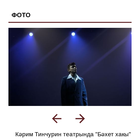
ФОТО
Кәрим Тинчурин театрында "Бәхет хакы"