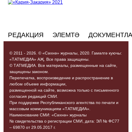
РЕДАКЦИЯ
ЭЛЕМТӘ
ДОКУМЕНТЛ
© 2011 - 2026. © «Сәхнә» журналы, 2020. Гамәлгә куючы:
«ТАТМЕДИА» АҖ. Все права защищены.
© ТАТМЕДИА. Все материалы, размещенные на сайте,
защищены законом.
Перепечатка, воспроизведение и распространение в
любом объеме информации,
размещенной на сайте, возможна только с письменного
согласия редакций СМИ.
При поддержке Республиканского агентства по печати и
массовым коммуникациям «ТАТМЕДИА».
Наименование СМИ: «Сәхнә» журналы
№ свидетельства о регистрации СМИ, дата: ЭЛ № ФС77
– 69870 от 29.05.2017 г.