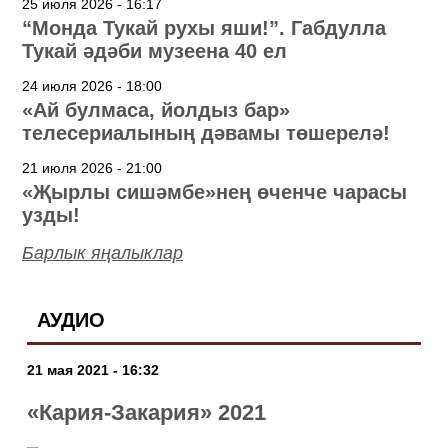
25 июля 2026 - 16:17
“Монда Тукай рухы яши!”. Габдулла
Тукай әдәби музеена 40 ел
24 июля 2026 - 18:00
«Ай булмаса, йолдыз бар»
телесериалының дәвамы төшерелә!
21 июля 2026 - 21:00
«Җырлы сишәмбе»нең өченче чарасы
узды!
Барлык яңалыклар
АУДИО
21 мая 2021 - 16:32
«Кария-Закария» 2021