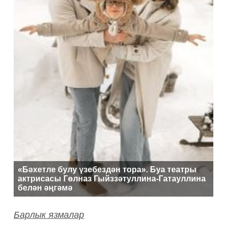
«Бәхетле булу үзебездән тора». Буа театры
актрисасы Гөлназ Гыйззәтуллина-Гатауллина
белән әңгәмә
Барлык язмалар