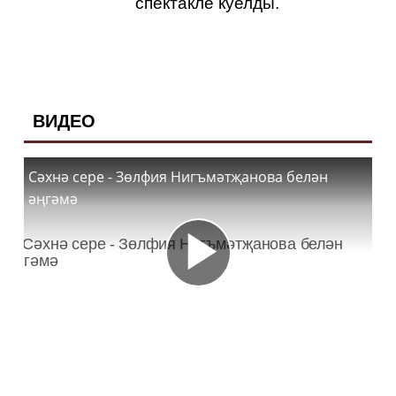
спектакле куелды.
ВИДЕО
Сәхнә сере - Зөлфия Нигъмәтҗанова белән
әңгәмә