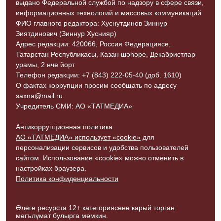
выдано Федеральной службой по надзору в сфере связи,
информационных технологий и массовых коммуникаций
ФИО главного редактора: Хуснутдинов Зиннур
Зиятдинович (Зиннур Хуснияр)
Адрес редакции: 420066, Россия Федерациясе,
Татарстан Республикасы, Казан шәһәре, Декабристлар
урамы, 2 нче йорт
Телефон редакции: +7 (843) 222-05-40 (доб. 1610)
О фактах коррупции просим сообщать по адресу
saxna@mail.ru.
Учредитель СМИ: АО «ТАТМЕДИА»
Антикоррупционная политика
АО «ТАТМЕДИА» использует «cookie»
для
персонализации сервисов и удобства пользователей
сайтом. Использование «cookie» можно отменить в
настройках браузера.
Политика конфиденциальности
Әлеге ресурста 12+ категориясенә карый торган
мәгълүмат булырга мөмкин.