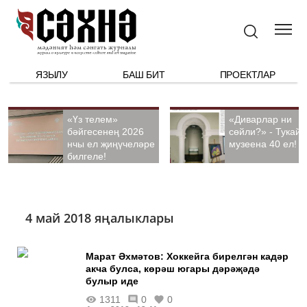
ЯЗЫЛУ
БАШ БИТ
ПРОЕКТЛАР
«Үз телем»
«Диварлар ни
бәйгесенең 2026
сөйли?» - Тукай
нчы ел җиңүчеләре
музеена 40 ел!
билгеле!
4 май 2018 яңалыклары
Марат Әхмәтов: Хоккейга бирелгән кадәр
акча булса, көрәш югары дәрәҗәдә
булыр иде
1311
0
0