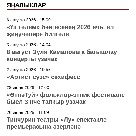
ЯҢАЛЫКЛАР
6 августа 2026 - 15:00
«Үз телем» бәйгесенең 2026 нчы ел
җиңүчеләре билгеле!
3 августа 2026 - 14:04
8 август Зуля Камаловага багышлау
концерты узачак
2 августа 2026 - 10:55
«Артист сүзе» сәхифәсе
29 июля 2026 - 12:00
«ӘтнәТуй» фольклор-этник фестивале
быел 3 нче тапкыр узачак
26 июля 2026 - 11:09
Тинчурин театры «Лу» спектакле
премьерасына әзерләнә